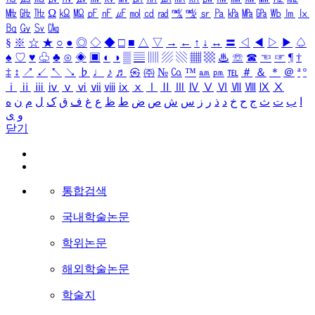
㎒
㎓
㎔
Ω
㏀
㏁
㎊
㎋
㎌
㏖
㏅
㎭
㎮
㎯
㏛
㎩
㎪
㎫
㎬
㏝
㏐
㏓
㏃
㏉
㏜
㏆
§
※
☆
★
○
●
◎
◇
◆
□
■
△
▽
→
←
↑
↓
↔
〓
◁
◀
▷
▶
♤
♠
♡
♥
♧
♣
⊙
◈
▣
◐
◑
▒
▤
▥
▨
▧
▦
▩
♨
☏
☎
☜
☞
¶
†
‡
↕
↗
↙
↖
↘
♭
♩
♪
♬
㉿
㈜
№
㏇
™
㏂
㏘
℡
＃
＆
＊
＠
ª
º
ⅰ
ⅱ
ⅲ
ⅳ
ⅴ
ⅵ
ⅶ
ⅷ
ⅸ
ⅹ
Ⅰ
Ⅱ
Ⅲ
Ⅳ
Ⅴ
Ⅵ
Ⅶ
Ⅷ
Ⅸ
Ⅹ
ا
ب
ت
ث
ج
ح
خ
د
ذ
ر
ز
س
ش
ص
ض
ط
ظ
ع
غ
ف
ق
ک
ل
م
ن
ه
و
ی
닫기
통합검색
국내학술논문
학위논문
해외학술논문
학술지