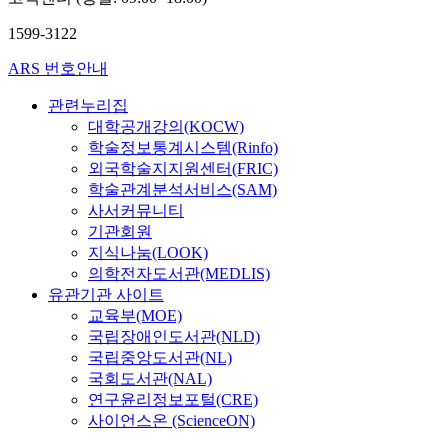
1599-3122
ARS 번호안내
관련누리집
대학공개강의(KOCW)
학술정보통계시스템(Rinfo)
외국학술지지원센터(FRIC)
학술관계분석서비스(SAM)
사서커뮤니티
기관회원
지식나눔(LOOK)
의학전자도서관(MEDLIS)
유관기관 사이트
교육부(MOE)
국립장애인도서관(NLD)
국립중앙도서관(NL)
국회도서관(NAL)
연구윤리정보포털(CRE)
사이언스온 (ScienceON)