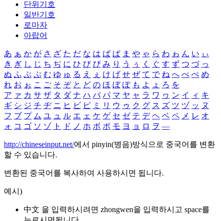
단위기호
일반기호
로마자
아랍어
あ
ぁ
か
が
さ
ざ
た
だ
な
は
ば
ぱ
ま
や
ゃ
ら
わ
ゎ
ん
い
ぃ
き
ぎ
し
じ
ち
ぢ
に
ひ
び
ぴ
み
り
う
ぅ
く
ぐ
す
ず
つ
づ
っ
ぬ
ふ
ぶ
ぷ
む
ゆ
ゅ
る
え
ぇ
け
げ
せ
ぜ
て
で
ね
へ
べ
ぺ
め
れ
お
ぉ
こ
ご
そ
ぞ
と
ど
の
ほ
ぼ
ぽ
も
よ
ょ
ろ
を
ア
ァ
カ
サ
ザ
タ
ダ
ナ
ハ
バ
パ
マ
ヤ
ャ
ラ
ワ
ヮ
ン
イ
ィ
キ
ギ
シ
ジ
チ
ヂ
ニ
ヒ
ビ
ピ
ミ
リ
ウ
ゥ
ク
グ
ス
ズ
ツ
ヅ
ッ
ヌ
フ
ブ
プ
ム
ユ
ュ
ル
エ
ェ
ケ
ゲ
セ
ゼ
テ
デ
ヘ
ベ
ペ
メ
レ
オ
ォ
コ
ゴ
ソ
ゾ
ト
ド
ノ
ホ
ボ
ポ
モ
ヨ
ョ
ロ
ヲ
―
http://chineseinput.net/
에서 pinyin(병음)방식으로 중국어를 변환
할 수 있습니다.
변환된 중국어를 복사하여 사용하시면 됩니다.
예시)
中文 을 입력하시려면
zhongwen
을 입력하시고 space를
누르시면됩니다.