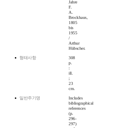
Jahre
F.
A.
Brockhaus,
1805
bis
1955
/
Arthur
Hübscher.
형태사항
308
p.
:
ill.
;
23
cm.
일반주기명
Includes
bibliographical
references
(p.
296-
297)