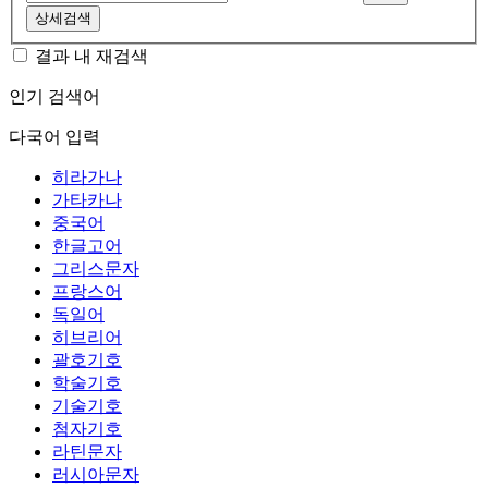
상세검색
결과 내 재검색
인기 검색어
다국어 입력
히라가나
가타카나
중국어
한글고어
그리스문자
프랑스어
독일어
히브리어
괄호기호
학술기호
기술기호
첨자기호
라틴문자
러시아문자