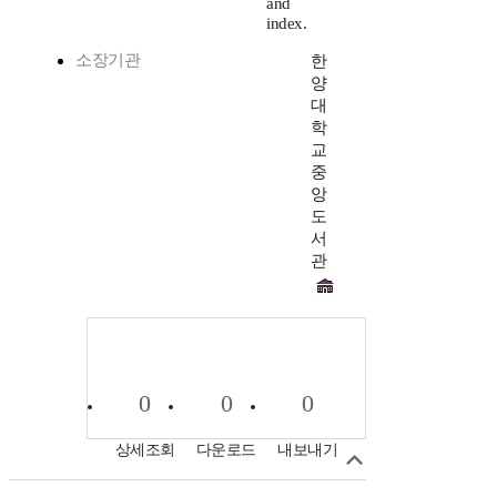
and
index.
소장기관
한
양
대
학
교
중
앙
도
서
관
0
0
0
상세조회
다운로드
내보내기