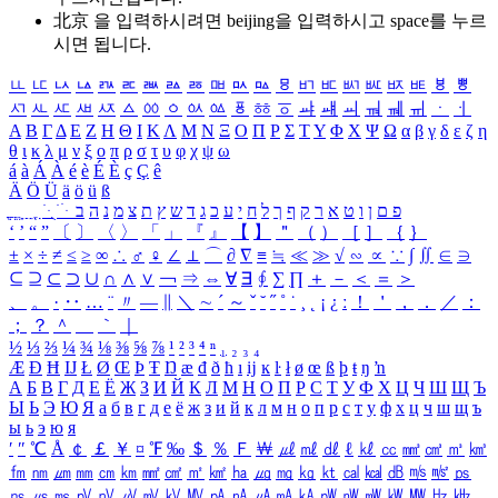
北京 을 입력하시려면
beijing
을 입력하시고 space를 누르
시면 됩니다.
ㅥ
ㅦ
ㅧ
ㅨ
ㅩ
ㅪ
ㅫ
ㅬ
ㅭ
ㅮ
ㅯ
ㅰ
ㅱ
ㅲ
ㅳ
ㅴ
ㅵ
ㅶ
ㅷ
ㅸ
ㅹ
ㅺ
ㅻ
ㅼ
ㅽ
ㅾ
ㅿ
ㆀ
ㆁ
ㆂ
ㆃ
ㆄ
ㆅ
ㆆ
ㆇ
ㆈ
ㆉ
ㆊ
ㆋ
ㆌ
ㆍ
ㆎ
Α
Β
Γ
Δ
Ε
Ζ
Η
Θ
Ι
Κ
Λ
Μ
Ν
Ξ
Ο
Π
Ρ
Σ
Τ
Υ
Φ
Χ
Ψ
Ω
α
β
γ
δ
ε
ζ
η
θ
ι
κ
λ
μ
ν
ξ
ο
π
ρ
σ
τ
υ
φ
χ
ψ
ω
á
à
Á
À
é
è
É
È
ç
Ç
ê
Ä
Ö
Ü
ä
ö
ü
ß
ְ
ֳ
ֲ
ֱ
ָ
ַ
ֵ
ֶ
ִ
ֹ
ּ
ֻ
ׂ
ׁ
ּ
ב
ה
נ
מ
צ
ת
ץ
ש
ד
ג
כ
ע
י
ח
ל
ך
ף
ק
ר
א
ט
ו
ן
ם
פ
‘
’
“
”
〔
〕
〈
〉
「
」
『
』
【
】
＂
（
）
［
］
｛
｝
±
×
÷
≠
≤
≥
∞
∴
♂
♀
∠
⊥
⌒
∂
∇
≡
≒
≪
≫
√
∽
∝
∵
∫
∬
∈
∋
⊆
⊇
⊂
⊃
∪
∩
∧
∨
￢
⇒
⇔
∀
∃
∮
∑
∏
＋
－
＜
＝
＞
、
。
·
‥
…
¨
〃
―
∥
＼
∼
´
～
ˇ
˘
˝
˚
˙
¸
˛
¡
¿
ː
！
＇
，
．
／
：
；
？
＾
＿
｀
｜
½
⅓
⅔
¼
¾
⅛
⅜
⅝
⅞
¹
²
³
⁴
ⁿ
₁
₂
₃
₄
Æ
Ð
Ħ
Ĳ
Ł
Ø
Œ
Þ
Ŧ
Ŋ
æ
đ
ð
ħ
ı
ĳ
ĸ
ŀ
ł
ø
œ
ß
þ
ŧ
ŋ
ŉ
А
Б
В
Г
Д
Е
Ё
Ж
З
И
Й
К
Л
М
Н
О
П
Р
С
Т
У
Ф
Х
Ц
Ч
Ш
Щ
Ъ
Ы
Ь
Э
Ю
Я
а
б
в
г
д
е
ё
ж
з
и
й
к
л
м
н
о
п
р
с
т
у
ф
х
ц
ч
ш
щ
ъ
ы
ь
э
ю
я
′
″
℃
Å
￠
￡
￥
¤
℉
‰
＄
％
Ｆ
￦
㎕
㎖
㎗
ℓ
㎘
㏄
㎣
㎤
㎥
㎦
㎙
㎚
㎛
㎜
㎝
㎞
㎟
㎠
㎡
㎢
㏊
㎍
㎎
㎏
㏏
㎈
㎉
㏈
㎧
㎨
㎰
㎱
㎲
㎳
㎴
㎵
㎶
㎷
㎸
㎹
㎀
㎁
㎂
㎃
㎄
㎺
㎻
㎽
㎾
㎿
㎐
㎑