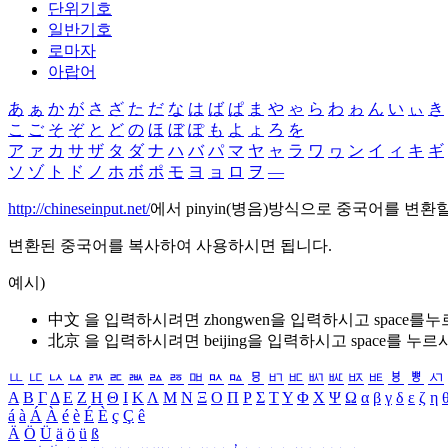
단위기호
일반기호
로마자
아랍어
あ
ぁ
か
が
さ
ざ
た
だ
な
は
ば
ぱ
ま
や
ゃ
ら
わ
ゎ
ん
い
ぃ
き
こ
ご
そ
ぞ
と
ど
の
ほ
ぼ
ぽ
も
よ
ょ
ろ
を
ア
ァ
カ
サ
ザ
タ
ダ
ナ
ハ
バ
パ
マ
ヤ
ャ
ラ
ワ
ヮ
ン
イ
ィ
キ
ギ
ソ
ゾ
ト
ド
ノ
ホ
ボ
ポ
モ
ヨ
ョ
ロ
ヲ
―
http://chineseinput.net/
에서 pinyin(병음)방식으로 중국어를 변환
변환된 중국어를 복사하여 사용하시면 됩니다.
예시)
中文 을 입력하시려면
zhongwen
을 입력하시고 space를
北京 을 입력하시려면
beijing
을 입력하시고 space를 누르
ㅥ
ㅦ
ㅧ
ㅨ
ㅩ
ㅪ
ㅫ
ㅬ
ㅭ
ㅮ
ㅯ
ㅰ
ㅱ
ㅲ
ㅳ
ㅴ
ㅵ
ㅶ
ㅷ
ㅸ
ㅹ
ㅺ
Α
Β
Γ
Δ
Ε
Ζ
Η
Θ
Ι
Κ
Λ
Μ
Ν
Ξ
Ο
Π
Ρ
Σ
Τ
Υ
Φ
Χ
Ψ
Ω
α
β
γ
δ
ε
ζ
η
á
à
Á
À
é
è
É
È
ç
Ç
ê
Ä
Ö
Ü
ä
ö
ü
ß