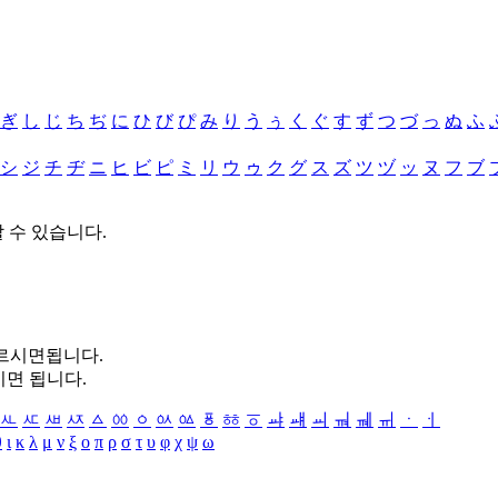
ぎ
し
じ
ち
ぢ
に
ひ
び
ぴ
み
り
う
ぅ
く
ぐ
す
ず
つ
づ
っ
ぬ
ふ
シ
ジ
チ
ヂ
ニ
ヒ
ビ
ピ
ミ
リ
ウ
ゥ
ク
グ
ス
ズ
ツ
ヅ
ッ
ヌ
フ
ブ
할 수 있습니다.
누르시면됩니다.
시면 됩니다.
ㅻ
ㅼ
ㅽ
ㅾ
ㅿ
ㆀ
ㆁ
ㆂ
ㆃ
ㆄ
ㆅ
ㆆ
ㆇ
ㆈ
ㆉ
ㆊ
ㆋ
ㆌ
ㆍ
ㆎ
θ
ι
κ
λ
μ
ν
ξ
ο
π
ρ
σ
τ
υ
φ
χ
ψ
ω