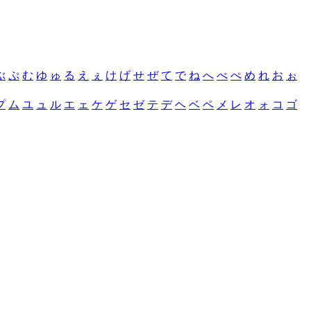
ぶ
ぷ
む
ゆ
ゅ
る
え
ぇ
け
げ
せ
ぜ
て
で
ね
へ
べ
ぺ
め
れ
お
ぉ
プ
ム
ユ
ュ
ル
エ
ェ
ケ
ゲ
セ
ゼ
テ
デ
ヘ
ベ
ペ
メ
レ
オ
ォ
コ
ゴ