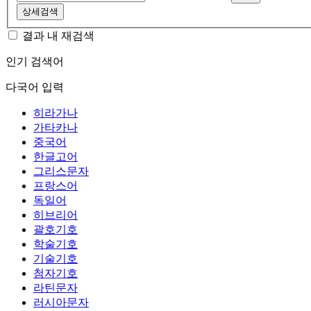
상세검색
결과 내 재검색
인기 검색어
다국어 입력
히라가나
가타카나
중국어
한글고어
그리스문자
프랑스어
독일어
히브리어
괄호기호
학술기호
기술기호
첨자기호
라틴문자
러시아문자