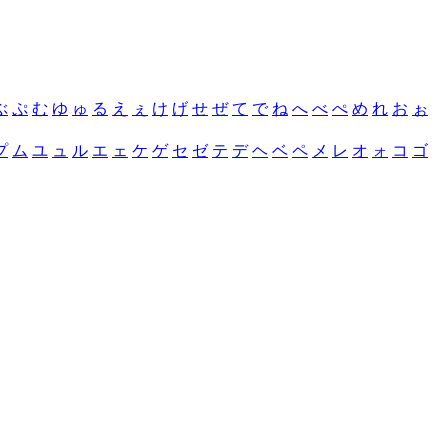
ぶ
ぷ
む
ゆ
ゅ
る
え
ぇ
け
げ
せ
ぜ
て
で
ね
へ
べ
ぺ
め
れ
お
ぉ
プ
ム
ユ
ュ
ル
エ
ェ
ケ
ゲ
セ
ゼ
テ
デ
ヘ
ベ
ペ
メ
レ
オ
ォ
コ
ゴ