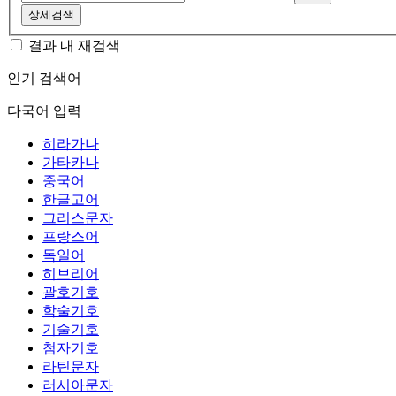
상세검색
결과 내 재검색
인기 검색어
다국어 입력
히라가나
가타카나
중국어
한글고어
그리스문자
프랑스어
독일어
히브리어
괄호기호
학술기호
기술기호
첨자기호
라틴문자
러시아문자