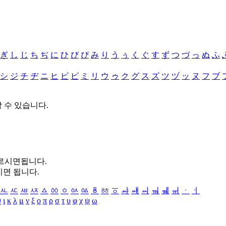
ぎ
し
じ
ち
ぢ
に
ひ
び
ぴ
み
り
う
ぅ
く
ぐ
す
ず
つ
づ
っ
ぬ
ふ
シ
ジ
チ
ヂ
ニ
ヒ
ビ
ピ
ミ
リ
ウ
ゥ
ク
グ
ス
ズ
ツ
ヅ
ッ
ヌ
フ
ブ
할 수 있습니다.
누르시면됩니다.
시면 됩니다.
ㅻ
ㅼ
ㅽ
ㅾ
ㅿ
ㆀ
ㆁ
ㆂ
ㆃ
ㆄ
ㆅ
ㆆ
ㆇ
ㆈ
ㆉ
ㆊ
ㆋ
ㆌ
ㆍ
ㆎ
θ
ι
κ
λ
μ
ν
ξ
ο
π
ρ
σ
τ
υ
φ
χ
ψ
ω