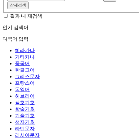
상세검색
결과 내 재검색
인기 검색어
다국어 입력
히라가나
가타카나
중국어
한글고어
그리스문자
프랑스어
독일어
히브리어
괄호기호
학술기호
기술기호
첨자기호
라틴문자
러시아문자