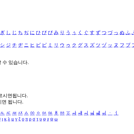
ぎ
し
じ
ち
ぢ
に
ひ
び
ぴ
み
り
う
ぅ
く
ぐ
す
ず
つ
づ
っ
ぬ
ふ
シ
ジ
チ
ヂ
ニ
ヒ
ビ
ピ
ミ
リ
ウ
ゥ
ク
グ
ス
ズ
ツ
ヅ
ッ
ヌ
フ
ブ
할 수 있습니다.
누르시면됩니다.
시면 됩니다.
ㅻ
ㅼ
ㅽ
ㅾ
ㅿ
ㆀ
ㆁ
ㆂ
ㆃ
ㆄ
ㆅ
ㆆ
ㆇ
ㆈ
ㆉ
ㆊ
ㆋ
ㆌ
ㆍ
ㆎ
θ
ι
κ
λ
μ
ν
ξ
ο
π
ρ
σ
τ
υ
φ
χ
ψ
ω