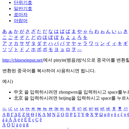
단위기호
일반기호
로마자
아랍어
あ
ぁ
か
が
さ
ざ
た
だ
な
は
ば
ぱ
ま
や
ゃ
ら
わ
ゎ
ん
い
ぃ
き
こ
ご
そ
ぞ
と
ど
の
ほ
ぼ
ぽ
も
よ
ょ
ろ
を
ア
ァ
カ
サ
ザ
タ
ダ
ナ
ハ
バ
パ
マ
ヤ
ャ
ラ
ワ
ヮ
ン
イ
ィ
キ
ギ
ソ
ゾ
ト
ド
ノ
ホ
ボ
ポ
モ
ヨ
ョ
ロ
ヲ
―
http://chineseinput.net/
에서 pinyin(병음)방식으로 중국어를 변환
변환된 중국어를 복사하여 사용하시면 됩니다.
예시)
中文 을 입력하시려면
zhongwen
을 입력하시고 space를
北京 을 입력하시려면
beijing
을 입력하시고 space를 누르
ㅥ
ㅦ
ㅧ
ㅨ
ㅩ
ㅪ
ㅫ
ㅬ
ㅭ
ㅮ
ㅯ
ㅰ
ㅱ
ㅲ
ㅳ
ㅴ
ㅵ
ㅶ
ㅷ
ㅸ
ㅹ
ㅺ
Α
Β
Γ
Δ
Ε
Ζ
Η
Θ
Ι
Κ
Λ
Μ
Ν
Ξ
Ο
Π
Ρ
Σ
Τ
Υ
Φ
Χ
Ψ
Ω
α
β
γ
δ
ε
ζ
η
á
à
Á
À
é
è
É
È
ç
Ç
ê
Ä
Ö
Ü
ä
ö
ü
ß