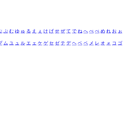
ぶ
ぷ
む
ゆ
ゅ
る
え
ぇ
け
げ
せ
ぜ
て
で
ね
へ
べ
ぺ
め
れ
お
ぉ
プ
ム
ユ
ュ
ル
エ
ェ
ケ
ゲ
セ
ゼ
テ
デ
ヘ
ベ
ペ
メ
レ
オ
ォ
コ
ゴ