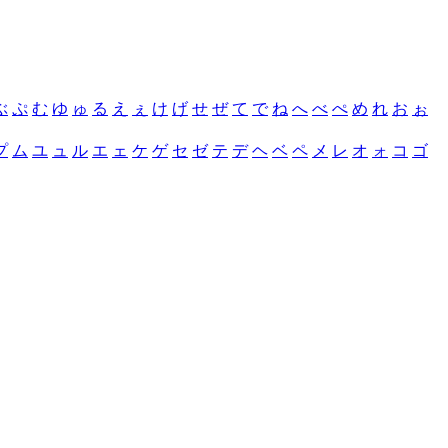
ぶ
ぷ
む
ゆ
ゅ
る
え
ぇ
け
げ
せ
ぜ
て
で
ね
へ
べ
ぺ
め
れ
お
ぉ
プ
ム
ユ
ュ
ル
エ
ェ
ケ
ゲ
セ
ゼ
テ
デ
ヘ
ベ
ペ
メ
レ
オ
ォ
コ
ゴ