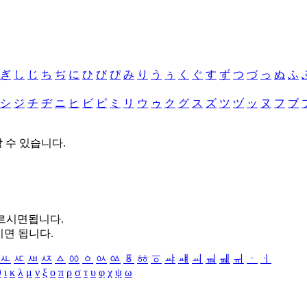
ぎ
し
じ
ち
ぢ
に
ひ
び
ぴ
み
り
う
ぅ
く
ぐ
す
ず
つ
づ
っ
ぬ
ふ
シ
ジ
チ
ヂ
ニ
ヒ
ビ
ピ
ミ
リ
ウ
ゥ
ク
グ
ス
ズ
ツ
ヅ
ッ
ヌ
フ
ブ
할 수 있습니다.
누르시면됩니다.
시면 됩니다.
ㅻ
ㅼ
ㅽ
ㅾ
ㅿ
ㆀ
ㆁ
ㆂ
ㆃ
ㆄ
ㆅ
ㆆ
ㆇ
ㆈ
ㆉ
ㆊ
ㆋ
ㆌ
ㆍ
ㆎ
θ
ι
κ
λ
μ
ν
ξ
ο
π
ρ
σ
τ
υ
φ
χ
ψ
ω