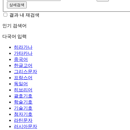
상세검색
결과 내 재검색
인기 검색어
다국어 입력
히라가나
가타카나
중국어
한글고어
그리스문자
프랑스어
독일어
히브리어
괄호기호
학술기호
기술기호
첨자기호
라틴문자
러시아문자