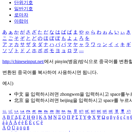
단위기호
일반기호
로마자
아랍어
あ
ぁ
か
が
さ
ざ
た
だ
な
は
ば
ぱ
ま
や
ゃ
ら
わ
ゎ
ん
い
ぃ
き
こ
ご
そ
ぞ
と
ど
の
ほ
ぼ
ぽ
も
よ
ょ
ろ
を
ア
ァ
カ
サ
ザ
タ
ダ
ナ
ハ
バ
パ
マ
ヤ
ャ
ラ
ワ
ヮ
ン
イ
ィ
キ
ギ
ソ
ゾ
ト
ド
ノ
ホ
ボ
ポ
モ
ヨ
ョ
ロ
ヲ
―
http://chineseinput.net/
에서 pinyin(병음)방식으로 중국어를 변환
변환된 중국어를 복사하여 사용하시면 됩니다.
예시)
中文 을 입력하시려면
zhongwen
을 입력하시고 space를
北京 을 입력하시려면
beijing
을 입력하시고 space를 누르
ㅥ
ㅦ
ㅧ
ㅨ
ㅩ
ㅪ
ㅫ
ㅬ
ㅭ
ㅮ
ㅯ
ㅰ
ㅱ
ㅲ
ㅳ
ㅴ
ㅵ
ㅶ
ㅷ
ㅸ
ㅹ
ㅺ
Α
Β
Γ
Δ
Ε
Ζ
Η
Θ
Ι
Κ
Λ
Μ
Ν
Ξ
Ο
Π
Ρ
Σ
Τ
Υ
Φ
Χ
Ψ
Ω
α
β
γ
δ
ε
ζ
η
á
à
Á
À
é
è
É
È
ç
Ç
ê
Ä
Ö
Ü
ä
ö
ü
ß