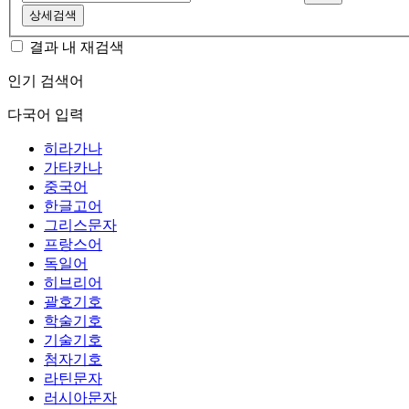
상세검색
결과 내 재검색
인기 검색어
다국어 입력
히라가나
가타카나
중국어
한글고어
그리스문자
프랑스어
독일어
히브리어
괄호기호
학술기호
기술기호
첨자기호
라틴문자
러시아문자