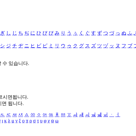
ぎ
し
じ
ち
ぢ
に
ひ
び
ぴ
み
り
う
ぅ
く
ぐ
す
ず
つ
づ
っ
ぬ
ふ
シ
ジ
チ
ヂ
ニ
ヒ
ビ
ピ
ミ
リ
ウ
ゥ
ク
グ
ス
ズ
ツ
ヅ
ッ
ヌ
フ
ブ
할 수 있습니다.
누르시면됩니다.
시면 됩니다.
ㅻ
ㅼ
ㅽ
ㅾ
ㅿ
ㆀ
ㆁ
ㆂ
ㆃ
ㆄ
ㆅ
ㆆ
ㆇ
ㆈ
ㆉ
ㆊ
ㆋ
ㆌ
ㆍ
ㆎ
θ
ι
κ
λ
μ
ν
ξ
ο
π
ρ
σ
τ
υ
φ
χ
ψ
ω