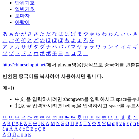
단위기호
일반기호
로마자
아랍어
あ
ぁ
か
が
さ
ざ
た
だ
な
は
ば
ぱ
ま
や
ゃ
ら
わ
ゎ
ん
い
ぃ
き
こ
ご
そ
ぞ
と
ど
の
ほ
ぼ
ぽ
も
よ
ょ
ろ
を
ア
ァ
カ
サ
ザ
タ
ダ
ナ
ハ
バ
パ
マ
ヤ
ャ
ラ
ワ
ヮ
ン
イ
ィ
キ
ギ
ソ
ゾ
ト
ド
ノ
ホ
ボ
ポ
モ
ヨ
ョ
ロ
ヲ
―
http://chineseinput.net/
에서 pinyin(병음)방식으로 중국어를 변환
변환된 중국어를 복사하여 사용하시면 됩니다.
예시)
中文 을 입력하시려면
zhongwen
을 입력하시고 space를
北京 을 입력하시려면
beijing
을 입력하시고 space를 누르
ㅥ
ㅦ
ㅧ
ㅨ
ㅩ
ㅪ
ㅫ
ㅬ
ㅭ
ㅮ
ㅯ
ㅰ
ㅱ
ㅲ
ㅳ
ㅴ
ㅵ
ㅶ
ㅷ
ㅸ
ㅹ
ㅺ
Α
Β
Γ
Δ
Ε
Ζ
Η
Θ
Ι
Κ
Λ
Μ
Ν
Ξ
Ο
Π
Ρ
Σ
Τ
Υ
Φ
Χ
Ψ
Ω
α
β
γ
δ
ε
ζ
η
á
à
Á
À
é
è
É
È
ç
Ç
ê
Ä
Ö
Ü
ä
ö
ü
ß