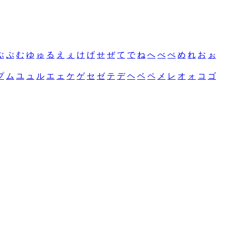
ぶ
ぷ
む
ゆ
ゅ
る
え
ぇ
け
げ
せ
ぜ
て
で
ね
へ
べ
ぺ
め
れ
お
ぉ
プ
ム
ユ
ュ
ル
エ
ェ
ケ
ゲ
セ
ゼ
テ
デ
ヘ
ベ
ペ
メ
レ
オ
ォ
コ
ゴ