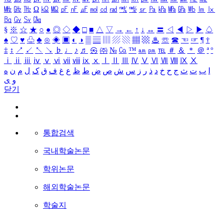
㎒
㎓
㎔
Ω
㏀
㏁
㎊
㎋
㎌
㏖
㏅
㎭
㎮
㎯
㏛
㎩
㎪
㎫
㎬
㏝
㏐
㏓
㏃
㏉
㏜
㏆
§
※
☆
★
○
●
◎
◇
◆
□
■
△
▽
→
←
↑
↓
↔
〓
◁
◀
▷
▶
♤
♠
♡
♥
♧
♣
⊙
◈
▣
◐
◑
▒
▤
▥
▨
▧
▦
▩
♨
☏
☎
☜
☞
¶
†
‡
↕
↗
↙
↖
↘
♭
♩
♪
♬
㉿
㈜
№
㏇
™
㏂
㏘
℡
＃
＆
＊
＠
ª
º
ⅰ
ⅱ
ⅲ
ⅳ
ⅴ
ⅵ
ⅶ
ⅷ
ⅸ
ⅹ
Ⅰ
Ⅱ
Ⅲ
Ⅳ
Ⅴ
Ⅵ
Ⅶ
Ⅷ
Ⅸ
Ⅹ
ا
ب
ت
ث
ج
ح
خ
د
ذ
ر
ز
س
ش
ص
ض
ط
ظ
ع
غ
ف
ق
ک
ل
م
ن
ه
و
ی
닫기
통합검색
국내학술논문
학위논문
해외학술논문
학술지