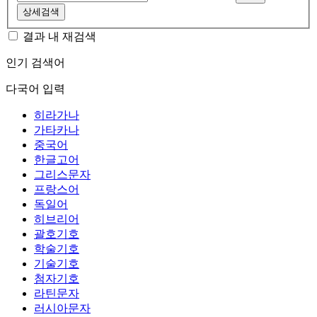
상세검색
결과 내 재검색
인기 검색어
다국어 입력
히라가나
가타카나
중국어
한글고어
그리스문자
프랑스어
독일어
히브리어
괄호기호
학술기호
기술기호
첨자기호
라틴문자
러시아문자