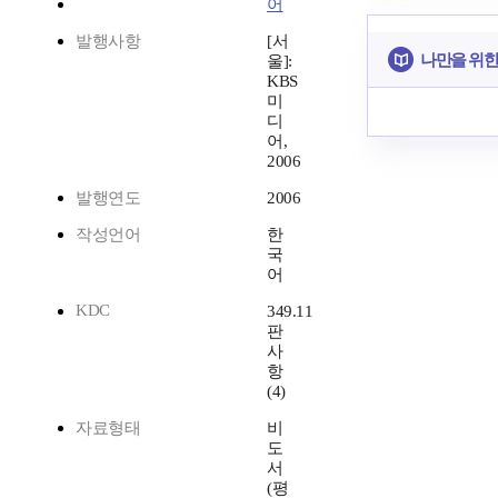
어
발행사항
[서
나만을 위한
울]:
KBS
미
디
어,
2006
발행연도
2006
작성언어
한
국
어
KDC
349.11
판
사
항
(4)
자료형태
비
도
서
(평