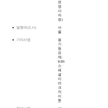
면
영
사
자
료)
발행국(도시)
서
울
기타서명
용
기
등
표
제:
KBS
스
페
셜
이
라
크
자
이
툰