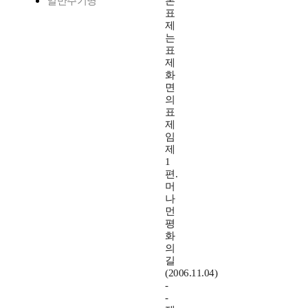
일반주기명
본
표
제
는
표
제
화
면
의
표
제
임
제
1
편.
머
나
먼
평
화
의
길
(2006.11.04)
-
-