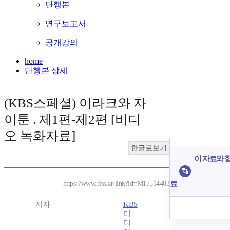
단행본
연구보고서
공개강의
home
단행본 상세
(KBS스페셜) 이라크와 자
이툰 . 제1편-제2편 [비디
오 녹화자료]
한글로보기
이 자료와 함
료
https://www.riss.kr/link?id=M17514403
저자
KBS
미
디