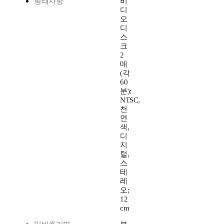
형태사항
비
디
오
디
스
크
2
매
(각
60
분):
NTSC,
천
연
색,
디
지
털,
스
테
레
오;
12
cm