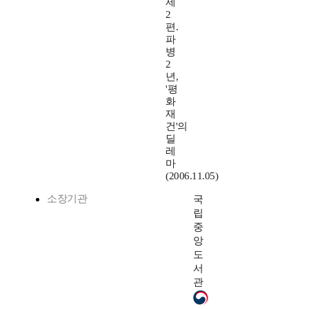
제
2
편.
파
병
2
년,
'평
화
재
건'의
딜
레
마
(2006.11.05)
소장기관
국
립
중
앙
도
서
관