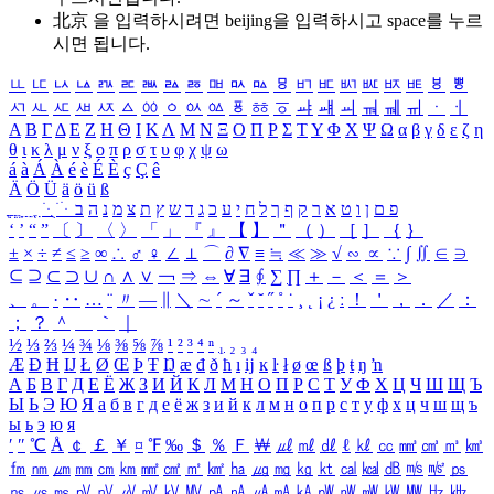
北京 을 입력하시려면
beijing
을 입력하시고 space를 누르
시면 됩니다.
ㅥ
ㅦ
ㅧ
ㅨ
ㅩ
ㅪ
ㅫ
ㅬ
ㅭ
ㅮ
ㅯ
ㅰ
ㅱ
ㅲ
ㅳ
ㅴ
ㅵ
ㅶ
ㅷ
ㅸ
ㅹ
ㅺ
ㅻ
ㅼ
ㅽ
ㅾ
ㅿ
ㆀ
ㆁ
ㆂ
ㆃ
ㆄ
ㆅ
ㆆ
ㆇ
ㆈ
ㆉ
ㆊ
ㆋ
ㆌ
ㆍ
ㆎ
Α
Β
Γ
Δ
Ε
Ζ
Η
Θ
Ι
Κ
Λ
Μ
Ν
Ξ
Ο
Π
Ρ
Σ
Τ
Υ
Φ
Χ
Ψ
Ω
α
β
γ
δ
ε
ζ
η
θ
ι
κ
λ
μ
ν
ξ
ο
π
ρ
σ
τ
υ
φ
χ
ψ
ω
á
à
Á
À
é
è
É
È
ç
Ç
ê
Ä
Ö
Ü
ä
ö
ü
ß
ְ
ֳ
ֲ
ֱ
ָ
ַ
ֵ
ֶ
ִ
ֹ
ּ
ֻ
ׂ
ׁ
ּ
ב
ה
נ
מ
צ
ת
ץ
ש
ד
ג
כ
ע
י
ח
ל
ך
ף
ק
ר
א
ט
ו
ן
ם
פ
‘
’
“
”
〔
〕
〈
〉
「
」
『
』
【
】
＂
（
）
［
］
｛
｝
±
×
÷
≠
≤
≥
∞
∴
♂
♀
∠
⊥
⌒
∂
∇
≡
≒
≪
≫
√
∽
∝
∵
∫
∬
∈
∋
⊆
⊇
⊂
⊃
∪
∩
∧
∨
￢
⇒
⇔
∀
∃
∮
∑
∏
＋
－
＜
＝
＞
、
。
·
‥
…
¨
〃
―
∥
＼
∼
´
～
ˇ
˘
˝
˚
˙
¸
˛
¡
¿
ː
！
＇
，
．
／
：
；
？
＾
＿
｀
｜
½
⅓
⅔
¼
¾
⅛
⅜
⅝
⅞
¹
²
³
⁴
ⁿ
₁
₂
₃
₄
Æ
Ð
Ħ
Ĳ
Ł
Ø
Œ
Þ
Ŧ
Ŋ
æ
đ
ð
ħ
ı
ĳ
ĸ
ŀ
ł
ø
œ
ß
þ
ŧ
ŋ
ŉ
А
Б
В
Г
Д
Е
Ё
Ж
З
И
Й
К
Л
М
Н
О
П
Р
С
Т
У
Ф
Х
Ц
Ч
Ш
Щ
Ъ
Ы
Ь
Э
Ю
Я
а
б
в
г
д
е
ё
ж
з
и
й
к
л
м
н
о
п
р
с
т
у
ф
х
ц
ч
ш
щ
ъ
ы
ь
э
ю
я
′
″
℃
Å
￠
￡
￥
¤
℉
‰
＄
％
Ｆ
￦
㎕
㎖
㎗
ℓ
㎘
㏄
㎣
㎤
㎥
㎦
㎙
㎚
㎛
㎜
㎝
㎞
㎟
㎠
㎡
㎢
㏊
㎍
㎎
㎏
㏏
㎈
㎉
㏈
㎧
㎨
㎰
㎱
㎲
㎳
㎴
㎵
㎶
㎷
㎸
㎹
㎀
㎁
㎂
㎃
㎄
㎺
㎻
㎽
㎾
㎿
㎐
㎑