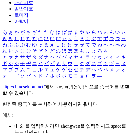
단위기호
일반기호
로마자
아랍어
あ
ぁ
か
が
さ
ざ
た
だ
な
は
ば
ぱ
ま
や
ゃ
ら
わ
ゎ
ん
い
ぃ
き
ぎ
し
じ
ち
ぢ
に
ひ
び
ぴ
み
り
う
ぅ
く
ぐ
す
ず
つ
づ
っ
ぬ
ふ
ぶ
ぷ
む
ゆ
ゅ
る
え
ぇ
け
げ
せ
ぜ
て
で
ね
へ
べ
ぺ
め
れ
お
ぉ
こ
ご
そ
ぞ
と
ど
の
ほ
ぼ
ぽ
も
よ
ょ
ろ
を
ア
ァ
カ
サ
ザ
タ
ダ
ナ
ハ
バ
パ
マ
ヤ
ャ
ラ
ワ
ヮ
ン
イ
ィ
キ
ギ
シ
ジ
チ
ヂ
ニ
ヒ
ビ
ピ
ミ
リ
ウ
ゥ
ク
グ
ス
ズ
ツ
ヅ
ッ
ヌ
フ
ブ
プ
ム
ユ
ュ
ル
エ
ェ
ケ
ゲ
セ
ゼ
テ
デ
ヘ
ベ
ペ
メ
レ
オ
ォ
コ
ゴ
ソ
ゾ
ト
ド
ノ
ホ
ボ
ポ
モ
ヨ
ョ
ロ
ヲ
―
http://chineseinput.net/
에서 pinyin(병음)방식으로 중국어를 변환
할 수 있습니다.
변환된 중국어를 복사하여 사용하시면 됩니다.
예시)
中文 을 입력하시려면
zhongwen
을 입력하시고 space를
누르시면됩니다.