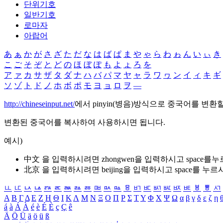
단위기호
일반기호
로마자
아랍어
あ
ぁ
か
が
さ
ざ
た
だ
な
は
ば
ぱ
ま
や
ゃ
ら
わ
ゎ
ん
い
ぃ
き
こ
ご
そ
ぞ
と
ど
の
ほ
ぼ
ぽ
も
よ
ょ
ろ
を
ア
ァ
カ
サ
ザ
タ
ダ
ナ
ハ
バ
パ
マ
ヤ
ャ
ラ
ワ
ヮ
ン
イ
ィ
キ
ギ
ソ
ゾ
ト
ド
ノ
ホ
ボ
ポ
モ
ヨ
ョ
ロ
ヲ
―
http://chineseinput.net/
에서 pinyin(병음)방식으로 중국어를 변환
변환된 중국어를 복사하여 사용하시면 됩니다.
예시)
中文 을 입력하시려면
zhongwen
을 입력하시고 space를
北京 을 입력하시려면
beijing
을 입력하시고 space를 누르
ㅥ
ㅦ
ㅧ
ㅨ
ㅩ
ㅪ
ㅫ
ㅬ
ㅭ
ㅮ
ㅯ
ㅰ
ㅱ
ㅲ
ㅳ
ㅴ
ㅵ
ㅶ
ㅷ
ㅸ
ㅹ
ㅺ
Α
Β
Γ
Δ
Ε
Ζ
Η
Θ
Ι
Κ
Λ
Μ
Ν
Ξ
Ο
Π
Ρ
Σ
Τ
Υ
Φ
Χ
Ψ
Ω
α
β
γ
δ
ε
ζ
η
á
à
Á
À
é
è
É
È
ç
Ç
ê
Ä
Ö
Ü
ä
ö
ü
ß