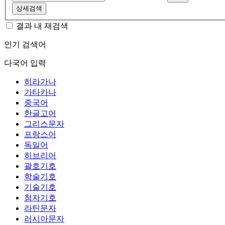
상세검색
결과 내 재검색
인기 검색어
다국어 입력
히라가나
가타카나
중국어
한글고어
그리스문자
프랑스어
독일어
히브리어
괄호기호
학술기호
기술기호
첨자기호
라틴문자
러시아문자