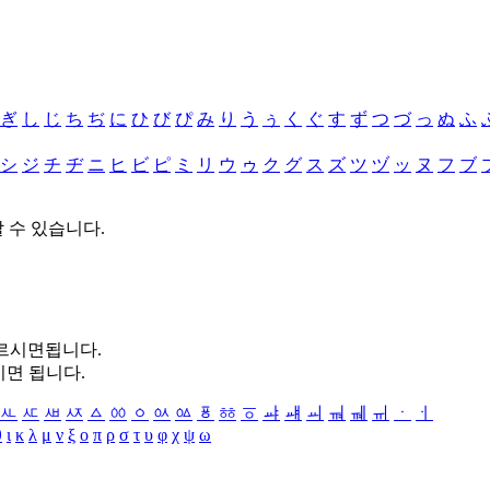
ぎ
し
じ
ち
ぢ
に
ひ
び
ぴ
み
り
う
ぅ
く
ぐ
す
ず
つ
づ
っ
ぬ
ふ
シ
ジ
チ
ヂ
ニ
ヒ
ビ
ピ
ミ
リ
ウ
ゥ
ク
グ
ス
ズ
ツ
ヅ
ッ
ヌ
フ
ブ
할 수 있습니다.
누르시면됩니다.
시면 됩니다.
ㅻ
ㅼ
ㅽ
ㅾ
ㅿ
ㆀ
ㆁ
ㆂ
ㆃ
ㆄ
ㆅ
ㆆ
ㆇ
ㆈ
ㆉ
ㆊ
ㆋ
ㆌ
ㆍ
ㆎ
θ
ι
κ
λ
μ
ν
ξ
ο
π
ρ
σ
τ
υ
φ
χ
ψ
ω