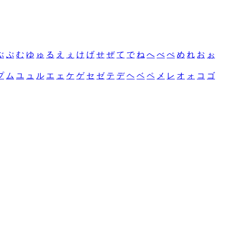
ぶ
ぷ
む
ゆ
ゅ
る
え
ぇ
け
げ
せ
ぜ
て
で
ね
へ
べ
ぺ
め
れ
お
ぉ
プ
ム
ユ
ュ
ル
エ
ェ
ケ
ゲ
セ
ゼ
テ
デ
ヘ
ベ
ペ
メ
レ
オ
ォ
コ
ゴ