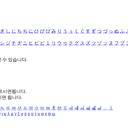
ぎ
し
じ
ち
ぢ
に
ひ
び
ぴ
み
り
う
ぅ
く
ぐ
す
ず
つ
づ
っ
ぬ
ふ
シ
ジ
チ
ヂ
ニ
ヒ
ビ
ピ
ミ
リ
ウ
ゥ
ク
グ
ス
ズ
ツ
ヅ
ッ
ヌ
フ
ブ
할 수 있습니다.
누르시면됩니다.
시면 됩니다.
ㅻ
ㅼ
ㅽ
ㅾ
ㅿ
ㆀ
ㆁ
ㆂ
ㆃ
ㆄ
ㆅ
ㆆ
ㆇ
ㆈ
ㆉ
ㆊ
ㆋ
ㆌ
ㆍ
ㆎ
θ
ι
κ
λ
μ
ν
ξ
ο
π
ρ
σ
τ
υ
φ
χ
ψ
ω