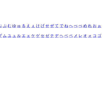
ぶ
ぷ
む
ゆ
ゅ
る
え
ぇ
け
げ
せ
ぜ
て
で
ね
へ
べ
ぺ
め
れ
お
ぉ
プ
ム
ユ
ュ
ル
エ
ェ
ケ
ゲ
セ
ゼ
テ
デ
ヘ
ベ
ペ
メ
レ
オ
ォ
コ
ゴ