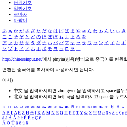
단위기호
일반기호
로마자
아랍어
あ
ぁ
か
が
さ
ざ
た
だ
な
は
ば
ぱ
ま
や
ゃ
ら
わ
ゎ
ん
い
ぃ
き
こ
ご
そ
ぞ
と
ど
の
ほ
ぼ
ぽ
も
よ
ょ
ろ
を
ア
ァ
カ
サ
ザ
タ
ダ
ナ
ハ
バ
パ
マ
ヤ
ャ
ラ
ワ
ヮ
ン
イ
ィ
キ
ギ
ソ
ゾ
ト
ド
ノ
ホ
ボ
ポ
モ
ヨ
ョ
ロ
ヲ
―
http://chineseinput.net/
에서 pinyin(병음)방식으로 중국어를 변환
변환된 중국어를 복사하여 사용하시면 됩니다.
예시)
中文 을 입력하시려면
zhongwen
을 입력하시고 space를
北京 을 입력하시려면
beijing
을 입력하시고 space를 누르
ㅥ
ㅦ
ㅧ
ㅨ
ㅩ
ㅪ
ㅫ
ㅬ
ㅭ
ㅮ
ㅯ
ㅰ
ㅱ
ㅲ
ㅳ
ㅴ
ㅵ
ㅶ
ㅷ
ㅸ
ㅹ
ㅺ
Α
Β
Γ
Δ
Ε
Ζ
Η
Θ
Ι
Κ
Λ
Μ
Ν
Ξ
Ο
Π
Ρ
Σ
Τ
Υ
Φ
Χ
Ψ
Ω
α
β
γ
δ
ε
ζ
η
á
à
Á
À
é
è
É
È
ç
Ç
ê
Ä
Ö
Ü
ä
ö
ü
ß