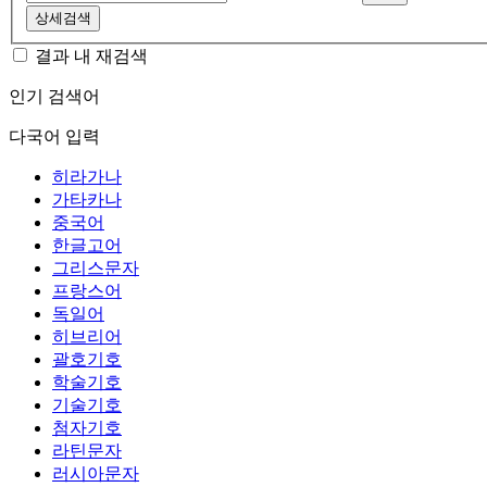
상세검색
결과 내 재검색
인기 검색어
다국어 입력
히라가나
가타카나
중국어
한글고어
그리스문자
프랑스어
독일어
히브리어
괄호기호
학술기호
기술기호
첨자기호
라틴문자
러시아문자