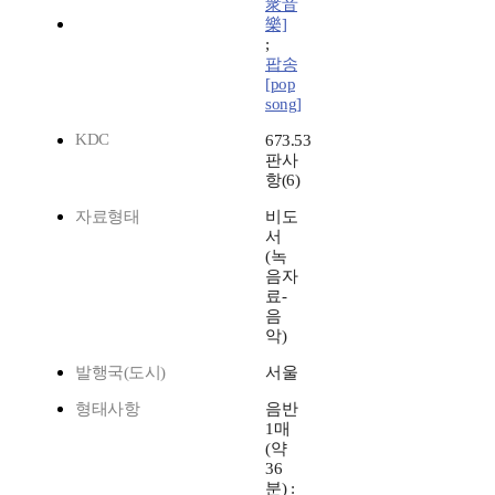
衆音
樂]
;
팝송
[pop
song]
KDC
673.53
판사
항(6)
자료형태
비도
서
(녹
음자
료-
음
악)
발행국(도시)
서울
형태사항
음반
1매
(약
36
분) :