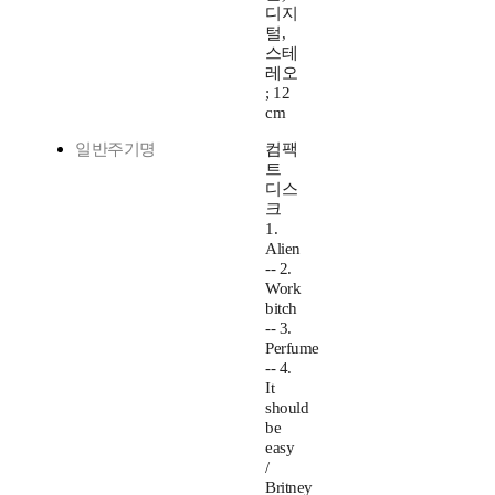
디지
털,
스테
레오
; 12
cm
일반주기명
컴팩
트
디스
크
1.
Alien
-- 2.
Work
bitch
-- 3.
Perfume
-- 4.
It
should
be
easy
/
Britney