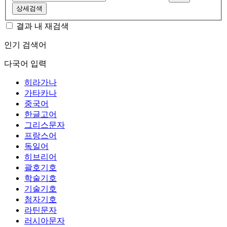
상세검색
결과 내 재검색
인기 검색어
다국어 입력
히라가나
가타카나
중국어
한글고어
그리스문자
프랑스어
독일어
히브리어
괄호기호
학술기호
기술기호
첨자기호
라틴문자
러시아문자