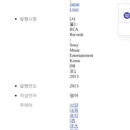
Jamie
Lynn
발행사항
[서
울] :
RCA
Records
:
Sony
Music
Entertainment
Korea
[배
포],
2013
발행연도
2013
작성언어
영어
주제어
서양
대중
음악
[西
洋大