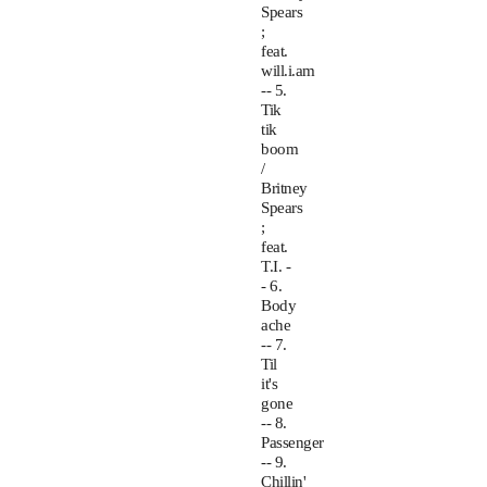
Spears
;
feat.
will.i.am
-- 5.
Tik
tik
boom
/
Britney
Spears
;
feat.
T.I. -
- 6.
Body
ache
-- 7.
Til
it's
gone
-- 8.
Passenger
-- 9.
Chillin'