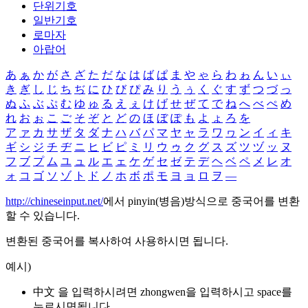
단위기호
일반기호
로마자
아랍어
あ
ぁ
か
が
さ
ざ
た
だ
な
は
ば
ぱ
ま
や
ゃ
ら
わ
ゎ
ん
い
ぃ
き
ぎ
し
じ
ち
ぢ
に
ひ
び
ぴ
み
り
う
ぅ
く
ぐ
す
ず
つ
づ
っ
ぬ
ふ
ぶ
ぷ
む
ゆ
ゅ
る
え
ぇ
け
げ
せ
ぜ
て
で
ね
へ
べ
ぺ
め
れ
お
ぉ
こ
ご
そ
ぞ
と
ど
の
ほ
ぼ
ぽ
も
よ
ょ
ろ
を
ア
ァ
カ
サ
ザ
タ
ダ
ナ
ハ
バ
パ
マ
ヤ
ャ
ラ
ワ
ヮ
ン
イ
ィ
キ
ギ
シ
ジ
チ
ヂ
ニ
ヒ
ビ
ピ
ミ
リ
ウ
ゥ
ク
グ
ス
ズ
ツ
ヅ
ッ
ヌ
フ
ブ
プ
ム
ユ
ュ
ル
エ
ェ
ケ
ゲ
セ
ゼ
テ
デ
ヘ
ベ
ペ
メ
レ
オ
ォ
コ
ゴ
ソ
ゾ
ト
ド
ノ
ホ
ボ
ポ
モ
ヨ
ョ
ロ
ヲ
―
http://chineseinput.net/
에서 pinyin(병음)방식으로 중국어를 변환
할 수 있습니다.
변환된 중국어를 복사하여 사용하시면 됩니다.
예시)
中文 을 입력하시려면
zhongwen
을 입력하시고 space를
누르시면됩니다.