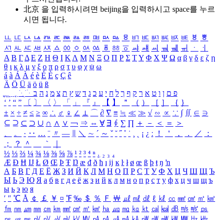
北京 을 입력하시려면
beijing
을 입력하시고 space를 누르
시면 됩니다.
ㅥ
ㅦ
ㅧ
ㅨ
ㅩ
ㅪ
ㅫ
ㅬ
ㅭ
ㅮ
ㅯ
ㅰ
ㅱ
ㅲ
ㅳ
ㅴ
ㅵ
ㅶ
ㅷ
ㅸ
ㅹ
ㅺ
ㅻ
ㅼ
ㅽ
ㅾ
ㅿ
ㆀ
ㆁ
ㆂ
ㆃ
ㆄ
ㆅ
ㆆ
ㆇ
ㆈ
ㆉ
ㆊ
ㆋ
ㆌ
ㆍ
ㆎ
Α
Β
Γ
Δ
Ε
Ζ
Η
Θ
Ι
Κ
Λ
Μ
Ν
Ξ
Ο
Π
Ρ
Σ
Τ
Υ
Φ
Χ
Ψ
Ω
α
β
γ
δ
ε
ζ
η
θ
ι
κ
λ
μ
ν
ξ
ο
π
ρ
σ
τ
υ
φ
χ
ψ
ω
á
à
Á
À
é
è
É
È
ç
Ç
ê
Ä
Ö
Ü
ä
ö
ü
ß
ְ
ֳ
ֲ
ֱ
ָ
ַ
ֵ
ֶ
ִ
ֹ
ּ
ֻ
ׂ
ׁ
ּ
ב
ה
נ
מ
צ
ת
ץ
ש
ד
ג
כ
ע
י
ח
ל
ך
ף
ק
ר
א
ט
ו
ן
ם
פ
‘
’
“
”
〔
〕
〈
〉
「
」
『
』
【
】
＂
（
）
［
］
｛
｝
±
×
÷
≠
≤
≥
∞
∴
♂
♀
∠
⊥
⌒
∂
∇
≡
≒
≪
≫
√
∽
∝
∵
∫
∬
∈
∋
⊆
⊇
⊂
⊃
∪
∩
∧
∨
￢
⇒
⇔
∀
∃
∮
∑
∏
＋
－
＜
＝
＞
、
。
·
‥
…
¨
〃
―
∥
＼
∼
´
～
ˇ
˘
˝
˚
˙
¸
˛
¡
¿
ː
！
＇
，
．
／
：
；
？
＾
＿
｀
｜
½
⅓
⅔
¼
¾
⅛
⅜
⅝
⅞
¹
²
³
⁴
ⁿ
₁
₂
₃
₄
Æ
Ð
Ħ
Ĳ
Ł
Ø
Œ
Þ
Ŧ
Ŋ
æ
đ
ð
ħ
ı
ĳ
ĸ
ŀ
ł
ø
œ
ß
þ
ŧ
ŋ
ŉ
А
Б
В
Г
Д
Е
Ё
Ж
З
И
Й
К
Л
М
Н
О
П
Р
С
Т
У
Ф
Х
Ц
Ч
Ш
Щ
Ъ
Ы
Ь
Э
Ю
Я
а
б
в
г
д
е
ё
ж
з
и
й
к
л
м
н
о
п
р
с
т
у
ф
х
ц
ч
ш
щ
ъ
ы
ь
э
ю
я
′
″
℃
Å
￠
￡
￥
¤
℉
‰
＄
％
Ｆ
￦
㎕
㎖
㎗
ℓ
㎘
㏄
㎣
㎤
㎥
㎦
㎙
㎚
㎛
㎜
㎝
㎞
㎟
㎠
㎡
㎢
㏊
㎍
㎎
㎏
㏏
㎈
㎉
㏈
㎧
㎨
㎰
㎱
㎲
㎳
㎴
㎵
㎶
㎷
㎸
㎹
㎀
㎁
㎂
㎃
㎄
㎺
㎻
㎽
㎾
㎿
㎐
㎑