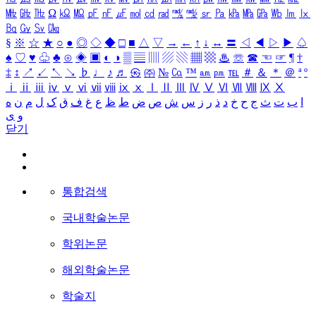
㎒
㎓
㎔
Ω
㏀
㏁
㎊
㎋
㎌
㏖
㏅
㎭
㎮
㎯
㏛
㎩
㎪
㎫
㎬
㏝
㏐
㏓
㏃
㏉
㏜
㏆
§
※
☆
★
○
●
◎
◇
◆
□
■
△
▽
→
←
↑
↓
↔
〓
◁
◀
▷
▶
♤
♠
♡
♥
♧
♣
⊙
◈
▣
◐
◑
▒
▤
▥
▨
▧
▦
▩
♨
☏
☎
☜
☞
¶
†
‡
↕
↗
↙
↖
↘
♭
♩
♪
♬
㉿
㈜
№
㏇
™
㏂
㏘
℡
＃
＆
＊
＠
ª
º
ⅰ
ⅱ
ⅲ
ⅳ
ⅴ
ⅵ
ⅶ
ⅷ
ⅸ
ⅹ
Ⅰ
Ⅱ
Ⅲ
Ⅳ
Ⅴ
Ⅵ
Ⅶ
Ⅷ
Ⅸ
Ⅹ
ا
ب
ت
ث
ج
ح
خ
د
ذ
ر
ز
س
ش
ص
ض
ط
ظ
ع
غ
ف
ق
ک
ل
م
ن
ه
و
ی
닫기
통합검색
국내학술논문
학위논문
해외학술논문
학술지