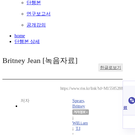
단행본
연구보고서
공개강의
home
단행본 상세
Britney Jean [녹음자료]
한글로보기
https://www.riss.kr/link?id=M15585288
저자
Spears,
Britney
료
;
Will.i.am
;
T.I
;