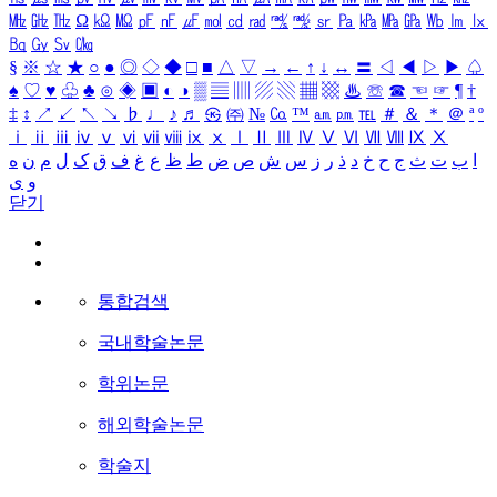
㎒
㎓
㎔
Ω
㏀
㏁
㎊
㎋
㎌
㏖
㏅
㎭
㎮
㎯
㏛
㎩
㎪
㎫
㎬
㏝
㏐
㏓
㏃
㏉
㏜
㏆
§
※
☆
★
○
●
◎
◇
◆
□
■
△
▽
→
←
↑
↓
↔
〓
◁
◀
▷
▶
♤
♠
♡
♥
♧
♣
⊙
◈
▣
◐
◑
▒
▤
▥
▨
▧
▦
▩
♨
☏
☎
☜
☞
¶
†
‡
↕
↗
↙
↖
↘
♭
♩
♪
♬
㉿
㈜
№
㏇
™
㏂
㏘
℡
＃
＆
＊
＠
ª
º
ⅰ
ⅱ
ⅲ
ⅳ
ⅴ
ⅵ
ⅶ
ⅷ
ⅸ
ⅹ
Ⅰ
Ⅱ
Ⅲ
Ⅳ
Ⅴ
Ⅵ
Ⅶ
Ⅷ
Ⅸ
Ⅹ
ا
ب
ت
ث
ج
ح
خ
د
ذ
ر
ز
س
ش
ص
ض
ط
ظ
ع
غ
ف
ق
ک
ل
م
ن
ه
و
ی
닫기
통합검색
국내학술논문
학위논문
해외학술논문
학술지