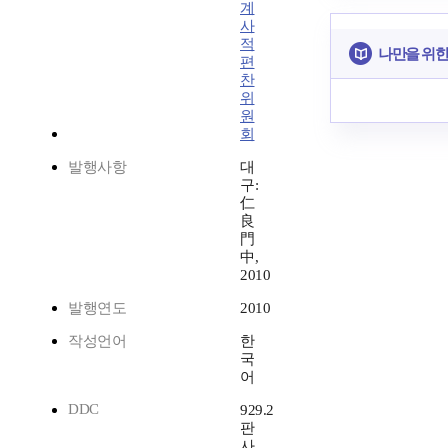
계
사
적
나만을 위한
편
찬
위
원
회
발행사항
대
구:
仁
良
門
中,
2010
발행연도
2010
작성언어
한
국
어
DDC
929.2
판
사