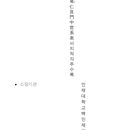
록:
仁
良
門
中
世
系
表
서
지
적
각
주
수
록
소장기관
인
제
대
학
교
백
인
제