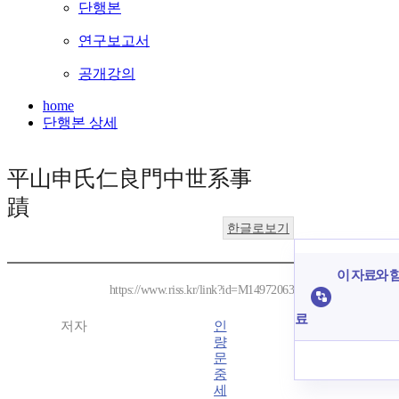
단행본
연구보고서
공개강의
home
단행본 상세
平山申氏仁良門中世系事
蹟
한글로보기
이 자료와 함
https://www.riss.kr/link?id=M14972063
료
저자
인
량
문
중
세