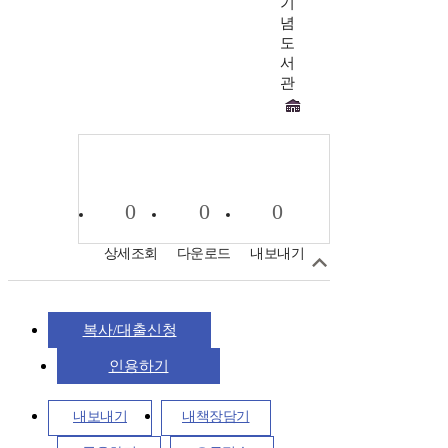
기
념
도
서
관
0
0
0
상세조회
다운로드
내보내기
복사/대출신청
인용하기
내보내기
내책장담기