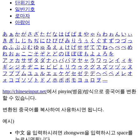
단위기호
일반기호
로마자
아랍어
あ
ぁ
か
が
さ
ざ
た
だ
な
は
ば
ぱ
ま
や
ゃ
ら
わ
ゎ
ん
い
ぃ
き
ぎ
し
じ
ち
ぢ
に
ひ
び
ぴ
み
り
う
ぅ
く
ぐ
す
ず
つ
づ
っ
ぬ
ふ
ぶ
ぷ
む
ゆ
ゅ
る
え
ぇ
け
げ
せ
ぜ
て
で
ね
へ
べ
ぺ
め
れ
お
ぉ
こ
ご
そ
ぞ
と
ど
の
ほ
ぼ
ぽ
も
よ
ょ
ろ
を
ア
ァ
カ
サ
ザ
タ
ダ
ナ
ハ
バ
パ
マ
ヤ
ャ
ラ
ワ
ヮ
ン
イ
ィ
キ
ギ
シ
ジ
チ
ヂ
ニ
ヒ
ビ
ピ
ミ
リ
ウ
ゥ
ク
グ
ス
ズ
ツ
ヅ
ッ
ヌ
フ
ブ
プ
ム
ユ
ュ
ル
エ
ェ
ケ
ゲ
セ
ゼ
テ
デ
ヘ
ベ
ペ
メ
レ
オ
ォ
コ
ゴ
ソ
ゾ
ト
ド
ノ
ホ
ボ
ポ
モ
ヨ
ョ
ロ
ヲ
―
http://chineseinput.net/
에서 pinyin(병음)방식으로 중국어를 변환
할 수 있습니다.
변환된 중국어를 복사하여 사용하시면 됩니다.
예시)
中文 을 입력하시려면
zhongwen
을 입력하시고 space를
누르시면됩니다.