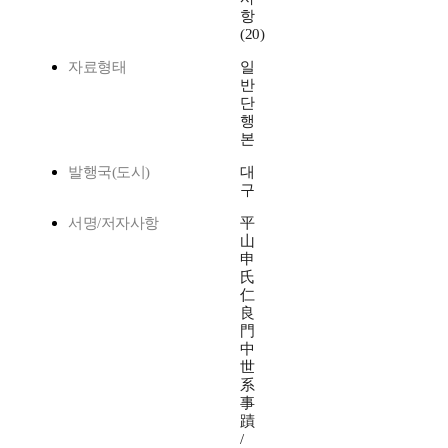
항
(20)
자료형태
일
반
단
행
본
발행국(도시)
대
구
서명/저자사항
平
山
申
氏
仁
良
門
中
世
系
事
蹟
/