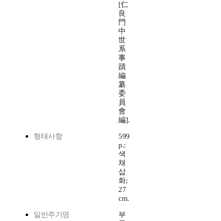
[仁
良
門
中
世
系
事
蹟
編
纂
委
員
會
編].
형태사항
599
p.:
색
채
삽
화;
27
cm.
일반주기명
부