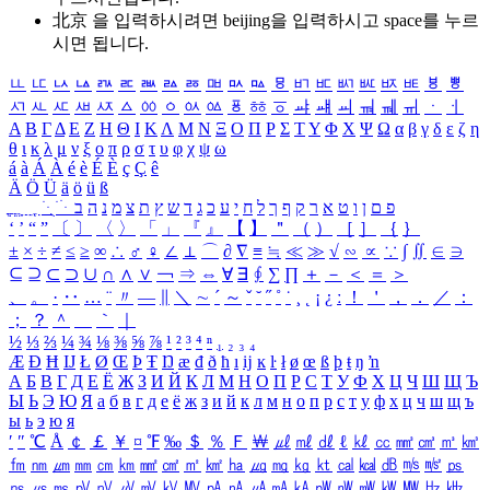
北京 을 입력하시려면
beijing
을 입력하시고 space를 누르
시면 됩니다.
ㅥ
ㅦ
ㅧ
ㅨ
ㅩ
ㅪ
ㅫ
ㅬ
ㅭ
ㅮ
ㅯ
ㅰ
ㅱ
ㅲ
ㅳ
ㅴ
ㅵ
ㅶ
ㅷ
ㅸ
ㅹ
ㅺ
ㅻ
ㅼ
ㅽ
ㅾ
ㅿ
ㆀ
ㆁ
ㆂ
ㆃ
ㆄ
ㆅ
ㆆ
ㆇ
ㆈ
ㆉ
ㆊ
ㆋ
ㆌ
ㆍ
ㆎ
Α
Β
Γ
Δ
Ε
Ζ
Η
Θ
Ι
Κ
Λ
Μ
Ν
Ξ
Ο
Π
Ρ
Σ
Τ
Υ
Φ
Χ
Ψ
Ω
α
β
γ
δ
ε
ζ
η
θ
ι
κ
λ
μ
ν
ξ
ο
π
ρ
σ
τ
υ
φ
χ
ψ
ω
á
à
Á
À
é
è
É
È
ç
Ç
ê
Ä
Ö
Ü
ä
ö
ü
ß
ְ
ֳ
ֲ
ֱ
ָ
ַ
ֵ
ֶ
ִ
ֹ
ּ
ֻ
ׂ
ׁ
ּ
ב
ה
נ
מ
צ
ת
ץ
ש
ד
ג
כ
ע
י
ח
ל
ך
ף
ק
ר
א
ט
ו
ן
ם
פ
‘
’
“
”
〔
〕
〈
〉
「
」
『
』
【
】
＂
（
）
［
］
｛
｝
±
×
÷
≠
≤
≥
∞
∴
♂
♀
∠
⊥
⌒
∂
∇
≡
≒
≪
≫
√
∽
∝
∵
∫
∬
∈
∋
⊆
⊇
⊂
⊃
∪
∩
∧
∨
￢
⇒
⇔
∀
∃
∮
∑
∏
＋
－
＜
＝
＞
、
。
·
‥
…
¨
〃
―
∥
＼
∼
´
～
ˇ
˘
˝
˚
˙
¸
˛
¡
¿
ː
！
＇
，
．
／
：
；
？
＾
＿
｀
｜
½
⅓
⅔
¼
¾
⅛
⅜
⅝
⅞
¹
²
³
⁴
ⁿ
₁
₂
₃
₄
Æ
Ð
Ħ
Ĳ
Ł
Ø
Œ
Þ
Ŧ
Ŋ
æ
đ
ð
ħ
ı
ĳ
ĸ
ŀ
ł
ø
œ
ß
þ
ŧ
ŋ
ŉ
А
Б
В
Г
Д
Е
Ё
Ж
З
И
Й
К
Л
М
Н
О
П
Р
С
Т
У
Ф
Х
Ц
Ч
Ш
Щ
Ъ
Ы
Ь
Э
Ю
Я
а
б
в
г
д
е
ё
ж
з
и
й
к
л
м
н
о
п
р
с
т
у
ф
х
ц
ч
ш
щ
ъ
ы
ь
э
ю
я
′
″
℃
Å
￠
￡
￥
¤
℉
‰
＄
％
Ｆ
￦
㎕
㎖
㎗
ℓ
㎘
㏄
㎣
㎤
㎥
㎦
㎙
㎚
㎛
㎜
㎝
㎞
㎟
㎠
㎡
㎢
㏊
㎍
㎎
㎏
㏏
㎈
㎉
㏈
㎧
㎨
㎰
㎱
㎲
㎳
㎴
㎵
㎶
㎷
㎸
㎹
㎀
㎁
㎂
㎃
㎄
㎺
㎻
㎽
㎾
㎿
㎐
㎑