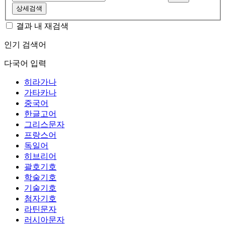
상세검색
결과 내 재검색
인기 검색어
다국어 입력
히라가나
가타카나
중국어
한글고어
그리스문자
프랑스어
독일어
히브리어
괄호기호
학술기호
기술기호
첨자기호
라틴문자
러시아문자