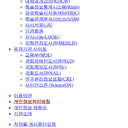
대학공개강의(KOCW)
학술정보통계시스템(Rinfo)
외국학술지지원센터(FRIC)
학술관계분석서비스(SAM)
사서커뮤니티
기관회원
지식나눔(LOOK)
의학전자도서관(MEDLIS)
유관기관 사이트
교육부(MOE)
국립장애인도서관(NLD)
국립중앙도서관(NL)
국회도서관(NAL)
연구윤리정보포털(CRE)
사이언스온 (ScienceON)
이용약관
개인정보처리방침
개인정보 재동의
기관소개
저작물 게시중단요청