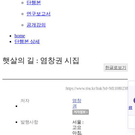
단행본
연구보고서
공개강의
home
단행본 상세
햇살의 길 : 염창권 시집
한글로보기
https://www.riss.kr/link?id=M11080238
저자
염창
권
료
발행사항
서울 :
고요
아침,