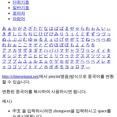
단위기호
일반기호
로마자
아랍어
あ
ぁ
か
が
さ
ざ
た
だ
な
は
ば
ぱ
ま
や
ゃ
ら
わ
ゎ
ん
い
ぃ
き
ぎ
し
じ
ち
ぢ
に
ひ
び
ぴ
み
り
う
ぅ
く
ぐ
す
ず
つ
づ
っ
ぬ
ふ
ぶ
ぷ
む
ゆ
ゅ
る
え
ぇ
け
げ
せ
ぜ
て
で
ね
へ
べ
ぺ
め
れ
お
ぉ
こ
ご
そ
ぞ
と
ど
の
ほ
ぼ
ぽ
も
よ
ょ
ろ
を
ア
ァ
カ
サ
ザ
タ
ダ
ナ
ハ
バ
パ
マ
ヤ
ャ
ラ
ワ
ヮ
ン
イ
ィ
キ
ギ
シ
ジ
チ
ヂ
ニ
ヒ
ビ
ピ
ミ
リ
ウ
ゥ
ク
グ
ス
ズ
ツ
ヅ
ッ
ヌ
フ
ブ
プ
ム
ユ
ュ
ル
エ
ェ
ケ
ゲ
セ
ゼ
テ
デ
ヘ
ベ
ペ
メ
レ
オ
ォ
コ
ゴ
ソ
ゾ
ト
ド
ノ
ホ
ボ
ポ
モ
ヨ
ョ
ロ
ヲ
―
http://chineseinput.net/
에서 pinyin(병음)방식으로 중국어를 변환
할 수 있습니다.
변환된 중국어를 복사하여 사용하시면 됩니다.
예시)
中文 을 입력하시려면
zhongwen
을 입력하시고 space를
누르시면됩니다.