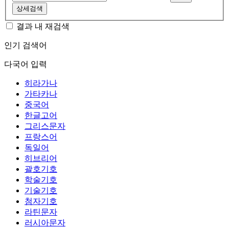
상세검색
결과 내 재검색
인기 검색어
다국어 입력
히라가나
가타카나
중국어
한글고어
그리스문자
프랑스어
독일어
히브리어
괄호기호
학술기호
기술기호
첨자기호
라틴문자
러시아문자