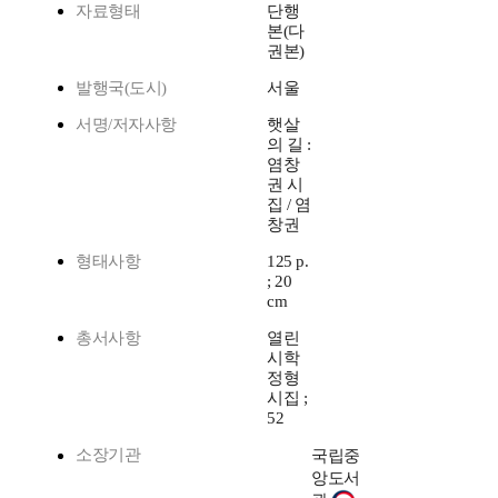
자료형태
단행
본(다
권본)
발행국(도시)
서울
서명/저자사항
햇살
의 길 :
염창
권 시
집 / 염
창권
형태사항
125 p.
; 20
cm
총서사항
열린
시학
정형
시집 ;
52
소장기관
국립중
앙도서