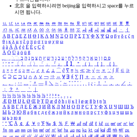
北京 을 입력하시려면
beijing
을 입력하시고 space를 누르
시면 됩니다.
ㅥ
ㅦ
ㅧ
ㅨ
ㅩ
ㅪ
ㅫ
ㅬ
ㅭ
ㅮ
ㅯ
ㅰ
ㅱ
ㅲ
ㅳ
ㅴ
ㅵ
ㅶ
ㅷ
ㅸ
ㅹ
ㅺ
ㅻ
ㅼ
ㅽ
ㅾ
ㅿ
ㆀ
ㆁ
ㆂ
ㆃ
ㆄ
ㆅ
ㆆ
ㆇ
ㆈ
ㆉ
ㆊ
ㆋ
ㆌ
ㆍ
ㆎ
Α
Β
Γ
Δ
Ε
Ζ
Η
Θ
Ι
Κ
Λ
Μ
Ν
Ξ
Ο
Π
Ρ
Σ
Τ
Υ
Φ
Χ
Ψ
Ω
α
β
γ
δ
ε
ζ
η
θ
ι
κ
λ
μ
ν
ξ
ο
π
ρ
σ
τ
υ
φ
χ
ψ
ω
á
à
Á
À
é
è
É
È
ç
Ç
ê
Ä
Ö
Ü
ä
ö
ü
ß
ְ
ֳ
ֲ
ֱ
ָ
ַ
ֵ
ֶ
ִ
ֹ
ּ
ֻ
ׂ
ׁ
ּ
ב
ה
נ
מ
צ
ת
ץ
ש
ד
ג
כ
ע
י
ח
ל
ך
ף
ק
ר
א
ט
ו
ן
ם
פ
‘
’
“
”
〔
〕
〈
〉
「
」
『
』
【
】
＂
（
）
［
］
｛
｝
±
×
÷
≠
≤
≥
∞
∴
♂
♀
∠
⊥
⌒
∂
∇
≡
≒
≪
≫
√
∽
∝
∵
∫
∬
∈
∋
⊆
⊇
⊂
⊃
∪
∩
∧
∨
￢
⇒
⇔
∀
∃
∮
∑
∏
＋
－
＜
＝
＞
、
。
·
‥
…
¨
〃
―
∥
＼
∼
´
～
ˇ
˘
˝
˚
˙
¸
˛
¡
¿
ː
！
＇
，
．
／
：
；
？
＾
＿
｀
｜
½
⅓
⅔
¼
¾
⅛
⅜
⅝
⅞
¹
²
³
⁴
ⁿ
₁
₂
₃
₄
Æ
Ð
Ħ
Ĳ
Ł
Ø
Œ
Þ
Ŧ
Ŋ
æ
đ
ð
ħ
ı
ĳ
ĸ
ŀ
ł
ø
œ
ß
þ
ŧ
ŋ
ŉ
А
Б
В
Г
Д
Е
Ё
Ж
З
И
Й
К
Л
М
Н
О
П
Р
С
Т
У
Ф
Х
Ц
Ч
Ш
Щ
Ъ
Ы
Ь
Э
Ю
Я
а
б
в
г
д
е
ё
ж
з
и
й
к
л
м
н
о
п
р
с
т
у
ф
х
ц
ч
ш
щ
ъ
ы
ь
э
ю
я
′
″
℃
Å
￠
￡
￥
¤
℉
‰
＄
％
Ｆ
￦
㎕
㎖
㎗
ℓ
㎘
㏄
㎣
㎤
㎥
㎦
㎙
㎚
㎛
㎜
㎝
㎞
㎟
㎠
㎡
㎢
㏊
㎍
㎎
㎏
㏏
㎈
㎉
㏈
㎧
㎨
㎰
㎱
㎲
㎳
㎴
㎵
㎶
㎷
㎸
㎹
㎀
㎁
㎂
㎃
㎄
㎺
㎻
㎽
㎾
㎿
㎐
㎑