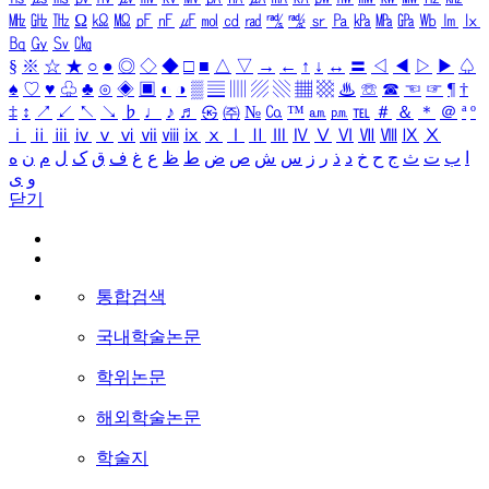
㎒
㎓
㎔
Ω
㏀
㏁
㎊
㎋
㎌
㏖
㏅
㎭
㎮
㎯
㏛
㎩
㎪
㎫
㎬
㏝
㏐
㏓
㏃
㏉
㏜
㏆
§
※
☆
★
○
●
◎
◇
◆
□
■
△
▽
→
←
↑
↓
↔
〓
◁
◀
▷
▶
♤
♠
♡
♥
♧
♣
⊙
◈
▣
◐
◑
▒
▤
▥
▨
▧
▦
▩
♨
☏
☎
☜
☞
¶
†
‡
↕
↗
↙
↖
↘
♭
♩
♪
♬
㉿
㈜
№
㏇
™
㏂
㏘
℡
＃
＆
＊
＠
ª
º
ⅰ
ⅱ
ⅲ
ⅳ
ⅴ
ⅵ
ⅶ
ⅷ
ⅸ
ⅹ
Ⅰ
Ⅱ
Ⅲ
Ⅳ
Ⅴ
Ⅵ
Ⅶ
Ⅷ
Ⅸ
Ⅹ
ا
ب
ت
ث
ج
ح
خ
د
ذ
ر
ز
س
ش
ص
ض
ط
ظ
ع
غ
ف
ق
ک
ل
م
ن
ه
و
ی
닫기
통합검색
국내학술논문
학위논문
해외학술논문
학술지