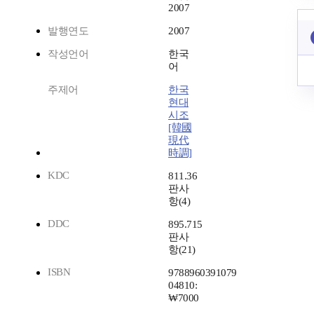
2007
발행연도
2007
작성언어
한국
어
주제어
한국
현대
시조
[韓國
現代
時調]
KDC
811.36
판사
항(4)
DDC
895.715
판사
항(21)
ISBN
9788960391079
04810:
₩7000