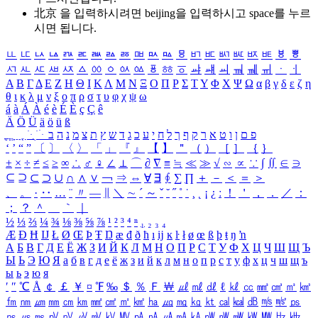
北京 을 입력하시려면
beijing
을 입력하시고 space를 누르
시면 됩니다.
ㅥ
ㅦ
ㅧ
ㅨ
ㅩ
ㅪ
ㅫ
ㅬ
ㅭ
ㅮ
ㅯ
ㅰ
ㅱ
ㅲ
ㅳ
ㅴ
ㅵ
ㅶ
ㅷ
ㅸ
ㅹ
ㅺ
ㅻ
ㅼ
ㅽ
ㅾ
ㅿ
ㆀ
ㆁ
ㆂ
ㆃ
ㆄ
ㆅ
ㆆ
ㆇ
ㆈ
ㆉ
ㆊ
ㆋ
ㆌ
ㆍ
ㆎ
Α
Β
Γ
Δ
Ε
Ζ
Η
Θ
Ι
Κ
Λ
Μ
Ν
Ξ
Ο
Π
Ρ
Σ
Τ
Υ
Φ
Χ
Ψ
Ω
α
β
γ
δ
ε
ζ
η
θ
ι
κ
λ
μ
ν
ξ
ο
π
ρ
σ
τ
υ
φ
χ
ψ
ω
á
à
Á
À
é
è
É
È
ç
Ç
ê
Ä
Ö
Ü
ä
ö
ü
ß
ְ
ֳ
ֲ
ֱ
ָ
ַ
ֵ
ֶ
ִ
ֹ
ּ
ֻ
ׂ
ׁ
ּ
ב
ה
נ
מ
צ
ת
ץ
ש
ד
ג
כ
ע
י
ח
ל
ך
ף
ק
ר
א
ט
ו
ן
ם
פ
‘
’
“
”
〔
〕
〈
〉
「
」
『
』
【
】
＂
（
）
［
］
｛
｝
±
×
÷
≠
≤
≥
∞
∴
♂
♀
∠
⊥
⌒
∂
∇
≡
≒
≪
≫
√
∽
∝
∵
∫
∬
∈
∋
⊆
⊇
⊂
⊃
∪
∩
∧
∨
￢
⇒
⇔
∀
∃
∮
∑
∏
＋
－
＜
＝
＞
、
。
·
‥
…
¨
〃
―
∥
＼
∼
´
～
ˇ
˘
˝
˚
˙
¸
˛
¡
¿
ː
！
＇
，
．
／
：
；
？
＾
＿
｀
｜
½
⅓
⅔
¼
¾
⅛
⅜
⅝
⅞
¹
²
³
⁴
ⁿ
₁
₂
₃
₄
Æ
Ð
Ħ
Ĳ
Ł
Ø
Œ
Þ
Ŧ
Ŋ
æ
đ
ð
ħ
ı
ĳ
ĸ
ŀ
ł
ø
œ
ß
þ
ŧ
ŋ
ŉ
А
Б
В
Г
Д
Е
Ё
Ж
З
И
Й
К
Л
М
Н
О
П
Р
С
Т
У
Ф
Х
Ц
Ч
Ш
Щ
Ъ
Ы
Ь
Э
Ю
Я
а
б
в
г
д
е
ё
ж
з
и
й
к
л
м
н
о
п
р
с
т
у
ф
х
ц
ч
ш
щ
ъ
ы
ь
э
ю
я
′
″
℃
Å
￠
￡
￥
¤
℉
‰
＄
％
Ｆ
￦
㎕
㎖
㎗
ℓ
㎘
㏄
㎣
㎤
㎥
㎦
㎙
㎚
㎛
㎜
㎝
㎞
㎟
㎠
㎡
㎢
㏊
㎍
㎎
㎏
㏏
㎈
㎉
㏈
㎧
㎨
㎰
㎱
㎲
㎳
㎴
㎵
㎶
㎷
㎸
㎹
㎀
㎁
㎂
㎃
㎄
㎺
㎻
㎽
㎾
㎿
㎐
㎑