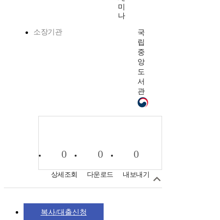
미
나
소장기관
국
립
중
앙
도
서
관
0
0
0
상세조회
다운로드
내보내기
복사/대출신청