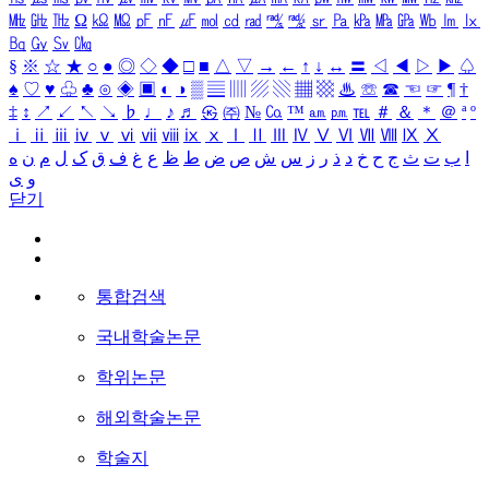
㎒
㎓
㎔
Ω
㏀
㏁
㎊
㎋
㎌
㏖
㏅
㎭
㎮
㎯
㏛
㎩
㎪
㎫
㎬
㏝
㏐
㏓
㏃
㏉
㏜
㏆
§
※
☆
★
○
●
◎
◇
◆
□
■
△
▽
→
←
↑
↓
↔
〓
◁
◀
▷
▶
♤
♠
♡
♥
♧
♣
⊙
◈
▣
◐
◑
▒
▤
▥
▨
▧
▦
▩
♨
☏
☎
☜
☞
¶
†
‡
↕
↗
↙
↖
↘
♭
♩
♪
♬
㉿
㈜
№
㏇
™
㏂
㏘
℡
＃
＆
＊
＠
ª
º
ⅰ
ⅱ
ⅲ
ⅳ
ⅴ
ⅵ
ⅶ
ⅷ
ⅸ
ⅹ
Ⅰ
Ⅱ
Ⅲ
Ⅳ
Ⅴ
Ⅵ
Ⅶ
Ⅷ
Ⅸ
Ⅹ
ا
ب
ت
ث
ج
ح
خ
د
ذ
ر
ز
س
ش
ص
ض
ط
ظ
ع
غ
ف
ق
ک
ل
م
ن
ه
و
ی
닫기
통합검색
국내학술논문
학위논문
해외학술논문
학술지