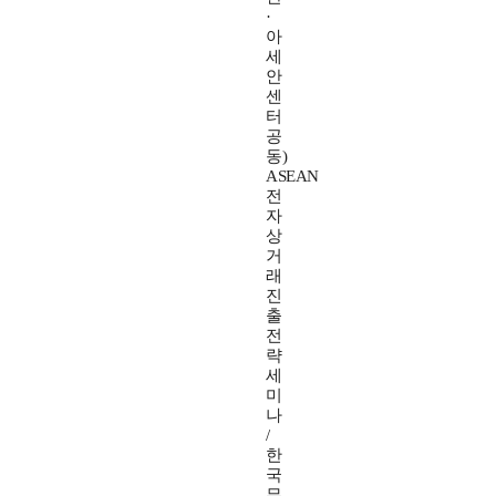
·
아
세
안
센
터
공
동)
ASEAN
전
자
상
거
래
진
출
전
략
세
미
나
/
한
국
무