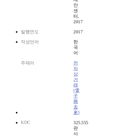
안
센
터,
2017
발행연도
2017
작성언어
한
국
어
주제어
전
자
상
거
래
[電
子
商
去
來]
KDC
325.555
판
사