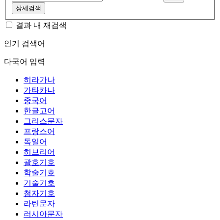
상세검색
결과 내 재검색
인기 검색어
다국어 입력
히라가나
가타카나
중국어
한글고어
그리스문자
프랑스어
독일어
히브리어
괄호기호
학술기호
기술기호
첨자기호
라틴문자
러시아문자