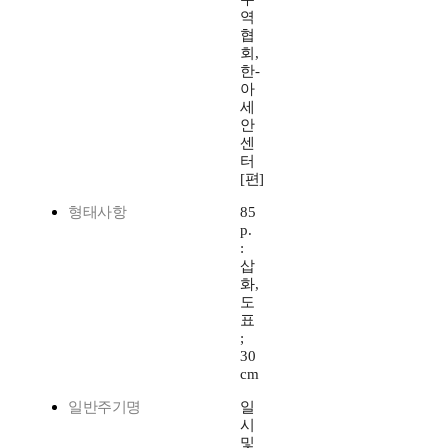
역
협
회,
한-
아
세
안
센
터
[편]
형태사항
85
p.
:
삽
화,
도
표
;
30
cm
일반주기명
일
시
및