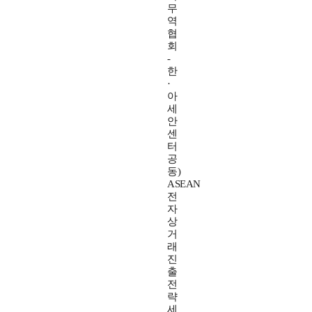
무
역
협
회
-
한
·
아
세
안
센
터
공
동)
ASEAN
전
자
상
거
래
진
출
전
략
세