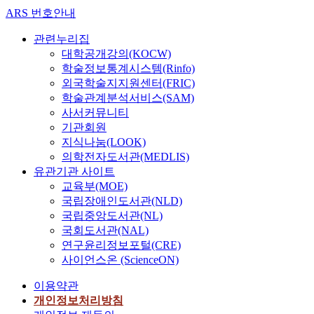
ARS 번호안내
관련누리집
대학공개강의(KOCW)
학술정보통계시스템(Rinfo)
외국학술지지원센터(FRIC)
학술관계분석서비스(SAM)
사서커뮤니티
기관회원
지식나눔(LOOK)
의학전자도서관(MEDLIS)
유관기관 사이트
교육부(MOE)
국립장애인도서관(NLD)
국립중앙도서관(NL)
국회도서관(NAL)
연구윤리정보포털(CRE)
사이언스온 (ScienceON)
이용약관
개인정보처리방침