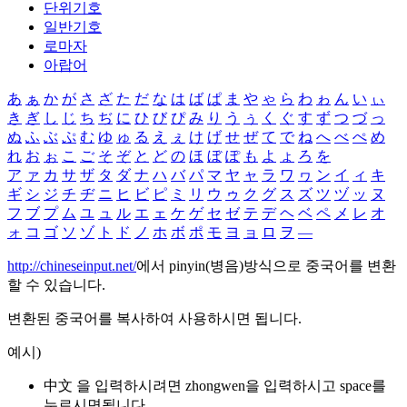
단위기호
일반기호
로마자
아랍어
あ
ぁ
か
が
さ
ざ
た
だ
な
は
ば
ぱ
ま
や
ゃ
ら
わ
ゎ
ん
い
ぃ
き
ぎ
し
じ
ち
ぢ
に
ひ
び
ぴ
み
り
う
ぅ
く
ぐ
す
ず
つ
づ
っ
ぬ
ふ
ぶ
ぷ
む
ゆ
ゅ
る
え
ぇ
け
げ
せ
ぜ
て
で
ね
へ
べ
ぺ
め
れ
お
ぉ
こ
ご
そ
ぞ
と
ど
の
ほ
ぼ
ぽ
も
よ
ょ
ろ
を
ア
ァ
カ
サ
ザ
タ
ダ
ナ
ハ
バ
パ
マ
ヤ
ャ
ラ
ワ
ヮ
ン
イ
ィ
キ
ギ
シ
ジ
チ
ヂ
ニ
ヒ
ビ
ピ
ミ
リ
ウ
ゥ
ク
グ
ス
ズ
ツ
ヅ
ッ
ヌ
フ
ブ
プ
ム
ユ
ュ
ル
エ
ェ
ケ
ゲ
セ
ゼ
テ
デ
ヘ
ベ
ペ
メ
レ
オ
ォ
コ
ゴ
ソ
ゾ
ト
ド
ノ
ホ
ボ
ポ
モ
ヨ
ョ
ロ
ヲ
―
http://chineseinput.net/
에서 pinyin(병음)방식으로 중국어를 변환
할 수 있습니다.
변환된 중국어를 복사하여 사용하시면 됩니다.
예시)
中文 을 입력하시려면
zhongwen
을 입력하시고 space를
누르시면됩니다.