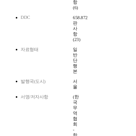
항
(6)
DDC
658.872
판
사
항
(23)
자료형태
일
반
단
행
본
발행국(도시)
서
울
서명/저자사항
(한
국
무
역
협
회
-
한