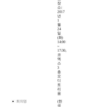
장
소:
2017
년
1
월
24
일
(화)
14:00
~
17:30,
코
엑
스
3
층
오
디
토
리
움
회의명
(한
국