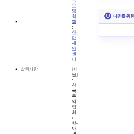
국
무
역
나만을 위한
협
회
;
한-
아
세
안
센
터
발행사항
[서
울]
:
한
국
무
역
협
회
:
한-
아
세