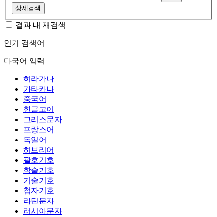
상세검색
결과 내 재검색
인기 검색어
다국어 입력
히라가나
가타카나
중국어
한글고어
그리스문자
프랑스어
독일어
히브리어
괄호기호
학술기호
기술기호
첨자기호
라틴문자
러시아문자