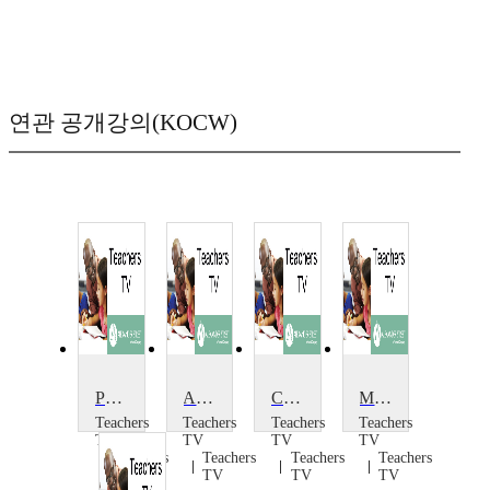
연관 공개강의(KOCW)
Primary Art: Abstract Art: My Journey
Art Workshop
Contemporary Art
Messy Art at KS1
Teachers
Teachers
Teachers
Teachers
TV
TV
TV
TV
Teachers
Teachers
Teachers
Teachers
TV
TV
TV
TV