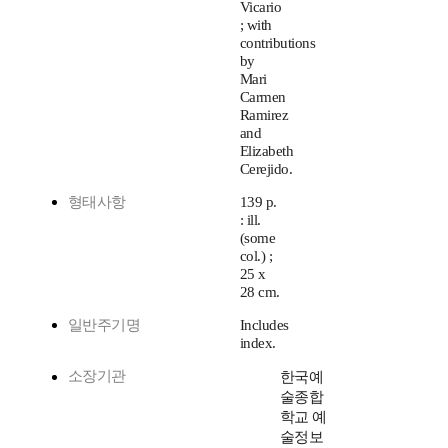
Vicario
; with
contributions
by
Mari
Carmen
Ramirez
and
Elizabeth
Cerejido.
형태사항
139 p.
: ill.
(some
col.) ;
25 x
28 cm.
일반주기명
Includes
index.
소장기관
한국예
술종합
학교 예
술정보