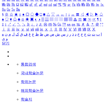
㎒
㎓
㎔
Ω
㏀
㏁
㎊
㎋
㎌
㏖
㏅
㎭
㎮
㎯
㏛
㎩
㎪
㎫
㎬
㏝
㏐
㏓
㏃
㏉
㏜
㏆
§
※
☆
★
○
●
◎
◇
◆
□
■
△
▽
→
←
↑
↓
↔
〓
◁
◀
▷
▶
♤
♠
♡
♥
♧
♣
⊙
◈
▣
◐
◑
▒
▤
▥
▨
▧
▦
▩
♨
☏
☎
☜
☞
¶
†
‡
↕
↗
↙
↖
↘
♭
♩
♪
♬
㉿
㈜
№
㏇
™
㏂
㏘
℡
＃
＆
＊
＠
ª
º
ⅰ
ⅱ
ⅲ
ⅳ
ⅴ
ⅵ
ⅶ
ⅷ
ⅸ
ⅹ
Ⅰ
Ⅱ
Ⅲ
Ⅳ
Ⅴ
Ⅵ
Ⅶ
Ⅷ
Ⅸ
Ⅹ
ا
ب
ت
ث
ج
ح
خ
د
ذ
ر
ز
س
ش
ص
ض
ط
ظ
ع
غ
ف
ق
ک
ل
م
ن
ه
و
ی
닫기
통합검색
국내학술논문
학위논문
해외학술논문
학술지