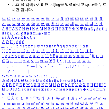
北京 을 입력하시려면
beijing
을 입력하시고 space를 누르
시면 됩니다.
ㅥ
ㅦ
ㅧ
ㅨ
ㅩ
ㅪ
ㅫ
ㅬ
ㅭ
ㅮ
ㅯ
ㅰ
ㅱ
ㅲ
ㅳ
ㅴ
ㅵ
ㅶ
ㅷ
ㅸ
ㅹ
ㅺ
ㅻ
ㅼ
ㅽ
ㅾ
ㅿ
ㆀ
ㆁ
ㆂ
ㆃ
ㆄ
ㆅ
ㆆ
ㆇ
ㆈ
ㆉ
ㆊ
ㆋ
ㆌ
ㆍ
ㆎ
Α
Β
Γ
Δ
Ε
Ζ
Η
Θ
Ι
Κ
Λ
Μ
Ν
Ξ
Ο
Π
Ρ
Σ
Τ
Υ
Φ
Χ
Ψ
Ω
α
β
γ
δ
ε
ζ
η
θ
ι
κ
λ
μ
ν
ξ
ο
π
ρ
σ
τ
υ
φ
χ
ψ
ω
á
à
Á
À
é
è
É
È
ç
Ç
ê
Ä
Ö
Ü
ä
ö
ü
ß
ְ
ֳ
ֲ
ֱ
ָ
ַ
ֵ
ֶ
ִ
ֹ
ּ
ֻ
ׂ
ׁ
ּ
ב
ה
נ
מ
צ
ת
ץ
ש
ד
ג
כ
ע
י
ח
ל
ך
ף
ק
ר
א
ט
ו
ן
ם
פ
‘
’
“
”
〔
〕
〈
〉
「
」
『
』
【
】
＂
（
）
［
］
｛
｝
±
×
÷
≠
≤
≥
∞
∴
♂
♀
∠
⊥
⌒
∂
∇
≡
≒
≪
≫
√
∽
∝
∵
∫
∬
∈
∋
⊆
⊇
⊂
⊃
∪
∩
∧
∨
￢
⇒
⇔
∀
∃
∮
∑
∏
＋
－
＜
＝
＞
、
。
·
‥
…
¨
〃
―
∥
＼
∼
´
～
ˇ
˘
˝
˚
˙
¸
˛
¡
¿
ː
！
＇
，
．
／
：
；
？
＾
＿
｀
｜
½
⅓
⅔
¼
¾
⅛
⅜
⅝
⅞
¹
²
³
⁴
ⁿ
₁
₂
₃
₄
Æ
Ð
Ħ
Ĳ
Ł
Ø
Œ
Þ
Ŧ
Ŋ
æ
đ
ð
ħ
ı
ĳ
ĸ
ŀ
ł
ø
œ
ß
þ
ŧ
ŋ
ŉ
А
Б
В
Г
Д
Е
Ё
Ж
З
И
Й
К
Л
М
Н
О
П
Р
С
Т
У
Ф
Х
Ц
Ч
Ш
Щ
Ъ
Ы
Ь
Э
Ю
Я
а
б
в
г
д
е
ё
ж
з
и
й
к
л
м
н
о
п
р
с
т
у
ф
х
ц
ч
ш
щ
ъ
ы
ь
э
ю
я
′
″
℃
Å
￠
￡
￥
¤
℉
‰
＄
％
Ｆ
￦
㎕
㎖
㎗
ℓ
㎘
㏄
㎣
㎤
㎥
㎦
㎙
㎚
㎛
㎜
㎝
㎞
㎟
㎠
㎡
㎢
㏊
㎍
㎎
㎏
㏏
㎈
㎉
㏈
㎧
㎨
㎰
㎱
㎲
㎳
㎴
㎵
㎶
㎷
㎸
㎹
㎀
㎁
㎂
㎃
㎄
㎺
㎻
㎽
㎾
㎿
㎐
㎑