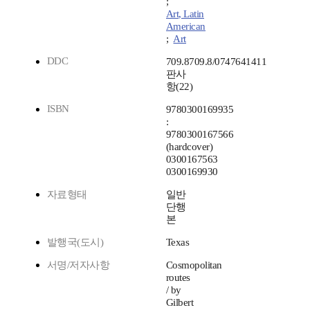
;
Art, Latin
American
;
Art
DDC
709.8709.8/0747641411
판사
항(22)
ISBN
9780300169935
:
9780300167566
(hardcover)
0300167563
0300169930
자료형태
일반
단행
본
발행국(도시)
Texas
서명/저자사항
Cosmopolitan
routes
/ by
Gilbert