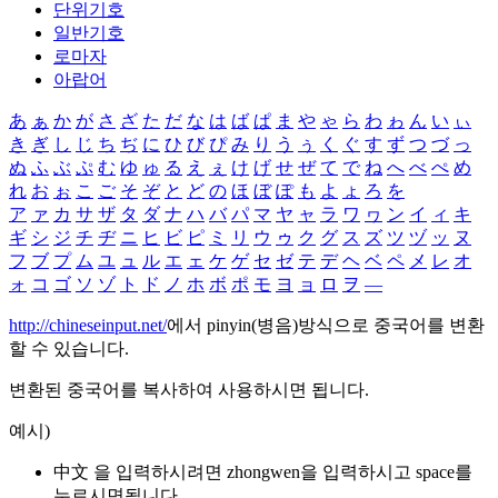
단위기호
일반기호
로마자
아랍어
あ
ぁ
か
が
さ
ざ
た
だ
な
は
ば
ぱ
ま
や
ゃ
ら
わ
ゎ
ん
い
ぃ
き
ぎ
し
じ
ち
ぢ
に
ひ
び
ぴ
み
り
う
ぅ
く
ぐ
す
ず
つ
づ
っ
ぬ
ふ
ぶ
ぷ
む
ゆ
ゅ
る
え
ぇ
け
げ
せ
ぜ
て
で
ね
へ
べ
ぺ
め
れ
お
ぉ
こ
ご
そ
ぞ
と
ど
の
ほ
ぼ
ぽ
も
よ
ょ
ろ
を
ア
ァ
カ
サ
ザ
タ
ダ
ナ
ハ
バ
パ
マ
ヤ
ャ
ラ
ワ
ヮ
ン
イ
ィ
キ
ギ
シ
ジ
チ
ヂ
ニ
ヒ
ビ
ピ
ミ
リ
ウ
ゥ
ク
グ
ス
ズ
ツ
ヅ
ッ
ヌ
フ
ブ
プ
ム
ユ
ュ
ル
エ
ェ
ケ
ゲ
セ
ゼ
テ
デ
ヘ
ベ
ペ
メ
レ
オ
ォ
コ
ゴ
ソ
ゾ
ト
ド
ノ
ホ
ボ
ポ
モ
ヨ
ョ
ロ
ヲ
―
http://chineseinput.net/
에서 pinyin(병음)방식으로 중국어를 변환
할 수 있습니다.
변환된 중국어를 복사하여 사용하시면 됩니다.
예시)
中文 을 입력하시려면
zhongwen
을 입력하시고 space를
누르시면됩니다.