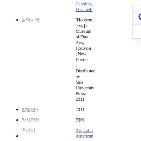
Cerejido,
Elizabeth
발행사항
[Houston,
Tex.] :
Museum
of Fine
Arts,
Houston
; New
Haven
:
Distributed
by
Yale
University
Press,
2011
발행연도
2011
작성언어
영어
주제어
Art, Latin
American