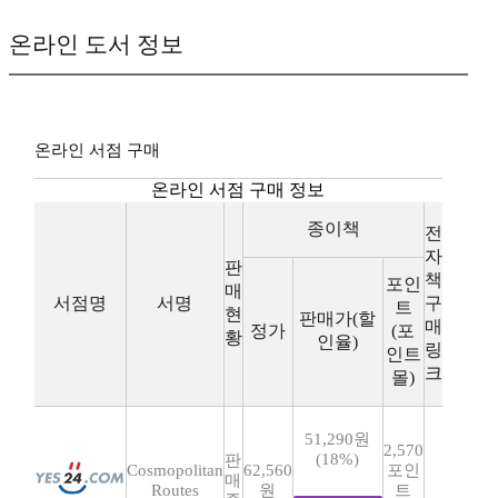
온라인 도서 정보
온라인 서점 구매
온라인 서점 구매 정보
종이책
전
자
판
책
포인
매
서점명
서명
구
트
현
판매가(할
매
정가
(포
황
인율)
링
인트
크
몰)
51,290원
2,570
(18%)
판
Cosmopolitan
62,560
포인
매
Routes
원
트