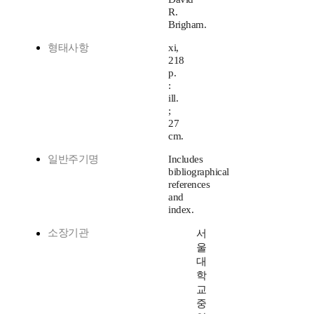
R.
Brigham.
형태사항
xi,
218
p.
:
ill.
;
27
cm.
일반주기명
Includes
bibliographical
references
and
index.
소장기관
서
울
대
학
교
중