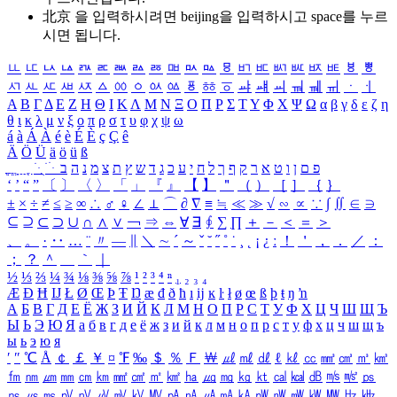
北京 을 입력하시려면
beijing
을 입력하시고 space를 누르
시면 됩니다.
ㅥ
ㅦ
ㅧ
ㅨ
ㅩ
ㅪ
ㅫ
ㅬ
ㅭ
ㅮ
ㅯ
ㅰ
ㅱ
ㅲ
ㅳ
ㅴ
ㅵ
ㅶ
ㅷ
ㅸ
ㅹ
ㅺ
ㅻ
ㅼ
ㅽ
ㅾ
ㅿ
ㆀ
ㆁ
ㆂ
ㆃ
ㆄ
ㆅ
ㆆ
ㆇ
ㆈ
ㆉ
ㆊ
ㆋ
ㆌ
ㆍ
ㆎ
Α
Β
Γ
Δ
Ε
Ζ
Η
Θ
Ι
Κ
Λ
Μ
Ν
Ξ
Ο
Π
Ρ
Σ
Τ
Υ
Φ
Χ
Ψ
Ω
α
β
γ
δ
ε
ζ
η
θ
ι
κ
λ
μ
ν
ξ
ο
π
ρ
σ
τ
υ
φ
χ
ψ
ω
á
à
Á
À
é
è
É
È
ç
Ç
ê
Ä
Ö
Ü
ä
ö
ü
ß
ְ
ֳ
ֲ
ֱ
ָ
ַ
ֵ
ֶ
ִ
ֹ
ּ
ֻ
ׂ
ׁ
ּ
ב
ה
נ
מ
צ
ת
ץ
ש
ד
ג
כ
ע
י
ח
ל
ך
ף
ק
ר
א
ט
ו
ן
ם
פ
‘
’
“
”
〔
〕
〈
〉
「
」
『
』
【
】
＂
（
）
［
］
｛
｝
±
×
÷
≠
≤
≥
∞
∴
♂
♀
∠
⊥
⌒
∂
∇
≡
≒
≪
≫
√
∽
∝
∵
∫
∬
∈
∋
⊆
⊇
⊂
⊃
∪
∩
∧
∨
￢
⇒
⇔
∀
∃
∮
∑
∏
＋
－
＜
＝
＞
、
。
·
‥
…
¨
〃
―
∥
＼
∼
´
～
ˇ
˘
˝
˚
˙
¸
˛
¡
¿
ː
！
＇
，
．
／
：
；
？
＾
＿
｀
｜
½
⅓
⅔
¼
¾
⅛
⅜
⅝
⅞
¹
²
³
⁴
ⁿ
₁
₂
₃
₄
Æ
Ð
Ħ
Ĳ
Ł
Ø
Œ
Þ
Ŧ
Ŋ
æ
đ
ð
ħ
ı
ĳ
ĸ
ŀ
ł
ø
œ
ß
þ
ŧ
ŋ
ŉ
А
Б
В
Г
Д
Е
Ё
Ж
З
И
Й
К
Л
М
Н
О
П
Р
С
Т
У
Ф
Х
Ц
Ч
Ш
Щ
Ъ
Ы
Ь
Э
Ю
Я
а
б
в
г
д
е
ё
ж
з
и
й
к
л
м
н
о
п
р
с
т
у
ф
х
ц
ч
ш
щ
ъ
ы
ь
э
ю
я
′
″
℃
Å
￠
￡
￥
¤
℉
‰
＄
％
Ｆ
￦
㎕
㎖
㎗
ℓ
㎘
㏄
㎣
㎤
㎥
㎦
㎙
㎚
㎛
㎜
㎝
㎞
㎟
㎠
㎡
㎢
㏊
㎍
㎎
㎏
㏏
㎈
㎉
㏈
㎧
㎨
㎰
㎱
㎲
㎳
㎴
㎵
㎶
㎷
㎸
㎹
㎀
㎁
㎂
㎃
㎄
㎺
㎻
㎽
㎾
㎿
㎐
㎑