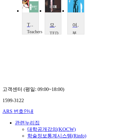
The Bolton Museums
모세 세프디의 독특함을 건설하다
여행으로 배우는 영어회화
Teachers
부
TED
TV
Moshe
천
Teachers
Safdie
대
TV
학
교
Neil
Simpson
Munro
고객센터 (평일: 09:00~18:00)
1599-3122
ARS 번호안내
관련누리집
대학공개강의(KOCW)
학술정보통계시스템(Rinfo)