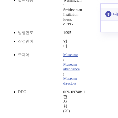
발행사항
Washington
:
Smithsonian
나
Institution
Press,
c1995
발행연도
1995
작성언어
영
어
주제어
Museums
;
Museum
attendance
;
Museum
directors
DDC
069/.09748/11
판
사
항
(20)