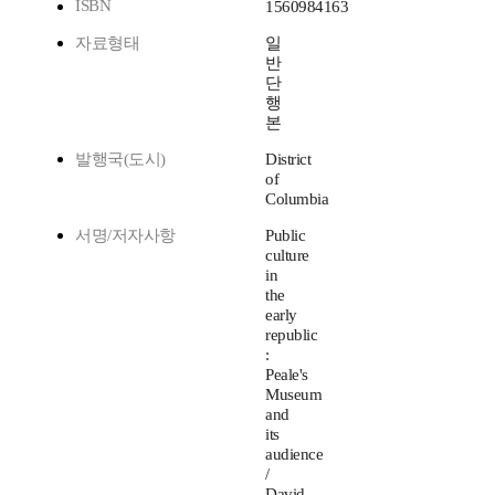
ISBN
1560984163
자료형태
일
반
단
행
본
발행국(도시)
District
of
Columbia
서명/저자사항
Public
culture
in
the
early
republic
:
Peale's
Museum
and
its
audience
/
David