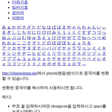
단위기호
일반기호
로마자
아랍어
あ
ぁ
か
が
さ
ざ
た
だ
な
は
ば
ぱ
ま
や
ゃ
ら
わ
ゎ
ん
い
ぃ
き
ぎ
し
じ
ち
ぢ
に
ひ
び
ぴ
み
り
う
ぅ
く
ぐ
す
ず
つ
づ
っ
ぬ
ふ
ぶ
ぷ
む
ゆ
ゅ
る
え
ぇ
け
げ
せ
ぜ
て
で
ね
へ
べ
ぺ
め
れ
お
ぉ
こ
ご
そ
ぞ
と
ど
の
ほ
ぼ
ぽ
も
よ
ょ
ろ
を
ア
ァ
カ
サ
ザ
タ
ダ
ナ
ハ
バ
パ
マ
ヤ
ャ
ラ
ワ
ヮ
ン
イ
ィ
キ
ギ
シ
ジ
チ
ヂ
ニ
ヒ
ビ
ピ
ミ
リ
ウ
ゥ
ク
グ
ス
ズ
ツ
ヅ
ッ
ヌ
フ
ブ
プ
ム
ユ
ュ
ル
エ
ェ
ケ
ゲ
セ
ゼ
テ
デ
ヘ
ベ
ペ
メ
レ
オ
ォ
コ
ゴ
ソ
ゾ
ト
ド
ノ
ホ
ボ
ポ
モ
ヨ
ョ
ロ
ヲ
―
http://chineseinput.net/
에서 pinyin(병음)방식으로 중국어를 변환
할 수 있습니다.
변환된 중국어를 복사하여 사용하시면 됩니다.
예시)
中文 을 입력하시려면
zhongwen
을 입력하시고 space를
누르시면됩니다.