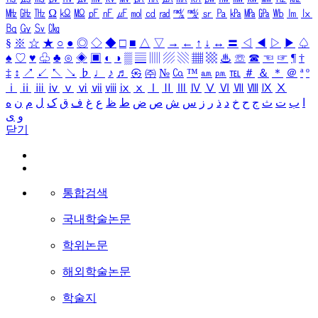
㎒
㎓
㎔
Ω
㏀
㏁
㎊
㎋
㎌
㏖
㏅
㎭
㎮
㎯
㏛
㎩
㎪
㎫
㎬
㏝
㏐
㏓
㏃
㏉
㏜
㏆
§
※
☆
★
○
●
◎
◇
◆
□
■
△
▽
→
←
↑
↓
↔
〓
◁
◀
▷
▶
♤
♠
♡
♥
♧
♣
⊙
◈
▣
◐
◑
▒
▤
▥
▨
▧
▦
▩
♨
☏
☎
☜
☞
¶
†
‡
↕
↗
↙
↖
↘
♭
♩
♪
♬
㉿
㈜
№
㏇
™
㏂
㏘
℡
＃
＆
＊
＠
ª
º
ⅰ
ⅱ
ⅲ
ⅳ
ⅴ
ⅵ
ⅶ
ⅷ
ⅸ
ⅹ
Ⅰ
Ⅱ
Ⅲ
Ⅳ
Ⅴ
Ⅵ
Ⅶ
Ⅷ
Ⅸ
Ⅹ
ا
ب
ت
ث
ج
ح
خ
د
ذ
ر
ز
س
ش
ص
ض
ط
ظ
ع
غ
ف
ق
ک
ل
م
ن
ه
و
ی
닫기
통합검색
국내학술논문
학위논문
해외학술논문
학술지