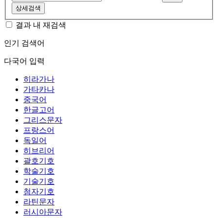
상세검색
결과 내 재검색
인기 검색어
다국어 입력
히라가나
가타카나
중국어
한글고어
그리스문자
프랑스어
독일어
히브리어
괄호기호
학술기호
기술기호
첨자기호
라틴문자
러시아문자