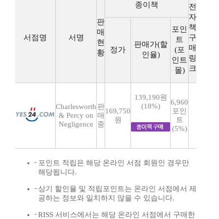
종이책
전
자
판
책
포인
매
서점명
서명
구
트
현
판매가(할
매
정가
(포
황
인율)
링
인트
크
몰)
139,190원
6,960
(18%)
Charlesworth
판
169,750
포인
& Percy on
매
원
트
Negligence
중
(5%)
포인트 적립은 해당 온라인 서점 회원인 경우만
해당됩니다.
상기 할인율 및 적립포인트는 온라인 서점에서 제
공하는 정보와 일치하지 않을 수 있습니다.
RISS 서비스에서는 해당 온라인 서점에서 구매한