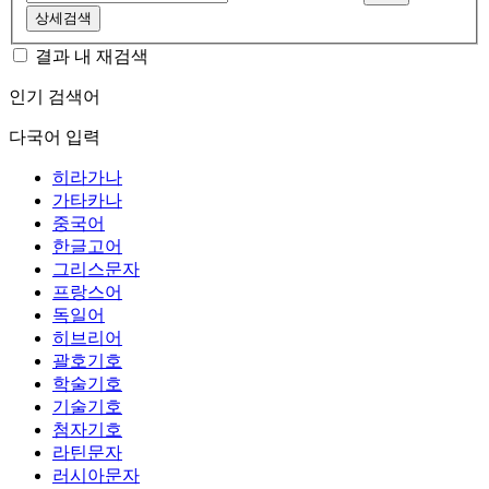
상세검색
결과 내 재검색
인기 검색어
다국어 입력
히라가나
가타카나
중국어
한글고어
그리스문자
프랑스어
독일어
히브리어
괄호기호
학술기호
기술기호
첨자기호
라틴문자
러시아문자