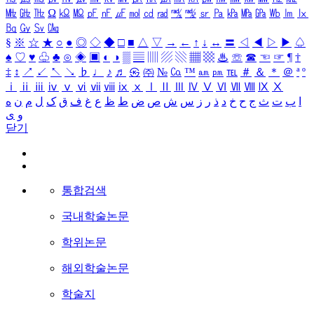
㎒
㎓
㎔
Ω
㏀
㏁
㎊
㎋
㎌
㏖
㏅
㎭
㎮
㎯
㏛
㎩
㎪
㎫
㎬
㏝
㏐
㏓
㏃
㏉
㏜
㏆
§
※
☆
★
○
●
◎
◇
◆
□
■
△
▽
→
←
↑
↓
↔
〓
◁
◀
▷
▶
♤
♠
♡
♥
♧
♣
⊙
◈
▣
◐
◑
▒
▤
▥
▨
▧
▦
▩
♨
☏
☎
☜
☞
¶
†
‡
↕
↗
↙
↖
↘
♭
♩
♪
♬
㉿
㈜
№
㏇
™
㏂
㏘
℡
＃
＆
＊
＠
ª
º
ⅰ
ⅱ
ⅲ
ⅳ
ⅴ
ⅵ
ⅶ
ⅷ
ⅸ
ⅹ
Ⅰ
Ⅱ
Ⅲ
Ⅳ
Ⅴ
Ⅵ
Ⅶ
Ⅷ
Ⅸ
Ⅹ
ا
ب
ت
ث
ج
ح
خ
د
ذ
ر
ز
س
ش
ص
ض
ط
ظ
ع
غ
ف
ق
ک
ل
م
ن
ه
و
ی
닫기
통합검색
국내학술논문
학위논문
해외학술논문
학술지