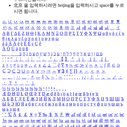
北京 을 입력하시려면
beijing
을 입력하시고 space를 누르
시면 됩니다.
ㅥ
ㅦ
ㅧ
ㅨ
ㅩ
ㅪ
ㅫ
ㅬ
ㅭ
ㅮ
ㅯ
ㅰ
ㅱ
ㅲ
ㅳ
ㅴ
ㅵ
ㅶ
ㅷ
ㅸ
ㅹ
ㅺ
ㅻ
ㅼ
ㅽ
ㅾ
ㅿ
ㆀ
ㆁ
ㆂ
ㆃ
ㆄ
ㆅ
ㆆ
ㆇ
ㆈ
ㆉ
ㆊ
ㆋ
ㆌ
ㆍ
ㆎ
Α
Β
Γ
Δ
Ε
Ζ
Η
Θ
Ι
Κ
Λ
Μ
Ν
Ξ
Ο
Π
Ρ
Σ
Τ
Υ
Φ
Χ
Ψ
Ω
α
β
γ
δ
ε
ζ
η
θ
ι
κ
λ
μ
ν
ξ
ο
π
ρ
σ
τ
υ
φ
χ
ψ
ω
á
à
Á
À
é
è
É
È
ç
Ç
ê
Ä
Ö
Ü
ä
ö
ü
ß
ְ
ֳ
ֲ
ֱ
ָ
ַ
ֵ
ֶ
ִ
ֹ
ּ
ֻ
ׂ
ׁ
ּ
ב
ה
נ
מ
צ
ת
ץ
ש
ד
ג
כ
ע
י
ח
ל
ך
ף
ק
ר
א
ט
ו
ן
ם
פ
‘
’
“
”
〔
〕
〈
〉
「
」
『
』
【
】
＂
（
）
［
］
｛
｝
±
×
÷
≠
≤
≥
∞
∴
♂
♀
∠
⊥
⌒
∂
∇
≡
≒
≪
≫
√
∽
∝
∵
∫
∬
∈
∋
⊆
⊇
⊂
⊃
∪
∩
∧
∨
￢
⇒
⇔
∀
∃
∮
∑
∏
＋
－
＜
＝
＞
、
。
·
‥
…
¨
〃
―
∥
＼
∼
´
～
ˇ
˘
˝
˚
˙
¸
˛
¡
¿
ː
！
＇
，
．
／
：
；
？
＾
＿
｀
｜
½
⅓
⅔
¼
¾
⅛
⅜
⅝
⅞
¹
²
³
⁴
ⁿ
₁
₂
₃
₄
Æ
Ð
Ħ
Ĳ
Ł
Ø
Œ
Þ
Ŧ
Ŋ
æ
đ
ð
ħ
ı
ĳ
ĸ
ŀ
ł
ø
œ
ß
þ
ŧ
ŋ
ŉ
А
Б
В
Г
Д
Е
Ё
Ж
З
И
Й
К
Л
М
Н
О
П
Р
С
Т
У
Ф
Х
Ц
Ч
Ш
Щ
Ъ
Ы
Ь
Э
Ю
Я
а
б
в
г
д
е
ё
ж
з
и
й
к
л
м
н
о
п
р
с
т
у
ф
х
ц
ч
ш
щ
ъ
ы
ь
э
ю
я
′
″
℃
Å
￠
￡
￥
¤
℉
‰
＄
％
Ｆ
￦
㎕
㎖
㎗
ℓ
㎘
㏄
㎣
㎤
㎥
㎦
㎙
㎚
㎛
㎜
㎝
㎞
㎟
㎠
㎡
㎢
㏊
㎍
㎎
㎏
㏏
㎈
㎉
㏈
㎧
㎨
㎰
㎱
㎲
㎳
㎴
㎵
㎶
㎷
㎸
㎹
㎀
㎁
㎂
㎃
㎄
㎺
㎻
㎽
㎾
㎿
㎐
㎑