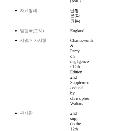
(pbk.)
자료형태
단행
본(다
권본)
발행국(도시)
England
서명/저자사항
Charlesworth
&
Percy
on
negligence
: 12th
Edition,
2nd
Supplement
/ edited
by
christopher
Walton.
판사항
2nd
supp.
(to the
12th