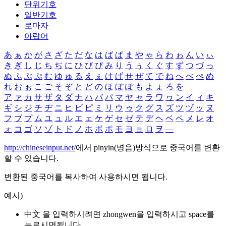
단위기호
일반기호
로마자
아랍어
あ
ぁ
か
が
さ
ざ
た
だ
な
は
ば
ぱ
ま
や
ゃ
ら
わ
ゎ
ん
い
ぃ
き
ぎ
し
じ
ち
ぢ
に
ひ
び
ぴ
み
り
う
ぅ
く
ぐ
す
ず
つ
づ
っ
ぬ
ふ
ぶ
ぷ
む
ゆ
ゅ
る
え
ぇ
け
げ
せ
ぜ
て
で
ね
へ
べ
ぺ
め
れ
お
ぉ
こ
ご
そ
ぞ
と
ど
の
ほ
ぼ
ぽ
も
よ
ょ
ろ
を
ア
ァ
カ
サ
ザ
タ
ダ
ナ
ハ
バ
パ
マ
ヤ
ャ
ラ
ワ
ヮ
ン
イ
ィ
キ
ギ
シ
ジ
チ
ヂ
ニ
ヒ
ビ
ピ
ミ
リ
ウ
ゥ
ク
グ
ス
ズ
ツ
ヅ
ッ
ヌ
フ
ブ
プ
ム
ユ
ュ
ル
エ
ェ
ケ
ゲ
セ
ゼ
テ
デ
ヘ
ベ
ペ
メ
レ
オ
ォ
コ
ゴ
ソ
ゾ
ト
ド
ノ
ホ
ボ
ポ
モ
ヨ
ョ
ロ
ヲ
―
http://chineseinput.net/
에서 pinyin(병음)방식으로 중국어를 변환
할 수 있습니다.
변환된 중국어를 복사하여 사용하시면 됩니다.
예시)
中文 을 입력하시려면
zhongwen
을 입력하시고 space를
누르시면됩니다.