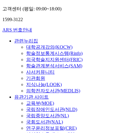
고객센터 (평일: 09:00~18:00)
1599-3122
ARS 번호안내
관련누리집
대학공개강의(KOCW)
학술정보통계시스템(Rinfo)
외국학술지지원센터(FRIC)
학술관계분석서비스(SAM)
사서커뮤니티
기관회원
지식나눔(LOOK)
의학전자도서관(MEDLIS)
유관기관 사이트
교육부(MOE)
국립장애인도서관(NLD)
국립중앙도서관(NL)
국회도서관(NAL)
연구윤리정보포털(CRE)