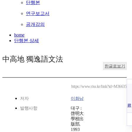
단행본
연구보고서
공개강의
home
단행본 상세
中高地 獨逸語文法
한글로보기
https://www.riss.kr/link?id=M36635
저자
이화남
료
발행사항
대구 :
啓明大
學校出
版部,
1993