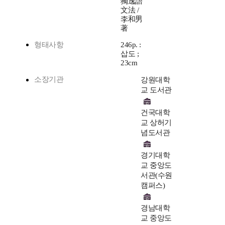
獨逸語
文法 /
李和男
著
형태사항
246p. :
삽도 ;
23cm
소장기관
강원대학
교 도서관
건국대학
교 상허기
념도서관
경기대학
교 중앙도
서관(수원
캠퍼스)
경남대학
교 중앙도