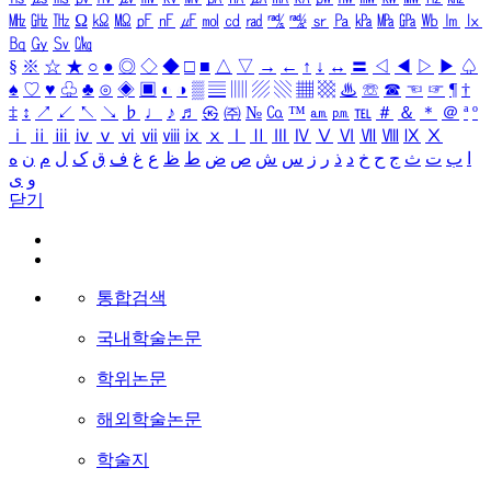
㎒
㎓
㎔
Ω
㏀
㏁
㎊
㎋
㎌
㏖
㏅
㎭
㎮
㎯
㏛
㎩
㎪
㎫
㎬
㏝
㏐
㏓
㏃
㏉
㏜
㏆
§
※
☆
★
○
●
◎
◇
◆
□
■
△
▽
→
←
↑
↓
↔
〓
◁
◀
▷
▶
♤
♠
♡
♥
♧
♣
⊙
◈
▣
◐
◑
▒
▤
▥
▨
▧
▦
▩
♨
☏
☎
☜
☞
¶
†
‡
↕
↗
↙
↖
↘
♭
♩
♪
♬
㉿
㈜
№
㏇
™
㏂
㏘
℡
＃
＆
＊
＠
ª
º
ⅰ
ⅱ
ⅲ
ⅳ
ⅴ
ⅵ
ⅶ
ⅷ
ⅸ
ⅹ
Ⅰ
Ⅱ
Ⅲ
Ⅳ
Ⅴ
Ⅵ
Ⅶ
Ⅷ
Ⅸ
Ⅹ
ا
ب
ت
ث
ج
ح
خ
د
ذ
ر
ز
س
ش
ص
ض
ط
ظ
ع
غ
ف
ق
ک
ل
م
ن
ه
و
ی
닫기
통합검색
국내학술논문
학위논문
해외학술논문
학술지