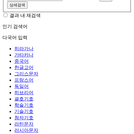
상세검색
결과 내 재검색
인기 검색어
다국어 입력
히라가나
가타카나
중국어
한글고어
그리스문자
프랑스어
독일어
히브리어
괄호기호
학술기호
기술기호
첨자기호
라틴문자
러시아문자