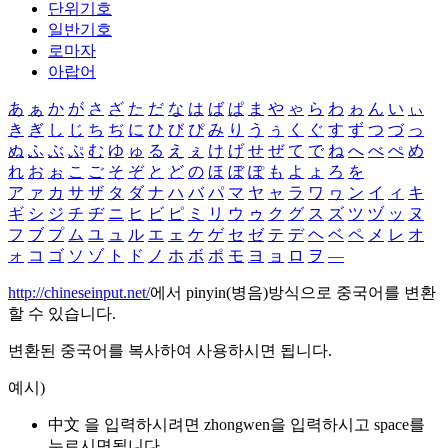
단위기호
일반기호
로마자
아랍어
あ
ぁ
か
が
さ
ざ
た
だ
な
は
ば
ぱ
ま
や
ゃ
ら
わ
ゎ
ん
い
ぃ
き
ぎ
し
じ
ち
ぢ
に
ひ
び
ぴ
み
り
う
ぅ
く
ぐ
す
ず
つ
づ
っ
ぬ
ふ
ぶ
ぷ
む
ゆ
ゅ
る
え
ぇ
け
げ
せ
ぜ
て
で
ね
へ
べ
ぺ
め
れ
お
ぉ
こ
ご
そ
ぞ
と
ど
の
ほ
ぼ
ぽ
も
よ
ょ
ろ
を
ア
ァ
カ
サ
ザ
タ
ダ
ナ
ハ
バ
パ
マ
ヤ
ャ
ラ
ワ
ヮ
ン
イ
ィ
キ
ギ
シ
ジ
チ
ヂ
ニ
ヒ
ビ
ピ
ミ
リ
ウ
ゥ
ク
グ
ス
ズ
ツ
ヅ
ッ
ヌ
フ
ブ
プ
ム
ユ
ュ
ル
エ
ェ
ケ
ゲ
セ
ゼ
テ
デ
ヘ
ベ
ペ
メ
レ
オ
ォ
コ
ゴ
ソ
ゾ
ト
ド
ノ
ホ
ボ
ポ
モ
ヨ
ョ
ロ
ヲ
―
http://chineseinput.net/
에서 pinyin(병음)방식으로 중국어를 변환
할 수 있습니다.
변환된 중국어를 복사하여 사용하시면 됩니다.
예시)
中文 을 입력하시려면
zhongwen
을 입력하시고 space를
누르시면됩니다.