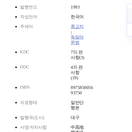
발행연도
1993
작성언어
한국어
주제어
중고지
;
독일어
문법
KDC
755 판
사항(3)
DDC
435 판
사항
(19)
ISBN
8975850056
93750
자료형태
일반단
행본
발행국(도시)
대구
서명/저자사항
中高地