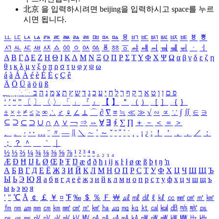
北京 을 입력하시려면
beijing
을 입력하시고 space를 누르
시면 됩니다.
ㅥ
ㅦ
ㅧ
ㅨ
ㅩ
ㅪ
ㅫ
ㅬ
ㅭ
ㅮ
ㅯ
ㅰ
ㅱ
ㅲ
ㅳ
ㅴ
ㅵ
ㅶ
ㅷ
ㅸ
ㅹ
ㅺ
ㅻ
ㅼ
ㅽ
ㅾ
ㅿ
ㆀ
ㆁ
ㆂ
ㆃ
ㆄ
ㆅ
ㆆ
ㆇ
ㆈ
ㆉ
ㆊ
ㆋ
ㆌ
ㆍ
ㆎ
Α
Β
Γ
Δ
Ε
Ζ
Η
Θ
Ι
Κ
Λ
Μ
Ν
Ξ
Ο
Π
Ρ
Σ
Τ
Υ
Φ
Χ
Ψ
Ω
α
β
γ
δ
ε
ζ
η
θ
ι
κ
λ
μ
ν
ξ
ο
π
ρ
σ
τ
υ
φ
χ
ψ
ω
á
à
Á
À
é
è
É
È
ç
Ç
ê
Ä
Ö
Ü
ä
ö
ü
ß
ְ
ֳ
ֲ
ֱ
ָ
ַ
ֵ
ֶ
ִ
ֹ
ּ
ֻ
ׂ
ׁ
ּ
ב
ה
נ
מ
צ
ת
ץ
ש
ד
ג
כ
ע
י
ח
ל
ך
ף
ק
ר
א
ט
ו
ן
ם
פ
‘
’
“
”
〔
〕
〈
〉
「
」
『
』
【
】
＂
（
）
［
］
｛
｝
±
×
÷
≠
≤
≥
∞
∴
♂
♀
∠
⊥
⌒
∂
∇
≡
≒
≪
≫
√
∽
∝
∵
∫
∬
∈
∋
⊆
⊇
⊂
⊃
∪
∩
∧
∨
￢
⇒
⇔
∀
∃
∮
∑
∏
＋
－
＜
＝
＞
、
。
·
‥
…
¨
〃
―
∥
＼
∼
´
～
ˇ
˘
˝
˚
˙
¸
˛
¡
¿
ː
！
＇
，
．
／
：
；
？
＾
＿
｀
｜
½
⅓
⅔
¼
¾
⅛
⅜
⅝
⅞
¹
²
³
⁴
ⁿ
₁
₂
₃
₄
Æ
Ð
Ħ
Ĳ
Ł
Ø
Œ
Þ
Ŧ
Ŋ
æ
đ
ð
ħ
ı
ĳ
ĸ
ŀ
ł
ø
œ
ß
þ
ŧ
ŋ
ŉ
А
Б
В
Г
Д
Е
Ё
Ж
З
И
Й
К
Л
М
Н
О
П
Р
С
Т
У
Ф
Х
Ц
Ч
Ш
Щ
Ъ
Ы
Ь
Э
Ю
Я
а
б
в
г
д
е
ё
ж
з
и
й
к
л
м
н
о
п
р
с
т
у
ф
х
ц
ч
ш
щ
ъ
ы
ь
э
ю
я
′
″
℃
Å
￠
￡
￥
¤
℉
‰
＄
％
Ｆ
￦
㎕
㎖
㎗
ℓ
㎘
㏄
㎣
㎤
㎥
㎦
㎙
㎚
㎛
㎜
㎝
㎞
㎟
㎠
㎡
㎢
㏊
㎍
㎎
㎏
㏏
㎈
㎉
㏈
㎧
㎨
㎰
㎱
㎲
㎳
㎴
㎵
㎶
㎷
㎸
㎹
㎀
㎁
㎂
㎃
㎄
㎺
㎻
㎽
㎾
㎿
㎐
㎑