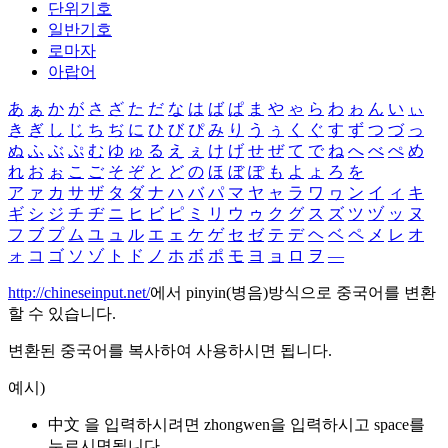
단위기호
일반기호
로마자
아랍어
あ
ぁ
か
が
さ
ざ
た
だ
な
は
ば
ぱ
ま
や
ゃ
ら
わ
ゎ
ん
い
ぃ
き
ぎ
し
じ
ち
ぢ
に
ひ
び
ぴ
み
り
う
ぅ
く
ぐ
す
ず
つ
づ
っ
ぬ
ふ
ぶ
ぷ
む
ゆ
ゅ
る
え
ぇ
け
げ
せ
ぜ
て
で
ね
へ
べ
ぺ
め
れ
お
ぉ
こ
ご
そ
ぞ
と
ど
の
ほ
ぼ
ぽ
も
よ
ょ
ろ
を
ア
ァ
カ
サ
ザ
タ
ダ
ナ
ハ
バ
パ
マ
ヤ
ャ
ラ
ワ
ヮ
ン
イ
ィ
キ
ギ
シ
ジ
チ
ヂ
ニ
ヒ
ビ
ピ
ミ
リ
ウ
ゥ
ク
グ
ス
ズ
ツ
ヅ
ッ
ヌ
フ
ブ
プ
ム
ユ
ュ
ル
エ
ェ
ケ
ゲ
セ
ゼ
テ
デ
ヘ
ベ
ペ
メ
レ
オ
ォ
コ
ゴ
ソ
ゾ
ト
ド
ノ
ホ
ボ
ポ
モ
ヨ
ョ
ロ
ヲ
―
http://chineseinput.net/
에서 pinyin(병음)방식으로 중국어를 변환
할 수 있습니다.
변환된 중국어를 복사하여 사용하시면 됩니다.
예시)
中文 을 입력하시려면
zhongwen
을 입력하시고 space를
누르시면됩니다.