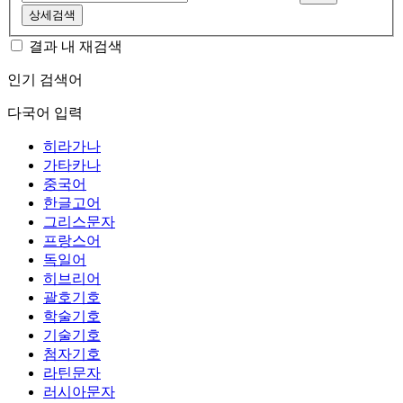
상세검색
결과 내 재검색
인기 검색어
다국어 입력
히라가나
가타카나
중국어
한글고어
그리스문자
프랑스어
독일어
히브리어
괄호기호
학술기호
기술기호
첨자기호
라틴문자
러시아문자