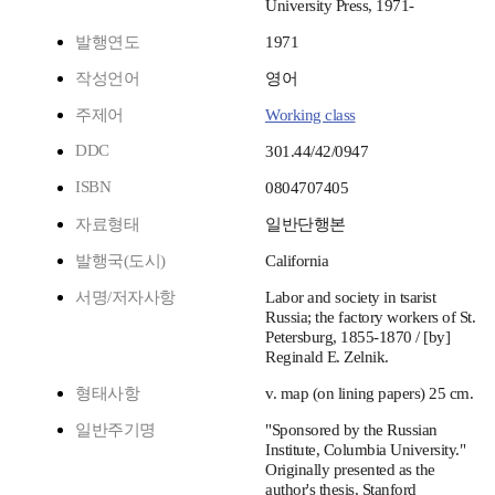
University Press, 1971-
발행연도
1971
작성언어
영어
주제어
Working class
DDC
301.44/42/0947
ISBN
0804707405
자료형태
일반단행본
발행국(도시)
California
서명/저자사항
Labor and society in tsarist
Russia; the factory workers of St.
Petersburg, 1855-1870 / [by]
Reginald E. Zelnik.
형태사항
v. map (on lining papers) 25 cm.
일반주기명
"Sponsored by the Russian
Institute, Columbia University."
Originally presented as the
author's thesis, Stanford