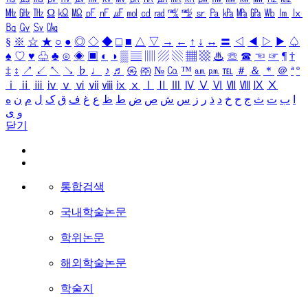
㎒
㎓
㎔
Ω
㏀
㏁
㎊
㎋
㎌
㏖
㏅
㎭
㎮
㎯
㏛
㎩
㎪
㎫
㎬
㏝
㏐
㏓
㏃
㏉
㏜
㏆
§
※
☆
★
○
●
◎
◇
◆
□
■
△
▽
→
←
↑
↓
↔
〓
◁
◀
▷
▶
♤
♠
♡
♥
♧
♣
⊙
◈
▣
◐
◑
▒
▤
▥
▨
▧
▦
▩
♨
☏
☎
☜
☞
¶
†
‡
↕
↗
↙
↖
↘
♭
♩
♪
♬
㉿
㈜
№
㏇
™
㏂
㏘
℡
＃
＆
＊
＠
ª
º
ⅰ
ⅱ
ⅲ
ⅳ
ⅴ
ⅵ
ⅶ
ⅷ
ⅸ
ⅹ
Ⅰ
Ⅱ
Ⅲ
Ⅳ
Ⅴ
Ⅵ
Ⅶ
Ⅷ
Ⅸ
Ⅹ
ا
ب
ت
ث
ج
ح
خ
د
ذ
ر
ز
س
ش
ص
ض
ط
ظ
ع
غ
ف
ق
ک
ل
م
ن
ه
و
ی
닫기
통합검색
국내학술논문
학위논문
해외학술논문
학술지