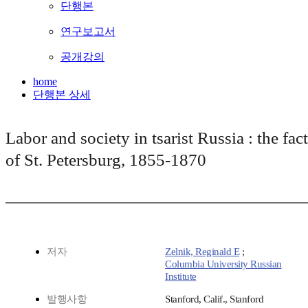
단행본
연구보고서
공개강의
home
단행본 상세
Labor and society in tsarist Russia : the fa
of St. Petersburg, 1855-1870
저자
Zelnik, Reginald E
;
Columbia University Russian
Institute
발행사항
Stanford, Calif., Stanford