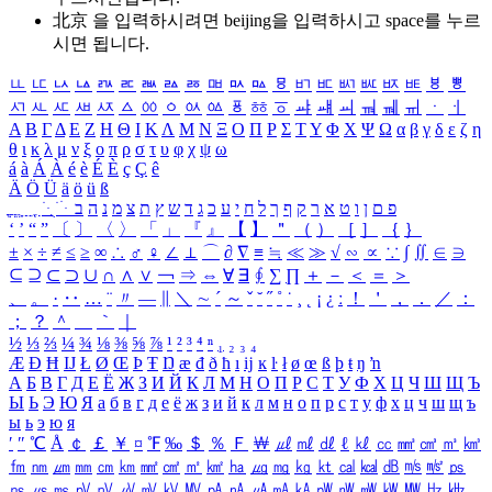
北京 을 입력하시려면
beijing
을 입력하시고 space를 누르
시면 됩니다.
ㅥ
ㅦ
ㅧ
ㅨ
ㅩ
ㅪ
ㅫ
ㅬ
ㅭ
ㅮ
ㅯ
ㅰ
ㅱ
ㅲ
ㅳ
ㅴ
ㅵ
ㅶ
ㅷ
ㅸ
ㅹ
ㅺ
ㅻ
ㅼ
ㅽ
ㅾ
ㅿ
ㆀ
ㆁ
ㆂ
ㆃ
ㆄ
ㆅ
ㆆ
ㆇ
ㆈ
ㆉ
ㆊ
ㆋ
ㆌ
ㆍ
ㆎ
Α
Β
Γ
Δ
Ε
Ζ
Η
Θ
Ι
Κ
Λ
Μ
Ν
Ξ
Ο
Π
Ρ
Σ
Τ
Υ
Φ
Χ
Ψ
Ω
α
β
γ
δ
ε
ζ
η
θ
ι
κ
λ
μ
ν
ξ
ο
π
ρ
σ
τ
υ
φ
χ
ψ
ω
á
à
Á
À
é
è
É
È
ç
Ç
ê
Ä
Ö
Ü
ä
ö
ü
ß
ְ
ֳ
ֲ
ֱ
ָ
ַ
ֵ
ֶ
ִ
ֹ
ּ
ֻ
ׂ
ׁ
ּ
ב
ה
נ
מ
צ
ת
ץ
ש
ד
ג
כ
ע
י
ח
ל
ך
ף
ק
ר
א
ט
ו
ן
ם
פ
‘
’
“
”
〔
〕
〈
〉
「
」
『
』
【
】
＂
（
）
［
］
｛
｝
±
×
÷
≠
≤
≥
∞
∴
♂
♀
∠
⊥
⌒
∂
∇
≡
≒
≪
≫
√
∽
∝
∵
∫
∬
∈
∋
⊆
⊇
⊂
⊃
∪
∩
∧
∨
￢
⇒
⇔
∀
∃
∮
∑
∏
＋
－
＜
＝
＞
、
。
·
‥
…
¨
〃
―
∥
＼
∼
´
～
ˇ
˘
˝
˚
˙
¸
˛
¡
¿
ː
！
＇
，
．
／
：
；
？
＾
＿
｀
｜
½
⅓
⅔
¼
¾
⅛
⅜
⅝
⅞
¹
²
³
⁴
ⁿ
₁
₂
₃
₄
Æ
Ð
Ħ
Ĳ
Ł
Ø
Œ
Þ
Ŧ
Ŋ
æ
đ
ð
ħ
ı
ĳ
ĸ
ŀ
ł
ø
œ
ß
þ
ŧ
ŋ
ŉ
А
Б
В
Г
Д
Е
Ё
Ж
З
И
Й
К
Л
М
Н
О
П
Р
С
Т
У
Ф
Х
Ц
Ч
Ш
Щ
Ъ
Ы
Ь
Э
Ю
Я
а
б
в
г
д
е
ё
ж
з
и
й
к
л
м
н
о
п
р
с
т
у
ф
х
ц
ч
ш
щ
ъ
ы
ь
э
ю
я
′
″
℃
Å
￠
￡
￥
¤
℉
‰
＄
％
Ｆ
￦
㎕
㎖
㎗
ℓ
㎘
㏄
㎣
㎤
㎥
㎦
㎙
㎚
㎛
㎜
㎝
㎞
㎟
㎠
㎡
㎢
㏊
㎍
㎎
㎏
㏏
㎈
㎉
㏈
㎧
㎨
㎰
㎱
㎲
㎳
㎴
㎵
㎶
㎷
㎸
㎹
㎀
㎁
㎂
㎃
㎄
㎺
㎻
㎽
㎾
㎿
㎐
㎑