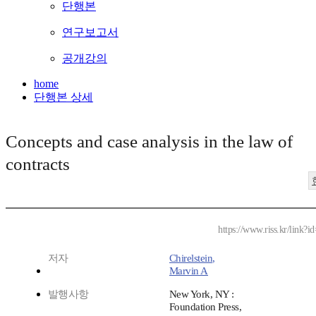
단행본
연구보고서
공개강의
home
단행본 상세
Concepts and case analysis in the law of
contracts
https://www.riss.kr/link
저자
Chirelstein,
Marvin A
발행사항
New York, NY :
Foundation Press,