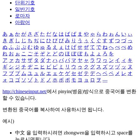
단위기호
일반기호
로마자
아랍어
あ
ぁ
か
が
さ
ざ
た
だ
な
は
ば
ぱ
ま
や
ゃ
ら
わ
ゎ
ん
い
ぃ
き
ぎ
し
じ
ち
ぢ
に
ひ
び
ぴ
み
り
う
ぅ
く
ぐ
す
ず
つ
づ
っ
ぬ
ふ
ぶ
ぷ
む
ゆ
ゅ
る
え
ぇ
け
げ
せ
ぜ
て
で
ね
へ
べ
ぺ
め
れ
お
ぉ
こ
ご
そ
ぞ
と
ど
の
ほ
ぼ
ぽ
も
よ
ょ
ろ
を
ア
ァ
カ
サ
ザ
タ
ダ
ナ
ハ
バ
パ
マ
ヤ
ャ
ラ
ワ
ヮ
ン
イ
ィ
キ
ギ
シ
ジ
チ
ヂ
ニ
ヒ
ビ
ピ
ミ
リ
ウ
ゥ
ク
グ
ス
ズ
ツ
ヅ
ッ
ヌ
フ
ブ
プ
ム
ユ
ュ
ル
エ
ェ
ケ
ゲ
セ
ゼ
テ
デ
ヘ
ベ
ペ
メ
レ
オ
ォ
コ
ゴ
ソ
ゾ
ト
ド
ノ
ホ
ボ
ポ
モ
ヨ
ョ
ロ
ヲ
―
http://chineseinput.net/
에서 pinyin(병음)방식으로 중국어를 변환
할 수 있습니다.
변환된 중국어를 복사하여 사용하시면 됩니다.
예시)
中文 을 입력하시려면
zhongwen
을 입력하시고 space를
누르시면됩니다.