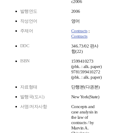
c2006
발행연도
2006
작성언어
영어
주제어
Contracts
;
Contracts
DDC
346.73/02 판사
항(22)
ISBN
1599410273
(pbk. : alk. paper)
9781599410272
(pbk. : alk. paper)
자료형태
단행본(다권본)
발행국(도시)
New York(State)
서명/저자사항
Concepts and
case analysis in
the law of
contracts / by
Marvin A.