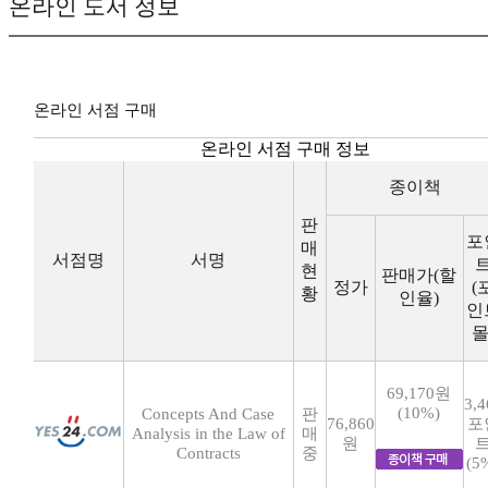
온라인 도서 정보
온라인 서점 구매
온라인 서점 구매 정보
종이책
판
포
매
서점명
서명
현
판매가(할
정가
(
황
인율)
인
몰
69,170원
3,4
(10%)
Concepts And Case
판
76,860
포
Analysis in the Law of
매
원
Contracts
중
(5