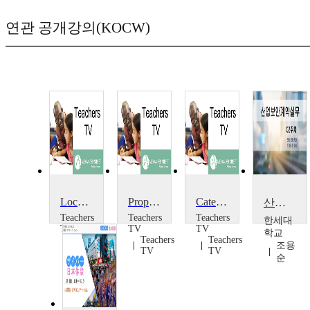
연관 공개강의(KOCW)
Local Authority Contracts
Property Development, Contracts and Revenue Generation
Catering Contracts
산업보안 계약실무
Teachers
Teachers
Teachers
한세대
TV
TV
TV
학교
Teachers
Teachers
Teachers
조용
TV
TV
TV
순