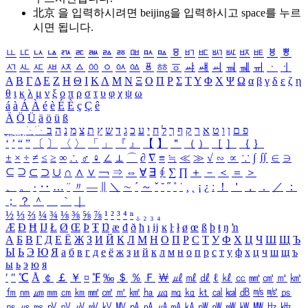
北京 을 입력하시려면
beijing
을 입력하시고 space를 누르
시면 됩니다.
ㅥ
ㅦ
ㅧ
ㅨ
ㅩ
ㅪ
ㅫ
ㅬ
ㅭ
ㅮ
ㅯ
ㅰ
ㅱ
ㅲ
ㅳ
ㅴ
ㅵ
ㅶ
ㅷ
ㅸ
ㅹ
ㅺ
ㅻ
ㅼ
ㅽ
ㅾ
ㅿ
ㆀ
ㆁ
ㆂ
ㆃ
ㆄ
ㆅ
ㆆ
ㆇ
ㆈ
ㆉ
ㆊ
ㆋ
ㆌ
ㆍ
ㆎ
Α
Β
Γ
Δ
Ε
Ζ
Η
Θ
Ι
Κ
Λ
Μ
Ν
Ξ
Ο
Π
Ρ
Σ
Τ
Υ
Φ
Χ
Ψ
Ω
α
β
γ
δ
ε
ζ
η
θ
ι
κ
λ
μ
ν
ξ
ο
π
ρ
σ
τ
υ
φ
χ
ψ
ω
á
à
Á
À
é
è
É
È
ç
Ç
ê
Ä
Ö
Ü
ä
ö
ü
ß
ְ
ֳ
ֲ
ֱ
ָ
ַ
ֵ
ֶ
ִ
ֹ
ּ
ֻ
ׂ
ׁ
ּ
ב
ה
נ
מ
צ
ת
ץ
ש
ד
ג
כ
ע
י
ח
ל
ך
ף
ק
ר
א
ט
ו
ן
ם
פ
‘
’
“
”
〔
〕
〈
〉
「
」
『
』
【
】
＂
（
）
［
］
｛
｝
±
×
÷
≠
≤
≥
∞
∴
♂
♀
∠
⊥
⌒
∂
∇
≡
≒
≪
≫
√
∽
∝
∵
∫
∬
∈
∋
⊆
⊇
⊂
⊃
∪
∩
∧
∨
￢
⇒
⇔
∀
∃
∮
∑
∏
＋
－
＜
＝
＞
、
。
·
‥
…
¨
〃
―
∥
＼
∼
´
～
ˇ
˘
˝
˚
˙
¸
˛
¡
¿
ː
！
＇
，
．
／
：
；
？
＾
＿
｀
｜
½
⅓
⅔
¼
¾
⅛
⅜
⅝
⅞
¹
²
³
⁴
ⁿ
₁
₂
₃
₄
Æ
Ð
Ħ
Ĳ
Ł
Ø
Œ
Þ
Ŧ
Ŋ
æ
đ
ð
ħ
ı
ĳ
ĸ
ŀ
ł
ø
œ
ß
þ
ŧ
ŋ
ŉ
А
Б
В
Г
Д
Е
Ё
Ж
З
И
Й
К
Л
М
Н
О
П
Р
С
Т
У
Ф
Х
Ц
Ч
Ш
Щ
Ъ
Ы
Ь
Э
Ю
Я
а
б
в
г
д
е
ё
ж
з
и
й
к
л
м
н
о
п
р
с
т
у
ф
х
ц
ч
ш
щ
ъ
ы
ь
э
ю
я
′
″
℃
Å
￠
￡
￥
¤
℉
‰
＄
％
Ｆ
￦
㎕
㎖
㎗
ℓ
㎘
㏄
㎣
㎤
㎥
㎦
㎙
㎚
㎛
㎜
㎝
㎞
㎟
㎠
㎡
㎢
㏊
㎍
㎎
㎏
㏏
㎈
㎉
㏈
㎧
㎨
㎰
㎱
㎲
㎳
㎴
㎵
㎶
㎷
㎸
㎹
㎀
㎁
㎂
㎃
㎄
㎺
㎻
㎽
㎾
㎿
㎐
㎑