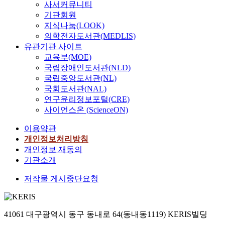
사서커뮤니티
기관회원
지식나눔(LOOK)
의학전자도서관(MEDLIS)
유관기관 사이트
교육부(MOE)
국립장애인도서관(NLD)
국립중앙도서관(NL)
국회도서관(NAL)
연구윤리정보포털(CRE)
사이언스온 (ScienceON)
이용약관
개인정보처리방침
개인정보 재동의
기관소개
저작물 게시중단요청
41061 대구광역시 동구 동내로 64(동내동1119) KERIS빌딩