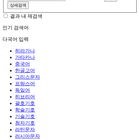
상세검색
결과 내 재검색
인기 검색어
다국어 입력
히라가나
가타카나
중국어
한글고어
그리스문자
프랑스어
독일어
히브리어
괄호기호
학술기호
기술기호
첨자기호
라틴문자
러시아문자