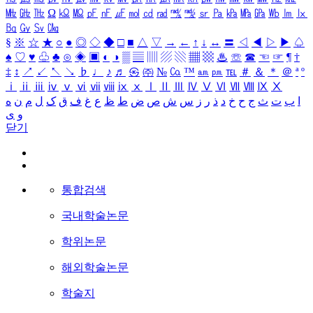
㎒
㎓
㎔
Ω
㏀
㏁
㎊
㎋
㎌
㏖
㏅
㎭
㎮
㎯
㏛
㎩
㎪
㎫
㎬
㏝
㏐
㏓
㏃
㏉
㏜
㏆
§
※
☆
★
○
●
◎
◇
◆
□
■
△
▽
→
←
↑
↓
↔
〓
◁
◀
▷
▶
♤
♠
♡
♥
♧
♣
⊙
◈
▣
◐
◑
▒
▤
▥
▨
▧
▦
▩
♨
☏
☎
☜
☞
¶
†
‡
↕
↗
↙
↖
↘
♭
♩
♪
♬
㉿
㈜
№
㏇
™
㏂
㏘
℡
＃
＆
＊
＠
ª
º
ⅰ
ⅱ
ⅲ
ⅳ
ⅴ
ⅵ
ⅶ
ⅷ
ⅸ
ⅹ
Ⅰ
Ⅱ
Ⅲ
Ⅳ
Ⅴ
Ⅵ
Ⅶ
Ⅷ
Ⅸ
Ⅹ
ا
ب
ت
ث
ج
ح
خ
د
ذ
ر
ز
س
ش
ص
ض
ط
ظ
ع
غ
ف
ق
ک
ل
م
ن
ه
و
ی
닫기
통합검색
국내학술논문
학위논문
해외학술논문
학술지