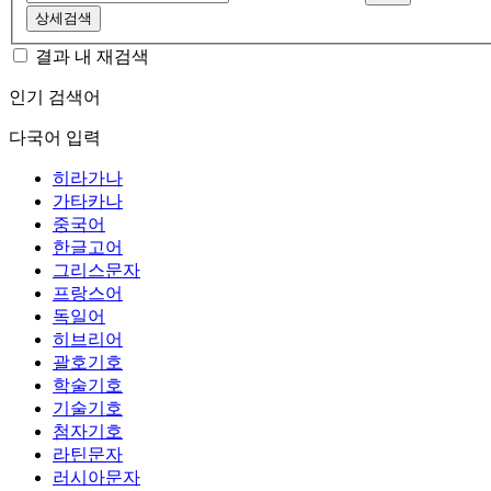
상세검색
결과 내 재검색
인기 검색어
다국어 입력
히라가나
가타카나
중국어
한글고어
그리스문자
프랑스어
독일어
히브리어
괄호기호
학술기호
기술기호
첨자기호
라틴문자
러시아문자