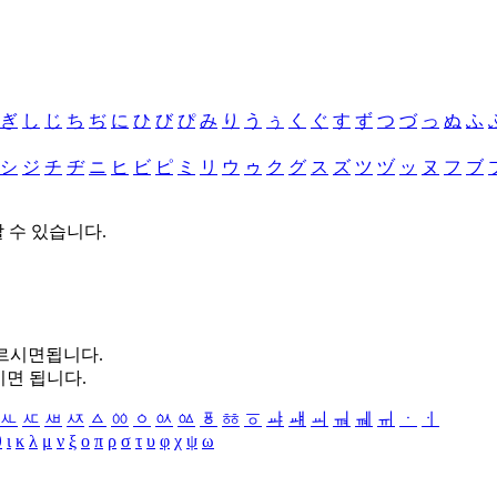
ぎ
し
じ
ち
ぢ
に
ひ
び
ぴ
み
り
う
ぅ
く
ぐ
す
ず
つ
づ
っ
ぬ
ふ
シ
ジ
チ
ヂ
ニ
ヒ
ビ
ピ
ミ
リ
ウ
ゥ
ク
グ
ス
ズ
ツ
ヅ
ッ
ヌ
フ
ブ
할 수 있습니다.
누르시면됩니다.
시면 됩니다.
ㅻ
ㅼ
ㅽ
ㅾ
ㅿ
ㆀ
ㆁ
ㆂ
ㆃ
ㆄ
ㆅ
ㆆ
ㆇ
ㆈ
ㆉ
ㆊ
ㆋ
ㆌ
ㆍ
ㆎ
θ
ι
κ
λ
μ
ν
ξ
ο
π
ρ
σ
τ
υ
φ
χ
ψ
ω