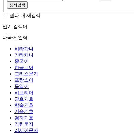
상세검색
결과 내 재검색
인기 검색어
다국어 입력
히라가나
가타카나
중국어
한글고어
그리스문자
프랑스어
독일어
히브리어
괄호기호
학술기호
기술기호
첨자기호
라틴문자
러시아문자