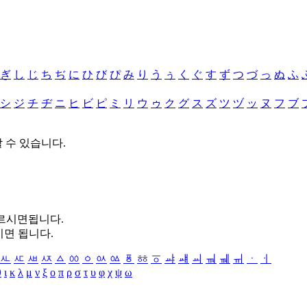
ぎ
し
じ
ち
ぢ
に
ひ
び
ぴ
み
り
う
ぅ
く
ぐ
す
ず
つ
づ
っ
ぬ
ふ
シ
ジ
チ
ヂ
ニ
ヒ
ビ
ピ
ミ
リ
ウ
ゥ
ク
グ
ス
ズ
ツ
ヅ
ッ
ヌ
フ
ブ
할 수 있습니다.
누르시면됩니다.
시면 됩니다.
ㅻ
ㅼ
ㅽ
ㅾ
ㅿ
ㆀ
ㆁ
ㆂ
ㆃ
ㆄ
ㆅ
ㆆ
ㆇ
ㆈ
ㆉ
ㆊ
ㆋ
ㆌ
ㆍ
ㆎ
θ
ι
κ
λ
μ
ν
ξ
ο
π
ρ
σ
τ
υ
φ
χ
ψ
ω