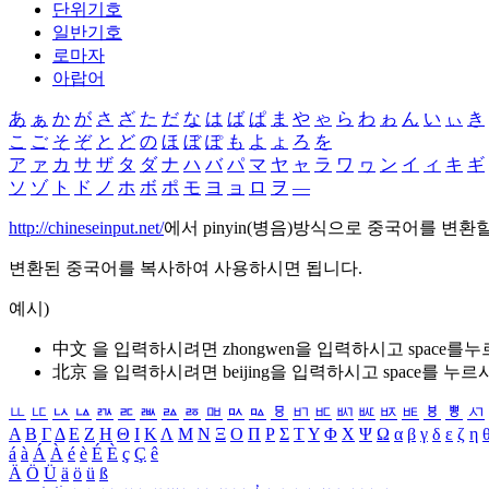
단위기호
일반기호
로마자
아랍어
あ
ぁ
か
が
さ
ざ
た
だ
な
は
ば
ぱ
ま
や
ゃ
ら
わ
ゎ
ん
い
ぃ
き
こ
ご
そ
ぞ
と
ど
の
ほ
ぼ
ぽ
も
よ
ょ
ろ
を
ア
ァ
カ
サ
ザ
タ
ダ
ナ
ハ
バ
パ
マ
ヤ
ャ
ラ
ワ
ヮ
ン
イ
ィ
キ
ギ
ソ
ゾ
ト
ド
ノ
ホ
ボ
ポ
モ
ヨ
ョ
ロ
ヲ
―
http://chineseinput.net/
에서 pinyin(병음)방식으로 중국어를 변환
변환된 중국어를 복사하여 사용하시면 됩니다.
예시)
中文 을 입력하시려면
zhongwen
을 입력하시고 space를
北京 을 입력하시려면
beijing
을 입력하시고 space를 누르
ㅥ
ㅦ
ㅧ
ㅨ
ㅩ
ㅪ
ㅫ
ㅬ
ㅭ
ㅮ
ㅯ
ㅰ
ㅱ
ㅲ
ㅳ
ㅴ
ㅵ
ㅶ
ㅷ
ㅸ
ㅹ
ㅺ
Α
Β
Γ
Δ
Ε
Ζ
Η
Θ
Ι
Κ
Λ
Μ
Ν
Ξ
Ο
Π
Ρ
Σ
Τ
Υ
Φ
Χ
Ψ
Ω
α
β
γ
δ
ε
ζ
η
á
à
Á
À
é
è
É
È
ç
Ç
ê
Ä
Ö
Ü
ä
ö
ü
ß