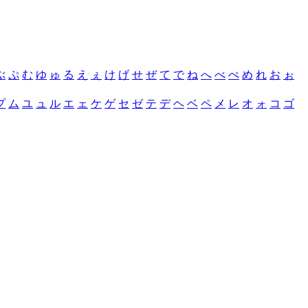
ぶ
ぷ
む
ゆ
ゅ
る
え
ぇ
け
げ
せ
ぜ
て
で
ね
へ
べ
ぺ
め
れ
お
ぉ
プ
ム
ユ
ュ
ル
エ
ェ
ケ
ゲ
セ
ゼ
テ
デ
ヘ
ベ
ペ
メ
レ
オ
ォ
コ
ゴ