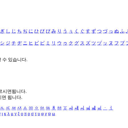
ぎ
し
じ
ち
ぢ
に
ひ
び
ぴ
み
り
う
ぅ
く
ぐ
す
ず
つ
づ
っ
ぬ
ふ
シ
ジ
チ
ヂ
ニ
ヒ
ビ
ピ
ミ
リ
ウ
ゥ
ク
グ
ス
ズ
ツ
ヅ
ッ
ヌ
フ
ブ
할 수 있습니다.
누르시면됩니다.
시면 됩니다.
ㅻ
ㅼ
ㅽ
ㅾ
ㅿ
ㆀ
ㆁ
ㆂ
ㆃ
ㆄ
ㆅ
ㆆ
ㆇ
ㆈ
ㆉ
ㆊ
ㆋ
ㆌ
ㆍ
ㆎ
θ
ι
κ
λ
μ
ν
ξ
ο
π
ρ
σ
τ
υ
φ
χ
ψ
ω