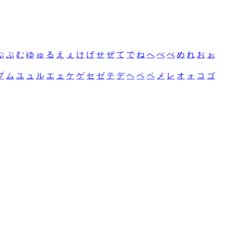
ぶ
ぷ
む
ゆ
ゅ
る
え
ぇ
け
げ
せ
ぜ
て
で
ね
へ
べ
ぺ
め
れ
お
ぉ
プ
ム
ユ
ュ
ル
エ
ェ
ケ
ゲ
セ
ゼ
テ
デ
ヘ
ベ
ペ
メ
レ
オ
ォ
コ
ゴ