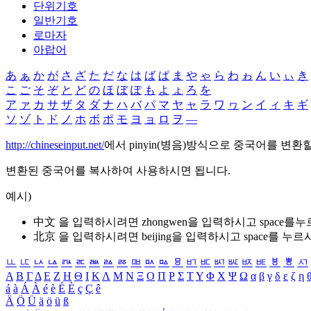
단위기호
일반기호
로마자
아랍어
あ
ぁ
か
が
さ
ざ
た
だ
な
は
ば
ぱ
ま
や
ゃ
ら
わ
ゎ
ん
い
ぃ
き
こ
ご
そ
ぞ
と
ど
の
ほ
ぼ
ぽ
も
よ
ょ
ろ
を
ア
ァ
カ
サ
ザ
タ
ダ
ナ
ハ
バ
パ
マ
ヤ
ャ
ラ
ワ
ヮ
ン
イ
ィ
キ
ギ
ソ
ゾ
ト
ド
ノ
ホ
ボ
ポ
モ
ヨ
ョ
ロ
ヲ
―
http://chineseinput.net/
에서 pinyin(병음)방식으로 중국어를 변환
변환된 중국어를 복사하여 사용하시면 됩니다.
예시)
中文 을 입력하시려면
zhongwen
을 입력하시고 space를
北京 을 입력하시려면
beijing
을 입력하시고 space를 누르
ㅥ
ㅦ
ㅧ
ㅨ
ㅩ
ㅪ
ㅫ
ㅬ
ㅭ
ㅮ
ㅯ
ㅰ
ㅱ
ㅲ
ㅳ
ㅴ
ㅵ
ㅶ
ㅷ
ㅸ
ㅹ
ㅺ
Α
Β
Γ
Δ
Ε
Ζ
Η
Θ
Ι
Κ
Λ
Μ
Ν
Ξ
Ο
Π
Ρ
Σ
Τ
Υ
Φ
Χ
Ψ
Ω
α
β
γ
δ
ε
ζ
η
á
à
Á
À
é
è
É
È
ç
Ç
ê
Ä
Ö
Ü
ä
ö
ü
ß