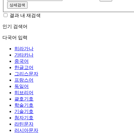
상세검색
결과 내 재검색
인기 검색어
다국어 입력
히라가나
가타카나
중국어
한글고어
그리스문자
프랑스어
독일어
히브리어
괄호기호
학술기호
기술기호
첨자기호
라틴문자
러시아문자