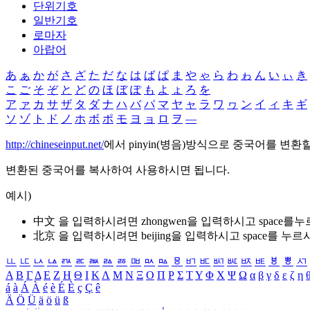
단위기호
일반기호
로마자
아랍어
あ
ぁ
か
が
さ
ざ
た
だ
な
は
ば
ぱ
ま
や
ゃ
ら
わ
ゎ
ん
い
ぃ
き
こ
ご
そ
ぞ
と
ど
の
ほ
ぼ
ぽ
も
よ
ょ
ろ
を
ア
ァ
カ
サ
ザ
タ
ダ
ナ
ハ
バ
パ
マ
ヤ
ャ
ラ
ワ
ヮ
ン
イ
ィ
キ
ギ
ソ
ゾ
ト
ド
ノ
ホ
ボ
ポ
モ
ヨ
ョ
ロ
ヲ
―
http://chineseinput.net/
에서 pinyin(병음)방식으로 중국어를 변환
변환된 중국어를 복사하여 사용하시면 됩니다.
예시)
中文 을 입력하시려면
zhongwen
을 입력하시고 space를
北京 을 입력하시려면
beijing
을 입력하시고 space를 누르
ㅥ
ㅦ
ㅧ
ㅨ
ㅩ
ㅪ
ㅫ
ㅬ
ㅭ
ㅮ
ㅯ
ㅰ
ㅱ
ㅲ
ㅳ
ㅴ
ㅵ
ㅶ
ㅷ
ㅸ
ㅹ
ㅺ
Α
Β
Γ
Δ
Ε
Ζ
Η
Θ
Ι
Κ
Λ
Μ
Ν
Ξ
Ο
Π
Ρ
Σ
Τ
Υ
Φ
Χ
Ψ
Ω
α
β
γ
δ
ε
ζ
η
á
à
Á
À
é
è
É
È
ç
Ç
ê
Ä
Ö
Ü
ä
ö
ü
ß