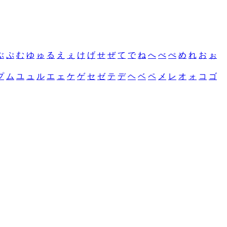
ぶ
ぷ
む
ゆ
ゅ
る
え
ぇ
け
げ
せ
ぜ
て
で
ね
へ
べ
ぺ
め
れ
お
ぉ
プ
ム
ユ
ュ
ル
エ
ェ
ケ
ゲ
セ
ゼ
テ
デ
ヘ
ベ
ペ
メ
レ
オ
ォ
コ
ゴ