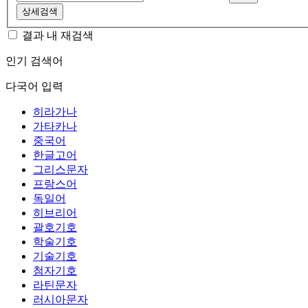
상세검색
결과 내 재검색
인기 검색어
다국어 입력
히라가나
가타카나
중국어
한글고어
그리스문자
프랑스어
독일어
히브리어
괄호기호
학술기호
기술기호
첨자기호
라틴문자
러시아문자