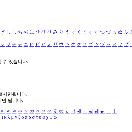
ぎ
し
じ
ち
ぢ
に
ひ
び
ぴ
み
り
う
ぅ
く
ぐ
す
ず
つ
づ
っ
ぬ
ふ
シ
ジ
チ
ヂ
ニ
ヒ
ビ
ピ
ミ
リ
ウ
ゥ
ク
グ
ス
ズ
ツ
ヅ
ッ
ヌ
フ
ブ
할 수 있습니다.
누르시면됩니다.
시면 됩니다.
ㅻ
ㅼ
ㅽ
ㅾ
ㅿ
ㆀ
ㆁ
ㆂ
ㆃ
ㆄ
ㆅ
ㆆ
ㆇ
ㆈ
ㆉ
ㆊ
ㆋ
ㆌ
ㆍ
ㆎ
θ
ι
κ
λ
μ
ν
ξ
ο
π
ρ
σ
τ
υ
φ
χ
ψ
ω