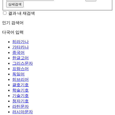
상세검색
결과 내 재검색
인기 검색어
다국어 입력
히라가나
가타카나
중국어
한글고어
그리스문자
프랑스어
독일어
히브리어
괄호기호
학술기호
기술기호
첨자기호
라틴문자
러시아문자