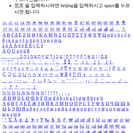
北京 을 입력하시려면
beijing
을 입력하시고 space를 누르
시면 됩니다.
ㅥ
ㅦ
ㅧ
ㅨ
ㅩ
ㅪ
ㅫ
ㅬ
ㅭ
ㅮ
ㅯ
ㅰ
ㅱ
ㅲ
ㅳ
ㅴ
ㅵ
ㅶ
ㅷ
ㅸ
ㅹ
ㅺ
ㅻ
ㅼ
ㅽ
ㅾ
ㅿ
ㆀ
ㆁ
ㆂ
ㆃ
ㆄ
ㆅ
ㆆ
ㆇ
ㆈ
ㆉ
ㆊ
ㆋ
ㆌ
ㆍ
ㆎ
Α
Β
Γ
Δ
Ε
Ζ
Η
Θ
Ι
Κ
Λ
Μ
Ν
Ξ
Ο
Π
Ρ
Σ
Τ
Υ
Φ
Χ
Ψ
Ω
α
β
γ
δ
ε
ζ
η
θ
ι
κ
λ
μ
ν
ξ
ο
π
ρ
σ
τ
υ
φ
χ
ψ
ω
á
à
Á
À
é
è
É
È
ç
Ç
ê
Ä
Ö
Ü
ä
ö
ü
ß
ְ
ֳ
ֲ
ֱ
ָ
ַ
ֵ
ֶ
ִ
ֹ
ּ
ֻ
ׂ
ׁ
ּ
ב
ה
נ
מ
צ
ת
ץ
ש
ד
ג
כ
ע
י
ח
ל
ך
ף
ק
ר
א
ט
ו
ן
ם
פ
‘
’
“
”
〔
〕
〈
〉
「
」
『
』
【
】
＂
（
）
［
］
｛
｝
±
×
÷
≠
≤
≥
∞
∴
♂
♀
∠
⊥
⌒
∂
∇
≡
≒
≪
≫
√
∽
∝
∵
∫
∬
∈
∋
⊆
⊇
⊂
⊃
∪
∩
∧
∨
￢
⇒
⇔
∀
∃
∮
∑
∏
＋
－
＜
＝
＞
、
。
·
‥
…
¨
〃
―
∥
＼
∼
´
～
ˇ
˘
˝
˚
˙
¸
˛
¡
¿
ː
！
＇
，
．
／
：
；
？
＾
＿
｀
｜
½
⅓
⅔
¼
¾
⅛
⅜
⅝
⅞
¹
²
³
⁴
ⁿ
₁
₂
₃
₄
Æ
Ð
Ħ
Ĳ
Ł
Ø
Œ
Þ
Ŧ
Ŋ
æ
đ
ð
ħ
ı
ĳ
ĸ
ŀ
ł
ø
œ
ß
þ
ŧ
ŋ
ŉ
А
Б
В
Г
Д
Е
Ё
Ж
З
И
Й
К
Л
М
Н
О
П
Р
С
Т
У
Ф
Х
Ц
Ч
Ш
Щ
Ъ
Ы
Ь
Э
Ю
Я
а
б
в
г
д
е
ё
ж
з
и
й
к
л
м
н
о
п
р
с
т
у
ф
х
ц
ч
ш
щ
ъ
ы
ь
э
ю
я
′
″
℃
Å
￠
￡
￥
¤
℉
‰
＄
％
Ｆ
￦
㎕
㎖
㎗
ℓ
㎘
㏄
㎣
㎤
㎥
㎦
㎙
㎚
㎛
㎜
㎝
㎞
㎟
㎠
㎡
㎢
㏊
㎍
㎎
㎏
㏏
㎈
㎉
㏈
㎧
㎨
㎰
㎱
㎲
㎳
㎴
㎵
㎶
㎷
㎸
㎹
㎀
㎁
㎂
㎃
㎄
㎺
㎻
㎽
㎾
㎿
㎐
㎑