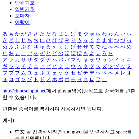
단위기호
일반기호
로마자
아랍어
あ
ぁ
か
が
さ
ざ
た
だ
な
は
ば
ぱ
ま
や
ゃ
ら
わ
ゎ
ん
い
ぃ
き
ぎ
し
じ
ち
ぢ
に
ひ
び
ぴ
み
り
う
ぅ
く
ぐ
す
ず
つ
づ
っ
ぬ
ふ
ぶ
ぷ
む
ゆ
ゅ
る
え
ぇ
け
げ
せ
ぜ
て
で
ね
へ
べ
ぺ
め
れ
お
ぉ
こ
ご
そ
ぞ
と
ど
の
ほ
ぼ
ぽ
も
よ
ょ
ろ
を
ア
ァ
カ
サ
ザ
タ
ダ
ナ
ハ
バ
パ
マ
ヤ
ャ
ラ
ワ
ヮ
ン
イ
ィ
キ
ギ
シ
ジ
チ
ヂ
ニ
ヒ
ビ
ピ
ミ
リ
ウ
ゥ
ク
グ
ス
ズ
ツ
ヅ
ッ
ヌ
フ
ブ
プ
ム
ユ
ュ
ル
エ
ェ
ケ
ゲ
セ
ゼ
テ
デ
ヘ
ベ
ペ
メ
レ
オ
ォ
コ
ゴ
ソ
ゾ
ト
ド
ノ
ホ
ボ
ポ
モ
ヨ
ョ
ロ
ヲ
―
http://chineseinput.net/
에서 pinyin(병음)방식으로 중국어를 변환
할 수 있습니다.
변환된 중국어를 복사하여 사용하시면 됩니다.
예시)
中文 을 입력하시려면
zhongwen
을 입력하시고 space를
누르시면됩니다.