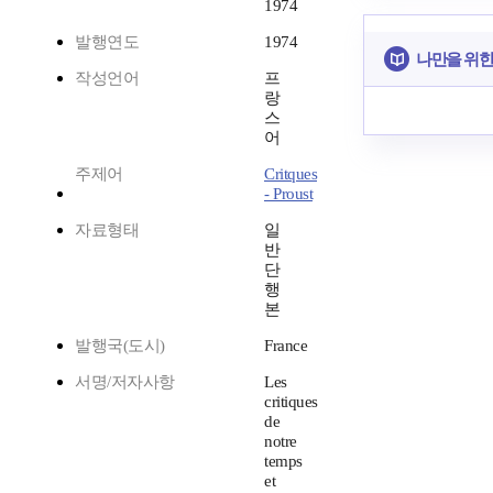
1974
발행연도
1974
나만을 위한
작성언어
프
랑
스
어
주제어
Critques
- Proust
자료형태
일
반
단
행
본
발행국(도시)
France
서명/저자사항
Les
critiques
de
notre
temps
et