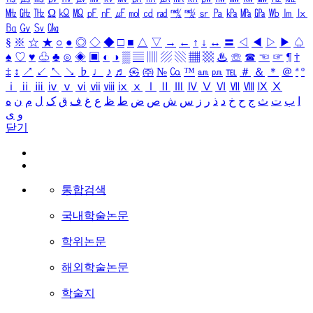
㎒
㎓
㎔
Ω
㏀
㏁
㎊
㎋
㎌
㏖
㏅
㎭
㎮
㎯
㏛
㎩
㎪
㎫
㎬
㏝
㏐
㏓
㏃
㏉
㏜
㏆
§
※
☆
★
○
●
◎
◇
◆
□
■
△
▽
→
←
↑
↓
↔
〓
◁
◀
▷
▶
♤
♠
♡
♥
♧
♣
⊙
◈
▣
◐
◑
▒
▤
▥
▨
▧
▦
▩
♨
☏
☎
☜
☞
¶
†
‡
↕
↗
↙
↖
↘
♭
♩
♪
♬
㉿
㈜
№
㏇
™
㏂
㏘
℡
＃
＆
＊
＠
ª
º
ⅰ
ⅱ
ⅲ
ⅳ
ⅴ
ⅵ
ⅶ
ⅷ
ⅸ
ⅹ
Ⅰ
Ⅱ
Ⅲ
Ⅳ
Ⅴ
Ⅵ
Ⅶ
Ⅷ
Ⅸ
Ⅹ
ا
ب
ت
ث
ج
ح
خ
د
ذ
ر
ز
س
ش
ص
ض
ط
ظ
ع
غ
ف
ق
ک
ل
م
ن
ه
و
ی
닫기
통합검색
국내학술논문
학위논문
해외학술논문
학술지