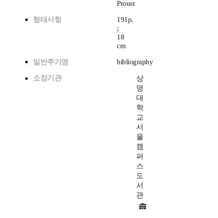
Proust
형태사항
191p.
;
18
cm
일반주기명
bibliography
소장기관
상
명
대
학
교
서
울
캠
퍼
스
도
서
관