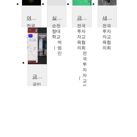
여이주 실전 Insight
실전주식투자와 회계
금융투자 HOWTO
새내기 투자자를 위한 안내
전국
순천
전국
전국
투자
향대
투자
투자
자교
학교
자교
자교
육협
박
육협
육협
의회
범
의회
의회
전
진
전
국
국
투
투
자
자
자
자
금융상품투자정보론
교
교
국민
육
육
대학
협
협
교
의
의
김
회
회
선
웅