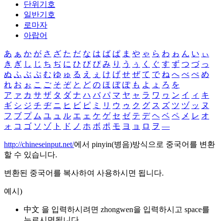
단위기호
일반기호
로마자
아랍어
あ
ぁ
か
が
さ
ざ
た
だ
な
は
ば
ぱ
ま
や
ゃ
ら
わ
ゎ
ん
い
ぃ
き
ぎ
し
じ
ち
ぢ
に
ひ
び
ぴ
み
り
う
ぅ
く
ぐ
す
ず
つ
づ
っ
ぬ
ふ
ぶ
ぷ
む
ゆ
ゅ
る
え
ぇ
け
げ
せ
ぜ
て
で
ね
へ
べ
ぺ
め
れ
お
ぉ
こ
ご
そ
ぞ
と
ど
の
ほ
ぼ
ぽ
も
よ
ょ
ろ
を
ア
ァ
カ
サ
ザ
タ
ダ
ナ
ハ
バ
パ
マ
ヤ
ャ
ラ
ワ
ヮ
ン
イ
ィ
キ
ギ
シ
ジ
チ
ヂ
ニ
ヒ
ビ
ピ
ミ
リ
ウ
ゥ
ク
グ
ス
ズ
ツ
ヅ
ッ
ヌ
フ
ブ
プ
ム
ユ
ュ
ル
エ
ェ
ケ
ゲ
セ
ゼ
テ
デ
ヘ
ベ
ペ
メ
レ
オ
ォ
コ
ゴ
ソ
ゾ
ト
ド
ノ
ホ
ボ
ポ
モ
ヨ
ョ
ロ
ヲ
―
http://chineseinput.net/
에서 pinyin(병음)방식으로 중국어를 변환
할 수 있습니다.
변환된 중국어를 복사하여 사용하시면 됩니다.
예시)
中文 을 입력하시려면
zhongwen
을 입력하시고 space를
누르시면됩니다.