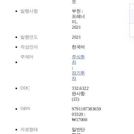
부
발행사항
부천 :
프레너
미,
2021
발행연도
2021
작성언어
한국어
주제어
주식투
자
;
장기투
자
DDC
332.6322
판사항
(22)
ISBN
9791187383659
03320 :
₩17000
자료형태
일반단