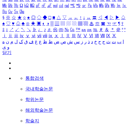
㎒
㎓
㎔
Ω
㏀
㏁
㎊
㎋
㎌
㏖
㏅
㎭
㎮
㎯
㏛
㎩
㎪
㎫
㎬
㏝
㏐
㏓
㏃
㏉
㏜
㏆
§
※
☆
★
○
●
◎
◇
◆
□
■
△
▽
→
←
↑
↓
↔
〓
◁
◀
▷
▶
♤
♠
♡
♥
♧
♣
⊙
◈
▣
◐
◑
▒
▤
▥
▨
▧
▦
▩
♨
☏
☎
☜
☞
¶
†
‡
↕
↗
↙
↖
↘
♭
♩
♪
♬
㉿
㈜
№
㏇
™
㏂
㏘
℡
＃
＆
＊
＠
ª
º
ⅰ
ⅱ
ⅲ
ⅳ
ⅴ
ⅵ
ⅶ
ⅷ
ⅸ
ⅹ
Ⅰ
Ⅱ
Ⅲ
Ⅳ
Ⅴ
Ⅵ
Ⅶ
Ⅷ
Ⅸ
Ⅹ
ا
ب
ت
ث
ج
ح
خ
د
ذ
ر
ز
س
ش
ص
ض
ط
ظ
ع
غ
ف
ق
ک
ل
م
ن
ه
و
ی
닫기
통합검색
국내학술논문
학위논문
해외학술논문
학술지