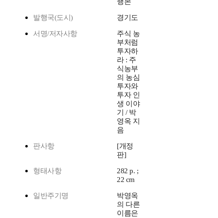
행본
발행국(도시)
경기도
서명/저자사항
주식 농
부처럼
투자하
라 : 주
식농부
의 농심
투자와
투자 인
생 이야
기 / 박
영옥 지
음
판사항
[개정
판]
형태사항
282 p. ;
22 cm
일반주기명
박영옥
의 다른
이름은