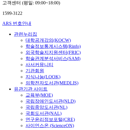
고객센터 (평일: 09:00~18:00)
1599-3122
ARS 번호안내
관련누리집
대학공개강의(KOCW)
학술정보통계시스템(Rinfo)
외국학술지지원센터(FRIC)
학술관계분석서비스(SAM)
사서커뮤니티
기관회원
지식나눔(LOOK)
의학전자도서관(MEDLIS)
유관기관 사이트
교육부(MOE)
국립장애인도서관(NLD)
국립중앙도서관(NL)
국회도서관(NAL)
연구윤리정보포털(CRE)
사이언스온 (ScienceON)