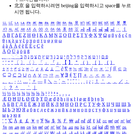
北京 을 입력하시려면
beijing
을 입력하시고 space를 누르
시면 됩니다.
ㅥ
ㅦ
ㅧ
ㅨ
ㅩ
ㅪ
ㅫ
ㅬ
ㅭ
ㅮ
ㅯ
ㅰ
ㅱ
ㅲ
ㅳ
ㅴ
ㅵ
ㅶ
ㅷ
ㅸ
ㅹ
ㅺ
ㅻ
ㅼ
ㅽ
ㅾ
ㅿ
ㆀ
ㆁ
ㆂ
ㆃ
ㆄ
ㆅ
ㆆ
ㆇ
ㆈ
ㆉ
ㆊ
ㆋ
ㆌ
ㆍ
ㆎ
Α
Β
Γ
Δ
Ε
Ζ
Η
Θ
Ι
Κ
Λ
Μ
Ν
Ξ
Ο
Π
Ρ
Σ
Τ
Υ
Φ
Χ
Ψ
Ω
α
β
γ
δ
ε
ζ
η
θ
ι
κ
λ
μ
ν
ξ
ο
π
ρ
σ
τ
υ
φ
χ
ψ
ω
á
à
Á
À
é
è
É
È
ç
Ç
ê
Ä
Ö
Ü
ä
ö
ü
ß
ְ
ֳ
ֲ
ֱ
ָ
ַ
ֵ
ֶ
ִ
ֹ
ּ
ֻ
ׂ
ׁ
ּ
ב
ה
נ
מ
צ
ת
ץ
ש
ד
ג
כ
ע
י
ח
ל
ך
ף
ק
ר
א
ט
ו
ן
ם
פ
‘
’
“
”
〔
〕
〈
〉
「
」
『
』
【
】
＂
（
）
［
］
｛
｝
±
×
÷
≠
≤
≥
∞
∴
♂
♀
∠
⊥
⌒
∂
∇
≡
≒
≪
≫
√
∽
∝
∵
∫
∬
∈
∋
⊆
⊇
⊂
⊃
∪
∩
∧
∨
￢
⇒
⇔
∀
∃
∮
∑
∏
＋
－
＜
＝
＞
、
。
·
‥
…
¨
〃
―
∥
＼
∼
´
～
ˇ
˘
˝
˚
˙
¸
˛
¡
¿
ː
！
＇
，
．
／
：
；
？
＾
＿
｀
｜
½
⅓
⅔
¼
¾
⅛
⅜
⅝
⅞
¹
²
³
⁴
ⁿ
₁
₂
₃
₄
Æ
Ð
Ħ
Ĳ
Ł
Ø
Œ
Þ
Ŧ
Ŋ
æ
đ
ð
ħ
ı
ĳ
ĸ
ŀ
ł
ø
œ
ß
þ
ŧ
ŋ
ŉ
А
Б
В
Г
Д
Е
Ё
Ж
З
И
Й
К
Л
М
Н
О
П
Р
С
Т
У
Ф
Х
Ц
Ч
Ш
Щ
Ъ
Ы
Ь
Э
Ю
Я
а
б
в
г
д
е
ё
ж
з
и
й
к
л
м
н
о
п
р
с
т
у
ф
х
ц
ч
ш
щ
ъ
ы
ь
э
ю
я
′
″
℃
Å
￠
￡
￥
¤
℉
‰
＄
％
Ｆ
￦
㎕
㎖
㎗
ℓ
㎘
㏄
㎣
㎤
㎥
㎦
㎙
㎚
㎛
㎜
㎝
㎞
㎟
㎠
㎡
㎢
㏊
㎍
㎎
㎏
㏏
㎈
㎉
㏈
㎧
㎨
㎰
㎱
㎲
㎳
㎴
㎵
㎶
㎷
㎸
㎹
㎀
㎁
㎂
㎃
㎄
㎺
㎻
㎽
㎾
㎿
㎐
㎑