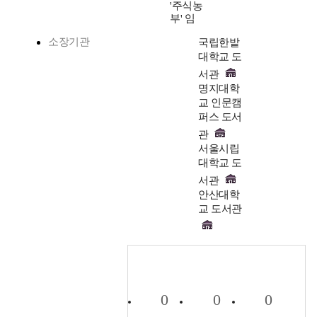
'주식농
부' 임
소장기관
국립한밭
대학교 도
서관
명지대학
교 인문캠
퍼스 도서
관
서울시립
대학교 도
서관
안산대학
교 도서관
0
0
0