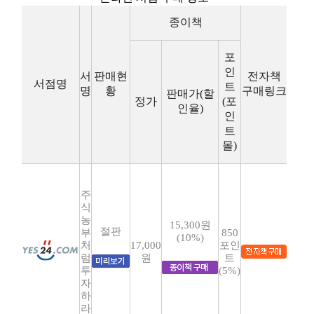
종이책
포
인
서
판매현
전자책
서점명
트
명
황
구매링크
판매가(할
정가
(포
인율)
인
트
몰)
주
식
농
15,300원
절판
부
850
(10%)
처
17,000
포인
럼
원
트
투
(5%)
자
하
라