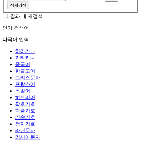
상세검색
결과 내 재검색
인기 검색어
다국어 입력
히라가나
가타카나
중국어
한글고어
그리스문자
프랑스어
독일어
히브리어
괄호기호
학술기호
기술기호
첨자기호
라틴문자
러시아문자