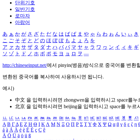
단위기호
일반기호
로마자
아랍어
あ
ぁ
か
が
さ
ざ
た
だ
な
は
ば
ぱ
ま
や
ゃ
ら
わ
ゎ
ん
い
ぃ
き
こ
ご
そ
ぞ
と
ど
の
ほ
ぼ
ぽ
も
よ
ょ
ろ
を
ア
ァ
カ
サ
ザ
タ
ダ
ナ
ハ
バ
パ
マ
ヤ
ャ
ラ
ワ
ヮ
ン
イ
ィ
キ
ギ
ソ
ゾ
ト
ド
ノ
ホ
ボ
ポ
モ
ヨ
ョ
ロ
ヲ
―
http://chineseinput.net/
에서 pinyin(병음)방식으로 중국어를 변환
변환된 중국어를 복사하여 사용하시면 됩니다.
예시)
中文 을 입력하시려면
zhongwen
을 입력하시고 space를
北京 을 입력하시려면
beijing
을 입력하시고 space를 누르
ㅥ
ㅦ
ㅧ
ㅨ
ㅩ
ㅪ
ㅫ
ㅬ
ㅭ
ㅮ
ㅯ
ㅰ
ㅱ
ㅲ
ㅳ
ㅴ
ㅵ
ㅶ
ㅷ
ㅸ
ㅹ
ㅺ
Α
Β
Γ
Δ
Ε
Ζ
Η
Θ
Ι
Κ
Λ
Μ
Ν
Ξ
Ο
Π
Ρ
Σ
Τ
Υ
Φ
Χ
Ψ
Ω
α
β
γ
δ
ε
ζ
η
á
à
Á
À
é
è
É
È
ç
Ç
ê
Ä
Ö
Ü
ä
ö
ü
ß