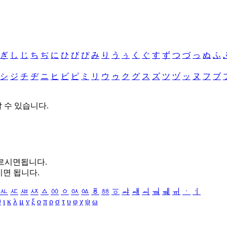
ぎ
し
じ
ち
ぢ
に
ひ
び
ぴ
み
り
う
ぅ
く
ぐ
す
ず
つ
づ
っ
ぬ
ふ
シ
ジ
チ
ヂ
ニ
ヒ
ビ
ピ
ミ
リ
ウ
ゥ
ク
グ
ス
ズ
ツ
ヅ
ッ
ヌ
フ
ブ
할 수 있습니다.
누르시면됩니다.
시면 됩니다.
ㅻ
ㅼ
ㅽ
ㅾ
ㅿ
ㆀ
ㆁ
ㆂ
ㆃ
ㆄ
ㆅ
ㆆ
ㆇ
ㆈ
ㆉ
ㆊ
ㆋ
ㆌ
ㆍ
ㆎ
θ
ι
κ
λ
μ
ν
ξ
ο
π
ρ
σ
τ
υ
φ
χ
ψ
ω