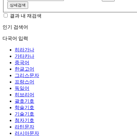
상세검색
결과 내 재검색
인기 검색어
다국어 입력
히라가나
가타카나
중국어
한글고어
그리스문자
프랑스어
독일어
히브리어
괄호기호
학술기호
기술기호
첨자기호
라틴문자
러시아문자