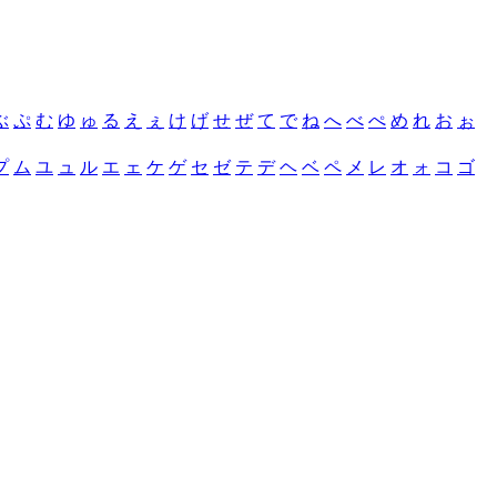
ぶ
ぷ
む
ゆ
ゅ
る
え
ぇ
け
げ
せ
ぜ
て
で
ね
へ
べ
ぺ
め
れ
お
ぉ
プ
ム
ユ
ュ
ル
エ
ェ
ケ
ゲ
セ
ゼ
テ
デ
ヘ
ベ
ペ
メ
レ
オ
ォ
コ
ゴ