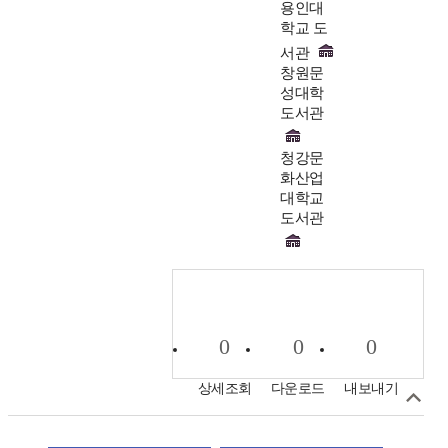
용인대
학교 도
서관
창원문
성대학
도서관
청강문
화산업
대학교
도서관
0
0
0
상세조회
다운로드
내보내기