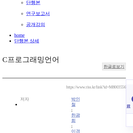
단행본
연구보고서
공개강의
home
단행본 상세
C프로그래밍언어
한글로보기
https://www.riss.kr/link?id=M8003556
저자
박인
철
료
;
한광
희
;
이경