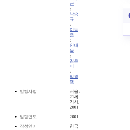
근
;
박승
규
;
이동
춘
;
안태
옥
;
김은
미
;
임광
택
발행사항
서울 :
21세
기사,
2001
발행연도
2001
작성언어
한국