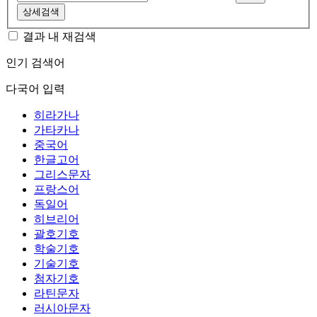
상세검색
결과 내 재검색
인기 검색어
다국어 입력
히라가나
가타카나
중국어
한글고어
그리스문자
프랑스어
독일어
히브리어
괄호기호
학술기호
기술기호
첨자기호
라틴문자
러시아문자