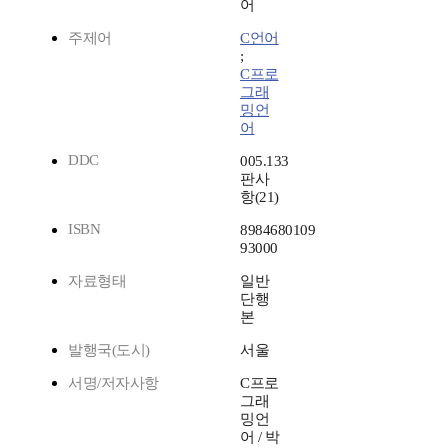
어
주제어
C언어
;
C프로
그래
밍언
어
DDC
005.133
판사
항(21)
ISBN
8984680109
93000
자료형태
일반
단행
본
발행국(도시)
서울
서명/저자사항
C프로
그래
밍언
어 / 박