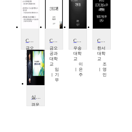
C언어 응용 예제 실습
C언어 프로그래밍
C언어 기초
C프로그래밍언어(심화)
금오
금오
우송
한서
공과
공과
대학
대학
대학
대학
교
교
교
교
이
조
이
임
은
영
용
기
주
민
환
무
실전 C언어 프로그래밍
경운
대학
교
임
헌
영