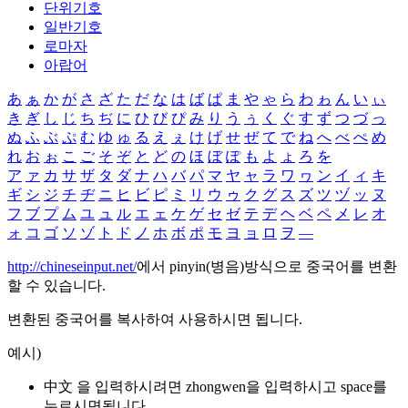
단위기호
일반기호
로마자
아랍어
あ
ぁ
か
が
さ
ざ
た
だ
な
は
ば
ぱ
ま
や
ゃ
ら
わ
ゎ
ん
い
ぃ
き
ぎ
し
じ
ち
ぢ
に
ひ
び
ぴ
み
り
う
ぅ
く
ぐ
す
ず
つ
づ
っ
ぬ
ふ
ぶ
ぷ
む
ゆ
ゅ
る
え
ぇ
け
げ
せ
ぜ
て
で
ね
へ
べ
ぺ
め
れ
お
ぉ
こ
ご
そ
ぞ
と
ど
の
ほ
ぼ
ぽ
も
よ
ょ
ろ
を
ア
ァ
カ
サ
ザ
タ
ダ
ナ
ハ
バ
パ
マ
ヤ
ャ
ラ
ワ
ヮ
ン
イ
ィ
キ
ギ
シ
ジ
チ
ヂ
ニ
ヒ
ビ
ピ
ミ
リ
ウ
ゥ
ク
グ
ス
ズ
ツ
ヅ
ッ
ヌ
フ
ブ
プ
ム
ユ
ュ
ル
エ
ェ
ケ
ゲ
セ
ゼ
テ
デ
ヘ
ベ
ペ
メ
レ
オ
ォ
コ
ゴ
ソ
ゾ
ト
ド
ノ
ホ
ボ
ポ
モ
ヨ
ョ
ロ
ヲ
―
http://chineseinput.net/
에서 pinyin(병음)방식으로 중국어를 변환
할 수 있습니다.
변환된 중국어를 복사하여 사용하시면 됩니다.
예시)
中文 을 입력하시려면
zhongwen
을 입력하시고 space를
누르시면됩니다.