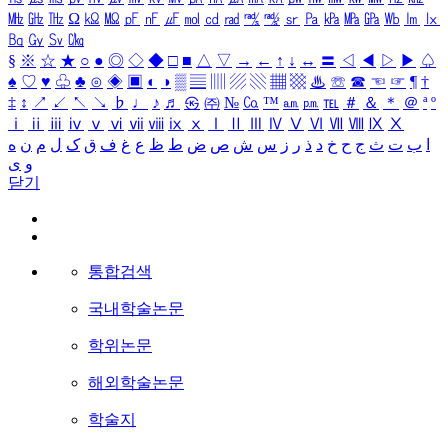
㎒
㎓
㎔
Ω
㏀
㏁
㎊
㎋
㎌
㏖
㏅
㎭
㎮
㎯
㏛
㎩
㎪
㎫
㎬
㏝
㏐
㏓
㏃
㏉
㏜
㏆
§
※
☆
★
○
●
◎
◇
◆
□
■
△
▽
→
←
↑
↓
↔
〓
◁
◀
▷
▶
♤
♠
♡
♥
♧
♣
⊙
◈
▣
◐
◑
▒
▤
▥
▨
▧
▦
▩
♨
☏
☎
☜
☞
¶
†
‡
↕
↗
↙
↖
↘
♭
♩
♪
♬
㉿
㈜
№
㏇
™
㏂
㏘
℡
＃
＆
＊
＠
ª
º
ⅰ
ⅱ
ⅲ
ⅳ
ⅴ
ⅵ
ⅶ
ⅷ
ⅸ
ⅹ
Ⅰ
Ⅱ
Ⅲ
Ⅳ
Ⅴ
Ⅵ
Ⅶ
Ⅷ
Ⅸ
Ⅹ
ا
ب
ت
ث
ج
ح
خ
د
ذ
ر
ز
س
ش
ص
ض
ط
ظ
ع
غ
ف
ق
ک
ل
م
ن
ه
و
ی
닫기
통합검색
국내학술논문
학위논문
해외학술논문
학술지