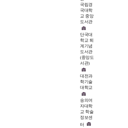
국립경
국대학
교 중앙
도서관
단국대
학교 퇴
계기념
도서관
(중앙도
서관)
대전과
학기술
대학교
숭의여
자대학
교 학술
정보센
터