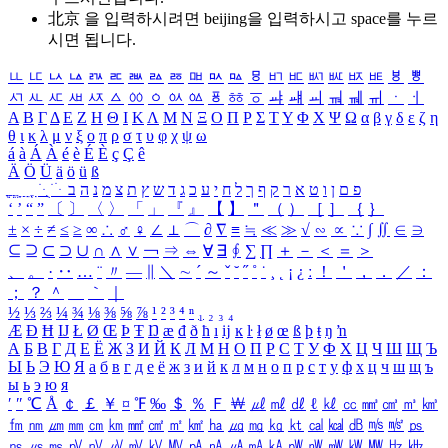
北京 을 입력하시려면
beijing
을 입력하시고 space를 누르
시면 됩니다.
ㅥ
ㅦ
ㅧ
ㅨ
ㅩ
ㅪ
ㅫ
ㅬ
ㅭ
ㅮ
ㅯ
ㅰ
ㅱ
ㅲ
ㅳ
ㅴ
ㅵ
ㅶ
ㅷ
ㅸ
ㅹ
ㅺ
ㅻ
ㅼ
ㅽ
ㅾ
ㅿ
ㆀ
ㆁ
ㆂ
ㆃ
ㆄ
ㆅ
ㆆ
ㆇ
ㆈ
ㆉ
ㆊ
ㆋ
ㆌ
ㆍ
ㆎ
Α
Β
Γ
Δ
Ε
Ζ
Η
Θ
Ι
Κ
Λ
Μ
Ν
Ξ
Ο
Π
Ρ
Σ
Τ
Υ
Φ
Χ
Ψ
Ω
α
β
γ
δ
ε
ζ
η
θ
ι
κ
λ
μ
ν
ξ
ο
π
ρ
σ
τ
υ
φ
χ
ψ
ω
á
à
Á
À
é
è
É
È
ç
Ç
ê
Ä
Ö
Ü
ä
ö
ü
ß
ְ
ֳ
ֲ
ֱ
ָ
ַ
ֵ
ֶ
ִ
ֹ
ּ
ֻ
ׂ
ׁ
ּ
ב
ה
נ
מ
צ
ת
ץ
ש
ד
ג
כ
ע
י
ח
ל
ך
ף
ק
ר
א
ט
ו
ן
ם
פ
‘
’
“
”
〔
〕
〈
〉
「
」
『
』
【
】
＂
（
）
［
］
｛
｝
±
×
÷
≠
≤
≥
∞
∴
♂
♀
∠
⊥
⌒
∂
∇
≡
≒
≪
≫
√
∽
∝
∵
∫
∬
∈
∋
⊆
⊇
⊂
⊃
∪
∩
∧
∨
￢
⇒
⇔
∀
∃
∮
∑
∏
＋
－
＜
＝
＞
、
。
·
‥
…
¨
〃
―
∥
＼
∼
´
～
ˇ
˘
˝
˚
˙
¸
˛
¡
¿
ː
！
＇
，
．
／
：
；
？
＾
＿
｀
｜
½
⅓
⅔
¼
¾
⅛
⅜
⅝
⅞
¹
²
³
⁴
ⁿ
₁
₂
₃
₄
Æ
Ð
Ħ
Ĳ
Ł
Ø
Œ
Þ
Ŧ
Ŋ
æ
đ
ð
ħ
ı
ĳ
ĸ
ŀ
ł
ø
œ
ß
þ
ŧ
ŋ
ŉ
А
Б
В
Г
Д
Е
Ё
Ж
З
И
Й
К
Л
М
Н
О
П
Р
С
Т
У
Ф
Х
Ц
Ч
Ш
Щ
Ъ
Ы
Ь
Э
Ю
Я
а
б
в
г
д
е
ё
ж
з
и
й
к
л
м
н
о
п
р
с
т
у
ф
х
ц
ч
ш
щ
ъ
ы
ь
э
ю
я
′
″
℃
Å
￠
￡
￥
¤
℉
‰
＄
％
Ｆ
￦
㎕
㎖
㎗
ℓ
㎘
㏄
㎣
㎤
㎥
㎦
㎙
㎚
㎛
㎜
㎝
㎞
㎟
㎠
㎡
㎢
㏊
㎍
㎎
㎏
㏏
㎈
㎉
㏈
㎧
㎨
㎰
㎱
㎲
㎳
㎴
㎵
㎶
㎷
㎸
㎹
㎀
㎁
㎂
㎃
㎄
㎺
㎻
㎽
㎾
㎿
㎐
㎑