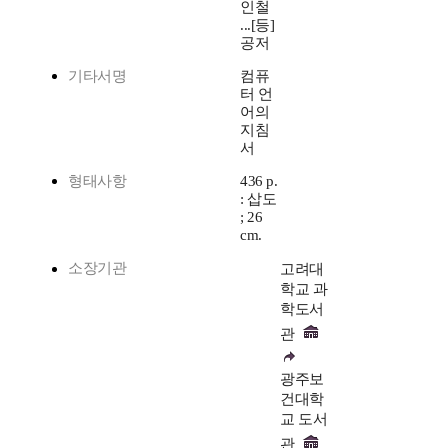
인철
...[등]
공저
기타서명
컴퓨
터 언
어의
지침
서
형태사항
436 p.
: 삽도
; 26
cm.
소장기관
고려대
학교 과
학도서
관
광주보
건대학
교 도서
관