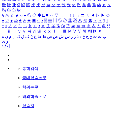
㎒
㎓
㎔
Ω
㏀
㏁
㎊
㎋
㎌
㏖
㏅
㎭
㎮
㎯
㏛
㎩
㎪
㎫
㎬
㏝
㏐
㏓
㏃
㏉
㏜
㏆
§
※
☆
★
○
●
◎
◇
◆
□
■
△
▽
→
←
↑
↓
↔
〓
◁
◀
▷
▶
♤
♠
♡
♥
♧
♣
⊙
◈
▣
◐
◑
▒
▤
▥
▨
▧
▦
▩
♨
☏
☎
☜
☞
¶
†
‡
↕
↗
↙
↖
↘
♭
♩
♪
♬
㉿
㈜
№
㏇
™
㏂
㏘
℡
＃
＆
＊
＠
ª
º
ⅰ
ⅱ
ⅲ
ⅳ
ⅴ
ⅵ
ⅶ
ⅷ
ⅸ
ⅹ
Ⅰ
Ⅱ
Ⅲ
Ⅳ
Ⅴ
Ⅵ
Ⅶ
Ⅷ
Ⅸ
Ⅹ
ه
ن
م
ل
ک
ق
ف
غ
ع
ظ
ط
ض
ص
ش
س
ز
ر
ذ
د
خ
ح
ج
ث
ت
ب
ا
ی
و
닫기
통합검색
국내학술논문
학위논문
해외학술논문
학술지