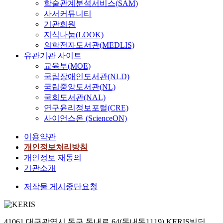
학술관계분석서비스(SAM)
사서커뮤니티
기관회원
지식나눔(LOOK)
의학전자도서관(MEDLIS)
유관기관 사이트
교육부(MOE)
국립장애인도서관(NLD)
국립중앙도서관(NL)
국회도서관(NAL)
연구윤리정보포털(CRE)
사이언스온 (ScienceON)
이용약관
개인정보처리방침
개인정보 재동의
기관소개
저작물 게시중단요청
41061 대구광역시 동구 동내로 64(동내동1119) KERIS빌딩