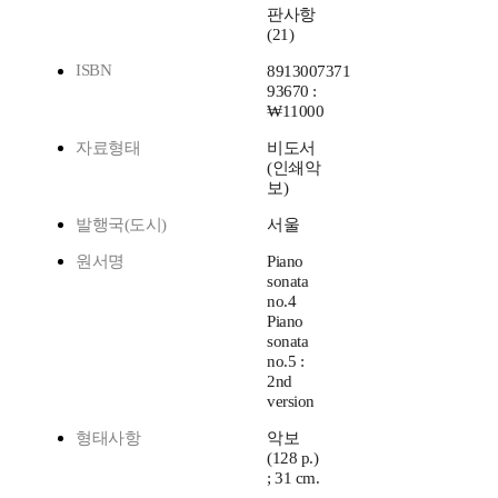
판사항
(21)
ISBN
8913007371
93670 :
₩11000
자료형태
비도서
(인쇄악
보)
발행국(도시)
서울
원서명
Piano
sonata
no.4
Piano
sonata
no.5 :
2nd
version
형태사항
악보
(128 p.)
; 31 cm.