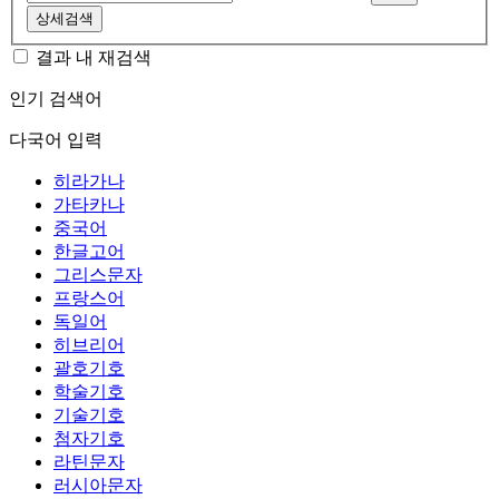
상세검색
결과 내 재검색
인기 검색어
다국어 입력
히라가나
가타카나
중국어
한글고어
그리스문자
프랑스어
독일어
히브리어
괄호기호
학술기호
기술기호
첨자기호
라틴문자
러시아문자