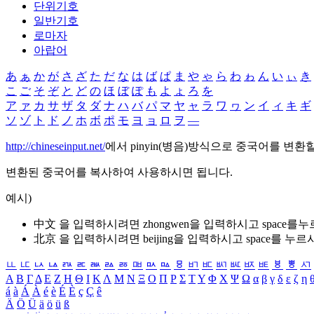
단위기호
일반기호
로마자
아랍어
あ
ぁ
か
が
さ
ざ
た
だ
な
は
ば
ぱ
ま
や
ゃ
ら
わ
ゎ
ん
い
ぃ
き
こ
ご
そ
ぞ
と
ど
の
ほ
ぼ
ぽ
も
よ
ょ
ろ
を
ア
ァ
カ
サ
ザ
タ
ダ
ナ
ハ
バ
パ
マ
ヤ
ャ
ラ
ワ
ヮ
ン
イ
ィ
キ
ギ
ソ
ゾ
ト
ド
ノ
ホ
ボ
ポ
モ
ヨ
ョ
ロ
ヲ
―
http://chineseinput.net/
에서 pinyin(병음)방식으로 중국어를 변환
변환된 중국어를 복사하여 사용하시면 됩니다.
예시)
中文 을 입력하시려면
zhongwen
을 입력하시고 space를
北京 을 입력하시려면
beijing
을 입력하시고 space를 누르
ㅥ
ㅦ
ㅧ
ㅨ
ㅩ
ㅪ
ㅫ
ㅬ
ㅭ
ㅮ
ㅯ
ㅰ
ㅱ
ㅲ
ㅳ
ㅴ
ㅵ
ㅶ
ㅷ
ㅸ
ㅹ
ㅺ
Α
Β
Γ
Δ
Ε
Ζ
Η
Θ
Ι
Κ
Λ
Μ
Ν
Ξ
Ο
Π
Ρ
Σ
Τ
Υ
Φ
Χ
Ψ
Ω
α
β
γ
δ
ε
ζ
η
á
à
Á
À
é
è
É
È
ç
Ç
ê
Ä
Ö
Ü
ä
ö
ü
ß