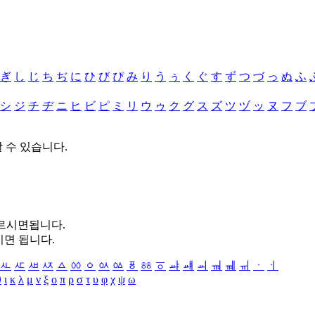
ぎ
し
じ
ち
ぢ
に
ひ
び
ぴ
み
り
う
ぅ
く
ぐ
す
ず
つ
づ
っ
ぬ
ふ
シ
ジ
チ
ヂ
ニ
ヒ
ビ
ピ
ミ
リ
ウ
ゥ
ク
グ
ス
ズ
ツ
ヅ
ッ
ヌ
フ
ブ
할 수 있습니다.
누르시면됩니다.
시면 됩니다.
ㅻ
ㅼ
ㅽ
ㅾ
ㅿ
ㆀ
ㆁ
ㆂ
ㆃ
ㆄ
ㆅ
ㆆ
ㆇ
ㆈ
ㆉ
ㆊ
ㆋ
ㆌ
ㆍ
ㆎ
θ
ι
κ
λ
μ
ν
ξ
ο
π
ρ
σ
τ
υ
φ
χ
ψ
ω