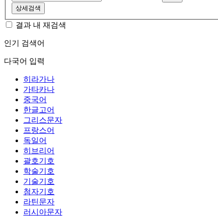
상세검색
결과 내 재검색
인기 검색어
다국어 입력
히라가나
가타카나
중국어
한글고어
그리스문자
프랑스어
독일어
히브리어
괄호기호
학술기호
기술기호
첨자기호
라틴문자
러시아문자