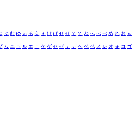
ぶ
ぷ
む
ゆ
ゅ
る
え
ぇ
け
げ
せ
ぜ
て
で
ね
へ
べ
ぺ
め
れ
お
ぉ
プ
ム
ユ
ュ
ル
エ
ェ
ケ
ゲ
セ
ゼ
テ
デ
ヘ
ベ
ペ
メ
レ
オ
ォ
コ
ゴ