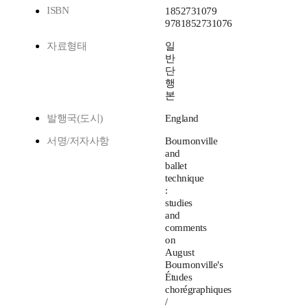
ISBN
1852731079
9781852731076
자료형태
일
반
단
행
본
발행국(도시)
England
서명/저자사항
Bournonville
and
ballet
technique
:
studies
and
comments
on
August
Bournonville's
Études
chorégraphiques
/