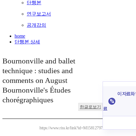
단행본
연구보고서
공개강의
home
단행본 상세
Bournonville and ballet
technique : studies and
comments on August
Bournonville's Études
이 자료와 
chorégraphiques
한글로보기
료
https://www.riss.kr/link?id=M15812797