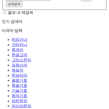
상세검색
결과 내 재검색
인기 검색어
다국어 입력
히라가나
가타카나
중국어
한글고어
그리스문자
프랑스어
독일어
히브리어
괄호기호
학술기호
기술기호
첨자기호
라틴문자
러시아문자