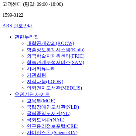
고객센터 (평일: 09:00~18:00)
1599-3122
ARS 번호안내
관련누리집
대학공개강의(KOCW)
학술정보통계시스템(Rinfo)
외국학술지지원센터(FRIC)
학술관계분석서비스(SAM)
사서커뮤니티
기관회원
지식나눔(LOOK)
의학전자도서관(MEDLIS)
유관기관 사이트
교육부(MOE)
국립장애인도서관(NLD)
국립중앙도서관(NL)
국회도서관(NAL)
연구윤리정보포털(CRE)
사이언스온 (ScienceON)