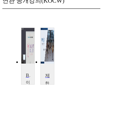
연관 공개강의(KOCW)
Ballet Bollet
제작실습(1)
이
한
화
양
여
대
자
학
대
교
학
고
교
현
김
정
인
희