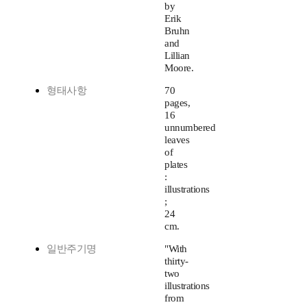
by
Erik
Bruhn
and
Lillian
Moore.
형태사항
70
pages,
16
unnumbered
leaves
of
plates
:
illustrations
;
24
cm.
일반주기명
"With
thirty-
two
illustrations
from