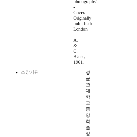
photographs"-
-
Cover.
Originally
published:
London
:
A.
&
C.
Black,
1961.
소장기관
성
균
관
대
학
교
중
앙
학
술
정