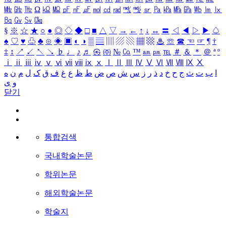
㎒
㎓
㎔
Ω
㏀
㏁
㎊
㎋
㎌
㏖
㏅
㎭
㎮
㎯
㏛
㎩
㎪
㎫
㎬
㏝
㏐
㏓
㏃
㏉
㏜
㏆
§
※
☆
★
○
●
◎
◇
◆
□
■
△
▽
→
←
↑
↓
↔
〓
◁
◀
▷
▶
♤
♠
♡
♥
♧
♣
⊙
◈
▣
◐
◑
▒
▤
▥
▨
▧
▦
▩
♨
☏
☎
☜
☞
¶
†
‡
↕
↗
↙
↖
↘
♭
♩
♪
♬
㉿
㈜
№
㏇
™
㏂
㏘
℡
＃
＆
＊
＠
ª
º
ⅰ
ⅱ
ⅲ
ⅳ
ⅴ
ⅵ
ⅶ
ⅷ
ⅸ
ⅹ
Ⅰ
Ⅱ
Ⅲ
Ⅳ
Ⅴ
Ⅵ
Ⅶ
Ⅷ
Ⅸ
Ⅹ
ا
ب
ت
ث
ج
ح
خ
د
ذ
ر
ز
س
ش
ص
ض
ط
ظ
ع
غ
ف
ق
ک
ل
م
ن
ه
و
ی
닫기
통합검색
국내학술논문
학위논문
해외학술논문
학술지