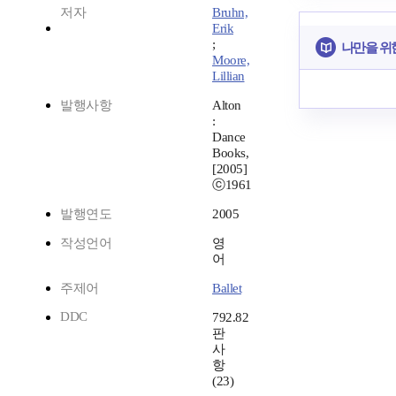
저자
Bruhn,
Erik
;
나만을 위
Moore,
Lillian
발행사항
Alton
:
Dance
Books,
[2005]
ⓒ1961
발행연도
2005
작성언어
영
어
주제어
Ballet
DDC
792.82
판
사
항
(23)