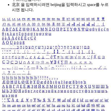
北京 을 입력하시려면
beijing
을 입력하시고 space를 누르
시면 됩니다.
ㅥ
ㅦ
ㅧ
ㅨ
ㅩ
ㅪ
ㅫ
ㅬ
ㅭ
ㅮ
ㅯ
ㅰ
ㅱ
ㅲ
ㅳ
ㅴ
ㅵ
ㅶ
ㅷ
ㅸ
ㅹ
ㅺ
ㅻ
ㅼ
ㅽ
ㅾ
ㅿ
ㆀ
ㆁ
ㆂ
ㆃ
ㆄ
ㆅ
ㆆ
ㆇ
ㆈ
ㆉ
ㆊ
ㆋ
ㆌ
ㆍ
ㆎ
Α
Β
Γ
Δ
Ε
Ζ
Η
Θ
Ι
Κ
Λ
Μ
Ν
Ξ
Ο
Π
Ρ
Σ
Τ
Υ
Φ
Χ
Ψ
Ω
α
β
γ
δ
ε
ζ
η
θ
ι
κ
λ
μ
ν
ξ
ο
π
ρ
σ
τ
υ
φ
χ
ψ
ω
á
à
Á
À
é
è
É
È
ç
Ç
ê
Ä
Ö
Ü
ä
ö
ü
ß
ְ
ֳ
ֲ
ֱ
ָ
ַ
ֵ
ֶ
ִ
ֹ
ּ
ֻ
ׂ
ׁ
ּ
ב
ה
נ
מ
צ
ת
ץ
ש
ד
ג
כ
ע
י
ח
ל
ך
ף
ק
ר
א
ט
ו
ן
ם
פ
‘
’
“
”
〔
〕
〈
〉
「
」
『
』
【
】
＂
（
）
［
］
｛
｝
±
×
÷
≠
≤
≥
∞
∴
♂
♀
∠
⊥
⌒
∂
∇
≡
≒
≪
≫
√
∽
∝
∵
∫
∬
∈
∋
⊆
⊇
⊂
⊃
∪
∩
∧
∨
￢
⇒
⇔
∀
∃
∮
∑
∏
＋
－
＜
＝
＞
、
。
·
‥
…
¨
〃
―
∥
＼
∼
´
～
ˇ
˘
˝
˚
˙
¸
˛
¡
¿
ː
！
＇
，
．
／
：
；
？
＾
＿
｀
｜
½
⅓
⅔
¼
¾
⅛
⅜
⅝
⅞
¹
²
³
⁴
ⁿ
₁
₂
₃
₄
Æ
Ð
Ħ
Ĳ
Ł
Ø
Œ
Þ
Ŧ
Ŋ
æ
đ
ð
ħ
ı
ĳ
ĸ
ŀ
ł
ø
œ
ß
þ
ŧ
ŋ
ŉ
А
Б
В
Г
Д
Е
Ё
Ж
З
И
Й
К
Л
М
Н
О
П
Р
С
Т
У
Ф
Х
Ц
Ч
Ш
Щ
Ъ
Ы
Ь
Э
Ю
Я
а
б
в
г
д
е
ё
ж
з
и
й
к
л
м
н
о
п
р
с
т
у
ф
х
ц
ч
ш
щ
ъ
ы
ь
э
ю
я
′
″
℃
Å
￠
￡
￥
¤
℉
‰
＄
％
Ｆ
￦
㎕
㎖
㎗
ℓ
㎘
㏄
㎣
㎤
㎥
㎦
㎙
㎚
㎛
㎜
㎝
㎞
㎟
㎠
㎡
㎢
㏊
㎍
㎎
㎏
㏏
㎈
㎉
㏈
㎧
㎨
㎰
㎱
㎲
㎳
㎴
㎵
㎶
㎷
㎸
㎹
㎀
㎁
㎂
㎃
㎄
㎺
㎻
㎽
㎾
㎿
㎐
㎑