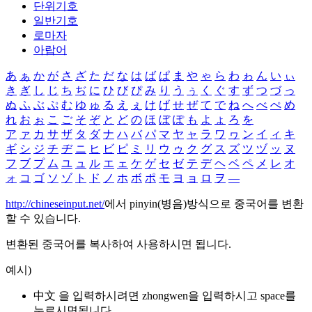
단위기호
일반기호
로마자
아랍어
あ
ぁ
か
が
さ
ざ
た
だ
な
は
ば
ぱ
ま
や
ゃ
ら
わ
ゎ
ん
い
ぃ
き
ぎ
し
じ
ち
ぢ
に
ひ
び
ぴ
み
り
う
ぅ
く
ぐ
す
ず
つ
づ
っ
ぬ
ふ
ぶ
ぷ
む
ゆ
ゅ
る
え
ぇ
け
げ
せ
ぜ
て
で
ね
へ
べ
ぺ
め
れ
お
ぉ
こ
ご
そ
ぞ
と
ど
の
ほ
ぼ
ぽ
も
よ
ょ
ろ
を
ア
ァ
カ
サ
ザ
タ
ダ
ナ
ハ
バ
パ
マ
ヤ
ャ
ラ
ワ
ヮ
ン
イ
ィ
キ
ギ
シ
ジ
チ
ヂ
ニ
ヒ
ビ
ピ
ミ
リ
ウ
ゥ
ク
グ
ス
ズ
ツ
ヅ
ッ
ヌ
フ
ブ
プ
ム
ユ
ュ
ル
エ
ェ
ケ
ゲ
セ
ゼ
テ
デ
ヘ
ベ
ペ
メ
レ
オ
ォ
コ
ゴ
ソ
ゾ
ト
ド
ノ
ホ
ボ
ポ
モ
ヨ
ョ
ロ
ヲ
―
http://chineseinput.net/
에서 pinyin(병음)방식으로 중국어를 변환
할 수 있습니다.
변환된 중국어를 복사하여 사용하시면 됩니다.
예시)
中文 을 입력하시려면
zhongwen
을 입력하시고 space를
누르시면됩니다.