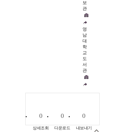
보
관
영
남
대
학
교
도
서
관
0
0
0
상세조회
다운로드
내보내기