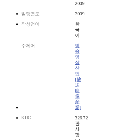
2009
발행연도
2009
작성언어
한
국
어
주제어
방
송
영
상
산
업
[放
送
映
像
産
業]
KDC
326.72
판
사
항