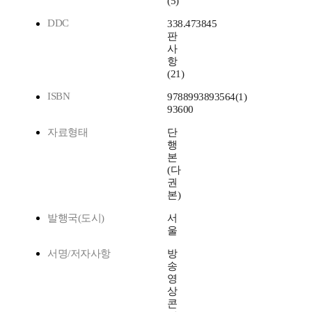
(5)
DDC
338.473845
판
사
항
(21)
ISBN
9788993893564(1)
93600
자료형태
단
행
본
(다
권
본)
발행국(도시)
서
울
서명/저자사항
방
송
영
상
콘