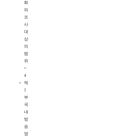
화
와
조
사
대
상
의
범
위
=
4
제
1
부
국
내
방
송
영