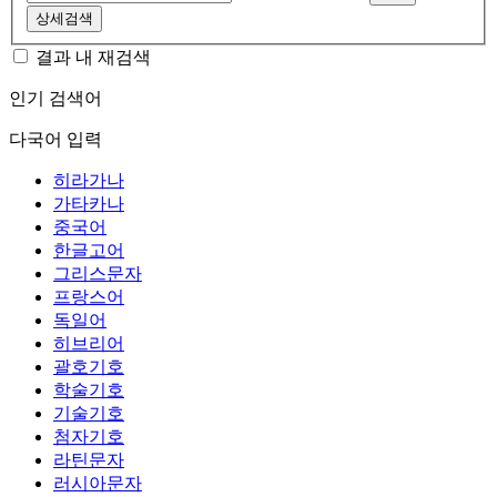
상세검색
결과 내 재검색
인기 검색어
다국어 입력
히라가나
가타카나
중국어
한글고어
그리스문자
프랑스어
독일어
히브리어
괄호기호
학술기호
기술기호
첨자기호
라틴문자
러시아문자