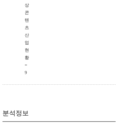
상
콘
텐
츠
산
업
현
황
=
9
분석정보