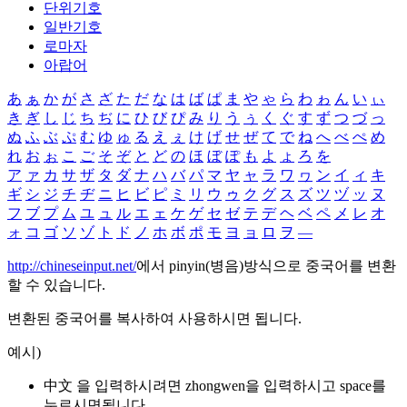
단위기호
일반기호
로마자
아랍어
あ
ぁ
か
が
さ
ざ
た
だ
な
は
ば
ぱ
ま
や
ゃ
ら
わ
ゎ
ん
い
ぃ
き
ぎ
し
じ
ち
ぢ
に
ひ
び
ぴ
み
り
う
ぅ
く
ぐ
す
ず
つ
づ
っ
ぬ
ふ
ぶ
ぷ
む
ゆ
ゅ
る
え
ぇ
け
げ
せ
ぜ
て
で
ね
へ
べ
ぺ
め
れ
お
ぉ
こ
ご
そ
ぞ
と
ど
の
ほ
ぼ
ぽ
も
よ
ょ
ろ
を
ア
ァ
カ
サ
ザ
タ
ダ
ナ
ハ
バ
パ
マ
ヤ
ャ
ラ
ワ
ヮ
ン
イ
ィ
キ
ギ
シ
ジ
チ
ヂ
ニ
ヒ
ビ
ピ
ミ
リ
ウ
ゥ
ク
グ
ス
ズ
ツ
ヅ
ッ
ヌ
フ
ブ
プ
ム
ユ
ュ
ル
エ
ェ
ケ
ゲ
セ
ゼ
テ
デ
ヘ
ベ
ペ
メ
レ
オ
ォ
コ
ゴ
ソ
ゾ
ト
ド
ノ
ホ
ボ
ポ
モ
ヨ
ョ
ロ
ヲ
―
http://chineseinput.net/
에서 pinyin(병음)방식으로 중국어를 변환
할 수 있습니다.
변환된 중국어를 복사하여 사용하시면 됩니다.
예시)
中文 을 입력하시려면
zhongwen
을 입력하시고 space를
누르시면됩니다.