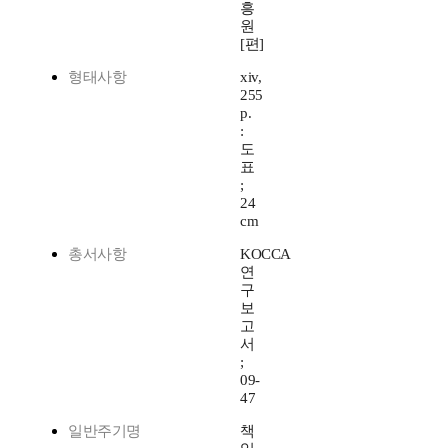
흥
원
[편]
형태사항
xiv,
255
p.
:
도
표
;
24
cm
총서사항
KOCCA
연
구
보
고
서
;
09-
47
일반주기명
책