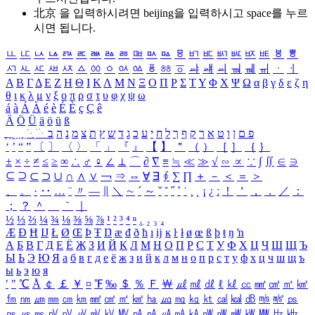
北京 을 입력하시려면
beijing
을 입력하시고 space를 누르
시면 됩니다.
ㅥ
ㅦ
ㅧ
ㅨ
ㅩ
ㅪ
ㅫ
ㅬ
ㅭ
ㅮ
ㅯ
ㅰ
ㅱ
ㅲ
ㅳ
ㅴ
ㅵ
ㅶ
ㅷ
ㅸ
ㅹ
ㅺ
ㅻ
ㅼ
ㅽ
ㅾ
ㅿ
ㆀ
ㆁ
ㆂ
ㆃ
ㆄ
ㆅ
ㆆ
ㆇ
ㆈ
ㆉ
ㆊ
ㆋ
ㆌ
ㆍ
ㆎ
Α
Β
Γ
Δ
Ε
Ζ
Η
Θ
Ι
Κ
Λ
Μ
Ν
Ξ
Ο
Π
Ρ
Σ
Τ
Υ
Φ
Χ
Ψ
Ω
α
β
γ
δ
ε
ζ
η
θ
ι
κ
λ
μ
ν
ξ
ο
π
ρ
σ
τ
υ
φ
χ
ψ
ω
á
à
Á
À
é
è
É
È
ç
Ç
ê
Ä
Ö
Ü
ä
ö
ü
ß
ְ
ֳ
ֲ
ֱ
ָ
ַ
ֵ
ֶ
ִ
ֹ
ּ
ֻ
ׂ
ׁ
ּ
ב
ה
נ
מ
צ
ת
ץ
ש
ד
ג
כ
ע
י
ח
ל
ך
ף
ק
ר
א
ט
ו
ן
ם
פ
‘
’
“
”
〔
〕
〈
〉
「
」
『
』
【
】
＂
（
）
［
］
｛
｝
±
×
÷
≠
≤
≥
∞
∴
♂
♀
∠
⊥
⌒
∂
∇
≡
≒
≪
≫
√
∽
∝
∵
∫
∬
∈
∋
⊆
⊇
⊂
⊃
∪
∩
∧
∨
￢
⇒
⇔
∀
∃
∮
∑
∏
＋
－
＜
＝
＞
、
。
·
‥
…
¨
〃
―
∥
＼
∼
´
～
ˇ
˘
˝
˚
˙
¸
˛
¡
¿
ː
！
＇
，
．
／
：
；
？
＾
＿
｀
｜
½
⅓
⅔
¼
¾
⅛
⅜
⅝
⅞
¹
²
³
⁴
ⁿ
₁
₂
₃
₄
Æ
Ð
Ħ
Ĳ
Ł
Ø
Œ
Þ
Ŧ
Ŋ
æ
đ
ð
ħ
ı
ĳ
ĸ
ŀ
ł
ø
œ
ß
þ
ŧ
ŋ
ŉ
А
Б
В
Г
Д
Е
Ё
Ж
З
И
Й
К
Л
М
Н
О
П
Р
С
Т
У
Ф
Х
Ц
Ч
Ш
Щ
Ъ
Ы
Ь
Э
Ю
Я
а
б
в
г
д
е
ё
ж
з
и
й
к
л
м
н
о
п
р
с
т
у
ф
х
ц
ч
ш
щ
ъ
ы
ь
э
ю
я
′
″
℃
Å
￠
￡
￥
¤
℉
‰
＄
％
Ｆ
￦
㎕
㎖
㎗
ℓ
㎘
㏄
㎣
㎤
㎥
㎦
㎙
㎚
㎛
㎜
㎝
㎞
㎟
㎠
㎡
㎢
㏊
㎍
㎎
㎏
㏏
㎈
㎉
㏈
㎧
㎨
㎰
㎱
㎲
㎳
㎴
㎵
㎶
㎷
㎸
㎹
㎀
㎁
㎂
㎃
㎄
㎺
㎻
㎽
㎾
㎿
㎐
㎑