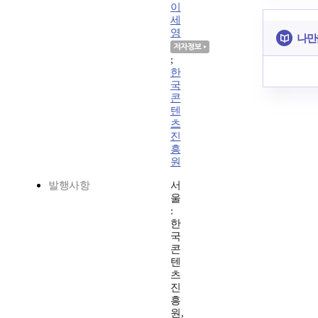
이
세
영
나만
;
한
국
콘
텐
츠
진
흥
원
발행사항
서
울
:
한
국
콘
텐
츠
진
흥
원,