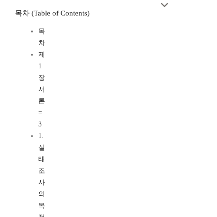
목차 (Table of Contents)
목
차
제
1
장
서
론
=
3
1.
실
태
조
사
의
목