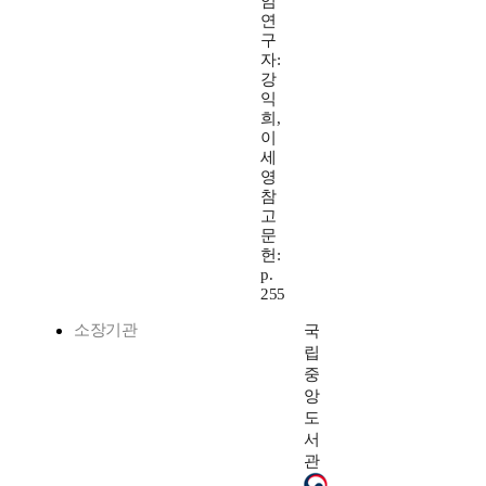
임
연
구
자:
강
익
희,
이
세
영
참
고
문
헌:
p.
255
소장기관
국
립
중
앙
도
서
관