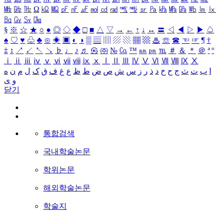
㎒
㎓
㎔
Ω
㏀
㏁
㎊
㎋
㎌
㏖
㏅
㎭
㎮
㎯
㏛
㎩
㎪
㎫
㎬
㏝
㏐
㏓
㏃
㏉
㏜
㏆
§
※
☆
★
○
●
◎
◇
◆
□
■
△
▽
→
←
↑
↓
↔
〓
◁
◀
▷
▶
♤
♠
♡
♥
♧
♣
⊙
◈
▣
◐
◑
▒
▤
▥
▨
▧
▦
▩
♨
☏
☎
☜
☞
¶
†
‡
↕
↗
↙
↖
↘
♭
♩
♪
♬
㉿
㈜
№
㏇
™
㏂
㏘
℡
＃
＆
＊
＠
ª
º
ⅰ
ⅱ
ⅲ
ⅳ
ⅴ
ⅵ
ⅶ
ⅷ
ⅸ
ⅹ
Ⅰ
Ⅱ
Ⅲ
Ⅳ
Ⅴ
Ⅵ
Ⅶ
Ⅷ
Ⅸ
Ⅹ
ا
ب
ت
ث
ج
ح
خ
د
ذ
ر
ز
س
ش
ص
ض
ط
ظ
ع
غ
ف
ق
ک
ل
م
ن
ه
و
ی
닫기
통합검색
국내학술논문
학위논문
해외학술논문
학술지