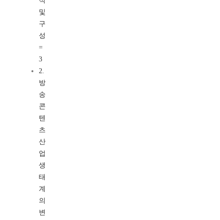
적
및
구
성
=
3
2.
방
송
콘
텐
츠
산
업
생
태
계
의
변