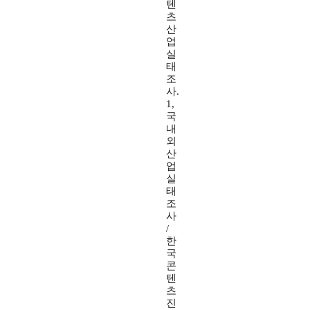
텐
츠
산
업
실
태
조
사.
1,
국
내
외
산
업
실
태
조
사
/
한
국
콘
텐
츠
진