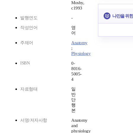
Mosby,
c1993
나만을 위한
발행연도
-
작성언어
영
어
주제어
Anatomy
;
Physiology
ISBN
0-
8016-
5005-
4
자료형태
일
반
단
행
본
서명/저자사항
Anatomy
and
physiology