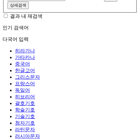
상세검색
결과 내 재검색
인기 검색어
다국어 입력
히라가나
가타카나
중국어
한글고어
그리스문자
프랑스어
독일어
히브리어
괄호기호
학술기호
기술기호
첨자기호
라틴문자
러시아문자