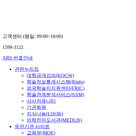
교
릭
송
대
제
학
호
교
최
철
고객센터 (평일: 09:00~18:00)
희
1599-3122
ARS 번호안내
관련누리집
대학공개강의(KOCW)
학술정보통계시스템(Rinfo)
외국학술지지원센터(FRIC)
학술관계분석서비스(SAM)
사서커뮤니티
기관회원
지식나눔(LOOK)
의학전자도서관(MEDLIS)
유관기관 사이트
교육부(MOE)