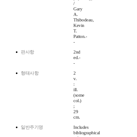
/
Gary
A.
Thibodeau,
Kevin
T.
Patton.-
-
판사항
2nd
ed.-
-
형태사항
2
v.
:
ill.
(some
col.)
;
29
cm.
일반주기명
Includes
bibliographical