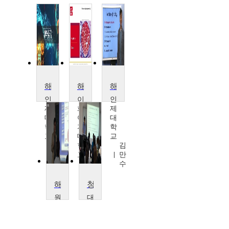
해부 생리학
해부생리학 II
해부생리학
인
이
인
제
화
제
대
여
대
학
자
학
교
대
교
조
학
김
현
교
만
박
수
소
연
해부생리학
청각기관의 해부 및 생리
원
대
광
구
대
가
학
톨