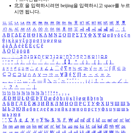
北京 을 입력하시려면
beijing
을 입력하시고 space를 누르
시면 됩니다.
ㅥ
ㅦ
ㅧ
ㅨ
ㅩ
ㅪ
ㅫ
ㅬ
ㅭ
ㅮ
ㅯ
ㅰ
ㅱ
ㅲ
ㅳ
ㅴ
ㅵ
ㅶ
ㅷ
ㅸ
ㅹ
ㅺ
ㅻ
ㅼ
ㅽ
ㅾ
ㅿ
ㆀ
ㆁ
ㆂ
ㆃ
ㆄ
ㆅ
ㆆ
ㆇ
ㆈ
ㆉ
ㆊ
ㆋ
ㆌ
ㆍ
ㆎ
Α
Β
Γ
Δ
Ε
Ζ
Η
Θ
Ι
Κ
Λ
Μ
Ν
Ξ
Ο
Π
Ρ
Σ
Τ
Υ
Φ
Χ
Ψ
Ω
α
β
γ
δ
ε
ζ
η
θ
ι
κ
λ
μ
ν
ξ
ο
π
ρ
σ
τ
υ
φ
χ
ψ
ω
á
à
Á
À
é
è
É
È
ç
Ç
ê
Ä
Ö
Ü
ä
ö
ü
ß
ְ
ֳ
ֲ
ֱ
ָ
ַ
ֵ
ֶ
ִ
ֹ
ּ
ֻ
ׂ
ׁ
ּ
ב
ה
נ
מ
צ
ת
ץ
ש
ד
ג
כ
ע
י
ח
ל
ך
ף
ק
ר
א
ט
ו
ן
ם
פ
‘
’
“
”
〔
〕
〈
〉
「
」
『
』
【
】
＂
（
）
［
］
｛
｝
±
×
÷
≠
≤
≥
∞
∴
♂
♀
∠
⊥
⌒
∂
∇
≡
≒
≪
≫
√
∽
∝
∵
∫
∬
∈
∋
⊆
⊇
⊂
⊃
∪
∩
∧
∨
￢
⇒
⇔
∀
∃
∮
∑
∏
＋
－
＜
＝
＞
、
。
·
‥
…
¨
〃
―
∥
＼
∼
´
～
ˇ
˘
˝
˚
˙
¸
˛
¡
¿
ː
！
＇
，
．
／
：
；
？
＾
＿
｀
｜
½
⅓
⅔
¼
¾
⅛
⅜
⅝
⅞
¹
²
³
⁴
ⁿ
₁
₂
₃
₄
Æ
Ð
Ħ
Ĳ
Ł
Ø
Œ
Þ
Ŧ
Ŋ
æ
đ
ð
ħ
ı
ĳ
ĸ
ŀ
ł
ø
œ
ß
þ
ŧ
ŋ
ŉ
А
Б
В
Г
Д
Е
Ё
Ж
З
И
Й
К
Л
М
Н
О
П
Р
С
Т
У
Ф
Х
Ц
Ч
Ш
Щ
Ъ
Ы
Ь
Э
Ю
Я
а
б
в
г
д
е
ё
ж
з
и
й
к
л
м
н
о
п
р
с
т
у
ф
х
ц
ч
ш
щ
ъ
ы
ь
э
ю
я
′
″
℃
Å
￠
￡
￥
¤
℉
‰
＄
％
Ｆ
￦
㎕
㎖
㎗
ℓ
㎘
㏄
㎣
㎤
㎥
㎦
㎙
㎚
㎛
㎜
㎝
㎞
㎟
㎠
㎡
㎢
㏊
㎍
㎎
㎏
㏏
㎈
㎉
㏈
㎧
㎨
㎰
㎱
㎲
㎳
㎴
㎵
㎶
㎷
㎸
㎹
㎀
㎁
㎂
㎃
㎄
㎺
㎻
㎽
㎾
㎿
㎐
㎑