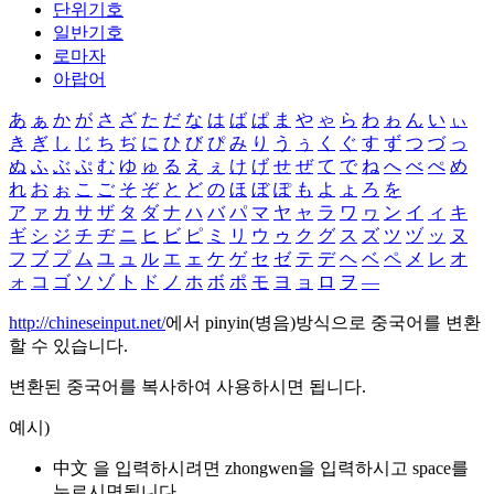
단위기호
일반기호
로마자
아랍어
あ
ぁ
か
が
さ
ざ
た
だ
な
は
ば
ぱ
ま
や
ゃ
ら
わ
ゎ
ん
い
ぃ
き
ぎ
し
じ
ち
ぢ
に
ひ
び
ぴ
み
り
う
ぅ
く
ぐ
す
ず
つ
づ
っ
ぬ
ふ
ぶ
ぷ
む
ゆ
ゅ
る
え
ぇ
け
げ
せ
ぜ
て
で
ね
へ
べ
ぺ
め
れ
お
ぉ
こ
ご
そ
ぞ
と
ど
の
ほ
ぼ
ぽ
も
よ
ょ
ろ
を
ア
ァ
カ
サ
ザ
タ
ダ
ナ
ハ
バ
パ
マ
ヤ
ャ
ラ
ワ
ヮ
ン
イ
ィ
キ
ギ
シ
ジ
チ
ヂ
ニ
ヒ
ビ
ピ
ミ
リ
ウ
ゥ
ク
グ
ス
ズ
ツ
ヅ
ッ
ヌ
フ
ブ
プ
ム
ユ
ュ
ル
エ
ェ
ケ
ゲ
セ
ゼ
テ
デ
ヘ
ベ
ペ
メ
レ
オ
ォ
コ
ゴ
ソ
ゾ
ト
ド
ノ
ホ
ボ
ポ
モ
ヨ
ョ
ロ
ヲ
―
http://chineseinput.net/
에서 pinyin(병음)방식으로 중국어를 변환
할 수 있습니다.
변환된 중국어를 복사하여 사용하시면 됩니다.
예시)
中文 을 입력하시려면
zhongwen
을 입력하시고 space를
누르시면됩니다.