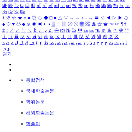
㎒
㎓
㎔
Ω
㏀
㏁
㎊
㎋
㎌
㏖
㏅
㎭
㎮
㎯
㏛
㎩
㎪
㎫
㎬
㏝
㏐
㏓
㏃
㏉
㏜
㏆
§
※
☆
★
○
●
◎
◇
◆
□
■
△
▽
→
←
↑
↓
↔
〓
◁
◀
▷
▶
♤
♠
♡
♥
♧
♣
⊙
◈
▣
◐
◑
▒
▤
▥
▨
▧
▦
▩
♨
☏
☎
☜
☞
¶
†
‡
↕
↗
↙
↖
↘
♭
♩
♪
♬
㉿
㈜
№
㏇
™
㏂
㏘
℡
＃
＆
＊
＠
ª
º
ⅰ
ⅱ
ⅲ
ⅳ
ⅴ
ⅵ
ⅶ
ⅷ
ⅸ
ⅹ
Ⅰ
Ⅱ
Ⅲ
Ⅳ
Ⅴ
Ⅵ
Ⅶ
Ⅷ
Ⅸ
Ⅹ
ا
ب
ت
ث
ج
ح
خ
د
ذ
ر
ز
س
ش
ص
ض
ط
ظ
ع
غ
ف
ق
ک
ل
م
ن
ه
و
ی
닫기
통합검색
국내학술논문
학위논문
해외학술논문
학술지