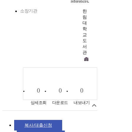
references.
소장기관
한
림
대
학
교
도
서
관
0
0
0
상세조회
다운로드
내보내기
복사/대출신청