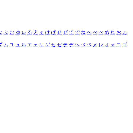
ぶ
ぷ
む
ゆ
ゅ
る
え
ぇ
け
げ
せ
ぜ
て
で
ね
へ
べ
ぺ
め
れ
お
ぉ
プ
ム
ユ
ュ
ル
エ
ェ
ケ
ゲ
セ
ゼ
テ
デ
ヘ
ベ
ペ
メ
レ
オ
ォ
コ
ゴ