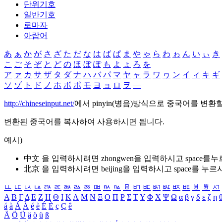
단위기호
일반기호
로마자
아랍어
あ
ぁ
か
が
さ
ざ
た
だ
な
は
ば
ぱ
ま
や
ゃ
ら
わ
ゎ
ん
い
ぃ
き
こ
ご
そ
ぞ
と
ど
の
ほ
ぼ
ぽ
も
よ
ょ
ろ
を
ア
ァ
カ
サ
ザ
タ
ダ
ナ
ハ
バ
パ
マ
ヤ
ャ
ラ
ワ
ヮ
ン
イ
ィ
キ
ギ
ソ
ゾ
ト
ド
ノ
ホ
ボ
ポ
モ
ヨ
ョ
ロ
ヲ
―
http://chineseinput.net/
에서 pinyin(병음)방식으로 중국어를 변환
변환된 중국어를 복사하여 사용하시면 됩니다.
예시)
中文 을 입력하시려면
zhongwen
을 입력하시고 space를
北京 을 입력하시려면
beijing
을 입력하시고 space를 누르
ㅥ
ㅦ
ㅧ
ㅨ
ㅩ
ㅪ
ㅫ
ㅬ
ㅭ
ㅮ
ㅯ
ㅰ
ㅱ
ㅲ
ㅳ
ㅴ
ㅵ
ㅶ
ㅷ
ㅸ
ㅹ
ㅺ
Α
Β
Γ
Δ
Ε
Ζ
Η
Θ
Ι
Κ
Λ
Μ
Ν
Ξ
Ο
Π
Ρ
Σ
Τ
Υ
Φ
Χ
Ψ
Ω
α
β
γ
δ
ε
ζ
η
á
à
Á
À
é
è
É
È
ç
Ç
ê
Ä
Ö
Ü
ä
ö
ü
ß