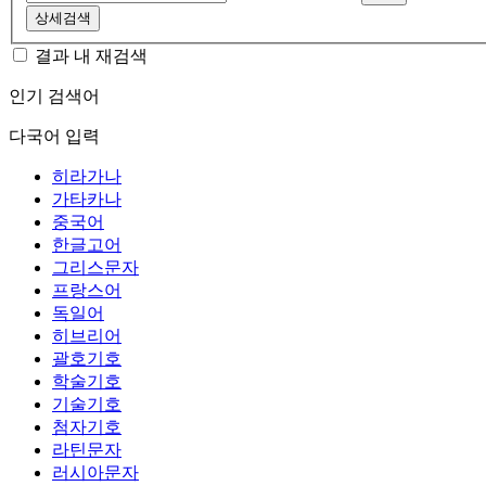
상세검색
결과 내 재검색
인기 검색어
다국어 입력
히라가나
가타카나
중국어
한글고어
그리스문자
프랑스어
독일어
히브리어
괄호기호
학술기호
기술기호
첨자기호
라틴문자
러시아문자