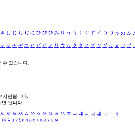
ぎ
し
じ
ち
ぢ
に
ひ
び
ぴ
み
り
う
ぅ
く
ぐ
す
ず
つ
づ
っ
ぬ
ふ
シ
ジ
チ
ヂ
ニ
ヒ
ビ
ピ
ミ
リ
ウ
ゥ
ク
グ
ス
ズ
ツ
ヅ
ッ
ヌ
フ
ブ
할 수 있습니다.
누르시면됩니다.
시면 됩니다.
ㅻ
ㅼ
ㅽ
ㅾ
ㅿ
ㆀ
ㆁ
ㆂ
ㆃ
ㆄ
ㆅ
ㆆ
ㆇ
ㆈ
ㆉ
ㆊ
ㆋ
ㆌ
ㆍ
ㆎ
θ
ι
κ
λ
μ
ν
ξ
ο
π
ρ
σ
τ
υ
φ
χ
ψ
ω