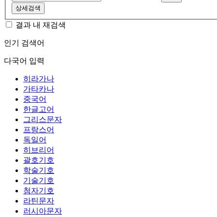
상세검색
결과 내 재검색
인기 검색어
다국어 입력
히라가나
가타카나
중국어
한글고어
그리스문자
프랑스어
독일어
히브리어
괄호기호
학술기호
기술기호
첨자기호
라틴문자
러시아문자