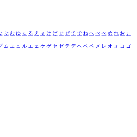
ぶ
ぷ
む
ゆ
ゅ
る
え
ぇ
け
げ
せ
ぜ
て
で
ね
へ
べ
ぺ
め
れ
お
ぉ
プ
ム
ユ
ュ
ル
エ
ェ
ケ
ゲ
セ
ゼ
テ
デ
ヘ
ベ
ペ
メ
レ
オ
ォ
コ
ゴ