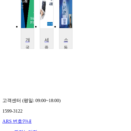
개인과세무회계
세무회계
소자본창업경영
국
중
동
민
앙
명
대
대
대
학
학
학
교
교
교
황
황
김
규
명
상
영
철
길
고객센터 (평일: 09:00~18:00)
1599-3122
ARS 번호안내