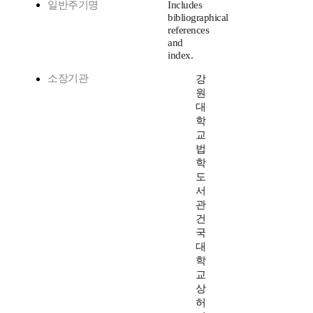
일반주기명
Includes
bibliographical
references
and
index.
소장기관
강
원
대
학
교
법
학
도
서
관
건
국
대
학
교
상
허