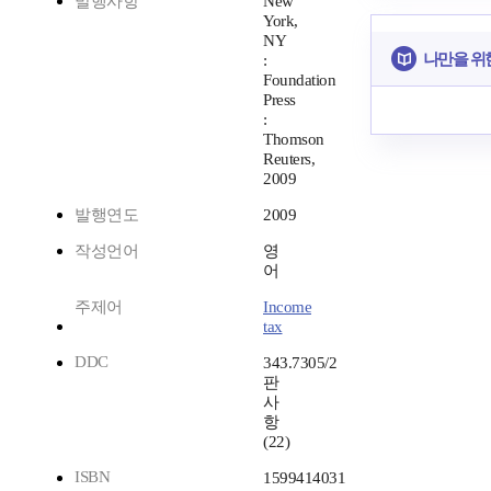
발행사항
New
York,
NY
나만을 위
:
Foundation
Press
:
Thomson
Reuters,
2009
발행연도
2009
작성언어
영
어
주제어
Income
tax
DDC
343.7305/2
판
사
항
(22)
ISBN
1599414031