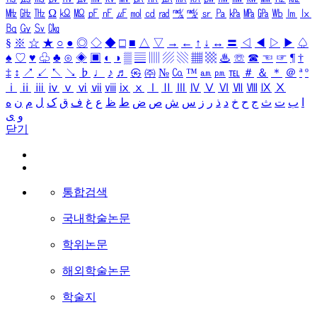
㎒
㎓
㎔
Ω
㏀
㏁
㎊
㎋
㎌
㏖
㏅
㎭
㎮
㎯
㏛
㎩
㎪
㎫
㎬
㏝
㏐
㏓
㏃
㏉
㏜
㏆
§
※
☆
★
○
●
◎
◇
◆
□
■
△
▽
→
←
↑
↓
↔
〓
◁
◀
▷
▶
♤
♠
♡
♥
♧
♣
⊙
◈
▣
◐
◑
▒
▤
▥
▨
▧
▦
▩
♨
☏
☎
☜
☞
¶
†
‡
↕
↗
↙
↖
↘
♭
♩
♪
♬
㉿
㈜
№
㏇
™
㏂
㏘
℡
＃
＆
＊
＠
ª
º
ⅰ
ⅱ
ⅲ
ⅳ
ⅴ
ⅵ
ⅶ
ⅷ
ⅸ
ⅹ
Ⅰ
Ⅱ
Ⅲ
Ⅳ
Ⅴ
Ⅵ
Ⅶ
Ⅷ
Ⅸ
Ⅹ
ا
ب
ت
ث
ج
ح
خ
د
ذ
ر
ز
س
ش
ص
ض
ط
ظ
ع
غ
ف
ق
ک
ل
م
ن
ه
و
ی
닫기
통합검색
국내학술논문
학위논문
해외학술논문
학술지