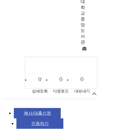
대
학
교
중
앙
도
서
관
0
0
0
상세조회
다운로드
내보내기
복사/대출신청
인용하기