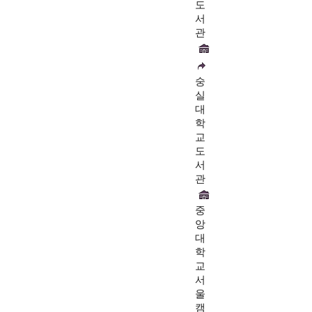
도
서
관
숭
실
대
학
교
도
서
관
중
앙
대
학
교
서
울
캠