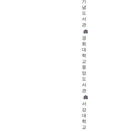
기
념
도
서
관
경
희
대
학
교
중
앙
도
서
관
서
강
대
학
교