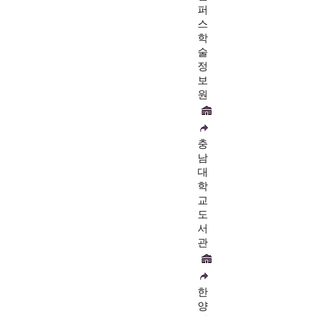
퍼
스
학
술
정
보
원
충
남
대
학
교
도
서
관
한
양