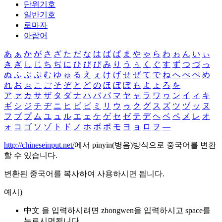
단위기호
일반기호
로마자
아랍어
あ
ぁ
か
が
さ
ざ
た
だ
な
は
ば
ぱ
ま
や
ゃ
ら
わ
ゎ
ん
い
ぃ
き
ぎ
し
じ
ち
ぢ
に
ひ
び
ぴ
み
り
う
ぅ
く
ぐ
す
ず
つ
づ
っ
ぬ
ふ
ぶ
ぷ
む
ゆ
ゅ
る
え
ぇ
け
げ
せ
ぜ
て
で
ね
へ
べ
ぺ
め
れ
お
ぉ
こ
ご
そ
ぞ
と
ど
の
ほ
ぼ
ぽ
も
よ
ょ
ろ
を
ア
ァ
カ
サ
ザ
タ
ダ
ナ
ハ
バ
パ
マ
ヤ
ャ
ラ
ワ
ヮ
ン
イ
ィ
キ
ギ
シ
ジ
チ
ヂ
ニ
ヒ
ビ
ピ
ミ
リ
ウ
ゥ
ク
グ
ス
ズ
ツ
ヅ
ッ
ヌ
フ
ブ
プ
ム
ユ
ュ
ル
エ
ェ
ケ
ゲ
セ
ゼ
テ
デ
ヘ
ベ
ペ
メ
レ
オ
ォ
コ
ゴ
ソ
ゾ
ト
ド
ノ
ホ
ボ
ポ
モ
ヨ
ョ
ロ
ヲ
―
http://chineseinput.net/
에서 pinyin(병음)방식으로 중국어를 변환
할 수 있습니다.
변환된 중국어를 복사하여 사용하시면 됩니다.
예시)
中文 을 입력하시려면
zhongwen
을 입력하시고 space를
누르시면됩니다.