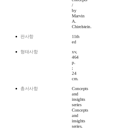
/
by
Marvin
A.
Chirelstein.
판사항
11th
ed
형태사항
xv,
464
p.
;
24
cm.
총서사항
Concepts
and
insights
series
Concepts
and
insights
series.