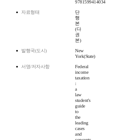
9781599414034
자료형태
단
행
본
(다
권
본)
발행국(도시)
New
York(State)
서명/저자사항
Federal
income
taxation
:
a
law
student's
guide
to
the
leading
cases
and
concepts