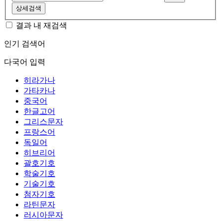
상세검색
결과 내 재검색
인기 검색어
다국어 입력
히라가나
가타카나
중국어
한글고어
그리스문자
프랑스어
독일어
히브리어
괄호기호
학술기호
기술기호
첨자기호
라틴문자
러시아문자