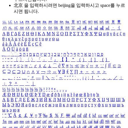
北京 을 입력하시려면
beijing
을 입력하시고 space를 누르
시면 됩니다.
ㅥ
ㅦ
ㅧ
ㅨ
ㅩ
ㅪ
ㅫ
ㅬ
ㅭ
ㅮ
ㅯ
ㅰ
ㅱ
ㅲ
ㅳ
ㅴ
ㅵ
ㅶ
ㅷ
ㅸ
ㅹ
ㅺ
ㅻ
ㅼ
ㅽ
ㅾ
ㅿ
ㆀ
ㆁ
ㆂ
ㆃ
ㆄ
ㆅ
ㆆ
ㆇ
ㆈ
ㆉ
ㆊ
ㆋ
ㆌ
ㆍ
ㆎ
Α
Β
Γ
Δ
Ε
Ζ
Η
Θ
Ι
Κ
Λ
Μ
Ν
Ξ
Ο
Π
Ρ
Σ
Τ
Υ
Φ
Χ
Ψ
Ω
α
β
γ
δ
ε
ζ
η
θ
ι
κ
λ
μ
ν
ξ
ο
π
ρ
σ
τ
υ
φ
χ
ψ
ω
á
à
Á
À
é
è
É
È
ç
Ç
ê
Ä
Ö
Ü
ä
ö
ü
ß
ְ
ֳ
ֲ
ֱ
ָ
ַ
ֵ
ֶ
ִ
ֹ
ּ
ֻ
ׂ
ׁ
ּ
ב
ה
נ
מ
צ
ת
ץ
ש
ד
ג
כ
ע
י
ח
ל
ך
ף
ק
ר
א
ט
ו
ן
ם
פ
‘
’
“
”
〔
〕
〈
〉
「
」
『
』
【
】
＂
（
）
［
］
｛
｝
±
×
÷
≠
≤
≥
∞
∴
♂
♀
∠
⊥
⌒
∂
∇
≡
≒
≪
≫
√
∽
∝
∵
∫
∬
∈
∋
⊆
⊇
⊂
⊃
∪
∩
∧
∨
￢
⇒
⇔
∀
∃
∮
∑
∏
＋
－
＜
＝
＞
、
。
·
‥
…
¨
〃
―
∥
＼
∼
´
～
ˇ
˘
˝
˚
˙
¸
˛
¡
¿
ː
！
＇
，
．
／
：
；
？
＾
＿
｀
｜
½
⅓
⅔
¼
¾
⅛
⅜
⅝
⅞
¹
²
³
⁴
ⁿ
₁
₂
₃
₄
Æ
Ð
Ħ
Ĳ
Ł
Ø
Œ
Þ
Ŧ
Ŋ
æ
đ
ð
ħ
ı
ĳ
ĸ
ŀ
ł
ø
œ
ß
þ
ŧ
ŋ
ŉ
А
Б
В
Г
Д
Е
Ё
Ж
З
И
Й
К
Л
М
Н
О
П
Р
С
Т
У
Ф
Х
Ц
Ч
Ш
Щ
Ъ
Ы
Ь
Э
Ю
Я
а
б
в
г
д
е
ё
ж
з
и
й
к
л
м
н
о
п
р
с
т
у
ф
х
ц
ч
ш
щ
ъ
ы
ь
э
ю
я
′
″
℃
Å
￠
￡
￥
¤
℉
‰
＄
％
Ｆ
￦
㎕
㎖
㎗
ℓ
㎘
㏄
㎣
㎤
㎥
㎦
㎙
㎚
㎛
㎜
㎝
㎞
㎟
㎠
㎡
㎢
㏊
㎍
㎎
㎏
㏏
㎈
㎉
㏈
㎧
㎨
㎰
㎱
㎲
㎳
㎴
㎵
㎶
㎷
㎸
㎹
㎀
㎁
㎂
㎃
㎄
㎺
㎻
㎽
㎾
㎿
㎐
㎑