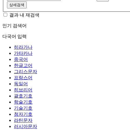
상세검색
결과 내 재검색
인기 검색어
다국어 입력
히라가나
가타카나
중국어
한글고어
그리스문자
프랑스어
독일어
히브리어
괄호기호
학술기호
기술기호
첨자기호
라틴문자
러시아문자