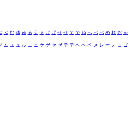
ぶ
ぷ
む
ゆ
ゅ
る
え
ぇ
け
げ
せ
ぜ
て
で
ね
へ
べ
ぺ
め
れ
お
ぉ
プ
ム
ユ
ュ
ル
エ
ェ
ケ
ゲ
セ
ゼ
テ
デ
ヘ
ベ
ペ
メ
レ
オ
ォ
コ
ゴ