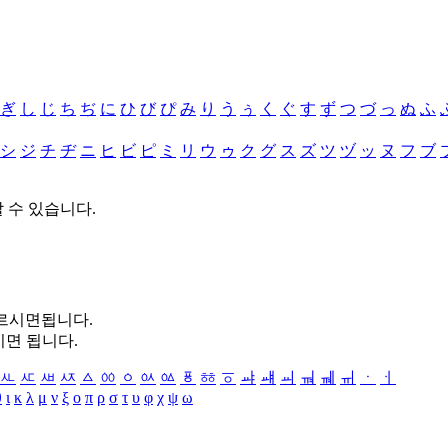
ぎ
し
じ
ち
ぢ
に
ひ
び
ぴ
み
り
う
ぅ
く
ぐ
す
ず
つ
づ
っ
ぬ
ふ
シ
ジ
チ
ヂ
ニ
ヒ
ビ
ピ
ミ
リ
ウ
ゥ
ク
グ
ス
ズ
ツ
ヅ
ッ
ヌ
フ
ブ
할 수 있습니다.
누르시면됩니다.
시면 됩니다.
ㅻ
ㅼ
ㅽ
ㅾ
ㅿ
ㆀ
ㆁ
ㆂ
ㆃ
ㆄ
ㆅ
ㆆ
ㆇ
ㆈ
ㆉ
ㆊ
ㆋ
ㆌ
ㆍ
ㆎ
θ
ι
κ
λ
μ
ν
ξ
ο
π
ρ
σ
τ
υ
φ
χ
ψ
ω