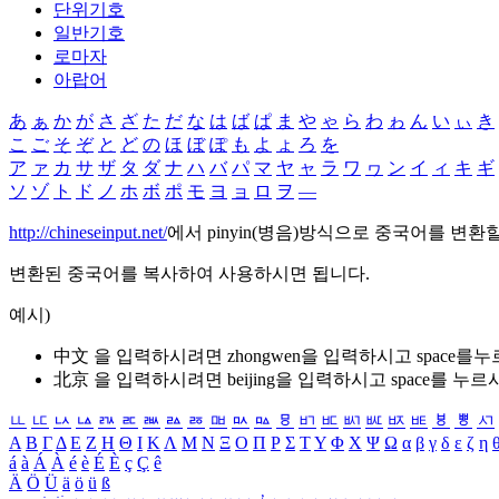
단위기호
일반기호
로마자
아랍어
あ
ぁ
か
が
さ
ざ
た
だ
な
は
ば
ぱ
ま
や
ゃ
ら
わ
ゎ
ん
い
ぃ
き
こ
ご
そ
ぞ
と
ど
の
ほ
ぼ
ぽ
も
よ
ょ
ろ
を
ア
ァ
カ
サ
ザ
タ
ダ
ナ
ハ
バ
パ
マ
ヤ
ャ
ラ
ワ
ヮ
ン
イ
ィ
キ
ギ
ソ
ゾ
ト
ド
ノ
ホ
ボ
ポ
モ
ヨ
ョ
ロ
ヲ
―
http://chineseinput.net/
에서 pinyin(병음)방식으로 중국어를 변환
변환된 중국어를 복사하여 사용하시면 됩니다.
예시)
中文 을 입력하시려면
zhongwen
을 입력하시고 space를
北京 을 입력하시려면
beijing
을 입력하시고 space를 누르
ㅥ
ㅦ
ㅧ
ㅨ
ㅩ
ㅪ
ㅫ
ㅬ
ㅭ
ㅮ
ㅯ
ㅰ
ㅱ
ㅲ
ㅳ
ㅴ
ㅵ
ㅶ
ㅷ
ㅸ
ㅹ
ㅺ
Α
Β
Γ
Δ
Ε
Ζ
Η
Θ
Ι
Κ
Λ
Μ
Ν
Ξ
Ο
Π
Ρ
Σ
Τ
Υ
Φ
Χ
Ψ
Ω
α
β
γ
δ
ε
ζ
η
á
à
Á
À
é
è
É
È
ç
Ç
ê
Ä
Ö
Ü
ä
ö
ü
ß