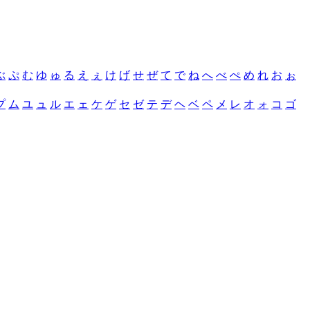
ぶ
ぷ
む
ゆ
ゅ
る
え
ぇ
け
げ
せ
ぜ
て
で
ね
へ
べ
ぺ
め
れ
お
ぉ
プ
ム
ユ
ュ
ル
エ
ェ
ケ
ゲ
セ
ゼ
テ
デ
ヘ
ベ
ペ
メ
レ
オ
ォ
コ
ゴ