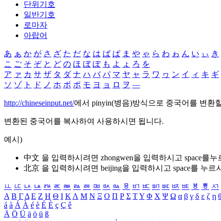
단위기호
일반기호
로마자
아랍어
あ
ぁ
か
が
さ
ざ
た
だ
な
は
ば
ぱ
ま
や
ゃ
ら
わ
ゎ
ん
い
ぃ
き
こ
ご
そ
ぞ
と
ど
の
ほ
ぼ
ぽ
も
よ
ょ
ろ
を
ア
ァ
カ
サ
ザ
タ
ダ
ナ
ハ
バ
パ
マ
ヤ
ャ
ラ
ワ
ヮ
ン
イ
ィ
キ
ギ
ソ
ゾ
ト
ド
ノ
ホ
ボ
ポ
モ
ヨ
ョ
ロ
ヲ
―
http://chineseinput.net/
에서 pinyin(병음)방식으로 중국어를 변환
변환된 중국어를 복사하여 사용하시면 됩니다.
예시)
中文 을 입력하시려면
zhongwen
을 입력하시고 space를
北京 을 입력하시려면
beijing
을 입력하시고 space를 누르
ㅥ
ㅦ
ㅧ
ㅨ
ㅩ
ㅪ
ㅫ
ㅬ
ㅭ
ㅮ
ㅯ
ㅰ
ㅱ
ㅲ
ㅳ
ㅴ
ㅵ
ㅶ
ㅷ
ㅸ
ㅹ
ㅺ
Α
Β
Γ
Δ
Ε
Ζ
Η
Θ
Ι
Κ
Λ
Μ
Ν
Ξ
Ο
Π
Ρ
Σ
Τ
Υ
Φ
Χ
Ψ
Ω
α
β
γ
δ
ε
ζ
η
á
à
Á
À
é
è
É
È
ç
Ç
ê
Ä
Ö
Ü
ä
ö
ü
ß