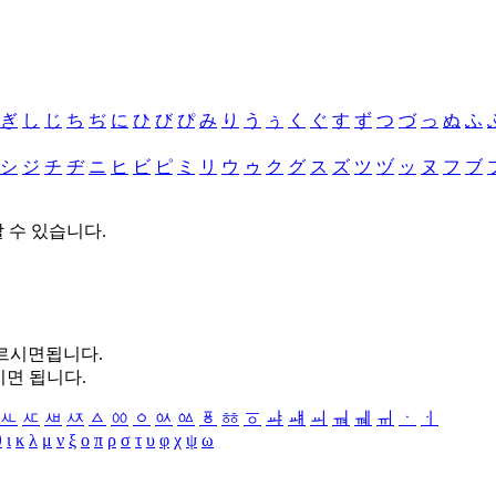
ぎ
し
じ
ち
ぢ
に
ひ
び
ぴ
み
り
う
ぅ
く
ぐ
す
ず
つ
づ
っ
ぬ
ふ
シ
ジ
チ
ヂ
ニ
ヒ
ビ
ピ
ミ
リ
ウ
ゥ
ク
グ
ス
ズ
ツ
ヅ
ッ
ヌ
フ
ブ
할 수 있습니다.
누르시면됩니다.
시면 됩니다.
ㅻ
ㅼ
ㅽ
ㅾ
ㅿ
ㆀ
ㆁ
ㆂ
ㆃ
ㆄ
ㆅ
ㆆ
ㆇ
ㆈ
ㆉ
ㆊ
ㆋ
ㆌ
ㆍ
ㆎ
θ
ι
κ
λ
μ
ν
ξ
ο
π
ρ
σ
τ
υ
φ
χ
ψ
ω