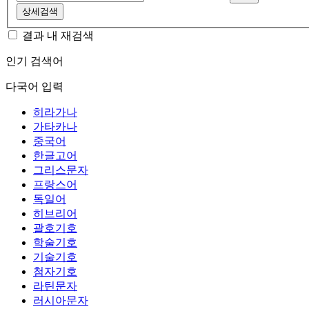
상세검색
결과 내 재검색
인기 검색어
다국어 입력
히라가나
가타카나
중국어
한글고어
그리스문자
프랑스어
독일어
히브리어
괄호기호
학술기호
기술기호
첨자기호
라틴문자
러시아문자