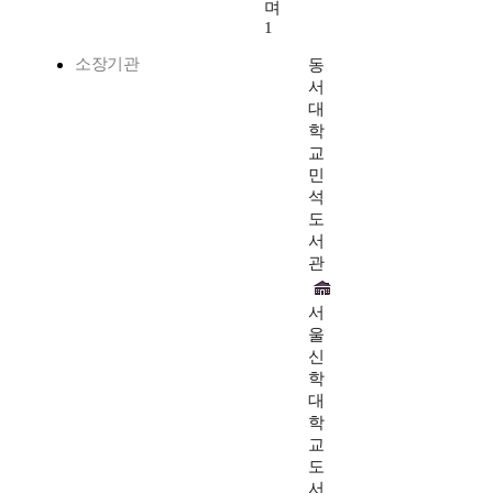
며
1
소장기관
동
서
대
학
교
민
석
도
서
관
서
울
신
학
대
학
교
도
서