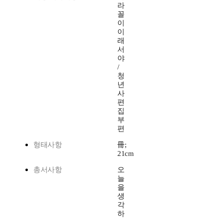
라
꼴
이
이
래
서
야
/
청
년
사
편
집
부
편
형태사항
冊;
21cm
총서사항
오
늘
을
생
각
하