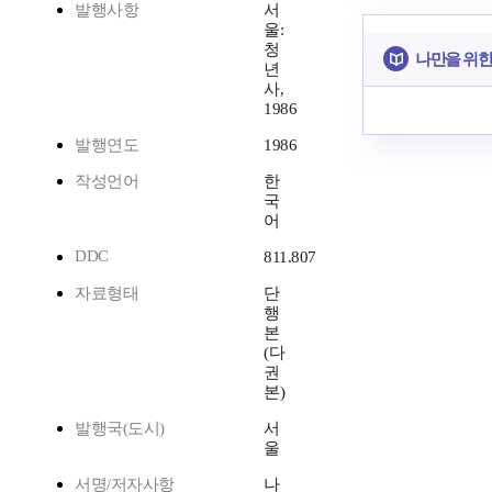
발행사항
서
울:
청
나만을 위한
년
사,
1986
발행연도
1986
작성언어
한
국
어
DDC
811.807
자료형태
단
행
본
(다
권
본)
발행국(도시)
서
울
서명/저자사항
나