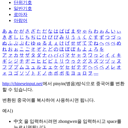
단위기호
일반기호
로마자
아랍어
あ
ぁ
か
が
さ
ざ
た
だ
な
は
ば
ぱ
ま
や
ゃ
ら
わ
ゎ
ん
い
ぃ
き
ぎ
し
じ
ち
ぢ
に
ひ
び
ぴ
み
り
う
ぅ
く
ぐ
す
ず
つ
づ
っ
ぬ
ふ
ぶ
ぷ
む
ゆ
ゅ
る
え
ぇ
け
げ
せ
ぜ
て
で
ね
へ
べ
ぺ
め
れ
お
ぉ
こ
ご
そ
ぞ
と
ど
の
ほ
ぼ
ぽ
も
よ
ょ
ろ
を
ア
ァ
カ
サ
ザ
タ
ダ
ナ
ハ
バ
パ
マ
ヤ
ャ
ラ
ワ
ヮ
ン
イ
ィ
キ
ギ
シ
ジ
チ
ヂ
ニ
ヒ
ビ
ピ
ミ
リ
ウ
ゥ
ク
グ
ス
ズ
ツ
ヅ
ッ
ヌ
フ
ブ
プ
ム
ユ
ュ
ル
エ
ェ
ケ
ゲ
セ
ゼ
テ
デ
ヘ
ベ
ペ
メ
レ
オ
ォ
コ
ゴ
ソ
ゾ
ト
ド
ノ
ホ
ボ
ポ
モ
ヨ
ョ
ロ
ヲ
―
http://chineseinput.net/
에서 pinyin(병음)방식으로 중국어를 변환
할 수 있습니다.
변환된 중국어를 복사하여 사용하시면 됩니다.
예시)
中文 을 입력하시려면
zhongwen
을 입력하시고 space를
누르시면됩니다.