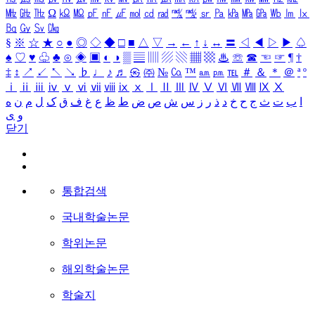
㎒
㎓
㎔
Ω
㏀
㏁
㎊
㎋
㎌
㏖
㏅
㎭
㎮
㎯
㏛
㎩
㎪
㎫
㎬
㏝
㏐
㏓
㏃
㏉
㏜
㏆
§
※
☆
★
○
●
◎
◇
◆
□
■
△
▽
→
←
↑
↓
↔
〓
◁
◀
▷
▶
♤
♠
♡
♥
♧
♣
⊙
◈
▣
◐
◑
▒
▤
▥
▨
▧
▦
▩
♨
☏
☎
☜
☞
¶
†
‡
↕
↗
↙
↖
↘
♭
♩
♪
♬
㉿
㈜
№
㏇
™
㏂
㏘
℡
＃
＆
＊
＠
ª
º
ⅰ
ⅱ
ⅲ
ⅳ
ⅴ
ⅵ
ⅶ
ⅷ
ⅸ
ⅹ
Ⅰ
Ⅱ
Ⅲ
Ⅳ
Ⅴ
Ⅵ
Ⅶ
Ⅷ
Ⅸ
Ⅹ
ا
ب
ت
ث
ج
ح
خ
د
ذ
ر
ز
س
ش
ص
ض
ط
ظ
ع
غ
ف
ق
ک
ل
م
ن
ه
و
ی
닫기
통합검색
국내학술논문
학위논문
해외학술논문
학술지