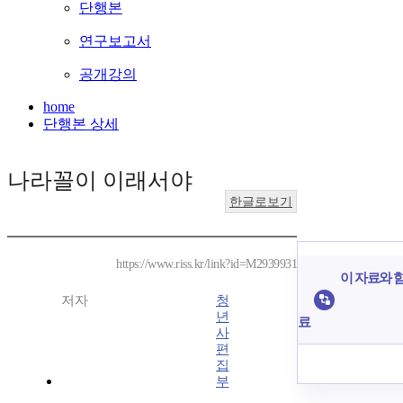
단행본
연구보고서
공개강의
home
단행본 상세
나라꼴이 이래서야
한글로보기
https://www.riss.kr/link?id=M2939931
이 자료와 함
저자
청
년
료
사
편
집
부