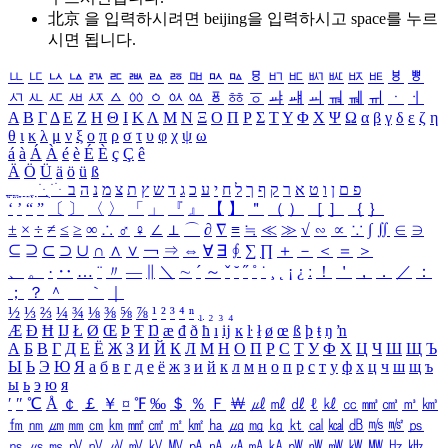
北京 을 입력하시려면
beijing
을 입력하시고 space를 누르
시면 됩니다.
ㅥ
ㅦ
ㅧ
ㅨ
ㅩ
ㅪ
ㅫ
ㅬ
ㅭ
ㅮ
ㅯ
ㅰ
ㅱ
ㅲ
ㅳ
ㅴ
ㅵ
ㅶ
ㅷ
ㅸ
ㅹ
ㅺ
ㅻ
ㅼ
ㅽ
ㅾ
ㅿ
ㆀ
ㆁ
ㆂ
ㆃ
ㆄ
ㆅ
ㆆ
ㆇ
ㆈ
ㆉ
ㆊ
ㆋ
ㆌ
ㆍ
ㆎ
Α
Β
Γ
Δ
Ε
Ζ
Η
Θ
Ι
Κ
Λ
Μ
Ν
Ξ
Ο
Π
Ρ
Σ
Τ
Υ
Φ
Χ
Ψ
Ω
α
β
γ
δ
ε
ζ
η
θ
ι
κ
λ
μ
ν
ξ
ο
π
ρ
σ
τ
υ
φ
χ
ψ
ω
á
à
Á
À
é
è
É
È
ç
Ç
ê
Ä
Ö
Ü
ä
ö
ü
ß
ְ
ֳ
ֲ
ֱ
ָ
ַ
ֵ
ֶ
ִ
ֹ
ּ
ֻ
ׂ
ׁ
ּ
ב
ה
נ
מ
צ
ת
ץ
ש
ד
ג
כ
ע
י
ח
ל
ך
ף
ק
ר
א
ט
ו
ן
ם
פ
‘
’
“
”
〔
〕
〈
〉
「
」
『
』
【
】
＂
（
）
［
］
｛
｝
±
×
÷
≠
≤
≥
∞
∴
♂
♀
∠
⊥
⌒
∂
∇
≡
≒
≪
≫
√
∽
∝
∵
∫
∬
∈
∋
⊆
⊇
⊂
⊃
∪
∩
∧
∨
￢
⇒
⇔
∀
∃
∮
∑
∏
＋
－
＜
＝
＞
、
。
·
‥
…
¨
〃
―
∥
＼
∼
´
～
ˇ
˘
˝
˚
˙
¸
˛
¡
¿
ː
！
＇
，
．
／
：
；
？
＾
＿
｀
｜
½
⅓
⅔
¼
¾
⅛
⅜
⅝
⅞
¹
²
³
⁴
ⁿ
₁
₂
₃
₄
Æ
Ð
Ħ
Ĳ
Ł
Ø
Œ
Þ
Ŧ
Ŋ
æ
đ
ð
ħ
ı
ĳ
ĸ
ŀ
ł
ø
œ
ß
þ
ŧ
ŋ
ŉ
А
Б
В
Г
Д
Е
Ё
Ж
З
И
Й
К
Л
М
Н
О
П
Р
С
Т
У
Ф
Х
Ц
Ч
Ш
Щ
Ъ
Ы
Ь
Э
Ю
Я
а
б
в
г
д
е
ё
ж
з
и
й
к
л
м
н
о
п
р
с
т
у
ф
х
ц
ч
ш
щ
ъ
ы
ь
э
ю
я
′
″
℃
Å
￠
￡
￥
¤
℉
‰
＄
％
Ｆ
￦
㎕
㎖
㎗
ℓ
㎘
㏄
㎣
㎤
㎥
㎦
㎙
㎚
㎛
㎜
㎝
㎞
㎟
㎠
㎡
㎢
㏊
㎍
㎎
㎏
㏏
㎈
㎉
㏈
㎧
㎨
㎰
㎱
㎲
㎳
㎴
㎵
㎶
㎷
㎸
㎹
㎀
㎁
㎂
㎃
㎄
㎺
㎻
㎽
㎾
㎿
㎐
㎑