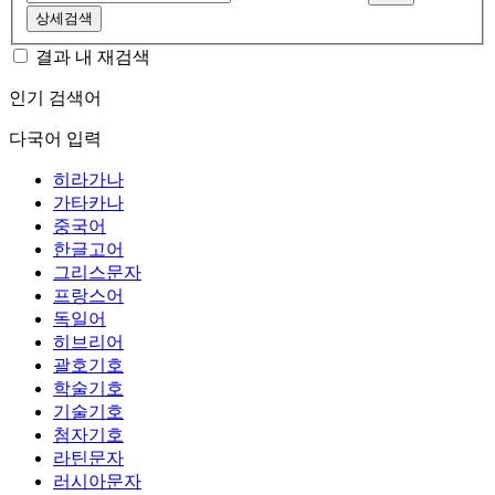
상세검색
결과 내 재검색
인기 검색어
다국어 입력
히라가나
가타카나
중국어
한글고어
그리스문자
프랑스어
독일어
히브리어
괄호기호
학술기호
기술기호
첨자기호
라틴문자
러시아문자