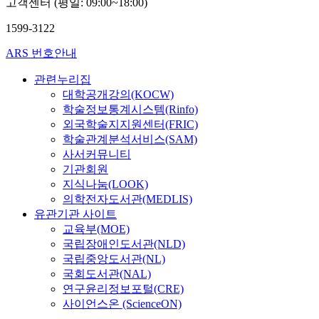
고객센터 (평일: 09:00~18:00)
1599-3122
ARS 번호안내
관련누리집
대학공개강의(KOCW)
학술정보통계시스템(Rinfo)
외국학술지지원센터(FRIC)
학술관계분석서비스(SAM)
사서커뮤니티
기관회원
지식나눔(LOOK)
의학전자도서관(MEDLIS)
유관기관 사이트
교육부(MOE)
국립장애인도서관(NLD)
국립중앙도서관(NL)
국회도서관(NAL)
연구윤리정보포털(CRE)
사이언스온 (ScienceON)