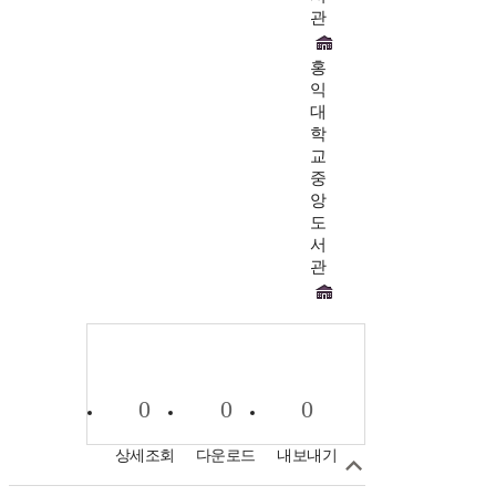
관
홍
익
대
학
교
중
앙
도
서
관
0
0
0
상세조회
다운로드
내보내기