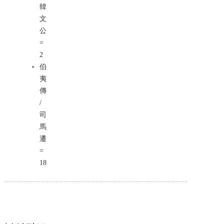
韓
文
公
=
2
伯
夷
傳
/
司
馬
遷
=
18