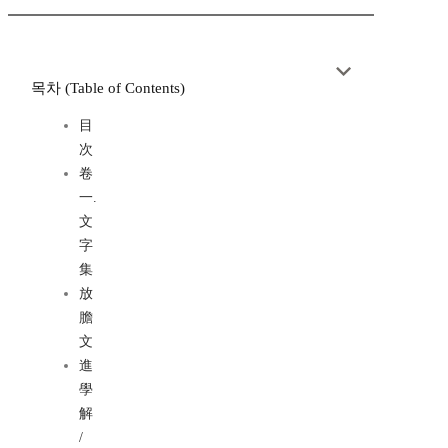
목차 (Table of Contents)
目
次
卷
一.
文
字
集
放
膽
文
進
學
解
/