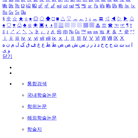
㎒
㎓
㎔
Ω
㏀
㏁
㎊
㎋
㎌
㏖
㏅
㎭
㎮
㎯
㏛
㎩
㎪
㎫
㎬
㏝
㏐
㏓
㏃
㏉
㏜
㏆
§
※
☆
★
○
●
◎
◇
◆
□
■
△
▽
→
←
↑
↓
↔
〓
◁
◀
▷
▶
♤
♠
♡
♥
♧
♣
⊙
◈
▣
◐
◑
▒
▤
▥
▨
▧
▦
▩
♨
☏
☎
☜
☞
¶
†
‡
↕
↗
↙
↖
↘
♭
♩
♪
♬
㉿
㈜
№
㏇
™
㏂
㏘
℡
＃
＆
＊
＠
ª
º
ⅰ
ⅱ
ⅲ
ⅳ
ⅴ
ⅵ
ⅶ
ⅷ
ⅸ
ⅹ
Ⅰ
Ⅱ
Ⅲ
Ⅳ
Ⅴ
Ⅵ
Ⅶ
Ⅷ
Ⅸ
Ⅹ
ا
ب
ت
ث
ج
ح
خ
د
ذ
ر
ز
س
ش
ص
ض
ط
ظ
ع
غ
ف
ق
ک
ل
م
ن
ه
و
ی
닫기
통합검색
국내학술논문
학위논문
해외학술논문
학술지