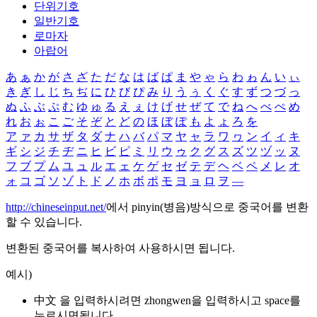
단위기호
일반기호
로마자
아랍어
あ
ぁ
か
が
さ
ざ
た
だ
な
は
ば
ぱ
ま
や
ゃ
ら
わ
ゎ
ん
い
ぃ
き
ぎ
し
じ
ち
ぢ
に
ひ
び
ぴ
み
り
う
ぅ
く
ぐ
す
ず
つ
づ
っ
ぬ
ふ
ぶ
ぷ
む
ゆ
ゅ
る
え
ぇ
け
げ
せ
ぜ
て
で
ね
へ
べ
ぺ
め
れ
お
ぉ
こ
ご
そ
ぞ
と
ど
の
ほ
ぼ
ぽ
も
よ
ょ
ろ
を
ア
ァ
カ
サ
ザ
タ
ダ
ナ
ハ
バ
パ
マ
ヤ
ャ
ラ
ワ
ヮ
ン
イ
ィ
キ
ギ
シ
ジ
チ
ヂ
ニ
ヒ
ビ
ピ
ミ
リ
ウ
ゥ
ク
グ
ス
ズ
ツ
ヅ
ッ
ヌ
フ
ブ
プ
ム
ユ
ュ
ル
エ
ェ
ケ
ゲ
セ
ゼ
テ
デ
ヘ
ベ
ペ
メ
レ
オ
ォ
コ
ゴ
ソ
ゾ
ト
ド
ノ
ホ
ボ
ポ
モ
ヨ
ョ
ロ
ヲ
―
http://chineseinput.net/
에서 pinyin(병음)방식으로 중국어를 변환
할 수 있습니다.
변환된 중국어를 복사하여 사용하시면 됩니다.
예시)
中文 을 입력하시려면
zhongwen
을 입력하시고 space를
누르시면됩니다.