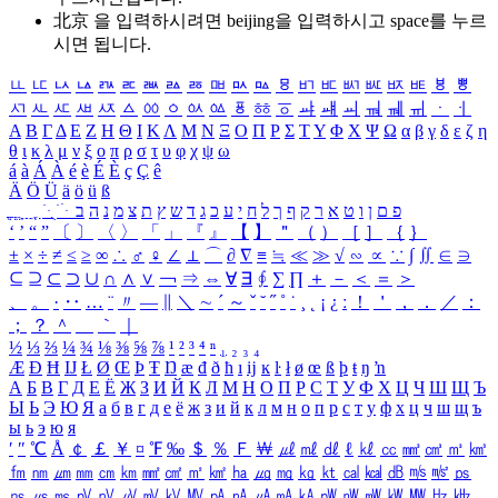
北京 을 입력하시려면
beijing
을 입력하시고 space를 누르
시면 됩니다.
ㅥ
ㅦ
ㅧ
ㅨ
ㅩ
ㅪ
ㅫ
ㅬ
ㅭ
ㅮ
ㅯ
ㅰ
ㅱ
ㅲ
ㅳ
ㅴ
ㅵ
ㅶ
ㅷ
ㅸ
ㅹ
ㅺ
ㅻ
ㅼ
ㅽ
ㅾ
ㅿ
ㆀ
ㆁ
ㆂ
ㆃ
ㆄ
ㆅ
ㆆ
ㆇ
ㆈ
ㆉ
ㆊ
ㆋ
ㆌ
ㆍ
ㆎ
Α
Β
Γ
Δ
Ε
Ζ
Η
Θ
Ι
Κ
Λ
Μ
Ν
Ξ
Ο
Π
Ρ
Σ
Τ
Υ
Φ
Χ
Ψ
Ω
α
β
γ
δ
ε
ζ
η
θ
ι
κ
λ
μ
ν
ξ
ο
π
ρ
σ
τ
υ
φ
χ
ψ
ω
á
à
Á
À
é
è
É
È
ç
Ç
ê
Ä
Ö
Ü
ä
ö
ü
ß
ְ
ֳ
ֲ
ֱ
ָ
ַ
ֵ
ֶ
ִ
ֹ
ּ
ֻ
ׂ
ׁ
ּ
ב
ה
נ
מ
צ
ת
ץ
ש
ד
ג
כ
ע
י
ח
ל
ך
ף
ק
ר
א
ט
ו
ן
ם
פ
‘
’
“
”
〔
〕
〈
〉
「
」
『
』
【
】
＂
（
）
［
］
｛
｝
±
×
÷
≠
≤
≥
∞
∴
♂
♀
∠
⊥
⌒
∂
∇
≡
≒
≪
≫
√
∽
∝
∵
∫
∬
∈
∋
⊆
⊇
⊂
⊃
∪
∩
∧
∨
￢
⇒
⇔
∀
∃
∮
∑
∏
＋
－
＜
＝
＞
、
。
·
‥
…
¨
〃
―
∥
＼
∼
´
～
ˇ
˘
˝
˚
˙
¸
˛
¡
¿
ː
！
＇
，
．
／
：
；
？
＾
＿
｀
｜
½
⅓
⅔
¼
¾
⅛
⅜
⅝
⅞
¹
²
³
⁴
ⁿ
₁
₂
₃
₄
Æ
Ð
Ħ
Ĳ
Ł
Ø
Œ
Þ
Ŧ
Ŋ
æ
đ
ð
ħ
ı
ĳ
ĸ
ŀ
ł
ø
œ
ß
þ
ŧ
ŋ
ŉ
А
Б
В
Г
Д
Е
Ё
Ж
З
И
Й
К
Л
М
Н
О
П
Р
С
Т
У
Ф
Х
Ц
Ч
Ш
Щ
Ъ
Ы
Ь
Э
Ю
Я
а
б
в
г
д
е
ё
ж
з
и
й
к
л
м
н
о
п
р
с
т
у
ф
х
ц
ч
ш
щ
ъ
ы
ь
э
ю
я
′
″
℃
Å
￠
￡
￥
¤
℉
‰
＄
％
Ｆ
￦
㎕
㎖
㎗
ℓ
㎘
㏄
㎣
㎤
㎥
㎦
㎙
㎚
㎛
㎜
㎝
㎞
㎟
㎠
㎡
㎢
㏊
㎍
㎎
㎏
㏏
㎈
㎉
㏈
㎧
㎨
㎰
㎱
㎲
㎳
㎴
㎵
㎶
㎷
㎸
㎹
㎀
㎁
㎂
㎃
㎄
㎺
㎻
㎽
㎾
㎿
㎐
㎑