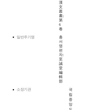
漢
文
叢
書;
第
6
卷
일반주기명
총
서
명
편
자:
至
誠
堂
編
輯
部
소장기관
국
립
중
앙
도