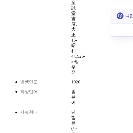
至
誠
堂
나만
書
店,
大
正
15-
昭
和
4[1926-
29],
추
정
발행연도
1926
작성언어
일
본
어
자료형태
단
행
본
(다