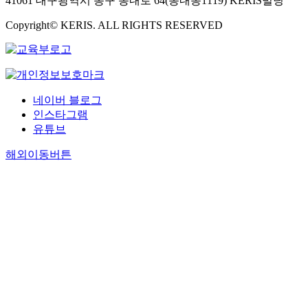
41061 대구광역시 동구 동내로 64(동내동1119) KERIS빌딩
Copyright© KERIS. ALL RIGHTS RESERVED
네이버 블로그
인스타그램
유튜브
해외이동버튼