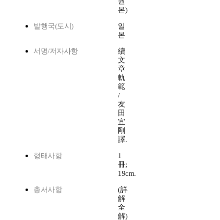
권
본)
발행국(도시)
일
본
서명/저자사항
續
文
章
軌
範
/
友
田
宜
剛
譯.
형태사항
1
冊;
19cm.
총서사항
(詳
解
全
解)