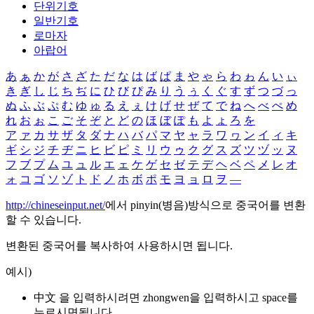
단위기호
일반기호
로마자
아랍어
あ
ぁ
か
が
さ
ざ
た
だ
な
は
ば
ぱ
ま
や
ゃ
ら
わ
ゎ
ん
い
ぃ
き
ぎ
し
じ
ち
ぢ
に
ひ
び
ぴ
み
り
う
ぅ
く
ぐ
す
ず
つ
づ
っ
ぬ
ふ
ぶ
ぷ
む
ゆ
ゅ
る
え
ぇ
け
げ
せ
ぜ
て
で
ね
へ
べ
ぺ
め
れ
お
ぉ
こ
ご
そ
ぞ
と
ど
の
ほ
ぼ
ぽ
も
よ
ょ
ろ
を
ア
ァ
カ
サ
ザ
タ
ダ
ナ
ハ
バ
パ
マ
ヤ
ャ
ラ
ワ
ヮ
ン
イ
ィ
キ
ギ
シ
ジ
チ
ヂ
ニ
ヒ
ビ
ピ
ミ
リ
ウ
ゥ
ク
グ
ス
ズ
ツ
ヅ
ッ
ヌ
フ
ブ
プ
ム
ユ
ュ
ル
エ
ェ
ケ
ゲ
セ
ゼ
テ
デ
ヘ
ベ
ペ
メ
レ
オ
ォ
コ
ゴ
ソ
ゾ
ト
ド
ノ
ホ
ボ
ポ
モ
ヨ
ョ
ロ
ヲ
―
http://chineseinput.net/
에서 pinyin(병음)방식으로 중국어를 변환
할 수 있습니다.
변환된 중국어를 복사하여 사용하시면 됩니다.
예시)
中文 을 입력하시려면
zhongwen
을 입력하시고 space를
누르시면됩니다.