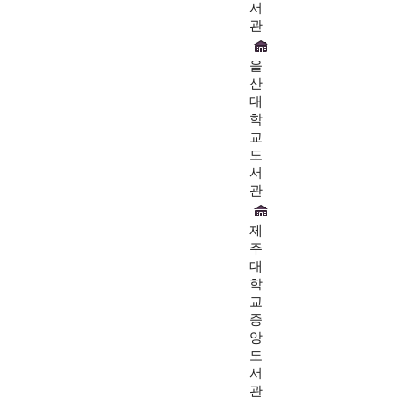
서
관
울
산
대
학
교
도
서
관
제
주
대
학
교
중
앙
도
서
관