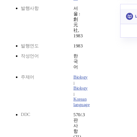
발행사항
서
울 :
創
元
社,
1983
발행연도
1983
작성언어
한
국
어
주제어
Biology
;
Biology
;
Korean
language
DDC
570/.3
판
사
항
(21)