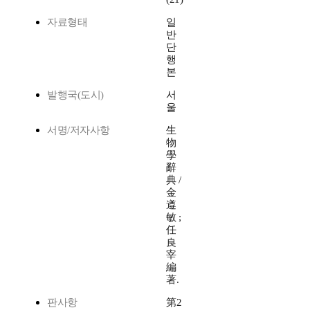
자료형태
일
반
단
행
본
발행국(도시)
서
울
서명/저자사항
生
物
學
辭
典 /
金
遵
敏 ;
任
良
宰
編
著.
판사항
第2