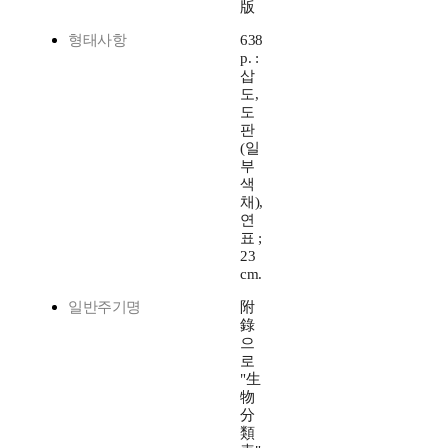
版
형태사항
638
p. :
삽
도,
도
판
(일
부
색
채),
연
표 ;
23
cm.
일반주기명
附
錄
으
로
"生
物
分
類