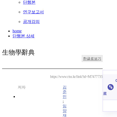
단행본
연구보고서
공개강의
home
단행본 상세
生物學辭典
한글로보기
https://www.riss.kr/link?id=M7477735
저자
김
준
료
민
;
임
양
재