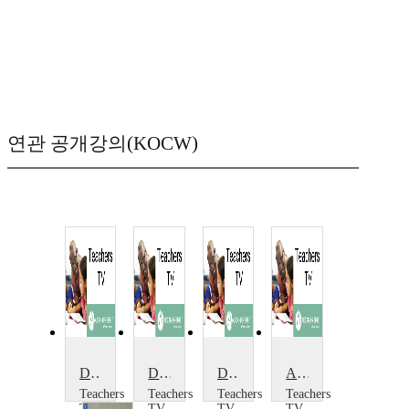
연관 공개강의(KOCW)
Demonstrating Biology: 8 Demonstrations
Demonstrating Biology: Aviflu
Demonstrating Biology: It Takes Guts
Anita and Biology
Teachers
Teachers
Teachers
Teachers
TV
TV
TV
TV