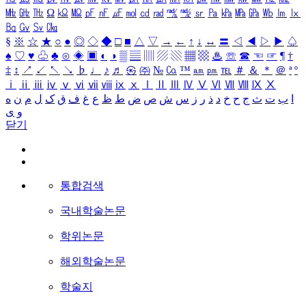
㎒
㎓
㎔
Ω
㏀
㏁
㎊
㎋
㎌
㏖
㏅
㎭
㎮
㎯
㏛
㎩
㎪
㎫
㎬
㏝
㏐
㏓
㏃
㏉
㏜
㏆
§
※
☆
★
○
●
◎
◇
◆
□
■
△
▽
→
←
↑
↓
↔
〓
◁
◀
▷
▶
♤
♠
♡
♥
♧
♣
⊙
◈
▣
◐
◑
▒
▤
▥
▨
▧
▦
▩
♨
☏
☎
☜
☞
¶
†
‡
↕
↗
↙
↖
↘
♭
♩
♪
♬
㉿
㈜
№
㏇
™
㏂
㏘
℡
＃
＆
＊
＠
ª
º
ⅰ
ⅱ
ⅲ
ⅳ
ⅴ
ⅵ
ⅶ
ⅷ
ⅸ
ⅹ
Ⅰ
Ⅱ
Ⅲ
Ⅳ
Ⅴ
Ⅵ
Ⅶ
Ⅷ
Ⅸ
Ⅹ
ا
ب
ت
ث
ج
ح
خ
د
ذ
ر
ز
س
ش
ص
ض
ط
ظ
ع
غ
ف
ق
ک
ل
م
ن
ه
و
ی
닫기
통합검색
국내학술논문
학위논문
해외학술논문
학술지