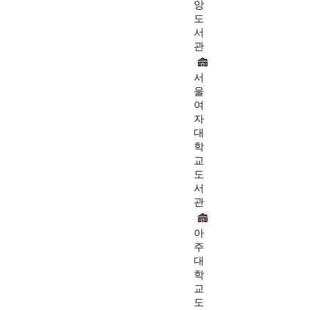
앙
도
서
관
서
울
여
자
대
학
교
도
서
관
아
주
대
학
교
도