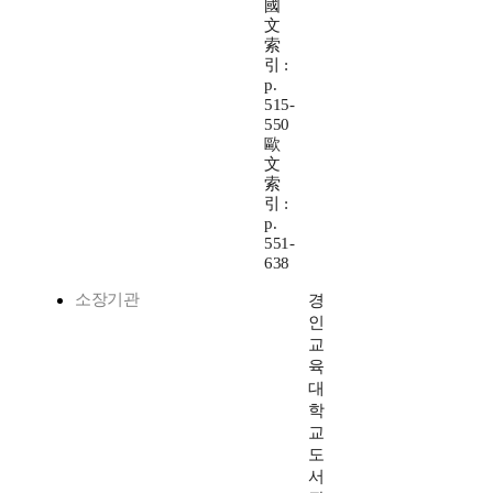
國
文
索
引 :
p.
515-
550
歐
文
索
引 :
p.
551-
638
소장기관
경
인
교
육
대
학
교
도
서