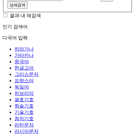
상세검색
결과 내 재검색
인기 검색어
다국어 입력
히라가나
가타카나
중국어
한글고어
그리스문자
프랑스어
독일어
히브리어
괄호기호
학술기호
기술기호
첨자기호
라틴문자
러시아문자