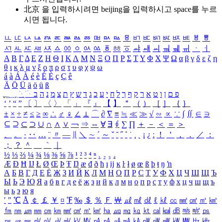
北京 을 입력하시려면
beijing
을 입력하시고 space를 누르
시면 됩니다.
ㅥ
ㅦ
ㅧ
ㅨ
ㅩ
ㅪ
ㅫ
ㅬ
ㅭ
ㅮ
ㅯ
ㅰ
ㅱ
ㅲ
ㅳ
ㅴ
ㅵ
ㅶ
ㅷ
ㅸ
ㅹ
ㅺ
ㅻ
ㅼ
ㅽ
ㅾ
ㅿ
ㆀ
ㆁ
ㆂ
ㆃ
ㆄ
ㆅ
ㆆ
ㆇ
ㆈ
ㆉ
ㆊ
ㆋ
ㆌ
ㆍ
ㆎ
Α
Β
Γ
Δ
Ε
Ζ
Η
Θ
Ι
Κ
Λ
Μ
Ν
Ξ
Ο
Π
Ρ
Σ
Τ
Υ
Φ
Χ
Ψ
Ω
α
β
γ
δ
ε
ζ
η
θ
ι
κ
λ
μ
ν
ξ
ο
π
ρ
σ
τ
υ
φ
χ
ψ
ω
á
à
Á
À
é
è
É
È
ç
Ç
ê
Ä
Ö
Ü
ä
ö
ü
ß
ְ
ֳ
ֲ
ֱ
ָ
ַ
ֵ
ֶ
ִ
ֹ
ּ
ֻ
ׂ
ׁ
ּ
ב
ה
נ
מ
צ
ת
ץ
ש
ד
ג
כ
ע
י
ח
ל
ך
ף
ק
ר
א
ט
ו
ן
ם
פ
‘
’
“
”
〔
〕
〈
〉
「
」
『
』
【
】
＂
（
）
［
］
｛
｝
±
×
÷
≠
≤
≥
∞
∴
♂
♀
∠
⊥
⌒
∂
∇
≡
≒
≪
≫
√
∽
∝
∵
∫
∬
∈
∋
⊆
⊇
⊂
⊃
∪
∩
∧
∨
￢
⇒
⇔
∀
∃
∮
∑
∏
＋
－
＜
＝
＞
、
。
·
‥
…
¨
〃
―
∥
＼
∼
´
～
ˇ
˘
˝
˚
˙
¸
˛
¡
¿
ː
！
＇
，
．
／
：
；
？
＾
＿
｀
｜
½
⅓
⅔
¼
¾
⅛
⅜
⅝
⅞
¹
²
³
⁴
ⁿ
₁
₂
₃
₄
Æ
Ð
Ħ
Ĳ
Ł
Ø
Œ
Þ
Ŧ
Ŋ
æ
đ
ð
ħ
ı
ĳ
ĸ
ŀ
ł
ø
œ
ß
þ
ŧ
ŋ
ŉ
А
Б
В
Г
Д
Е
Ё
Ж
З
И
Й
К
Л
М
Н
О
П
Р
С
Т
У
Ф
Х
Ц
Ч
Ш
Щ
Ъ
Ы
Ь
Э
Ю
Я
а
б
в
г
д
е
ё
ж
з
и
й
к
л
м
н
о
п
р
с
т
у
ф
х
ц
ч
ш
щ
ъ
ы
ь
э
ю
я
′
″
℃
Å
￠
￡
￥
¤
℉
‰
＄
％
Ｆ
￦
㎕
㎖
㎗
ℓ
㎘
㏄
㎣
㎤
㎥
㎦
㎙
㎚
㎛
㎜
㎝
㎞
㎟
㎠
㎡
㎢
㏊
㎍
㎎
㎏
㏏
㎈
㎉
㏈
㎧
㎨
㎰
㎱
㎲
㎳
㎴
㎵
㎶
㎷
㎸
㎹
㎀
㎁
㎂
㎃
㎄
㎺
㎻
㎽
㎾
㎿
㎐
㎑