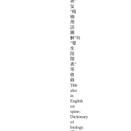
表"
및
"植
物
用
語
圖
解"와
"發
生
段
階
表"
等
收
錄
Title
also
in
English
on
spine:
Dictionary
of
biology.