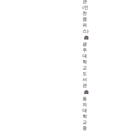
관
(인
천
캠
퍼
스)
광
주
대
학
교
도
서
관
동
의
대
학
교
중