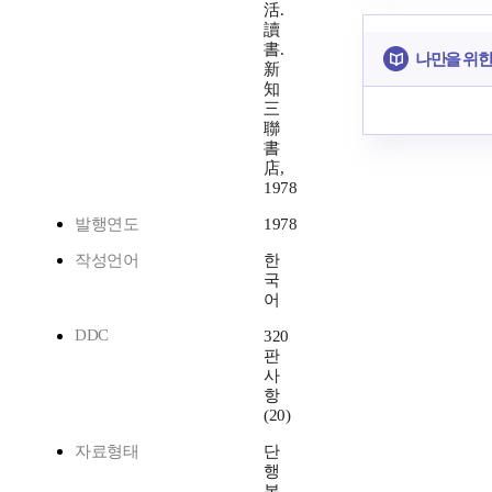
活.
讀
書.
나만을 위한
新
知
三
聯
書
店,
1978
발행연도
1978
작성언어
한
국
어
DDC
320
판
사
항
(20)
자료형태
단
행
본