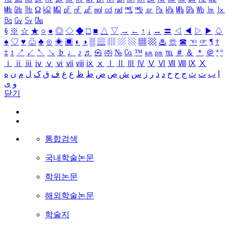
㎒
㎓
㎔
Ω
㏀
㏁
㎊
㎋
㎌
㏖
㏅
㎭
㎮
㎯
㏛
㎩
㎪
㎫
㎬
㏝
㏐
㏓
㏃
㏉
㏜
㏆
§
※
☆
★
○
●
◎
◇
◆
□
■
△
▽
→
←
↑
↓
↔
〓
◁
◀
▷
▶
♤
♠
♡
♥
♧
♣
⊙
◈
▣
◐
◑
▒
▤
▥
▨
▧
▦
▩
♨
☏
☎
☜
☞
¶
†
‡
↕
↗
↙
↖
↘
♭
♩
♪
♬
㉿
㈜
№
㏇
™
㏂
㏘
℡
＃
＆
＊
＠
ª
º
ⅰ
ⅱ
ⅲ
ⅳ
ⅴ
ⅵ
ⅶ
ⅷ
ⅸ
ⅹ
Ⅰ
Ⅱ
Ⅲ
Ⅳ
Ⅴ
Ⅵ
Ⅶ
Ⅷ
Ⅸ
Ⅹ
ا
ب
ت
ث
ج
ح
خ
د
ذ
ر
ز
س
ش
ص
ض
ط
ظ
ع
غ
ف
ق
ک
ل
م
ن
ه
و
ی
닫기
통합검색
국내학술논문
학위논문
해외학술논문
학술지