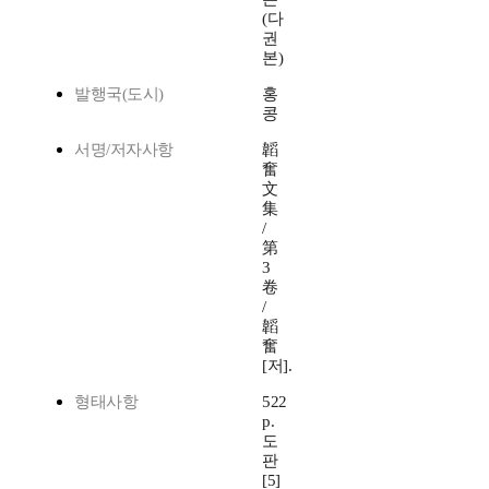
(다
권
본)
발행국(도시)
홍
콩
서명/저자사항
韜
奮
文
集
/
第
3
卷
/
韜
奮
[저].
형태사항
522
p.
도
판
[5]