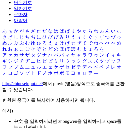
단위기호
일반기호
로마자
아랍어
あ
ぁ
か
が
さ
ざ
た
だ
な
は
ば
ぱ
ま
や
ゃ
ら
わ
ゎ
ん
い
ぃ
き
ぎ
し
じ
ち
ぢ
に
ひ
び
ぴ
み
り
う
ぅ
く
ぐ
す
ず
つ
づ
っ
ぬ
ふ
ぶ
ぷ
む
ゆ
ゅ
る
え
ぇ
け
げ
せ
ぜ
て
で
ね
へ
べ
ぺ
め
れ
お
ぉ
こ
ご
そ
ぞ
と
ど
の
ほ
ぼ
ぽ
も
よ
ょ
ろ
を
ア
ァ
カ
サ
ザ
タ
ダ
ナ
ハ
バ
パ
マ
ヤ
ャ
ラ
ワ
ヮ
ン
イ
ィ
キ
ギ
シ
ジ
チ
ヂ
ニ
ヒ
ビ
ピ
ミ
リ
ウ
ゥ
ク
グ
ス
ズ
ツ
ヅ
ッ
ヌ
フ
ブ
プ
ム
ユ
ュ
ル
エ
ェ
ケ
ゲ
セ
ゼ
テ
デ
ヘ
ベ
ペ
メ
レ
オ
ォ
コ
ゴ
ソ
ゾ
ト
ド
ノ
ホ
ボ
ポ
モ
ヨ
ョ
ロ
ヲ
―
http://chineseinput.net/
에서 pinyin(병음)방식으로 중국어를 변환
할 수 있습니다.
변환된 중국어를 복사하여 사용하시면 됩니다.
예시)
中文 을 입력하시려면
zhongwen
을 입력하시고 space를
누르시면됩니다.