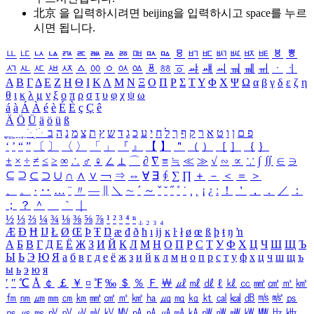
北京 을 입력하시려면
beijing
을 입력하시고 space를 누르
시면 됩니다.
ㅥ
ㅦ
ㅧ
ㅨ
ㅩ
ㅪ
ㅫ
ㅬ
ㅭ
ㅮ
ㅯ
ㅰ
ㅱ
ㅲ
ㅳ
ㅴ
ㅵ
ㅶ
ㅷ
ㅸ
ㅹ
ㅺ
ㅻ
ㅼ
ㅽ
ㅾ
ㅿ
ㆀ
ㆁ
ㆂ
ㆃ
ㆄ
ㆅ
ㆆ
ㆇ
ㆈ
ㆉ
ㆊ
ㆋ
ㆌ
ㆍ
ㆎ
Α
Β
Γ
Δ
Ε
Ζ
Η
Θ
Ι
Κ
Λ
Μ
Ν
Ξ
Ο
Π
Ρ
Σ
Τ
Υ
Φ
Χ
Ψ
Ω
α
β
γ
δ
ε
ζ
η
θ
ι
κ
λ
μ
ν
ξ
ο
π
ρ
σ
τ
υ
φ
χ
ψ
ω
á
à
Á
À
é
è
É
È
ç
Ç
ê
Ä
Ö
Ü
ä
ö
ü
ß
ְ
ֳ
ֲ
ֱ
ָ
ַ
ֵ
ֶ
ִ
ֹ
ּ
ֻ
ׂ
ׁ
ּ
ב
ה
נ
מ
צ
ת
ץ
ש
ד
ג
כ
ע
י
ח
ל
ך
ף
ק
ר
א
ט
ו
ן
ם
פ
‘
’
“
”
〔
〕
〈
〉
「
」
『
』
【
】
＂
（
）
［
］
｛
｝
±
×
÷
≠
≤
≥
∞
∴
♂
♀
∠
⊥
⌒
∂
∇
≡
≒
≪
≫
√
∽
∝
∵
∫
∬
∈
∋
⊆
⊇
⊂
⊃
∪
∩
∧
∨
￢
⇒
⇔
∀
∃
∮
∑
∏
＋
－
＜
＝
＞
、
。
·
‥
…
¨
〃
―
∥
＼
∼
´
～
ˇ
˘
˝
˚
˙
¸
˛
¡
¿
ː
！
＇
，
．
／
：
；
？
＾
＿
｀
｜
½
⅓
⅔
¼
¾
⅛
⅜
⅝
⅞
¹
²
³
⁴
ⁿ
₁
₂
₃
₄
Æ
Ð
Ħ
Ĳ
Ł
Ø
Œ
Þ
Ŧ
Ŋ
æ
đ
ð
ħ
ı
ĳ
ĸ
ŀ
ł
ø
œ
ß
þ
ŧ
ŋ
ŉ
А
Б
В
Г
Д
Е
Ё
Ж
З
И
Й
К
Л
М
Н
О
П
Р
С
Т
У
Ф
Х
Ц
Ч
Ш
Щ
Ъ
Ы
Ь
Э
Ю
Я
а
б
в
г
д
е
ё
ж
з
и
й
к
л
м
н
о
п
р
с
т
у
ф
х
ц
ч
ш
щ
ъ
ы
ь
э
ю
я
′
″
℃
Å
￠
￡
￥
¤
℉
‰
＄
％
Ｆ
￦
㎕
㎖
㎗
ℓ
㎘
㏄
㎣
㎤
㎥
㎦
㎙
㎚
㎛
㎜
㎝
㎞
㎟
㎠
㎡
㎢
㏊
㎍
㎎
㎏
㏏
㎈
㎉
㏈
㎧
㎨
㎰
㎱
㎲
㎳
㎴
㎵
㎶
㎷
㎸
㎹
㎀
㎁
㎂
㎃
㎄
㎺
㎻
㎽
㎾
㎿
㎐
㎑