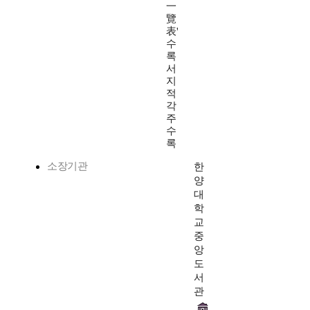
一
覽
表'
수
록
서
지
적
각
주
수
록
소장기관
한
양
대
학
교
중
앙
도
서
관