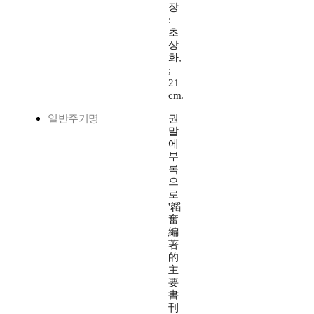
장
:
초
상
화,
;
21
cm.
일반주기명
권
말
에
부
록
으
로
'韜
奮
編
著
的
主
要
書
刊