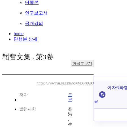
단행본
연구보고서
공개강의
home
단행본 상세
韜奮文集 . 第3卷
한글로보기
https://www.riss.kr/link?id=M3848609
이 자료와 함
저자
도
분
료
발행사항
香
港
:
生