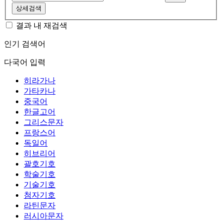
상세검색
결과 내 재검색
인기 검색어
다국어 입력
히라가나
가타카나
중국어
한글고어
그리스문자
프랑스어
독일어
히브리어
괄호기호
학술기호
기술기호
첨자기호
라틴문자
러시아문자