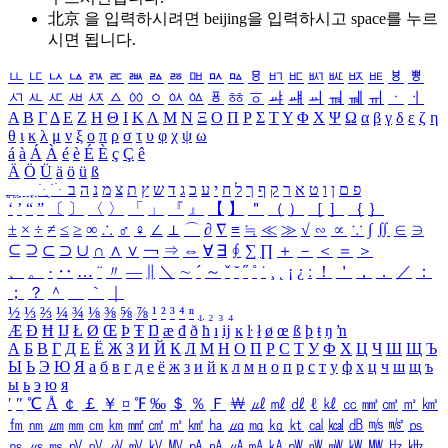
北京 을 입력하시려면
beijing
을 입력하시고 space를 누르
시면 됩니다.
ㅥ
ㅦ
ㅧ
ㅨ
ㅩ
ㅪ
ㅫ
ㅬ
ㅭ
ㅮ
ㅯ
ㅰ
ㅱ
ㅲ
ㅳ
ㅴ
ㅵ
ㅶ
ㅷ
ㅸ
ㅹ
ㅺ
ㅻ
ㅼ
ㅽ
ㅾ
ㅿ
ㆀ
ㆁ
ㆂ
ㆃ
ㆄ
ㆅ
ㆆ
ㆇ
ㆈ
ㆉ
ㆊ
ㆋ
ㆌ
ㆍ
ㆎ
Α
Β
Γ
Δ
Ε
Ζ
Η
Θ
Ι
Κ
Λ
Μ
Ν
Ξ
Ο
Π
Ρ
Σ
Τ
Υ
Φ
Χ
Ψ
Ω
α
β
γ
δ
ε
ζ
η
θ
ι
κ
λ
μ
ν
ξ
ο
π
ρ
σ
τ
υ
φ
χ
ψ
ω
á
à
Á
À
é
è
É
È
ç
Ç
ê
Ä
Ö
Ü
ä
ö
ü
ß
ְ
ֳ
ֲ
ֱ
ָ
ַ
ֵ
ֶ
ִ
ֹ
ּ
ֻ
ׂ
ׁ
ּ
ב
ה
נ
מ
צ
ת
ץ
ש
ד
ג
כ
ע
י
ח
ל
ך
ף
ק
ר
א
ט
ו
ן
ם
פ
‘
’
“
”
〔
〕
〈
〉
「
」
『
』
【
】
＂
（
）
［
］
｛
｝
±
×
÷
≠
≤
≥
∞
∴
♂
♀
∠
⊥
⌒
∂
∇
≡
≒
≪
≫
√
∽
∝
∵
∫
∬
∈
∋
⊆
⊇
⊂
⊃
∪
∩
∧
∨
￢
⇒
⇔
∀
∃
∮
∑
∏
＋
－
＜
＝
＞
、
。
·
‥
…
¨
〃
―
∥
＼
∼
´
～
ˇ
˘
˝
˚
˙
¸
˛
¡
¿
ː
！
＇
，
．
／
：
；
？
＾
＿
｀
｜
½
⅓
⅔
¼
¾
⅛
⅜
⅝
⅞
¹
²
³
⁴
ⁿ
₁
₂
₃
₄
Æ
Ð
Ħ
Ĳ
Ł
Ø
Œ
Þ
Ŧ
Ŋ
æ
đ
ð
ħ
ı
ĳ
ĸ
ŀ
ł
ø
œ
ß
þ
ŧ
ŋ
ŉ
А
Б
В
Г
Д
Е
Ё
Ж
З
И
Й
К
Л
М
Н
О
П
Р
С
Т
У
Ф
Х
Ц
Ч
Ш
Щ
Ъ
Ы
Ь
Э
Ю
Я
а
б
в
г
д
е
ё
ж
з
и
й
к
л
м
н
о
п
р
с
т
у
ф
х
ц
ч
ш
щ
ъ
ы
ь
э
ю
я
′
″
℃
Å
￠
￡
￥
¤
℉
‰
＄
％
Ｆ
￦
㎕
㎖
㎗
ℓ
㎘
㏄
㎣
㎤
㎥
㎦
㎙
㎚
㎛
㎜
㎝
㎞
㎟
㎠
㎡
㎢
㏊
㎍
㎎
㎏
㏏
㎈
㎉
㏈
㎧
㎨
㎰
㎱
㎲
㎳
㎴
㎵
㎶
㎷
㎸
㎹
㎀
㎁
㎂
㎃
㎄
㎺
㎻
㎽
㎾
㎿
㎐
㎑