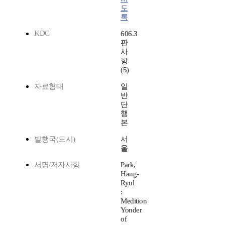
도
록
KDC
606.3
판
사
항
(5)
자료형태
일
반
단
행
본
발행국(도시)
서
울
서명/저자사항
Park,
Hang-
Ryul
:
Medition
Yonder
of