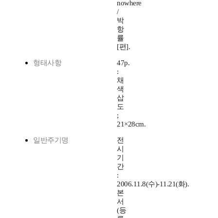
nowhere
/
박
항
률
[편].
형태사항
47p.
:
채
색
삽
도
;
21×28cm.
일반주기명
전
시
기
간
:
2006.11.8(수)-11.21(화).
본
서
(등