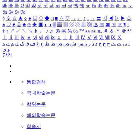
㎒
㎓
㎔
Ω
㏀
㏁
㎊
㎋
㎌
㏖
㏅
㎭
㎮
㎯
㏛
㎩
㎪
㎫
㎬
㏝
㏐
㏓
㏃
㏉
㏜
㏆
§
※
☆
★
○
●
◎
◇
◆
□
■
△
▽
→
←
↑
↓
↔
〓
◁
◀
▷
▶
♤
♠
♡
♥
♧
♣
⊙
◈
▣
◐
◑
▒
▤
▥
▨
▧
▦
▩
♨
☏
☎
☜
☞
¶
†
‡
↕
↗
↙
↖
↘
♭
♩
♪
♬
㉿
㈜
№
㏇
™
㏂
㏘
℡
＃
＆
＊
＠
ª
º
ⅰ
ⅱ
ⅲ
ⅳ
ⅴ
ⅵ
ⅶ
ⅷ
ⅸ
ⅹ
Ⅰ
Ⅱ
Ⅲ
Ⅳ
Ⅴ
Ⅵ
Ⅶ
Ⅷ
Ⅸ
Ⅹ
ا
ب
ت
ث
ج
ح
خ
د
ذ
ر
ز
س
ش
ص
ض
ط
ظ
ع
غ
ف
ق
ک
ل
م
ن
ه
و
ی
닫기
통합검색
국내학술논문
학위논문
해외학술논문
학술지