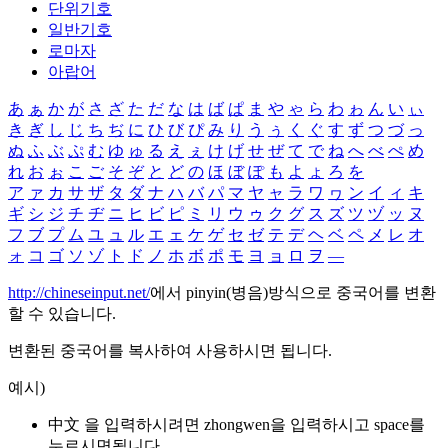
단위기호
일반기호
로마자
아랍어
あ
ぁ
か
が
さ
ざ
た
だ
な
は
ば
ぱ
ま
や
ゃ
ら
わ
ゎ
ん
い
ぃ
き
ぎ
し
じ
ち
ぢ
に
ひ
び
ぴ
み
り
う
ぅ
く
ぐ
す
ず
つ
づ
っ
ぬ
ふ
ぶ
ぷ
む
ゆ
ゅ
る
え
ぇ
け
げ
せ
ぜ
て
で
ね
へ
べ
ぺ
め
れ
お
ぉ
こ
ご
そ
ぞ
と
ど
の
ほ
ぼ
ぽ
も
よ
ょ
ろ
を
ア
ァ
カ
サ
ザ
タ
ダ
ナ
ハ
バ
パ
マ
ヤ
ャ
ラ
ワ
ヮ
ン
イ
ィ
キ
ギ
シ
ジ
チ
ヂ
ニ
ヒ
ビ
ピ
ミ
リ
ウ
ゥ
ク
グ
ス
ズ
ツ
ヅ
ッ
ヌ
フ
ブ
プ
ム
ユ
ュ
ル
エ
ェ
ケ
ゲ
セ
ゼ
テ
デ
ヘ
ベ
ペ
メ
レ
オ
ォ
コ
ゴ
ソ
ゾ
ト
ド
ノ
ホ
ボ
ポ
モ
ヨ
ョ
ロ
ヲ
―
http://chineseinput.net/
에서 pinyin(병음)방식으로 중국어를 변환
할 수 있습니다.
변환된 중국어를 복사하여 사용하시면 됩니다.
예시)
中文 을 입력하시려면
zhongwen
을 입력하시고 space를
누르시면됩니다.