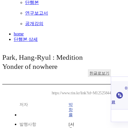
단행본
연구보고서
공개강의
home
단행본 상세
Park, Hang-Ryul : Medition
Yonder of nowhere
한글로보기
이
https://www.riss.kr/link?id=M12525844
료
저자
박
항
률
발행사항
[서