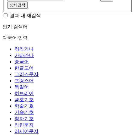
상세검색
결과 내 재검색
인기 검색어
다국어 입력
히라가나
가타카나
중국어
한글고어
그리스문자
프랑스어
독일어
히브리어
괄호기호
학술기호
기술기호
첨자기호
라틴문자
러시아문자