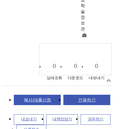
교
학
술
정
보
관
0
0
0
상세조회
다운로드
내보내기
복사/대출신청
인용하기
내보내기
내책장담기
공유하기