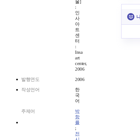
울]
:
인
나
사
아
트
센
터
:
Insa
art
center,
2006
발행연도
2006
작성언어
한
국
어
주제어
박
항
률
;
전
시