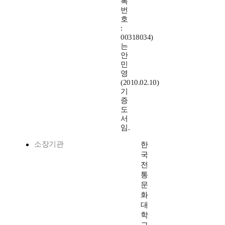
록
번
호
:
00318034)
는
안
민
영
(2010.02.10)
기
증
도
서
임.
소장기관
한
국
전
통
문
화
대
학