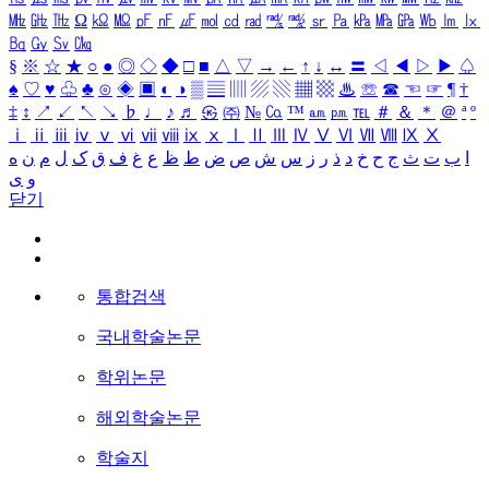
㎒
㎓
㎔
Ω
㏀
㏁
㎊
㎋
㎌
㏖
㏅
㎭
㎮
㎯
㏛
㎩
㎪
㎫
㎬
㏝
㏐
㏓
㏃
㏉
㏜
㏆
§
※
☆
★
○
●
◎
◇
◆
□
■
△
▽
→
←
↑
↓
↔
〓
◁
◀
▷
▶
♤
♠
♡
♥
♧
♣
⊙
◈
▣
◐
◑
▒
▤
▥
▨
▧
▦
▩
♨
☏
☎
☜
☞
¶
†
‡
↕
↗
↙
↖
↘
♭
♩
♪
♬
㉿
㈜
№
㏇
™
㏂
㏘
℡
＃
＆
＊
＠
ª
º
ⅰ
ⅱ
ⅲ
ⅳ
ⅴ
ⅵ
ⅶ
ⅷ
ⅸ
ⅹ
Ⅰ
Ⅱ
Ⅲ
Ⅳ
Ⅴ
Ⅵ
Ⅶ
Ⅷ
Ⅸ
Ⅹ
ا
ب
ت
ث
ج
ح
خ
د
ذ
ر
ز
س
ش
ص
ض
ط
ظ
ع
غ
ف
ق
ک
ل
م
ن
ه
و
ی
닫기
통합검색
국내학술논문
학위논문
해외학술논문
학술지