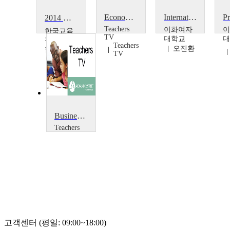
Economics of Education
International Economics
2014 이러닝 국제 콘퍼런스 : The Moscow State University of Economics~
Teachers
이화여자
한국교육
TV
대학교
정보진흥
Teachers
오진환
협회
TV
Vladimir
Tikhomirov
Business and Economics
Teachers
TV
Teachers
TV
고객센터 (평일: 09:00~18:00)