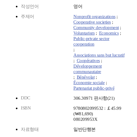
작성언어
영어
주제어
Nonprofit organizations
;
Cooperative societies
;
Community development
;
Voluntarism
;
Economics
;
Public-private sector
cooperation
;
Associations sans but lucratif
;
Coopératives
;
Développement
communautaire
;
Bénévolat
;
Économie sociale
;
Partenariat public-privé
DDC
306.30971 판사항(21)
ISBN
9780802099532 : ￡45.99
(₩81,690)
080209953X
자료형태
일반단행본