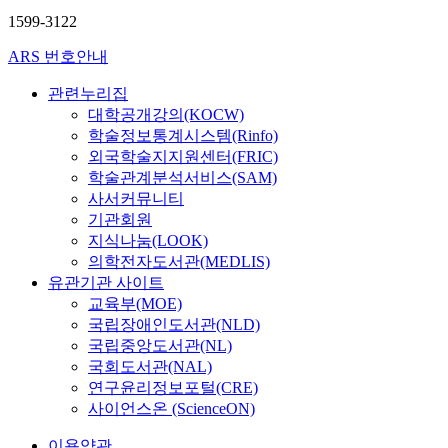
1599-3122
ARS 번호안내
관련누리집
대학공개강의(KOCW)
학술정보통계시스템(Rinfo)
외국학술지지원센터(FRIC)
학술관계분석서비스(SAM)
사서커뮤니티
기관회원
지식나눔(LOOK)
의학전자도서관(MEDLIS)
유관기관 사이트
교육부(MOE)
국립장애인도서관(NLD)
국립중앙도서관(NL)
국회도서관(NAL)
연구윤리정보포털(CRE)
사이언스온 (ScienceON)
이용약관