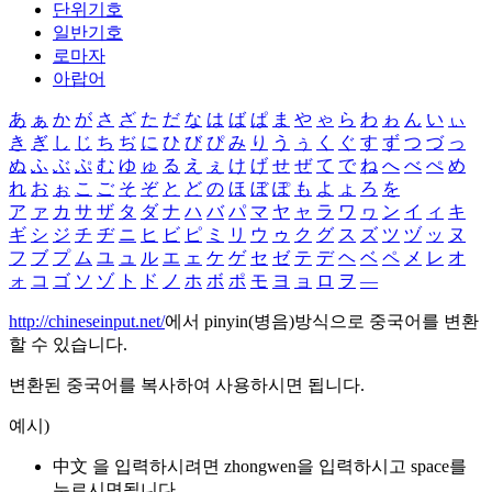
단위기호
일반기호
로마자
아랍어
あ
ぁ
か
が
さ
ざ
た
だ
な
は
ば
ぱ
ま
や
ゃ
ら
わ
ゎ
ん
い
ぃ
き
ぎ
し
じ
ち
ぢ
に
ひ
び
ぴ
み
り
う
ぅ
く
ぐ
す
ず
つ
づ
っ
ぬ
ふ
ぶ
ぷ
む
ゆ
ゅ
る
え
ぇ
け
げ
せ
ぜ
て
で
ね
へ
べ
ぺ
め
れ
お
ぉ
こ
ご
そ
ぞ
と
ど
の
ほ
ぼ
ぽ
も
よ
ょ
ろ
を
ア
ァ
カ
サ
ザ
タ
ダ
ナ
ハ
バ
パ
マ
ヤ
ャ
ラ
ワ
ヮ
ン
イ
ィ
キ
ギ
シ
ジ
チ
ヂ
ニ
ヒ
ビ
ピ
ミ
リ
ウ
ゥ
ク
グ
ス
ズ
ツ
ヅ
ッ
ヌ
フ
ブ
プ
ム
ユ
ュ
ル
エ
ェ
ケ
ゲ
セ
ゼ
テ
デ
ヘ
ベ
ペ
メ
レ
オ
ォ
コ
ゴ
ソ
ゾ
ト
ド
ノ
ホ
ボ
ポ
モ
ヨ
ョ
ロ
ヲ
―
http://chineseinput.net/
에서 pinyin(병음)방식으로 중국어를 변환
할 수 있습니다.
변환된 중국어를 복사하여 사용하시면 됩니다.
예시)
中文 을 입력하시려면
zhongwen
을 입력하시고 space를
누르시면됩니다.