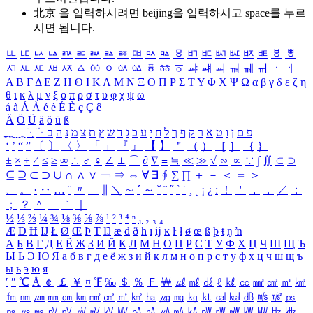
北京 을 입력하시려면
beijing
을 입력하시고 space를 누르
시면 됩니다.
ㅥ
ㅦ
ㅧ
ㅨ
ㅩ
ㅪ
ㅫ
ㅬ
ㅭ
ㅮ
ㅯ
ㅰ
ㅱ
ㅲ
ㅳ
ㅴ
ㅵ
ㅶ
ㅷ
ㅸ
ㅹ
ㅺ
ㅻ
ㅼ
ㅽ
ㅾ
ㅿ
ㆀ
ㆁ
ㆂ
ㆃ
ㆄ
ㆅ
ㆆ
ㆇ
ㆈ
ㆉ
ㆊ
ㆋ
ㆌ
ㆍ
ㆎ
Α
Β
Γ
Δ
Ε
Ζ
Η
Θ
Ι
Κ
Λ
Μ
Ν
Ξ
Ο
Π
Ρ
Σ
Τ
Υ
Φ
Χ
Ψ
Ω
α
β
γ
δ
ε
ζ
η
θ
ι
κ
λ
μ
ν
ξ
ο
π
ρ
σ
τ
υ
φ
χ
ψ
ω
á
à
Á
À
é
è
É
È
ç
Ç
ê
Ä
Ö
Ü
ä
ö
ü
ß
ְ
ֳ
ֲ
ֱ
ָ
ַ
ֵ
ֶ
ִ
ֹ
ּ
ֻ
ׂ
ׁ
ּ
ב
ה
נ
מ
צ
ת
ץ
ש
ד
ג
כ
ע
י
ח
ל
ך
ף
ק
ר
א
ט
ו
ן
ם
פ
‘
’
“
”
〔
〕
〈
〉
「
」
『
』
【
】
＂
（
）
［
］
｛
｝
±
×
÷
≠
≤
≥
∞
∴
♂
♀
∠
⊥
⌒
∂
∇
≡
≒
≪
≫
√
∽
∝
∵
∫
∬
∈
∋
⊆
⊇
⊂
⊃
∪
∩
∧
∨
￢
⇒
⇔
∀
∃
∮
∑
∏
＋
－
＜
＝
＞
、
。
·
‥
…
¨
〃
―
∥
＼
∼
´
～
ˇ
˘
˝
˚
˙
¸
˛
¡
¿
ː
！
＇
，
．
／
：
；
？
＾
＿
｀
｜
½
⅓
⅔
¼
¾
⅛
⅜
⅝
⅞
¹
²
³
⁴
ⁿ
₁
₂
₃
₄
Æ
Ð
Ħ
Ĳ
Ł
Ø
Œ
Þ
Ŧ
Ŋ
æ
đ
ð
ħ
ı
ĳ
ĸ
ŀ
ł
ø
œ
ß
þ
ŧ
ŋ
ŉ
А
Б
В
Г
Д
Е
Ё
Ж
З
И
Й
К
Л
М
Н
О
П
Р
С
Т
У
Ф
Х
Ц
Ч
Ш
Щ
Ъ
Ы
Ь
Э
Ю
Я
а
б
в
г
д
е
ё
ж
з
и
й
к
л
м
н
о
п
р
с
т
у
ф
х
ц
ч
ш
щ
ъ
ы
ь
э
ю
я
′
″
℃
Å
￠
￡
￥
¤
℉
‰
＄
％
Ｆ
￦
㎕
㎖
㎗
ℓ
㎘
㏄
㎣
㎤
㎥
㎦
㎙
㎚
㎛
㎜
㎝
㎞
㎟
㎠
㎡
㎢
㏊
㎍
㎎
㎏
㏏
㎈
㎉
㏈
㎧
㎨
㎰
㎱
㎲
㎳
㎴
㎵
㎶
㎷
㎸
㎹
㎀
㎁
㎂
㎃
㎄
㎺
㎻
㎽
㎾
㎿
㎐
㎑