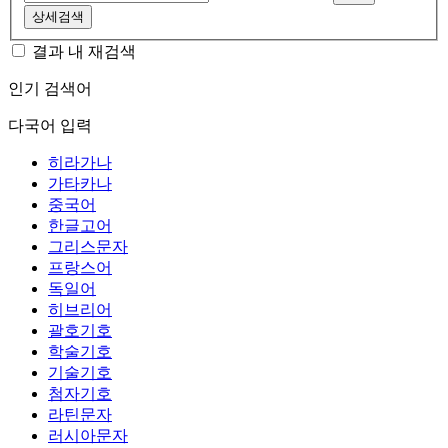
상세검색
결과 내 재검색
인기 검색어
다국어 입력
히라가나
가타카나
중국어
한글고어
그리스문자
프랑스어
독일어
히브리어
괄호기호
학술기호
기술기호
첨자기호
라틴문자
러시아문자