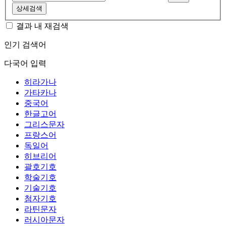
상세검색
결과 내 재검색
인기 검색어
다국어 입력
히라가나
가타카나
중국어
한글고어
그리스문자
프랑스어
독일어
히브리어
괄호기호
학술기호
기술기호
첨자기호
라틴문자
러시아문자