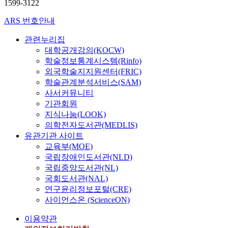
1599-3122
ARS 번호안내
관련누리집
대학공개강의(KOCW)
학술정보통계시스템(Rinfo)
외국학술지지원센터(FRIC)
학술관계분석서비스(SAM)
사서커뮤니티
기관회원
지식나눔(LOOK)
의학전자도서관(MEDLIS)
유관기관 사이트
교육부(MOE)
국립장애인도서관(NLD)
국립중앙도서관(NL)
국회도서관(NAL)
연구윤리정보포털(CRE)
사이언스온 (ScienceON)
이용약관