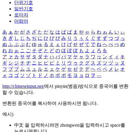
단위기호
일반기호
로마자
아랍어
あ
ぁ
か
が
さ
ざ
た
だ
な
は
ば
ぱ
ま
や
ゃ
ら
わ
ゎ
ん
い
ぃ
き
ぎ
し
じ
ち
ぢ
に
ひ
び
ぴ
み
り
う
ぅ
く
ぐ
す
ず
つ
づ
っ
ぬ
ふ
ぶ
ぷ
む
ゆ
ゅ
る
え
ぇ
け
げ
せ
ぜ
て
で
ね
へ
べ
ぺ
め
れ
お
ぉ
こ
ご
そ
ぞ
と
ど
の
ほ
ぼ
ぽ
も
よ
ょ
ろ
を
ア
ァ
カ
サ
ザ
タ
ダ
ナ
ハ
バ
パ
マ
ヤ
ャ
ラ
ワ
ヮ
ン
イ
ィ
キ
ギ
シ
ジ
チ
ヂ
ニ
ヒ
ビ
ピ
ミ
リ
ウ
ゥ
ク
グ
ス
ズ
ツ
ヅ
ッ
ヌ
フ
ブ
プ
ム
ユ
ュ
ル
エ
ェ
ケ
ゲ
セ
ゼ
テ
デ
ヘ
ベ
ペ
メ
レ
オ
ォ
コ
ゴ
ソ
ゾ
ト
ド
ノ
ホ
ボ
ポ
モ
ヨ
ョ
ロ
ヲ
―
http://chineseinput.net/
에서 pinyin(병음)방식으로 중국어를 변환
할 수 있습니다.
변환된 중국어를 복사하여 사용하시면 됩니다.
예시)
中文 을 입력하시려면
zhongwen
을 입력하시고 space를
누르시면됩니다.