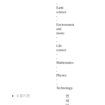
-
Earth
science
-
-
Environment
and
issues
-
-
Life
science
-
-
Mathematics
-
-
Physics
-
-
Technology.
소장기관
연
세