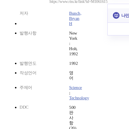
https://www.riss.kr/link?id=M1061615
저자
Bunch,
나만
Bryan
H
발행사항
New
York
:
Holt,
1992
발행연도
1992
작성언어
영
어
주제어
Science
;
Technology
DDC
500
판
사
항
(20)