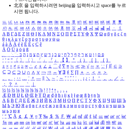
北京 을 입력하시려면
beijing
을 입력하시고 space를 누르
시면 됩니다.
ㅥ
ㅦ
ㅧ
ㅨ
ㅩ
ㅪ
ㅫ
ㅬ
ㅭ
ㅮ
ㅯ
ㅰ
ㅱ
ㅲ
ㅳ
ㅴ
ㅵ
ㅶ
ㅷ
ㅸ
ㅹ
ㅺ
ㅻ
ㅼ
ㅽ
ㅾ
ㅿ
ㆀ
ㆁ
ㆂ
ㆃ
ㆄ
ㆅ
ㆆ
ㆇ
ㆈ
ㆉ
ㆊ
ㆋ
ㆌ
ㆍ
ㆎ
Α
Β
Γ
Δ
Ε
Ζ
Η
Θ
Ι
Κ
Λ
Μ
Ν
Ξ
Ο
Π
Ρ
Σ
Τ
Υ
Φ
Χ
Ψ
Ω
α
β
γ
δ
ε
ζ
η
θ
ι
κ
λ
μ
ν
ξ
ο
π
ρ
σ
τ
υ
φ
χ
ψ
ω
á
à
Á
À
é
è
É
È
ç
Ç
ê
Ä
Ö
Ü
ä
ö
ü
ß
ְ
ֳ
ֲ
ֱ
ָ
ַ
ֵ
ֶ
ִ
ֹ
ּ
ֻ
ׂ
ׁ
ּ
ב
ה
נ
מ
צ
ת
ץ
ש
ד
ג
כ
ע
י
ח
ל
ך
ף
ק
ר
א
ט
ו
ן
ם
פ
‘
’
“
”
〔
〕
〈
〉
「
」
『
』
【
】
＂
（
）
［
］
｛
｝
±
×
÷
≠
≤
≥
∞
∴
♂
♀
∠
⊥
⌒
∂
∇
≡
≒
≪
≫
√
∽
∝
∵
∫
∬
∈
∋
⊆
⊇
⊂
⊃
∪
∩
∧
∨
￢
⇒
⇔
∀
∃
∮
∑
∏
＋
－
＜
＝
＞
、
。
·
‥
…
¨
〃
―
∥
＼
∼
´
～
ˇ
˘
˝
˚
˙
¸
˛
¡
¿
ː
！
＇
，
．
／
：
；
？
＾
＿
｀
｜
½
⅓
⅔
¼
¾
⅛
⅜
⅝
⅞
¹
²
³
⁴
ⁿ
₁
₂
₃
₄
Æ
Ð
Ħ
Ĳ
Ł
Ø
Œ
Þ
Ŧ
Ŋ
æ
đ
ð
ħ
ı
ĳ
ĸ
ŀ
ł
ø
œ
ß
þ
ŧ
ŋ
ŉ
А
Б
В
Г
Д
Е
Ё
Ж
З
И
Й
К
Л
М
Н
О
П
Р
С
Т
У
Ф
Х
Ц
Ч
Ш
Щ
Ъ
Ы
Ь
Э
Ю
Я
а
б
в
г
д
е
ё
ж
з
и
й
к
л
м
н
о
п
р
с
т
у
ф
х
ц
ч
ш
щ
ъ
ы
ь
э
ю
я
′
″
℃
Å
￠
￡
￥
¤
℉
‰
＄
％
Ｆ
￦
㎕
㎖
㎗
ℓ
㎘
㏄
㎣
㎤
㎥
㎦
㎙
㎚
㎛
㎜
㎝
㎞
㎟
㎠
㎡
㎢
㏊
㎍
㎎
㎏
㏏
㎈
㎉
㏈
㎧
㎨
㎰
㎱
㎲
㎳
㎴
㎵
㎶
㎷
㎸
㎹
㎀
㎁
㎂
㎃
㎄
㎺
㎻
㎽
㎾
㎿
㎐
㎑