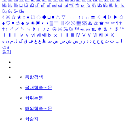
㎒
㎓
㎔
Ω
㏀
㏁
㎊
㎋
㎌
㏖
㏅
㎭
㎮
㎯
㏛
㎩
㎪
㎫
㎬
㏝
㏐
㏓
㏃
㏉
㏜
㏆
§
※
☆
★
○
●
◎
◇
◆
□
■
△
▽
→
←
↑
↓
↔
〓
◁
◀
▷
▶
♤
♠
♡
♥
♧
♣
⊙
◈
▣
◐
◑
▒
▤
▥
▨
▧
▦
▩
♨
☏
☎
☜
☞
¶
†
‡
↕
↗
↙
↖
↘
♭
♩
♪
♬
㉿
㈜
№
㏇
™
㏂
㏘
℡
＃
＆
＊
＠
ª
º
ⅰ
ⅱ
ⅲ
ⅳ
ⅴ
ⅵ
ⅶ
ⅷ
ⅸ
ⅹ
Ⅰ
Ⅱ
Ⅲ
Ⅳ
Ⅴ
Ⅵ
Ⅶ
Ⅷ
Ⅸ
Ⅹ
ا
ب
ت
ث
ج
ح
خ
د
ذ
ر
ز
س
ش
ص
ض
ط
ظ
ع
غ
ف
ق
ک
ل
م
ن
ه
و
ی
닫기
통합검색
국내학술논문
학위논문
해외학술논문
학술지