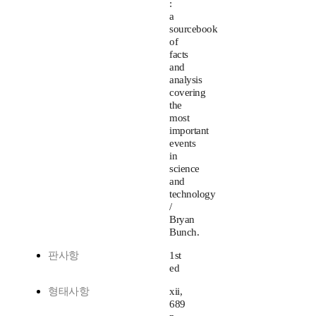
:
a
sourcebook
of
facts
and
analysis
covering
the
most
important
events
in
science
and
technology
/
Bryan
Bunch.
판사항
1st
ed
형태사항
xii,
689