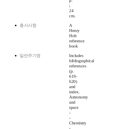
p.
;
24
cm.
총서사항
A
Henry
Holt
reference
book
일반주기명
Includes
bibliographical
references
(p.
619-
620)
and
index.
Astronomy
and
space
-
-
Chemistry
-