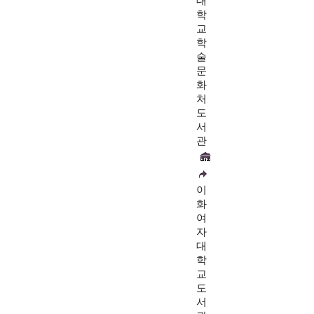
대
학
교
학
술
문
화
처
도
서
관
이
화
여
자
대
학
교
도
서