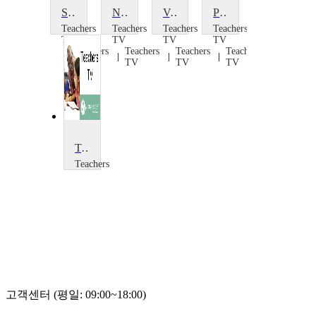
Secondary Science: Forces and Motion
New Technology: The Issues
Voting Technology
Primary Science
Teachers
Teachers
Teachers
Teachers
TV
TV
TV
TV
Teachers
Teachers
Teachers
Teachers
TV
TV
TV
TV
Twenty-First Century Science 2
Teachers
TV
Teachers
TV
고객센터 (평일: 09:00~18:00)