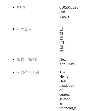
ISBN
0805018298
(alk.
paper)
:
자료형태
단
행
본
(다
권
본)
발행국(도시)
New
York(State)
서명/저자사항
The
Henry
Holt
handbook
of
current
science
&
technology