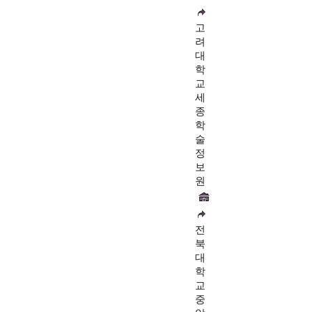
고
려
대
학
교
세
종
학
술
정
보
원
전
북
대
학
교
중