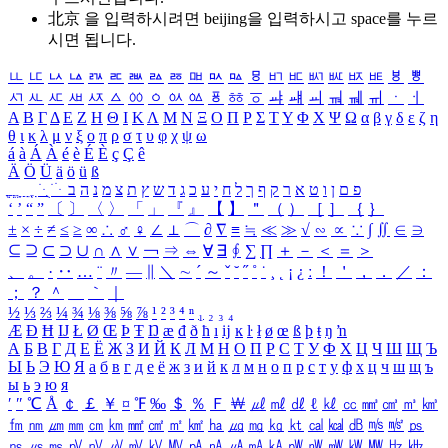
北京 을 입력하시려면
beijing
을 입력하시고 space를 누르
시면 됩니다.
ㅥ
ㅦ
ㅧ
ㅨ
ㅩ
ㅪ
ㅫ
ㅬ
ㅭ
ㅮ
ㅯ
ㅰ
ㅱ
ㅲ
ㅳ
ㅴ
ㅵ
ㅶ
ㅷ
ㅸ
ㅹ
ㅺ
ㅻ
ㅼ
ㅽ
ㅾ
ㅿ
ㆀ
ㆁ
ㆂ
ㆃ
ㆄ
ㆅ
ㆆ
ㆇ
ㆈ
ㆉ
ㆊ
ㆋ
ㆌ
ㆍ
ㆎ
Α
Β
Γ
Δ
Ε
Ζ
Η
Θ
Ι
Κ
Λ
Μ
Ν
Ξ
Ο
Π
Ρ
Σ
Τ
Υ
Φ
Χ
Ψ
Ω
α
β
γ
δ
ε
ζ
η
θ
ι
κ
λ
μ
ν
ξ
ο
π
ρ
σ
τ
υ
φ
χ
ψ
ω
á
à
Á
À
é
è
É
È
ç
Ç
ê
Ä
Ö
Ü
ä
ö
ü
ß
ְ
ֳ
ֲ
ֱ
ָ
ַ
ֵ
ֶ
ִ
ֹ
ּ
ֻ
ׂ
ׁ
ּ
ב
ה
נ
מ
צ
ת
ץ
ש
ד
ג
כ
ע
י
ח
ל
ך
ף
ק
ר
א
ט
ו
ן
ם
פ
‘
’
“
”
〔
〕
〈
〉
「
」
『
』
【
】
＂
（
）
［
］
｛
｝
±
×
÷
≠
≤
≥
∞
∴
♂
♀
∠
⊥
⌒
∂
∇
≡
≒
≪
≫
√
∽
∝
∵
∫
∬
∈
∋
⊆
⊇
⊂
⊃
∪
∩
∧
∨
￢
⇒
⇔
∀
∃
∮
∑
∏
＋
－
＜
＝
＞
、
。
·
‥
…
¨
〃
―
∥
＼
∼
´
～
ˇ
˘
˝
˚
˙
¸
˛
¡
¿
ː
！
＇
，
．
／
：
；
？
＾
＿
｀
｜
½
⅓
⅔
¼
¾
⅛
⅜
⅝
⅞
¹
²
³
⁴
ⁿ
₁
₂
₃
₄
Æ
Ð
Ħ
Ĳ
Ł
Ø
Œ
Þ
Ŧ
Ŋ
æ
đ
ð
ħ
ı
ĳ
ĸ
ŀ
ł
ø
œ
ß
þ
ŧ
ŋ
ŉ
А
Б
В
Г
Д
Е
Ё
Ж
З
И
Й
К
Л
М
Н
О
П
Р
С
Т
У
Ф
Х
Ц
Ч
Ш
Щ
Ъ
Ы
Ь
Э
Ю
Я
а
б
в
г
д
е
ё
ж
з
и
й
к
л
м
н
о
п
р
с
т
у
ф
х
ц
ч
ш
щ
ъ
ы
ь
э
ю
я
′
″
℃
Å
￠
￡
￥
¤
℉
‰
＄
％
Ｆ
￦
㎕
㎖
㎗
ℓ
㎘
㏄
㎣
㎤
㎥
㎦
㎙
㎚
㎛
㎜
㎝
㎞
㎟
㎠
㎡
㎢
㏊
㎍
㎎
㎏
㏏
㎈
㎉
㏈
㎧
㎨
㎰
㎱
㎲
㎳
㎴
㎵
㎶
㎷
㎸
㎹
㎀
㎁
㎂
㎃
㎄
㎺
㎻
㎽
㎾
㎿
㎐
㎑