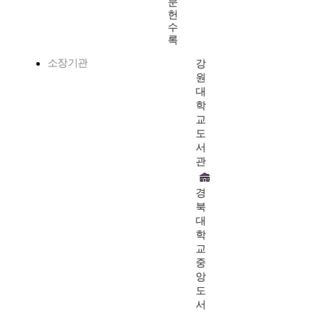
문
헌
수
록
소장기관
강
원
대
학
교
도
서
관
경
북
대
학
교
중
앙
도
서