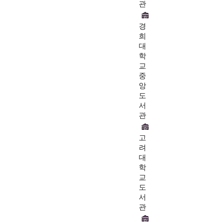
관
경
희
대
학
교
중
앙
도
서
관
고
려
대
학
교
도
서
관