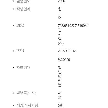
발행연도
2006
작성언어
한
국
어
DDC
708.9519327.519044
판
사
항
(22)
ISBN
2855396212
:
₩20000
자료형태
일
반
단
행
본
발행국(도시)
서
울
서명/저자사항
(한