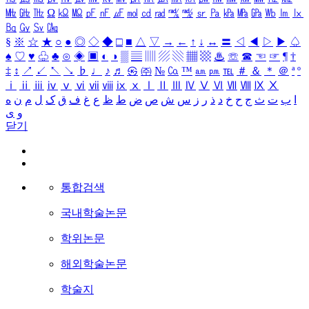
㎒
㎓
㎔
Ω
㏀
㏁
㎊
㎋
㎌
㏖
㏅
㎭
㎮
㎯
㏛
㎩
㎪
㎫
㎬
㏝
㏐
㏓
㏃
㏉
㏜
㏆
§
※
☆
★
○
●
◎
◇
◆
□
■
△
▽
→
←
↑
↓
↔
〓
◁
◀
▷
▶
♤
♠
♡
♥
♧
♣
⊙
◈
▣
◐
◑
▒
▤
▥
▨
▧
▦
▩
♨
☏
☎
☜
☞
¶
†
‡
↕
↗
↙
↖
↘
♭
♩
♪
♬
㉿
㈜
№
㏇
™
㏂
㏘
℡
＃
＆
＊
＠
ª
º
ⅰ
ⅱ
ⅲ
ⅳ
ⅴ
ⅵ
ⅶ
ⅷ
ⅸ
ⅹ
Ⅰ
Ⅱ
Ⅲ
Ⅳ
Ⅴ
Ⅵ
Ⅶ
Ⅷ
Ⅸ
Ⅹ
ا
ب
ت
ث
ج
ح
خ
د
ذ
ر
ز
س
ش
ص
ض
ط
ظ
ع
غ
ف
ق
ک
ل
م
ن
ه
و
ی
닫기
통합검색
국내학술논문
학위논문
해외학술논문
학술지