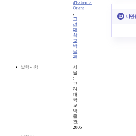
d'Extreme-
Orient
;
나만
고
려
대
학
교
박
물
관
발행사항
서
울
:
고
려
대
학
교
박
물
관,
2006