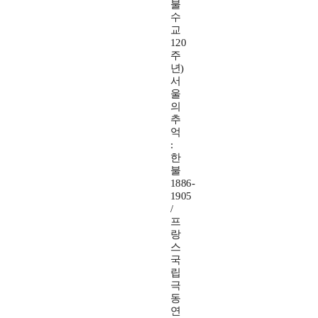
불
수
교
120
주
년)
서
울
의
추
억
:
한
불
1886-
1905
/
프
랑
스
국
립
극
동
연