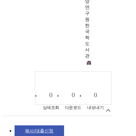
앙
연
구
원
한
국
학
도
서
관
0
0
0
상세조회
다운로드
내보내기
복사/대출신청