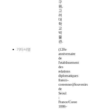
구
원,
고
려
대
학
교
박
물
관.
기타서명
(120e
anniversaire
de
l'etablissement
des
relations
diplomatiques
franco-
coreennes)Souvenirs
de
Seoul
:
France/Coree
1886-