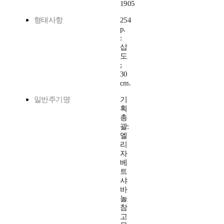
1905
형태사항
254
p.
:
삽
도
;
30
cm.
일반주기명
기
획
총
괄:
엘
리
자
베
트
샤
바
놀
참
고