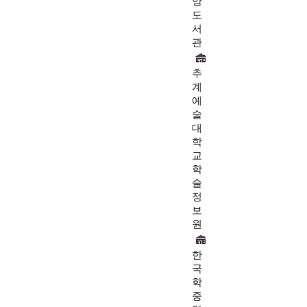
앙
도
서
관
추
계
예
술
대
학
교
학
술
정
보
원
한
국
학
중