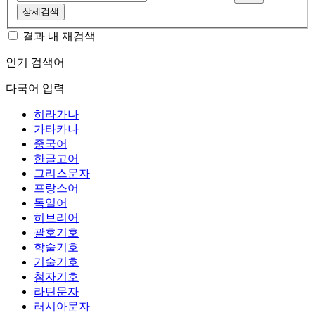
상세검색
결과 내 재검색
인기 검색어
다국어 입력
히라가나
가타카나
중국어
한글고어
그리스문자
프랑스어
독일어
히브리어
괄호기호
학술기호
기술기호
첨자기호
라틴문자
러시아문자