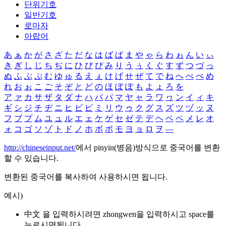
단위기호
일반기호
로마자
아랍어
あ
ぁ
か
が
さ
ざ
た
だ
な
は
ば
ぱ
ま
や
ゃ
ら
わ
ゎ
ん
い
ぃ
き
ぎ
し
じ
ち
ぢ
に
ひ
び
ぴ
み
り
う
ぅ
く
ぐ
す
ず
つ
づ
っ
ぬ
ふ
ぶ
ぷ
む
ゆ
ゅ
る
え
ぇ
け
げ
せ
ぜ
て
で
ね
へ
べ
ぺ
め
れ
お
ぉ
こ
ご
そ
ぞ
と
ど
の
ほ
ぼ
ぽ
も
よ
ょ
ろ
を
ア
ァ
カ
サ
ザ
タ
ダ
ナ
ハ
バ
パ
マ
ヤ
ャ
ラ
ワ
ヮ
ン
イ
ィ
キ
ギ
シ
ジ
チ
ヂ
ニ
ヒ
ビ
ピ
ミ
リ
ウ
ゥ
ク
グ
ス
ズ
ツ
ヅ
ッ
ヌ
フ
ブ
プ
ム
ユ
ュ
ル
エ
ェ
ケ
ゲ
セ
ゼ
テ
デ
ヘ
ベ
ペ
メ
レ
オ
ォ
コ
ゴ
ソ
ゾ
ト
ド
ノ
ホ
ボ
ポ
モ
ヨ
ョ
ロ
ヲ
―
http://chineseinput.net/
에서 pinyin(병음)방식으로 중국어를 변환
할 수 있습니다.
변환된 중국어를 복사하여 사용하시면 됩니다.
예시)
中文 을 입력하시려면
zhongwen
을 입력하시고 space를
누르시면됩니다.