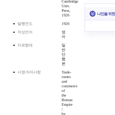
Cambridge
Univ.
Press,
나만을 위한
1926
발행연도
1926
작성언어
영
어
자료형태
일
반
단
행
본
서명/저자사항
Trade-
routes
and
commerce
of
the
Roman
Empire
/
by