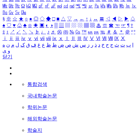
㎒
㎓
㎔
Ω
㏀
㏁
㎊
㎋
㎌
㏖
㏅
㎭
㎮
㎯
㏛
㎩
㎪
㎫
㎬
㏝
㏐
㏓
㏃
㏉
㏜
㏆
§
※
☆
★
○
●
◎
◇
◆
□
■
△
▽
→
←
↑
↓
↔
〓
◁
◀
▷
▶
♤
♠
♡
♥
♧
♣
⊙
◈
▣
◐
◑
▒
▤
▥
▨
▧
▦
▩
♨
☏
☎
☜
☞
¶
†
‡
↕
↗
↙
↖
↘
♭
♩
♪
♬
㉿
㈜
№
㏇
™
㏂
㏘
℡
＃
＆
＊
＠
ª
º
ⅰ
ⅱ
ⅲ
ⅳ
ⅴ
ⅵ
ⅶ
ⅷ
ⅸ
ⅹ
Ⅰ
Ⅱ
Ⅲ
Ⅳ
Ⅴ
Ⅵ
Ⅶ
Ⅷ
Ⅸ
Ⅹ
ا
ب
ت
ث
ج
ح
خ
د
ذ
ر
ز
س
ش
ص
ض
ط
ظ
ع
غ
ف
ق
ک
ل
م
ن
ه
و
ی
닫기
통합검색
국내학술논문
학위논문
해외학술논문
학술지