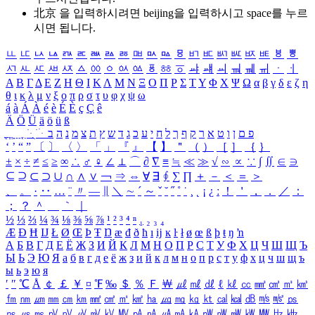
北京 을 입력하시려면
beijing
을 입력하시고 space를 누르
시면 됩니다.
ㅥ
ㅦ
ㅧ
ㅨ
ㅩ
ㅪ
ㅫ
ㅬ
ㅭ
ㅮ
ㅯ
ㅰ
ㅱ
ㅲ
ㅳ
ㅴ
ㅵ
ㅶ
ㅷ
ㅸ
ㅹ
ㅺ
ㅻ
ㅼ
ㅽ
ㅾ
ㅿ
ㆀ
ㆁ
ㆂ
ㆃ
ㆄ
ㆅ
ㆆ
ㆇ
ㆈ
ㆉ
ㆊ
ㆋ
ㆌ
ㆍ
ㆎ
Α
Β
Γ
Δ
Ε
Ζ
Η
Θ
Ι
Κ
Λ
Μ
Ν
Ξ
Ο
Π
Ρ
Σ
Τ
Υ
Φ
Χ
Ψ
Ω
α
β
γ
δ
ε
ζ
η
θ
ι
κ
λ
μ
ν
ξ
ο
π
ρ
σ
τ
υ
φ
χ
ψ
ω
á
à
Á
À
é
è
É
È
ç
Ç
ê
Ä
Ö
Ü
ä
ö
ü
ß
ְ
ֳ
ֲ
ֱ
ָ
ַ
ֵ
ֶ
ִ
ֹ
ּ
ֻ
ׂ
ׁ
ּ
ב
ה
נ
מ
צ
ת
ץ
ש
ד
ג
כ
ע
י
ח
ל
ך
ף
ק
ר
א
ט
ו
ן
ם
פ
‘
’
“
”
〔
〕
〈
〉
「
」
『
』
【
】
＂
（
）
［
］
｛
｝
±
×
÷
≠
≤
≥
∞
∴
♂
♀
∠
⊥
⌒
∂
∇
≡
≒
≪
≫
√
∽
∝
∵
∫
∬
∈
∋
⊆
⊇
⊂
⊃
∪
∩
∧
∨
￢
⇒
⇔
∀
∃
∮
∑
∏
＋
－
＜
＝
＞
、
。
·
‥
…
¨
〃
―
∥
＼
∼
´
～
ˇ
˘
˝
˚
˙
¸
˛
¡
¿
ː
！
＇
，
．
／
：
；
？
＾
＿
｀
｜
½
⅓
⅔
¼
¾
⅛
⅜
⅝
⅞
¹
²
³
⁴
ⁿ
₁
₂
₃
₄
Æ
Ð
Ħ
Ĳ
Ł
Ø
Œ
Þ
Ŧ
Ŋ
æ
đ
ð
ħ
ı
ĳ
ĸ
ŀ
ł
ø
œ
ß
þ
ŧ
ŋ
ŉ
А
Б
В
Г
Д
Е
Ё
Ж
З
И
Й
К
Л
М
Н
О
П
Р
С
Т
У
Ф
Х
Ц
Ч
Ш
Щ
Ъ
Ы
Ь
Э
Ю
Я
а
б
в
г
д
е
ё
ж
з
и
й
к
л
м
н
о
п
р
с
т
у
ф
х
ц
ч
ш
щ
ъ
ы
ь
э
ю
я
′
″
℃
Å
￠
￡
￥
¤
℉
‰
＄
％
Ｆ
￦
㎕
㎖
㎗
ℓ
㎘
㏄
㎣
㎤
㎥
㎦
㎙
㎚
㎛
㎜
㎝
㎞
㎟
㎠
㎡
㎢
㏊
㎍
㎎
㎏
㏏
㎈
㎉
㏈
㎧
㎨
㎰
㎱
㎲
㎳
㎴
㎵
㎶
㎷
㎸
㎹
㎀
㎁
㎂
㎃
㎄
㎺
㎻
㎽
㎾
㎿
㎐
㎑