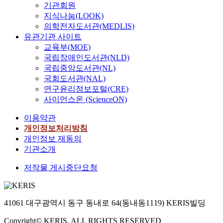
기관회원
지식나눔(LOOK)
의학전자도서관(MEDLIS)
유관기관 사이트
교육부(MOE)
국립장애인도서관(NLD)
국립중앙도서관(NL)
국회도서관(NAL)
연구윤리정보포털(CRE)
사이언스온 (ScienceON)
이용약관
개인정보처리방침
개인정보 재동의
기관소개
저작물 게시중단요청
41061 대구광역시 동구 동내로 64(동내동1119) KERIS빌딩
Copyright© KERIS. ALL RIGHTS RESERVED