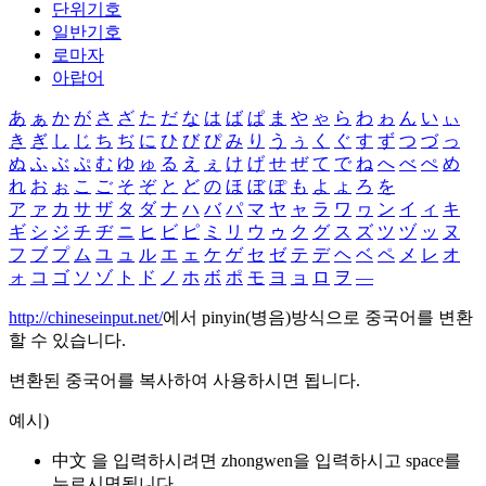
단위기호
일반기호
로마자
아랍어
あ
ぁ
か
が
さ
ざ
た
だ
な
は
ば
ぱ
ま
や
ゃ
ら
わ
ゎ
ん
い
ぃ
き
ぎ
し
じ
ち
ぢ
に
ひ
び
ぴ
み
り
う
ぅ
く
ぐ
す
ず
つ
づ
っ
ぬ
ふ
ぶ
ぷ
む
ゆ
ゅ
る
え
ぇ
け
げ
せ
ぜ
て
で
ね
へ
べ
ぺ
め
れ
お
ぉ
こ
ご
そ
ぞ
と
ど
の
ほ
ぼ
ぽ
も
よ
ょ
ろ
を
ア
ァ
カ
サ
ザ
タ
ダ
ナ
ハ
バ
パ
マ
ヤ
ャ
ラ
ワ
ヮ
ン
イ
ィ
キ
ギ
シ
ジ
チ
ヂ
ニ
ヒ
ビ
ピ
ミ
リ
ウ
ゥ
ク
グ
ス
ズ
ツ
ヅ
ッ
ヌ
フ
ブ
プ
ム
ユ
ュ
ル
エ
ェ
ケ
ゲ
セ
ゼ
テ
デ
ヘ
ベ
ペ
メ
レ
オ
ォ
コ
ゴ
ソ
ゾ
ト
ド
ノ
ホ
ボ
ポ
モ
ヨ
ョ
ロ
ヲ
―
http://chineseinput.net/
에서 pinyin(병음)방식으로 중국어를 변환
할 수 있습니다.
변환된 중국어를 복사하여 사용하시면 됩니다.
예시)
中文 을 입력하시려면
zhongwen
을 입력하시고 space를
누르시면됩니다.