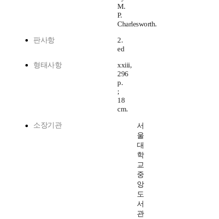
M.
P.
Charlesworth.
판사항
2.
ed
형태사항
xxiii,
296
p.
;
18
cm.
소장기관
서
울
대
학
교
중
앙
도
서
관