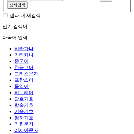
상세검색
결과 내 재검색
인기 검색어
다국어 입력
히라가나
가타카나
중국어
한글고어
그리스문자
프랑스어
독일어
히브리어
괄호기호
학술기호
기술기호
첨자기호
라틴문자
러시아문자