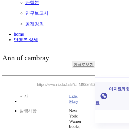
단행본
연구보고서
공개강의
home
단행본 상세
Ann of cambray
한글로보기
https://www.riss.kr/link?id=M9657782
이 자료와 함
저자
Lide,
Mary
료
발행사항
New
York:
Warner
books,