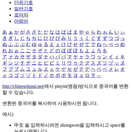
단위기호
일반기호
로마자
아랍어
あ
ぁ
か
が
さ
ざ
た
だ
な
は
ば
ぱ
ま
や
ゃ
ら
わ
ゎ
ん
い
ぃ
き
ぎ
し
じ
ち
ぢ
に
ひ
び
ぴ
み
り
う
ぅ
く
ぐ
す
ず
つ
づ
っ
ぬ
ふ
ぶ
ぷ
む
ゆ
ゅ
る
え
ぇ
け
げ
せ
ぜ
て
で
ね
へ
べ
ぺ
め
れ
お
ぉ
こ
ご
そ
ぞ
と
ど
の
ほ
ぼ
ぽ
も
よ
ょ
ろ
を
ア
ァ
カ
サ
ザ
タ
ダ
ナ
ハ
バ
パ
マ
ヤ
ャ
ラ
ワ
ヮ
ン
イ
ィ
キ
ギ
シ
ジ
チ
ヂ
ニ
ヒ
ビ
ピ
ミ
リ
ウ
ゥ
ク
グ
ス
ズ
ツ
ヅ
ッ
ヌ
フ
ブ
プ
ム
ユ
ュ
ル
エ
ェ
ケ
ゲ
セ
ゼ
テ
デ
ヘ
ベ
ペ
メ
レ
オ
ォ
コ
ゴ
ソ
ゾ
ト
ド
ノ
ホ
ボ
ポ
モ
ヨ
ョ
ロ
ヲ
―
http://chineseinput.net/
에서 pinyin(병음)방식으로 중국어를 변환
할 수 있습니다.
변환된 중국어를 복사하여 사용하시면 됩니다.
예시)
中文 을 입력하시려면
zhongwen
을 입력하시고 space를
누르시면됩니다.