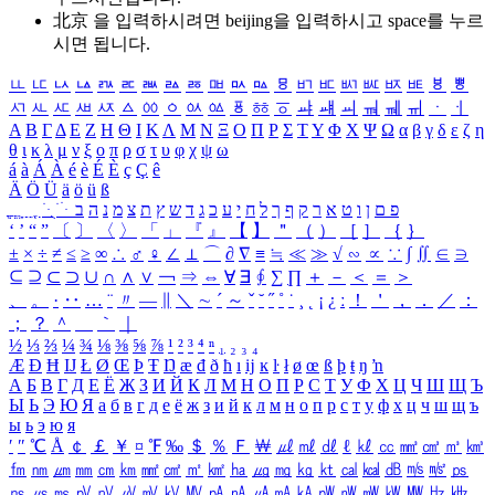
北京 을 입력하시려면
beijing
을 입력하시고 space를 누르
시면 됩니다.
ㅥ
ㅦ
ㅧ
ㅨ
ㅩ
ㅪ
ㅫ
ㅬ
ㅭ
ㅮ
ㅯ
ㅰ
ㅱ
ㅲ
ㅳ
ㅴ
ㅵ
ㅶ
ㅷ
ㅸ
ㅹ
ㅺ
ㅻ
ㅼ
ㅽ
ㅾ
ㅿ
ㆀ
ㆁ
ㆂ
ㆃ
ㆄ
ㆅ
ㆆ
ㆇ
ㆈ
ㆉ
ㆊ
ㆋ
ㆌ
ㆍ
ㆎ
Α
Β
Γ
Δ
Ε
Ζ
Η
Θ
Ι
Κ
Λ
Μ
Ν
Ξ
Ο
Π
Ρ
Σ
Τ
Υ
Φ
Χ
Ψ
Ω
α
β
γ
δ
ε
ζ
η
θ
ι
κ
λ
μ
ν
ξ
ο
π
ρ
σ
τ
υ
φ
χ
ψ
ω
á
à
Á
À
é
è
É
È
ç
Ç
ê
Ä
Ö
Ü
ä
ö
ü
ß
ְ
ֳ
ֲ
ֱ
ָ
ַ
ֵ
ֶ
ִ
ֹ
ּ
ֻ
ׂ
ׁ
ּ
ב
ה
נ
מ
צ
ת
ץ
ש
ד
ג
כ
ע
י
ח
ל
ך
ף
ק
ר
א
ט
ו
ן
ם
פ
‘
’
“
”
〔
〕
〈
〉
「
」
『
』
【
】
＂
（
）
［
］
｛
｝
±
×
÷
≠
≤
≥
∞
∴
♂
♀
∠
⊥
⌒
∂
∇
≡
≒
≪
≫
√
∽
∝
∵
∫
∬
∈
∋
⊆
⊇
⊂
⊃
∪
∩
∧
∨
￢
⇒
⇔
∀
∃
∮
∑
∏
＋
－
＜
＝
＞
、
。
·
‥
…
¨
〃
―
∥
＼
∼
´
～
ˇ
˘
˝
˚
˙
¸
˛
¡
¿
ː
！
＇
，
．
／
：
；
？
＾
＿
｀
｜
½
⅓
⅔
¼
¾
⅛
⅜
⅝
⅞
¹
²
³
⁴
ⁿ
₁
₂
₃
₄
Æ
Ð
Ħ
Ĳ
Ł
Ø
Œ
Þ
Ŧ
Ŋ
æ
đ
ð
ħ
ı
ĳ
ĸ
ŀ
ł
ø
œ
ß
þ
ŧ
ŋ
ŉ
А
Б
В
Г
Д
Е
Ё
Ж
З
И
Й
К
Л
М
Н
О
П
Р
С
Т
У
Ф
Х
Ц
Ч
Ш
Щ
Ъ
Ы
Ь
Э
Ю
Я
а
б
в
г
д
е
ё
ж
з
и
й
к
л
м
н
о
п
р
с
т
у
ф
х
ц
ч
ш
щ
ъ
ы
ь
э
ю
я
′
″
℃
Å
￠
￡
￥
¤
℉
‰
＄
％
Ｆ
￦
㎕
㎖
㎗
ℓ
㎘
㏄
㎣
㎤
㎥
㎦
㎙
㎚
㎛
㎜
㎝
㎞
㎟
㎠
㎡
㎢
㏊
㎍
㎎
㎏
㏏
㎈
㎉
㏈
㎧
㎨
㎰
㎱
㎲
㎳
㎴
㎵
㎶
㎷
㎸
㎹
㎀
㎁
㎂
㎃
㎄
㎺
㎻
㎽
㎾
㎿
㎐
㎑