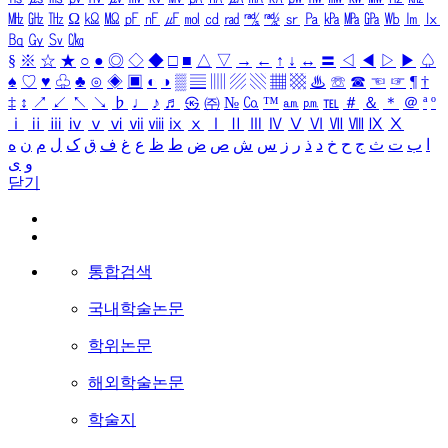
㎒
㎓
㎔
Ω
㏀
㏁
㎊
㎋
㎌
㏖
㏅
㎭
㎮
㎯
㏛
㎩
㎪
㎫
㎬
㏝
㏐
㏓
㏃
㏉
㏜
㏆
§
※
☆
★
○
●
◎
◇
◆
□
■
△
▽
→
←
↑
↓
↔
〓
◁
◀
▷
▶
♤
♠
♡
♥
♧
♣
⊙
◈
▣
◐
◑
▒
▤
▥
▨
▧
▦
▩
♨
☏
☎
☜
☞
¶
†
‡
↕
↗
↙
↖
↘
♭
♩
♪
♬
㉿
㈜
№
㏇
™
㏂
㏘
℡
＃
＆
＊
＠
ª
º
ⅰ
ⅱ
ⅲ
ⅳ
ⅴ
ⅵ
ⅶ
ⅷ
ⅸ
ⅹ
Ⅰ
Ⅱ
Ⅲ
Ⅳ
Ⅴ
Ⅵ
Ⅶ
Ⅷ
Ⅸ
Ⅹ
ا
ب
ت
ث
ج
ح
خ
د
ذ
ر
ز
س
ش
ص
ض
ط
ظ
ع
غ
ف
ق
ک
ل
م
ن
ه
و
ی
닫기
통합검색
국내학술논문
학위논문
해외학술논문
학술지