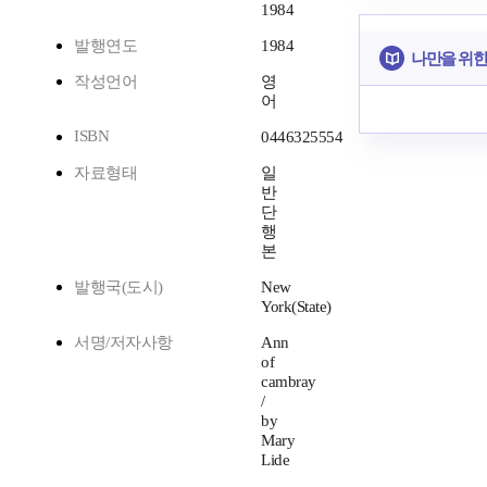
1984
발행연도
1984
나만을 위한
작성언어
영
어
ISBN
0446325554
자료형태
일
반
단
행
본
발행국(도시)
New
York(State)
서명/저자사항
Ann
of
cambray
/
by
Mary
Lide