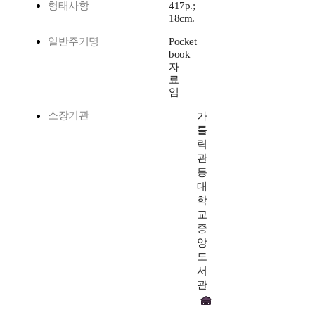
형태사항
417p.;
18cm.
일반주기명
Pocket
book
자
료
임
소장기관
가
톨
릭
관
동
대
학
교
중
앙
도
서
관