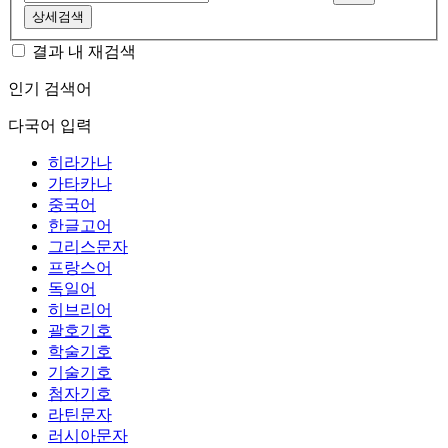
상세검색
결과 내 재검색
인기 검색어
다국어 입력
히라가나
가타카나
중국어
한글고어
그리스문자
프랑스어
독일어
히브리어
괄호기호
학술기호
기술기호
첨자기호
라틴문자
러시아문자