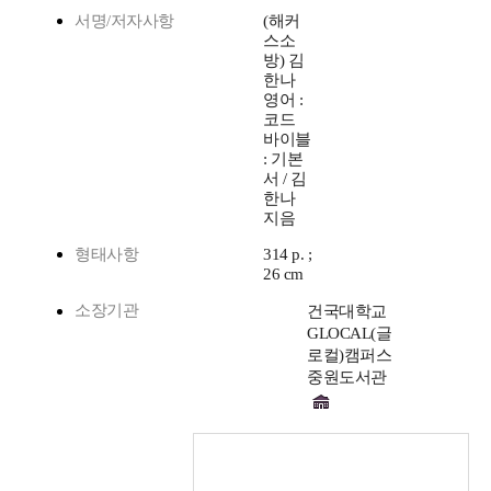
서명/저자사항
(해커
스소
방) 김
한나
영어 :
코드
바이블
: 기본
서 / 김
한나
지음
형태사항
314 p. ;
26 cm
소장기관
건국대학교
GLOCAL(글
로컬)캠퍼스
중원도서관