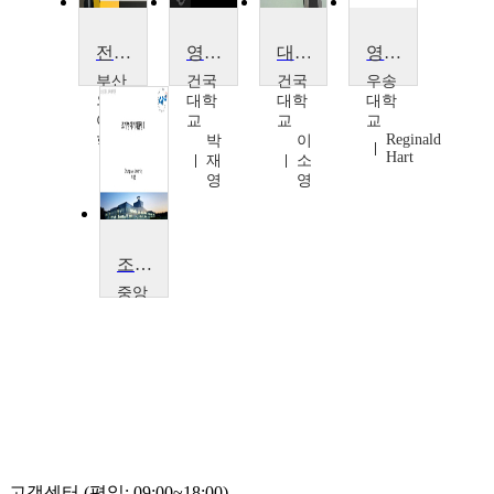
전공영어활용 Ⅱ
영미소설과 영어교육
대학영어1
영어의 역사
부산
건국
건국
우송
외국
대학
대학
대학
어대
교
교
교
Reginald
학교
박
이
Hart
송
재
소
효
영
영
원
조기영어 커리큘럼 II
중앙
대학
교
이
유
진
고객센터 (평일: 09:00~18:00)