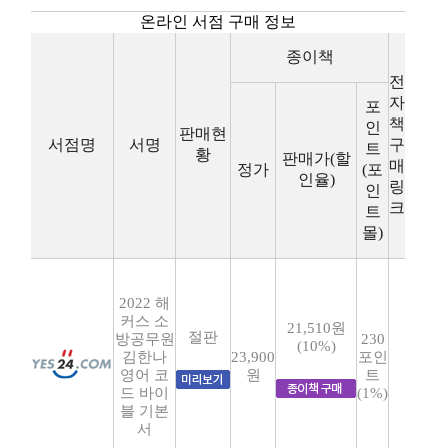
온라인 서점 구매 정보
종이책
전
자
포
책
인
판매현
서점명
서명
구
트
황
판매가(할
매
정가
(포
인율)
링
인
크
트
몰)
2022 해
커스 소
21,510원
절판
방공무원
230
(10%)
김한나
23,900
포인
영어 코
원
트
드 바이
(1%)
블 기본
서