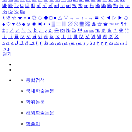
㎒
㎓
㎔
Ω
㏀
㏁
㎊
㎋
㎌
㏖
㏅
㎭
㎮
㎯
㏛
㎩
㎪
㎫
㎬
㏝
㏐
㏓
㏃
㏉
㏜
㏆
§
※
☆
★
○
●
◎
◇
◆
□
■
△
▽
→
←
↑
↓
↔
〓
◁
◀
▷
▶
♤
♠
♡
♥
♧
♣
⊙
◈
▣
◐
◑
▒
▤
▥
▨
▧
▦
▩
♨
☏
☎
☜
☞
¶
†
‡
↕
↗
↙
↖
↘
♭
♩
♪
♬
㉿
㈜
№
㏇
™
㏂
㏘
℡
＃
＆
＊
＠
ª
º
ⅰ
ⅱ
ⅲ
ⅳ
ⅴ
ⅵ
ⅶ
ⅷ
ⅸ
ⅹ
Ⅰ
Ⅱ
Ⅲ
Ⅳ
Ⅴ
Ⅵ
Ⅶ
Ⅷ
Ⅸ
Ⅹ
ا
ب
ت
ث
ج
ح
خ
د
ذ
ر
ز
س
ش
ص
ض
ط
ظ
ع
غ
ف
ق
ک
ل
م
ن
ه
و
ی
닫기
통합검색
국내학술논문
학위논문
해외학술논문
학술지