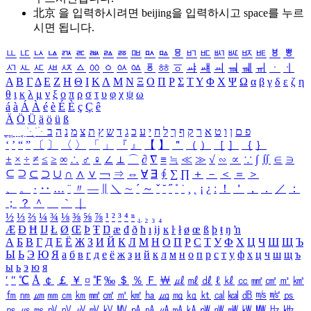
北京 을 입력하시려면
beijing
을 입력하시고 space를 누르
시면 됩니다.
ㅥ
ㅦ
ㅧ
ㅨ
ㅩ
ㅪ
ㅫ
ㅬ
ㅭ
ㅮ
ㅯ
ㅰ
ㅱ
ㅲ
ㅳ
ㅴ
ㅵ
ㅶ
ㅷ
ㅸ
ㅹ
ㅺ
ㅻ
ㅼ
ㅽ
ㅾ
ㅿ
ㆀ
ㆁ
ㆂ
ㆃ
ㆄ
ㆅ
ㆆ
ㆇ
ㆈ
ㆉ
ㆊ
ㆋ
ㆌ
ㆍ
ㆎ
Α
Β
Γ
Δ
Ε
Ζ
Η
Θ
Ι
Κ
Λ
Μ
Ν
Ξ
Ο
Π
Ρ
Σ
Τ
Υ
Φ
Χ
Ψ
Ω
α
β
γ
δ
ε
ζ
η
θ
ι
κ
λ
μ
ν
ξ
ο
π
ρ
σ
τ
υ
φ
χ
ψ
ω
á
à
Á
À
é
è
É
È
ç
Ç
ê
Ä
Ö
Ü
ä
ö
ü
ß
ְ
ֳ
ֲ
ֱ
ָ
ַ
ֵ
ֶ
ִ
ֹ
ּ
ֻ
ׂ
ׁ
ּ
ב
ה
נ
מ
צ
ת
ץ
ש
ד
ג
כ
ע
י
ח
ל
ך
ף
ק
ר
א
ט
ו
ן
ם
פ
‘
’
“
”
〔
〕
〈
〉
「
」
『
』
【
】
＂
（
）
［
］
｛
｝
±
×
÷
≠
≤
≥
∞
∴
♂
♀
∠
⊥
⌒
∂
∇
≡
≒
≪
≫
√
∽
∝
∵
∫
∬
∈
∋
⊆
⊇
⊂
⊃
∪
∩
∧
∨
￢
⇒
⇔
∀
∃
∮
∑
∏
＋
－
＜
＝
＞
、
。
·
‥
…
¨
〃
―
∥
＼
∼
´
～
ˇ
˘
˝
˚
˙
¸
˛
¡
¿
ː
！
＇
，
．
／
：
；
？
＾
＿
｀
｜
½
⅓
⅔
¼
¾
⅛
⅜
⅝
⅞
¹
²
³
⁴
ⁿ
₁
₂
₃
₄
Æ
Ð
Ħ
Ĳ
Ł
Ø
Œ
Þ
Ŧ
Ŋ
æ
đ
ð
ħ
ı
ĳ
ĸ
ŀ
ł
ø
œ
ß
þ
ŧ
ŋ
ŉ
А
Б
В
Г
Д
Е
Ё
Ж
З
И
Й
К
Л
М
Н
О
П
Р
С
Т
У
Ф
Х
Ц
Ч
Ш
Щ
Ъ
Ы
Ь
Э
Ю
Я
а
б
в
г
д
е
ё
ж
з
и
й
к
л
м
н
о
п
р
с
т
у
ф
х
ц
ч
ш
щ
ъ
ы
ь
э
ю
я
′
″
℃
Å
￠
￡
￥
¤
℉
‰
＄
％
Ｆ
￦
㎕
㎖
㎗
ℓ
㎘
㏄
㎣
㎤
㎥
㎦
㎙
㎚
㎛
㎜
㎝
㎞
㎟
㎠
㎡
㎢
㏊
㎍
㎎
㎏
㏏
㎈
㎉
㏈
㎧
㎨
㎰
㎱
㎲
㎳
㎴
㎵
㎶
㎷
㎸
㎹
㎀
㎁
㎂
㎃
㎄
㎺
㎻
㎽
㎾
㎿
㎐
㎑