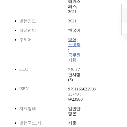
해커스
패스,
2021
발행연도
2021
작성언어
한국어
주제어
영어
;
소방직
;
공무원
시험
KDC
740.77
판사항
(5)
ISBN
9791166622908
13740 :
₩23900
자료형태
일반단
행본
발행국(도시)
서울