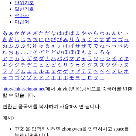
단위기호
일반기호
로마자
아랍어
あ
ぁ
か
が
さ
ざ
た
だ
な
は
ば
ぱ
ま
や
ゃ
ら
わ
ゎ
ん
い
ぃ
き
ぎ
し
じ
ち
ぢ
に
ひ
び
ぴ
み
り
う
ぅ
く
ぐ
す
ず
つ
づ
っ
ぬ
ふ
ぶ
ぷ
む
ゆ
ゅ
る
え
ぇ
け
げ
せ
ぜ
て
で
ね
へ
べ
ぺ
め
れ
お
ぉ
こ
ご
そ
ぞ
と
ど
の
ほ
ぼ
ぽ
も
よ
ょ
ろ
を
ア
ァ
カ
サ
ザ
タ
ダ
ナ
ハ
バ
パ
マ
ヤ
ャ
ラ
ワ
ヮ
ン
イ
ィ
キ
ギ
シ
ジ
チ
ヂ
ニ
ヒ
ビ
ピ
ミ
リ
ウ
ゥ
ク
グ
ス
ズ
ツ
ヅ
ッ
ヌ
フ
ブ
プ
ム
ユ
ュ
ル
エ
ェ
ケ
ゲ
セ
ゼ
テ
デ
ヘ
ベ
ペ
メ
レ
オ
ォ
コ
ゴ
ソ
ゾ
ト
ド
ノ
ホ
ボ
ポ
モ
ヨ
ョ
ロ
ヲ
―
http://chineseinput.net/
에서 pinyin(병음)방식으로 중국어를 변환
할 수 있습니다.
변환된 중국어를 복사하여 사용하시면 됩니다.
예시)
中文 을 입력하시려면
zhongwen
을 입력하시고 space를
누르시면됩니다.