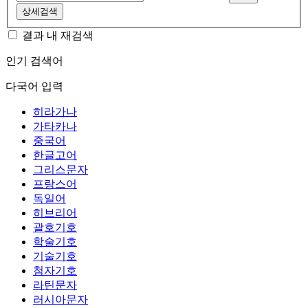
상세검색
결과 내 재검색
인기 검색어
다국어 입력
히라가나
가타카나
중국어
한글고어
그리스문자
프랑스어
독일어
히브리어
괄호기호
학술기호
기술기호
첨자기호
라틴문자
러시아문자