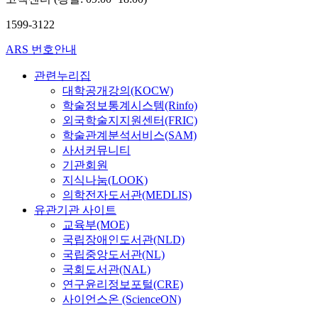
1599-3122
ARS 번호안내
관련누리집
대학공개강의(KOCW)
학술정보통계시스템(Rinfo)
외국학술지지원센터(FRIC)
학술관계분석서비스(SAM)
사서커뮤니티
기관회원
지식나눔(LOOK)
의학전자도서관(MEDLIS)
유관기관 사이트
교육부(MOE)
국립장애인도서관(NLD)
국립중앙도서관(NL)
국회도서관(NAL)
연구윤리정보포털(CRE)
사이언스온 (ScienceON)