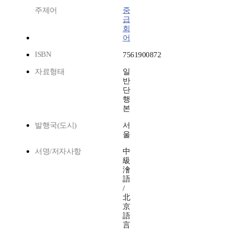
주제어
중
급
회
어
ISBN
7561900872
자료형태
일
반
단
행
본
발행국(도시)
서
울
서명/저자사항
中
級
澮
語
/
北
京
語
言