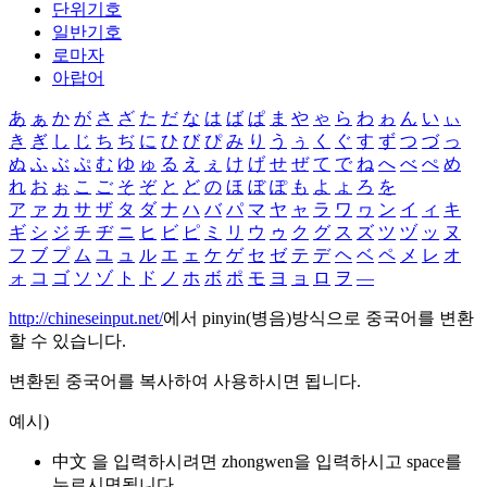
단위기호
일반기호
로마자
아랍어
あ
ぁ
か
が
さ
ざ
た
だ
な
は
ば
ぱ
ま
や
ゃ
ら
わ
ゎ
ん
い
ぃ
き
ぎ
し
じ
ち
ぢ
に
ひ
び
ぴ
み
り
う
ぅ
く
ぐ
す
ず
つ
づ
っ
ぬ
ふ
ぶ
ぷ
む
ゆ
ゅ
る
え
ぇ
け
げ
せ
ぜ
て
で
ね
へ
べ
ぺ
め
れ
お
ぉ
こ
ご
そ
ぞ
と
ど
の
ほ
ぼ
ぽ
も
よ
ょ
ろ
を
ア
ァ
カ
サ
ザ
タ
ダ
ナ
ハ
バ
パ
マ
ヤ
ャ
ラ
ワ
ヮ
ン
イ
ィ
キ
ギ
シ
ジ
チ
ヂ
ニ
ヒ
ビ
ピ
ミ
リ
ウ
ゥ
ク
グ
ス
ズ
ツ
ヅ
ッ
ヌ
フ
ブ
プ
ム
ユ
ュ
ル
エ
ェ
ケ
ゲ
セ
ゼ
テ
デ
ヘ
ベ
ペ
メ
レ
オ
ォ
コ
ゴ
ソ
ゾ
ト
ド
ノ
ホ
ボ
ポ
モ
ヨ
ョ
ロ
ヲ
―
http://chineseinput.net/
에서 pinyin(병음)방식으로 중국어를 변환
할 수 있습니다.
변환된 중국어를 복사하여 사용하시면 됩니다.
예시)
中文 을 입력하시려면
zhongwen
을 입력하시고 space를
누르시면됩니다.