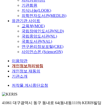
사서커뮤니티
기관회원
지식나눔(LOOK)
의학전자도서관(MEDLIS)
유관기관 사이트
교육부(MOE)
국립장애인도서관(NLD)
국립중앙도서관(NL)
국회도서관(NAL)
연구윤리정보포털(CRE)
사이언스온 (ScienceON)
이용약관
개인정보처리방침
개인정보 재동의
기관소개
저작물 게시중단요청
41061 대구광역시 동구 동내로 64(동내동1119) KERIS빌딩