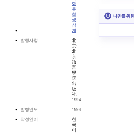
화
유
학
나만을 위한
생
삼
계
발행사항
北
京:
北
京
語
言
學
院
出
版
社,
1994
발행연도
1994
작성언어
한
국
어