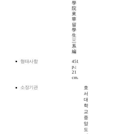
學
院
來
華
留
學
生
三
系
編
형태사항
451
p.;
21
cm.
소장기관
호
서
대
학
교
중
앙
도