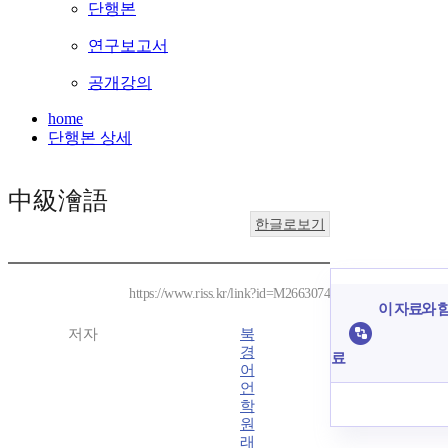
단행본
연구보고서
공개강의
home
단행본 상세
中級澮語
한글로보기
https://www.riss.kr/link?id=M2663074
이 자료와 함
저자
북
경
료
어
언
학
원
래