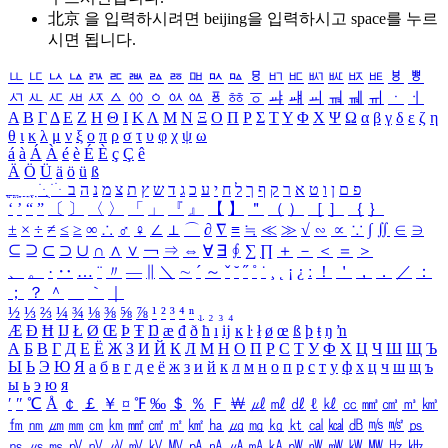
北京 을 입력하시려면
beijing
을 입력하시고 space를 누르
시면 됩니다.
ㅥ
ㅦ
ㅧ
ㅨ
ㅩ
ㅪ
ㅫ
ㅬ
ㅭ
ㅮ
ㅯ
ㅰ
ㅱ
ㅲ
ㅳ
ㅴ
ㅵ
ㅶ
ㅷ
ㅸ
ㅹ
ㅺ
ㅻ
ㅼ
ㅽ
ㅾ
ㅿ
ㆀ
ㆁ
ㆂ
ㆃ
ㆄ
ㆅ
ㆆ
ㆇ
ㆈ
ㆉ
ㆊ
ㆋ
ㆌ
ㆍ
ㆎ
Α
Β
Γ
Δ
Ε
Ζ
Η
Θ
Ι
Κ
Λ
Μ
Ν
Ξ
Ο
Π
Ρ
Σ
Τ
Υ
Φ
Χ
Ψ
Ω
α
β
γ
δ
ε
ζ
η
θ
ι
κ
λ
μ
ν
ξ
ο
π
ρ
σ
τ
υ
φ
χ
ψ
ω
á
à
Á
À
é
è
É
È
ç
Ç
ê
Ä
Ö
Ü
ä
ö
ü
ß
ְ
ֳ
ֲ
ֱ
ָ
ַ
ֵ
ֶ
ִ
ֹ
ּ
ֻ
ׂ
ׁ
ּ
ב
ה
נ
מ
צ
ת
ץ
ש
ד
ג
כ
ע
י
ח
ל
ך
ף
ק
ר
א
ט
ו
ן
ם
פ
‘
’
“
”
〔
〕
〈
〉
「
」
『
』
【
】
＂
（
）
［
］
｛
｝
±
×
÷
≠
≤
≥
∞
∴
♂
♀
∠
⊥
⌒
∂
∇
≡
≒
≪
≫
√
∽
∝
∵
∫
∬
∈
∋
⊆
⊇
⊂
⊃
∪
∩
∧
∨
￢
⇒
⇔
∀
∃
∮
∑
∏
＋
－
＜
＝
＞
、
。
·
‥
…
¨
〃
―
∥
＼
∼
´
～
ˇ
˘
˝
˚
˙
¸
˛
¡
¿
ː
！
＇
，
．
／
：
；
？
＾
＿
｀
｜
½
⅓
⅔
¼
¾
⅛
⅜
⅝
⅞
¹
²
³
⁴
ⁿ
₁
₂
₃
₄
Æ
Ð
Ħ
Ĳ
Ł
Ø
Œ
Þ
Ŧ
Ŋ
æ
đ
ð
ħ
ı
ĳ
ĸ
ŀ
ł
ø
œ
ß
þ
ŧ
ŋ
ŉ
А
Б
В
Г
Д
Е
Ё
Ж
З
И
Й
К
Л
М
Н
О
П
Р
С
Т
У
Ф
Х
Ц
Ч
Ш
Щ
Ъ
Ы
Ь
Э
Ю
Я
а
б
в
г
д
е
ё
ж
з
и
й
к
л
м
н
о
п
р
с
т
у
ф
х
ц
ч
ш
щ
ъ
ы
ь
э
ю
я
′
″
℃
Å
￠
￡
￥
¤
℉
‰
＄
％
Ｆ
￦
㎕
㎖
㎗
ℓ
㎘
㏄
㎣
㎤
㎥
㎦
㎙
㎚
㎛
㎜
㎝
㎞
㎟
㎠
㎡
㎢
㏊
㎍
㎎
㎏
㏏
㎈
㎉
㏈
㎧
㎨
㎰
㎱
㎲
㎳
㎴
㎵
㎶
㎷
㎸
㎹
㎀
㎁
㎂
㎃
㎄
㎺
㎻
㎽
㎾
㎿
㎐
㎑