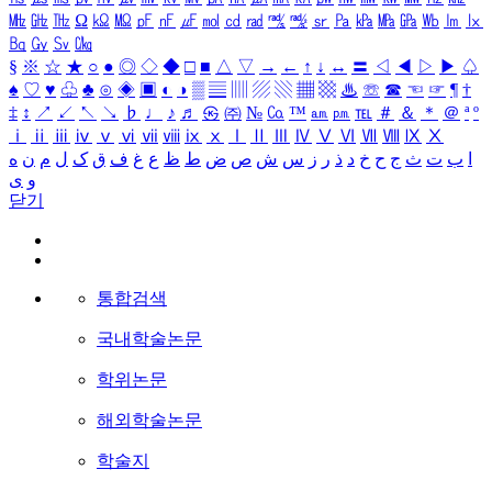
㎒
㎓
㎔
Ω
㏀
㏁
㎊
㎋
㎌
㏖
㏅
㎭
㎮
㎯
㏛
㎩
㎪
㎫
㎬
㏝
㏐
㏓
㏃
㏉
㏜
㏆
§
※
☆
★
○
●
◎
◇
◆
□
■
△
▽
→
←
↑
↓
↔
〓
◁
◀
▷
▶
♤
♠
♡
♥
♧
♣
⊙
◈
▣
◐
◑
▒
▤
▥
▨
▧
▦
▩
♨
☏
☎
☜
☞
¶
†
‡
↕
↗
↙
↖
↘
♭
♩
♪
♬
㉿
㈜
№
㏇
™
㏂
㏘
℡
＃
＆
＊
＠
ª
º
ⅰ
ⅱ
ⅲ
ⅳ
ⅴ
ⅵ
ⅶ
ⅷ
ⅸ
ⅹ
Ⅰ
Ⅱ
Ⅲ
Ⅳ
Ⅴ
Ⅵ
Ⅶ
Ⅷ
Ⅸ
Ⅹ
ا
ب
ت
ث
ج
ح
خ
د
ذ
ر
ز
س
ش
ص
ض
ط
ظ
ع
غ
ف
ق
ک
ل
م
ن
ه
و
ی
닫기
통합검색
국내학술논문
학위논문
해외학술논문
학술지