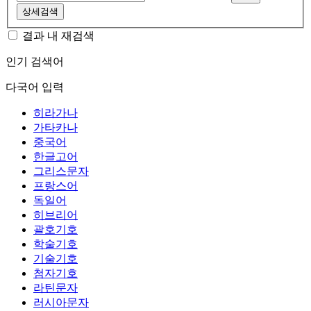
상세검색
결과 내 재검색
인기 검색어
다국어 입력
히라가나
가타카나
중국어
한글고어
그리스문자
프랑스어
독일어
히브리어
괄호기호
학술기호
기술기호
첨자기호
라틴문자
러시아문자