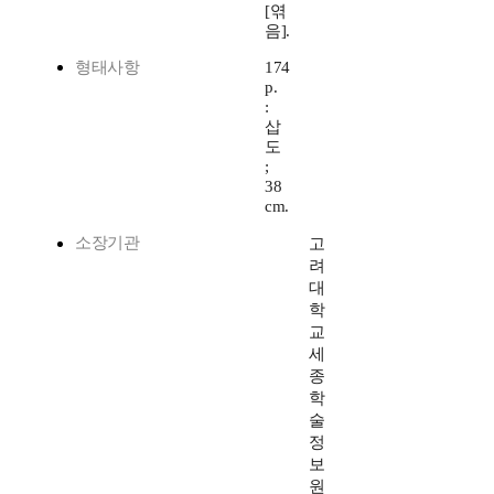
[엮
음].
형태사항
174
p.
:
삽
도
;
38
cm.
소장기관
고
려
대
학
교
세
종
학
술
정
보
원