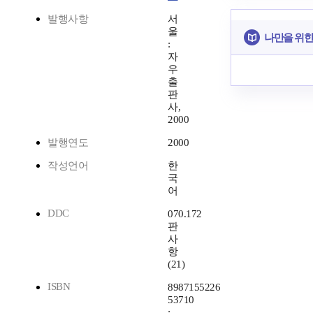
발행사항
서
울
나만을 위한
:
자
우
출
판
사,
2000
발행연도
2000
작성언어
한
국
어
DDC
070.172
판
사
항
(21)
ISBN
8987155226
53710
: