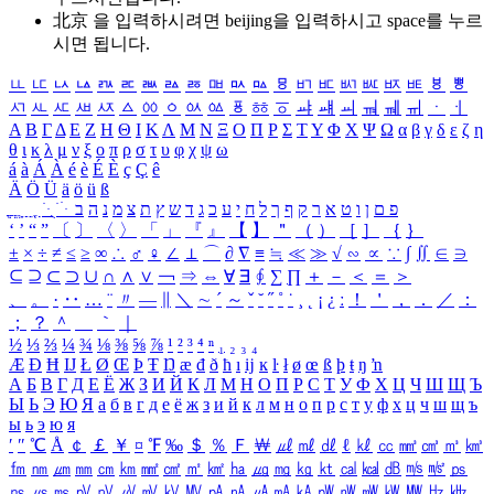
北京 을 입력하시려면
beijing
을 입력하시고 space를 누르
시면 됩니다.
ㅥ
ㅦ
ㅧ
ㅨ
ㅩ
ㅪ
ㅫ
ㅬ
ㅭ
ㅮ
ㅯ
ㅰ
ㅱ
ㅲ
ㅳ
ㅴ
ㅵ
ㅶ
ㅷ
ㅸ
ㅹ
ㅺ
ㅻ
ㅼ
ㅽ
ㅾ
ㅿ
ㆀ
ㆁ
ㆂ
ㆃ
ㆄ
ㆅ
ㆆ
ㆇ
ㆈ
ㆉ
ㆊ
ㆋ
ㆌ
ㆍ
ㆎ
Α
Β
Γ
Δ
Ε
Ζ
Η
Θ
Ι
Κ
Λ
Μ
Ν
Ξ
Ο
Π
Ρ
Σ
Τ
Υ
Φ
Χ
Ψ
Ω
α
β
γ
δ
ε
ζ
η
θ
ι
κ
λ
μ
ν
ξ
ο
π
ρ
σ
τ
υ
φ
χ
ψ
ω
á
à
Á
À
é
è
É
È
ç
Ç
ê
Ä
Ö
Ü
ä
ö
ü
ß
ְ
ֳ
ֲ
ֱ
ָ
ַ
ֵ
ֶ
ִ
ֹ
ּ
ֻ
ׂ
ׁ
ּ
ב
ה
נ
מ
צ
ת
ץ
ש
ד
ג
כ
ע
י
ח
ל
ך
ף
ק
ר
א
ט
ו
ן
ם
פ
‘
’
“
”
〔
〕
〈
〉
「
」
『
』
【
】
＂
（
）
［
］
｛
｝
±
×
÷
≠
≤
≥
∞
∴
♂
♀
∠
⊥
⌒
∂
∇
≡
≒
≪
≫
√
∽
∝
∵
∫
∬
∈
∋
⊆
⊇
⊂
⊃
∪
∩
∧
∨
￢
⇒
⇔
∀
∃
∮
∑
∏
＋
－
＜
＝
＞
、
。
·
‥
…
¨
〃
―
∥
＼
∼
´
～
ˇ
˘
˝
˚
˙
¸
˛
¡
¿
ː
！
＇
，
．
／
：
；
？
＾
＿
｀
｜
½
⅓
⅔
¼
¾
⅛
⅜
⅝
⅞
¹
²
³
⁴
ⁿ
₁
₂
₃
₄
Æ
Ð
Ħ
Ĳ
Ł
Ø
Œ
Þ
Ŧ
Ŋ
æ
đ
ð
ħ
ı
ĳ
ĸ
ŀ
ł
ø
œ
ß
þ
ŧ
ŋ
ŉ
А
Б
В
Г
Д
Е
Ё
Ж
З
И
Й
К
Л
М
Н
О
П
Р
С
Т
У
Ф
Х
Ц
Ч
Ш
Щ
Ъ
Ы
Ь
Э
Ю
Я
а
б
в
г
д
е
ё
ж
з
и
й
к
л
м
н
о
п
р
с
т
у
ф
х
ц
ч
ш
щ
ъ
ы
ь
э
ю
я
′
″
℃
Å
￠
￡
￥
¤
℉
‰
＄
％
Ｆ
￦
㎕
㎖
㎗
ℓ
㎘
㏄
㎣
㎤
㎥
㎦
㎙
㎚
㎛
㎜
㎝
㎞
㎟
㎠
㎡
㎢
㏊
㎍
㎎
㎏
㏏
㎈
㎉
㏈
㎧
㎨
㎰
㎱
㎲
㎳
㎴
㎵
㎶
㎷
㎸
㎹
㎀
㎁
㎂
㎃
㎄
㎺
㎻
㎽
㎾
㎿
㎐
㎑