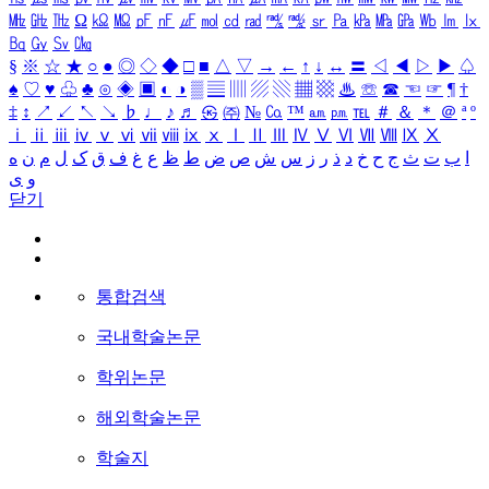
㎒
㎓
㎔
Ω
㏀
㏁
㎊
㎋
㎌
㏖
㏅
㎭
㎮
㎯
㏛
㎩
㎪
㎫
㎬
㏝
㏐
㏓
㏃
㏉
㏜
㏆
§
※
☆
★
○
●
◎
◇
◆
□
■
△
▽
→
←
↑
↓
↔
〓
◁
◀
▷
▶
♤
♠
♡
♥
♧
♣
⊙
◈
▣
◐
◑
▒
▤
▥
▨
▧
▦
▩
♨
☏
☎
☜
☞
¶
†
‡
↕
↗
↙
↖
↘
♭
♩
♪
♬
㉿
㈜
№
㏇
™
㏂
㏘
℡
＃
＆
＊
＠
ª
º
ⅰ
ⅱ
ⅲ
ⅳ
ⅴ
ⅵ
ⅶ
ⅷ
ⅸ
ⅹ
Ⅰ
Ⅱ
Ⅲ
Ⅳ
Ⅴ
Ⅵ
Ⅶ
Ⅷ
Ⅸ
Ⅹ
ا
ب
ت
ث
ج
ح
خ
د
ذ
ر
ز
س
ش
ص
ض
ط
ظ
ع
غ
ف
ق
ک
ل
م
ن
ه
و
ی
닫기
통합검색
국내학술논문
학위논문
해외학술논문
학술지