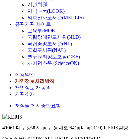
기관회원
지식나눔(LOOK)
의학전자도서관(MEDLIS)
유관기관 사이트
교육부(MOE)
국립장애인도서관(NLD)
국립중앙도서관(NL)
국회도서관(NAL)
연구윤리정보포털(CRE)
사이언스온 (ScienceON)
이용약관
개인정보처리방침
개인정보 재동의
기관소개
저작물 게시중단요청
41061 대구광역시 동구 동내로 64(동내동1119) KERIS빌딩
Copyright© KERIS. ALL RIGHTS RESERVED