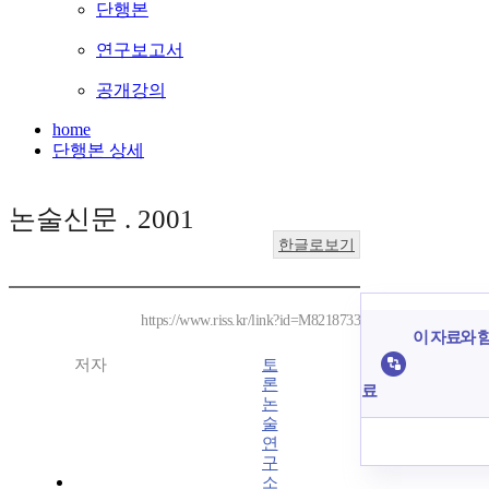
단행본
연구보고서
공개강의
home
단행본 상세
논술신문 . 2001
한글로보기
https://www.riss.kr/link?id=M8218733
이 자료와 함
저자
토
론
료
논
술
연
구
소