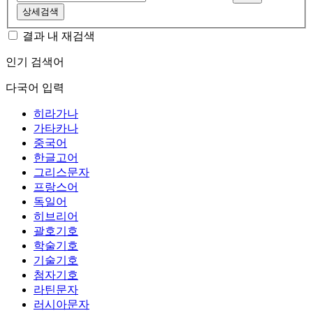
상세검색
결과 내 재검색
인기 검색어
다국어 입력
히라가나
가타카나
중국어
한글고어
그리스문자
프랑스어
독일어
히브리어
괄호기호
학술기호
기술기호
첨자기호
라틴문자
러시아문자