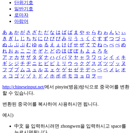
단위기호
일반기호
로마자
아랍어
あ
ぁ
か
が
さ
ざ
た
だ
な
は
ば
ぱ
ま
や
ゃ
ら
わ
ゎ
ん
い
ぃ
き
ぎ
し
じ
ち
ぢ
に
ひ
び
ぴ
み
り
う
ぅ
く
ぐ
す
ず
つ
づ
っ
ぬ
ふ
ぶ
ぷ
む
ゆ
ゅ
る
え
ぇ
け
げ
せ
ぜ
て
で
ね
へ
べ
ぺ
め
れ
お
ぉ
こ
ご
そ
ぞ
と
ど
の
ほ
ぼ
ぽ
も
よ
ょ
ろ
を
ア
ァ
カ
サ
ザ
タ
ダ
ナ
ハ
バ
パ
マ
ヤ
ャ
ラ
ワ
ヮ
ン
イ
ィ
キ
ギ
シ
ジ
チ
ヂ
ニ
ヒ
ビ
ピ
ミ
リ
ウ
ゥ
ク
グ
ス
ズ
ツ
ヅ
ッ
ヌ
フ
ブ
プ
ム
ユ
ュ
ル
エ
ェ
ケ
ゲ
セ
ゼ
テ
デ
ヘ
ベ
ペ
メ
レ
オ
ォ
コ
ゴ
ソ
ゾ
ト
ド
ノ
ホ
ボ
ポ
モ
ヨ
ョ
ロ
ヲ
―
http://chineseinput.net/
에서 pinyin(병음)방식으로 중국어를 변환
할 수 있습니다.
변환된 중국어를 복사하여 사용하시면 됩니다.
예시)
中文 을 입력하시려면
zhongwen
을 입력하시고 space를
누르시면됩니다.