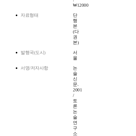
₩12000
자료형태
단
행
본
(다
권
본)
발행국(도시)
서
울
서명/저자사항
논
술
신
문.
2001
/
토
론
논
술
연
구
소